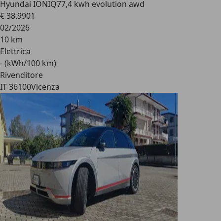
Hyundai IONIQ
77,4 kwh evolution awd
€ 38.990
1
02/2026
10 km
Elettrica
- (kWh/100 km)
Rivenditore
IT 36100
Vicenza