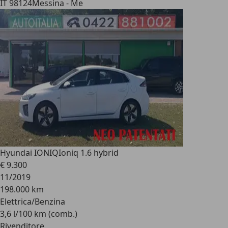
IT 98124
Messina - Me
Hyundai IONIQ
Ioniq 1.6 hybrid
€ 9.300
11/2019
198.000 km
Elettrica/Benzina
3,6 l/100 km (comb.)
Rivenditore