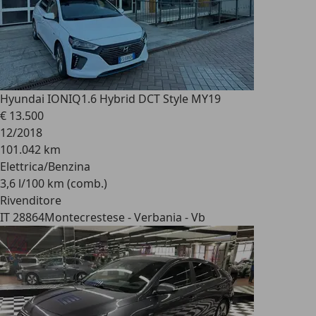
Hyundai IONIQ
1.6 Hybrid DCT Style MY19
€ 13.500
12/2018
101.042 km
Elettrica/Benzina
3,6 l/100 km (comb.)
Rivenditore
IT 28864
Montecrestese - Verbania - Vb