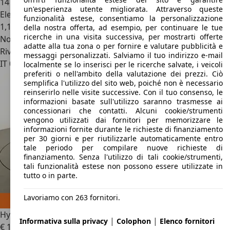
147.489 km
un'esperienza utente migliorata. Attraverso queste
Elettrica/Benzina
funzionalità estese, consentiamo la personalizzazione
1,1 l/100 km (comb.)
della nostra offerta, ad esempio, per continuare le tue
ricerche in una visita successiva, per mostrarti offerte
Novità
adatte alla tua zona o per fornire e valutare pubblicità e
Rivenditore
messaggi personalizzati. Salviamo il tuo indirizzo e-mail
IT 07100
Sassari - Ss
localmente se lo inserisci per le ricerche salvate, i veicoli
preferiti o nell'ambito della valutazione dei prezzi. Ciò
semplifica l'utilizzo del sito web, poiché non è necessario
reinserirlo nelle visite successive. Con il tuo consenso, le
informazioni basate sull'utilizzo saranno trasmesse ai
concessionari che contatti. Alcuni cookie/strumenti
vengono utilizzati dai fornitori per memorizzare le
informazioni fornite durante le richieste di finanziamento
per 30 giorni e per riutilizzarle automaticamente entro
tale periodo per compilare nuove richieste di
finanziamento. Senza l'utilizzo di tali cookie/strumenti,
tali funzionalità estese non possono essere utilizzate in
tutto o in parte.
Lavoriamo con 263 fornitori.
Hyundai IONIQ
1.6 Hybrid Style
|
|
Informativa sulla privacy
Colophon
Elenco fornitori
€ 11.899