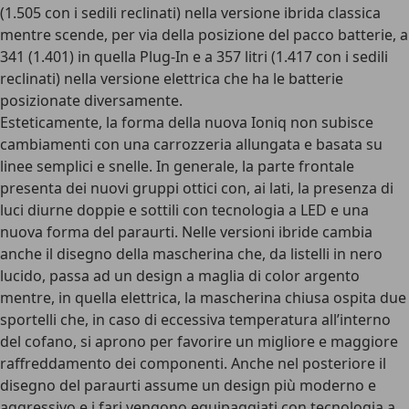
(1.505 con i sedili reclinati) nella versione ibrida classica
mentre scende, per via della posizione del pacco batterie, a
341 (1.401) in quella Plug-In e a 357 litri (1.417 con i sedili
reclinati) nella versione elettrica che ha le batterie
posizionate diversamente.
Esteticamente, la forma della nuova Ioniq non subisce
cambiamenti con una carrozzeria allungata e basata su
linee semplici e snelle. In generale, la parte frontale
presenta dei nuovi gruppi ottici con, ai lati, la presenza di
luci diurne doppie e sottili con tecnologia a LED e una
nuova forma del paraurti. Nelle versioni ibride cambia
anche il disegno della mascherina che, da listelli in nero
lucido, passa ad un design a maglia di color argento
mentre, in quella elettrica, la mascherina chiusa ospita due
sportelli che, in caso di eccessiva temperatura all’interno
del cofano, si aprono per favorire un migliore e maggiore
raffreddamento dei componenti. Anche nel posteriore il
disegno del paraurti assume un design più moderno e
aggressivo e i fari vengono equipaggiati con tecnologia a