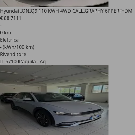
Hyundai IONIQ
9 110 KWH 4WD CALLIGRAPHY 6PPERF+DM
€ 88.711
1
-
0 km
Elettrica
- (kWh/100 km)
Rivenditore
IT 67100
L'aquila - Aq