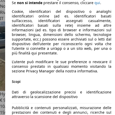
3,6 l/100 km (comb.)
Se
non si intende
prestare il consenso, cliccare
qui
.
Novità
Cookie, identificatori del dispositivo o analoghi
Rivenditore
identificatori online (ad es. identificatori basati
IT 76125
Trani - Bari - Ba
sull’accesso, identificatori assegnati casualmente,
identificatori basati sulla rete) insieme ad altre
informazioni (ad es. tipo di browser e informazioni sul
browser, lingua, dimensioni dello schermo, tecnologie
supportate, ecc.) possono essere archiviati sul o letti dal
dispositivo dell’utente per riconoscerlo ogni volta che
l’utente si connette a un’app o a un sito web, per una o
più finalità qui presentate.
L’utente può modificare le sue preferenze o revocare il
consenso prestato in qualsiasi momento visitando la
sezione Privacy Manager della nostra informativa.
Scopi
Dati di geolocalizzazione precisi e identificazione
Hyundai IONIQ
Ioniq 1.6 hybrid Comfort 6dct
attraverso la scansione del dispositivo
€ 9.900
10/2016
Pubblicità e contenuti personalizzati, misurazione delle
150.000 km
prestazioni dei contenuti e degli annunci, ricerche sul