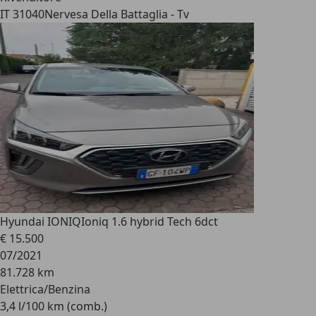
IT 31040
Nervesa Della Battaglia - Tv
Hyundai IONIQ
Ioniq 1.6 hybrid Tech 6dct
€ 15.500
07/2021
81.728 km
Elettrica/Benzina
3,4 l/100 km (comb.)