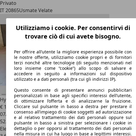
Privato
IT 20865
Usmate Velate
Utilizziamo i cookie. Per consentirvi di
trovare ciò di cui avete bisogno.
Per offrire all’utente la migliore esperienza possibile con
le nostre offerte, utilizziamo cookie propri e di fornitori
terzi nonché altre tecnologie (di seguito menzionati nel
loro insieme come “cookie”) allo scopo di salvare e
accedere in seguito a informazioni sul dispositivo
utilizzato e a dati personali (tra cui gli indirizzi IP).
Questo consente di presentare annunci pubblicitari
personalizzati in base agli specifici interessi dell’utente,
Hyundai IONIQ
1.6 Hybrid DCT Prime
di ottimizzare l’offerta e di analizzarne la fruizione.
€ 17.890
1
Cliccare sul pulsante in basso a destra per prestare il
consenso all’impiego di cookie soggetti ad autorizzazione
07/2022
e al relativo trattamento dei dati personali oppure sul
52.539 km
pulsante in basso a sinistra per selezionare i cookie in
Elettrica/Benzina
dettaglio o per opporsi al trattamento dei dati personali
nella misura in cui ha luogo in base a legittimi interessi.