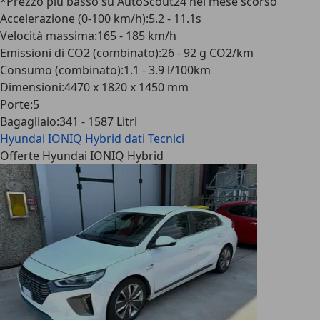
*Prezzo più basso su AutoScout24 nel mese scorso
Accelerazione (0-100 km/h)
:
5.2 - 11.1s
Velocità massima
:
165 - 185 km/h
Emissioni di CO2 (combinato)
:
26 - 92 g CO2/km
Consumo (combinato)
:
1.1 - 3.9 l/100km
Dimensioni
:
4470 x 1820 x 1450 mm
Porte
:
5
Bagagliaio
:
341 - 1587 Litri
Hyundai IONIQ Hybrid
dati Tecnici
Offerte Hyundai IONIQ Hybrid