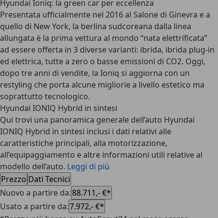
Hyundai Ioniq: la green car per eccellenza
Presentata ufficialmente nel 2016 al Salone di Ginevra e a
quello di New York, la berlina sudcoreana dalla linea
allungata è la prima vettura al mondo “nata elettrificata”
ad essere offerta in 3 diverse varianti: ibrida, ibrida plug-in
ed elettrica, tutte a zero o basse emissioni di CO2. Oggi,
dopo tre anni di vendite, la Ioniq si aggiorna con un
restyling che porta alcune migliorie a livello estetico ma
soprattutto tecnologico.
Hyundai IONIQ Hybrid in sintesi
Qui trovi una panoramica generale dell’auto Hyundai
IONIQ Hybrid in sintesi inclusi i dati relativi alle
caratteristiche principali, alla motorizzazione,
all’equipaggiamento e altre informazioni utili relative al
modello dell’auto.
Leggi di più
Prezzo
Dati Tecnici
Nuovo a partire da
:
88.711,- €*
Usato a partire da
:
7.972,- €*