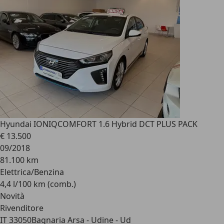
Hyundai IONIQ
COMFORT 1.6 Hybrid DCT PLUS PACK
€ 13.500
09/2018
81.100 km
Elettrica/Benzina
4,4 l/100 km (comb.)
Novità
Rivenditore
IT 33050
Bagnaria Arsa - Udine - Ud