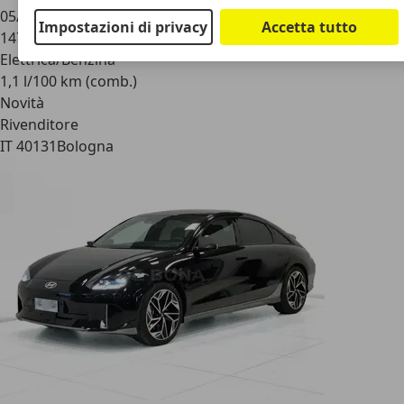
05/2018
Impostazioni di privacy
Accetta tutto
147.489 km
Elettrica/Benzina
1,1 l/100 km (comb.)
Novità
Rivenditore
IT 40131
Bologna