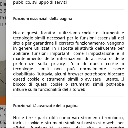
pubblico, sviluppo di servizi
Elettrica/Benzina
3,9 l/100 km (comb.)
Privato
Funzioni essenziali della pagina
IT 90143
Palermo
Noi o questi fornitori utilizziamo cookie o strumenti e
tecnologie simili necessari per le funzioni essenziali del
sito e per garantirne il corretto funzionamento. Vengono
in genere utilizzati in risposta all'attività dell'utente per
abilitare funzioni importanti come l'impostazione e il
mantenimento delle informazioni di accesso o delle
preferenze sulla privacy. L'uso di questi cookie o
tecnologie simili non può normalmente essere
disabilitato. Tuttavia, alcuni browser potrebbero bloccare
questi cookie o strumenti simili o avvisare l'utente. Il
blocco di questi cookie o strumenti simili potrebbe
influire sulla funzionalità del sito web.
Funzionalità avanzate della pagina
Hyundai IONIQ
1.6 Hybrid Style
€ 11.899
Noi e terze parti utilizziamo vari strumenti tecnologici,
05/2018
inclusi cookie e strumenti simili sul nostro sito web, per
offrirti funzionalità estese del sito e garantire