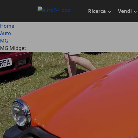
Passa
al
Ricerca
Vendi
contenuto
principale
Home
Auto
MG
MG Midget