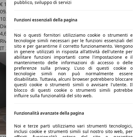
pubblico, sviluppo di servizi
€ 12.500
09/2015
102.844 km
Funzioni essenziali della pagina
Diesel
4,6 l/100 km (comb.)
Noi o questi fornitori utilizziamo cookie o strumenti e
Rivenditore
tecnologie simili necessari per le funzioni essenziali del
sito e per garantirne il corretto funzionamento. Vengono
IT 36077
Altavilla Vicentina Vi
in genere utilizzati in risposta all'attività dell'utente per
abilitare funzioni importanti come l'impostazione e il
mantenimento delle informazioni di accesso o delle
preferenze sulla privacy. L'uso di questi cookie o
tecnologie simili non può normalmente essere
disabilitato. Tuttavia, alcuni browser potrebbero bloccare
questi cookie o strumenti simili o avvisare l'utente. Il
blocco di questi cookie o strumenti simili potrebbe
influire sulla funzionalità del sito web.
Funzionalità avanzate della pagina
Noi e terze parti utilizziamo vari strumenti tecnologici,
inclusi cookie e strumenti simili sul nostro sito web, per
offrirti funzionalità estese del sito e garantire