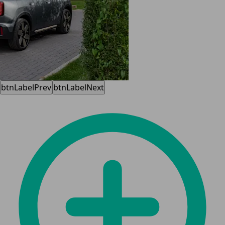
btnLabelPrev
btnLabelNext