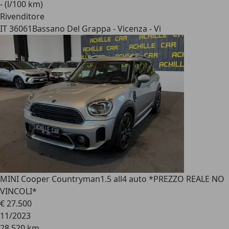
- (l/100 km)
Rivenditore
IT 36061
Bassano Del Grappa - Vicenza - Vi
MINI Cooper Countryman
1.5 all4 auto *PREZZO REALE NO
VINCOLI*
€ 27.500
11/2023
28.520 km