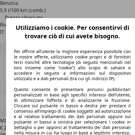
Benzina
5,9 l/100 km (comb.)
Prezzo ribassato
Rivenditore
Utilizziamo i cookie. Per consentirvi di
IT 21010
Arsago Seprio - Varese
trovare ciò di cui avete bisogno.
Per offrire all’utente la migliore esperienza possibile con
le nostre offerte, utilizziamo cookie propri e di fornitori
terzi nonché altre tecnologie (di seguito menzionati nel
loro insieme come “cookie”) allo scopo di salvare e
accedere in seguito a informazioni sul dispositivo
utilizzato e a dati personali (tra cui gli indirizzi IP).
Questo consente di presentare annunci pubblicitari
personalizzati in base agli specifici interessi dell’utente,
di ottimizzare l’offerta e di analizzarne la fruizione.
Cliccare sul pulsante in basso a destra per prestare il
consenso all’impiego di cookie soggetti ad autorizzazione
e al relativo trattamento dei dati personali oppure sul
MINI Cooper Countryman
Mini 1.5 48V C Classic auto
pulsante in basso a sinistra per selezionare i cookie in
€ 25.000
1
dettaglio o per opporsi al trattamento dei dati personali
nella misura in cui ha luogo in base a legittimi interessi.