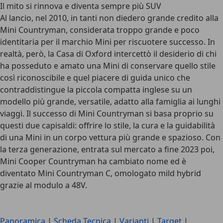
Il mito si rinnova e diventa sempre più SUV
Al lancio, nel 2010, in tanti non diedero grande credito alla
Mini Countryman, considerata troppo grande e poco
identitaria per il marchio Mini per riscuotere successo. In
realtà, però, la Casa di Oxford intercettò il desiderio di chi
ha posseduto e amato una Mini di conservare quello stile
così riconoscibile e quel
piacere di guida unico che
contraddistingue la piccola compatta inglese
su un
modello più grande, versatile, adatto alla famiglia ai lunghi
viaggi. Il successo di Mini Countryman si basa proprio su
questi due capisaldi: offrire lo stile, la cura e la guidabilità
di una Mini in un corpo vettura più grande e spazioso. Con
la terza generazione, entrata sul mercato a fine 2023 poi,
Mini Cooper Countryman ha cambiato nome ed è
diventato Mini Countryman C,
omologato mild hybrid
grazie al modulo a 48V
.
Panoramica
|
Scheda Tecnica
|
Varianti
|
Target
|