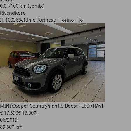
0,0 l/100 km (comb.)
Rivenditore
IT 10036
Settimo Torinese - Torino - To
MINI Cooper Countryman
1.5 Boost +LED+NAVI
€ 17.690
€ 18.900,-
06/2019
89.600 km