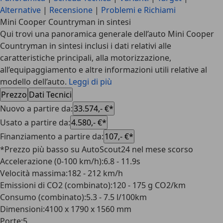
Alternative
|
Recensione
|
Problemi e Richiami
Mini Cooper Countryman in sintesi
Qui trovi una panoramica generale dell’auto Mini Cooper
Countryman in sintesi inclusi i dati relativi alle
caratteristiche principali, alla motorizzazione,
all’equipaggiamento e altre informazioni utili relative al
modello dell’auto.
Leggi di più
Prezzo
Dati Tecnici
Nuovo a partire da
:
33.574,- €*
Usato a partire da
:
4.580,- €*
Finanziamento a partire da
:
107,- €*
*Prezzo più basso su AutoScout24 nel mese scorso
Accelerazione (0-100 km/h)
:
6.8 - 11.9s
Velocità massima
:
182 - 212 km/h
Emissioni di CO2 (combinato)
:
120 - 175 g CO2/km
Consumo (combinato)
:
5.3 - 7.5 l/100km
Dimensioni
:
4100 x 1790 x 1560 mm
Porte
:
5