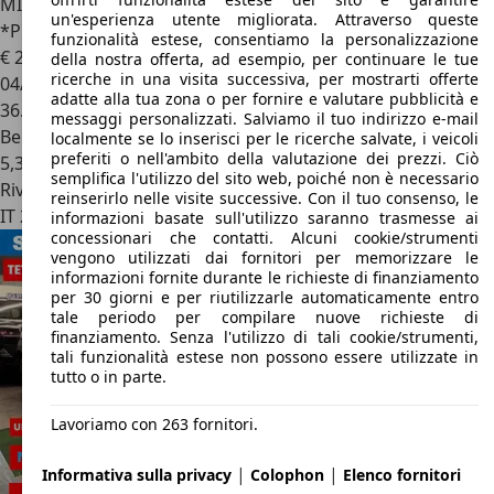
MINI Cooper Countryman
1.5 Essential auto IVA ESPOSTA
un'esperienza utente migliorata. Attraverso queste
*PROMO*
funzionalità estese, consentiamo la personalizzazione
€ 25.000
1
della nostra offerta, ad esempio, per continuare le tue
ricerche in una visita successiva, per mostrarti offerte
04/2024
adatte alla tua zona o per fornire e valutare pubblicità e
36.281 km
messaggi personalizzati. Salviamo il tuo indirizzo e-mail
Benzina
localmente se lo inserisci per le ricerche salvate, i veicoli
preferiti o nell'ambito della valutazione dei prezzi. Ciò
5,3 l/100 km (comb.)
semplifica l'utilizzo del sito web, poiché non è necessario
Rivenditore
reinserirlo nelle visite successive. Con il tuo consenso, le
IT 20032
Cormano - Milano - Mi
informazioni basate sull'utilizzo saranno trasmesse ai
concessionari che contatti. Alcuni cookie/strumenti
vengono utilizzati dai fornitori per memorizzare le
informazioni fornite durante le richieste di finanziamento
per 30 giorni e per riutilizzarle automaticamente entro
tale periodo per compilare nuove richieste di
finanziamento. Senza l'utilizzo di tali cookie/strumenti,
tali funzionalità estese non possono essere utilizzate in
tutto o in parte.
Lavoriamo con 263 fornitori.
|
|
Informativa sulla privacy
Colophon
Elenco fornitori