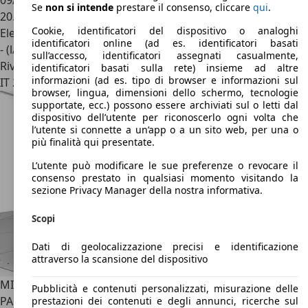
09/2024
Se
non si intende
prestare il consenso, cliccare
qui
.
20.295 km
Cookie, identificatori del dispositivo o analoghi
Elettrica/Benzina
identificatori online (ad es. identificatori basati
- (l/100 km)
sull’accesso, identificatori assegnati casualmente,
Rivenditore
identificatori basati sulla rete) insieme ad altre
informazioni (ad es. tipo di browser e informazioni sul
IT 20142
Milano - Mi
browser, lingua, dimensioni dello schermo, tecnologie
supportate, ecc.) possono essere archiviati sul o letti dal
dispositivo dell’utente per riconoscerlo ogni volta che
l’utente si connette a un’app o a un sito web, per una o
più finalità qui presentate.
L’utente può modificare le sue preferenze o revocare il
consenso prestato in qualsiasi momento visitando la
sezione Privacy Manager della nostra informativa.
Scopi
Dati di geolocalizzazione precisi e identificazione
attraverso la scansione del dispositivo
MINI Cooper Countryman
MINI R60 MINI 2.0 COOPER SD
Pubblicità e contenuti personalizzati, misurazione delle
PARK LANE COUNTRYMAN
prestazioni dei contenuti e degli annunci, ricerche sul