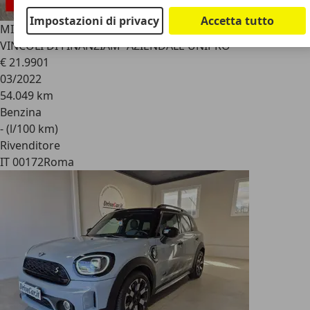
Impostazioni di privacy
Accetta tutto
MINI Cooper Countryman
1.5 136CV TETTO PELLE*NO
VINCOLI DI FINANZIAM*AZIENDALE UNIPRO
€ 21.990
1
03/2022
54.049 km
Benzina
- (l/100 km)
Rivenditore
IT 00172
Roma