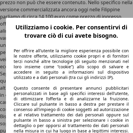
prezzo non può che essere contenuto. Nello specifico nella
versione commercializzata ancora oggi nelle Filippine
parliamo di circa 14.100 euro come prezzo di ingresso,
offerta con un’unica motorizzazione: il 2.2 litri 16v
Utilizziamo i cookie. Per consentirvi di
alimentato a diesel. Anche la scelta di offrire un’ unica
trovare ciò di cui avete bisogno.
variante a diesel e non proporre alternative a benzina è
un’ulteriore indicatore del fatto che questo veicolo è
Per offrire all’utente la migliore esperienza possibile con
pensato soprattutto per contenere i costi e offrire un
le nostre offerte, utilizziamo cookie propri e di fornitori
veicolo in grado di proporre un’alternativa davvero
terzi nonché altre tecnologie (di seguito menzionati nel
economica alla concorrenza.
loro insieme come “cookie”) allo scopo di salvare e
accedere in seguito a informazioni sul dispositivo
Seppure i costi ridotti possano far pensare ad una scarsa
utilizzato e a dati personali (tra cui gli indirizzi IP).
qualità, la Mitsubishi L300 rimane ad oggi una valida
alternativa ai veicoli commerciali se si desidera un veicolo
Questo consente di presentare annunci pubblicitari
personalizzati in base agli specifici interessi dell’utente,
in grado di assicurare affidabilità e ottima capacità di
di ottimizzare l’offerta e di analizzarne la fruizione.
carico a fronte di dimensioni piuttosto contenute (se
Cliccare sul pulsante in basso a destra per prestare il
confrontate con gli altri veicoli commerciali sul mercato).
consenso all’impiego di cookie soggetti ad autorizzazione
e al relativo trattamento dei dati personali oppure sul
Bisogna tuttavia accettare qualche compromesso
pulsante in basso a sinistra per selezionare i cookie in
soprattutto in termini di interni e di look esterno: parliamo
dettaglio o per opporsi al trattamento dei dati personali
pur sempre di una vettura molto squadrata che ricorda
nella misura in cui ha luogo in base a legittimi interessi.