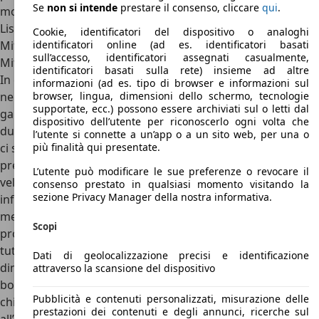
Se
non si intende
prestare il consenso, cliccare
qui
.
molto quelle del nostro passato.
Listino prezzi Mitsubishi L300
Cookie, identificatori del dispositivo o analoghi
Mitsubishi L300: da 14.100 euro
identificatori online (ad es. identificatori basati
sull’accesso, identificatori assegnati casualmente,
Mitsubishi L300: concorrenti e conclusioni
identificatori basati sulla rete) insieme ad altre
In conclusione la Mitsubishi L300, o Delica-3 come è nota
informazioni (ad es. tipo di browser e informazioni sul
nel mercato giapponese, è una vettura in grado di
browser, lingua, dimensioni dello schermo, tecnologie
supportate, ecc.) possono essere archiviati sul o letti dal
garantire affidabilità nonostante porti sulle spalle più di
dispositivo dell’utente per riconoscerlo ogni volta che
due decenni. A livello estetico e di interni ovviamente non
l’utente si connette a un’app o a un sito web, per una o
ci si può aspettare nulla: l’idea di base deve essere di
più finalità qui presentate.
prediligere l’affidabilità e la concretezza a qualsiasi tipo di
L’utente può modificare le sue preferenze o revocare il
velleità estetica o tecnologica. Forte dei consumi ridotti,
consenso prestato in qualsiasi momento visitando la
sezione Privacy Manager della nostra informativa.
infine, Mitsubishi con questo veicolo riesce ad offrire sul
mercato (ad oggi solo più quello delle Filippine) un
Scopi
prodotto decisamente economico pensato per anteporre
tutti gli aspetti pratici e funzionali a quelli velleitari, come
Dati di geolocalizzazione precisi e identificazione
dimostrato dall’assenza di ogni forma di tecnologia a
attraverso la scansione del dispositivo
bordo. Se paragonata per esempio ad un
Volkswagen T3
,
Pubblicità e contenuti personalizzati, misurazione delle
chiaramente la differenza in termini di qualità salta subito
prestazioni dei contenuti e degli annunci, ricerche sul