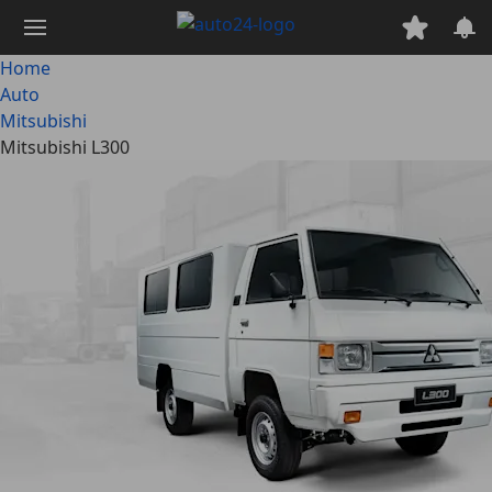
Passa
al
contenuto
Home
principale
Auto
Mitsubishi
Mitsubishi L300