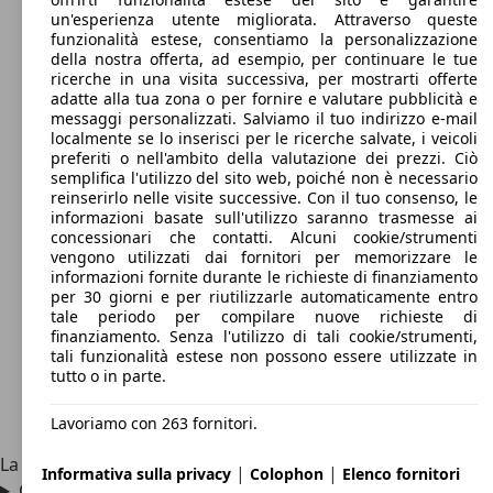
un'esperienza utente migliorata. Attraverso queste
funzionalità estese, consentiamo la personalizzazione
della nostra offerta, ad esempio, per continuare le tue
ricerche in una visita successiva, per mostrarti offerte
adatte alla tua zona o per fornire e valutare pubblicità e
messaggi personalizzati. Salviamo il tuo indirizzo e-mail
localmente se lo inserisci per le ricerche salvate, i veicoli
preferiti o nell'ambito della valutazione dei prezzi. Ciò
semplifica l'utilizzo del sito web, poiché non è necessario
reinserirlo nelle visite successive. Con il tuo consenso, le
informazioni basate sull'utilizzo saranno trasmesse ai
concessionari che contatti. Alcuni cookie/strumenti
vengono utilizzati dai fornitori per memorizzare le
informazioni fornite durante le richieste di finanziamento
per 30 giorni e per riutilizzarle automaticamente entro
tale periodo per compilare nuove richieste di
finanziamento. Senza l'utilizzo di tali cookie/strumenti,
tali funzionalità estese non possono essere utilizzate in
tutto o in parte.
Lavoriamo con 263 fornitori.
La Mitsubishi L300 è venduta solo nelle Filippine.
|
|
Informativa sulla privacy
Colophon
Elenco fornitori
Quanto è lunga la Mitsubishi L300?