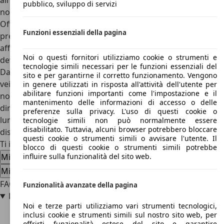
all’occhio, tuttavia in termini di prezzo la Mitsubishi L300
pubblico, sviluppo di servizi
non ha rivali.
Offerta ad oggi nel mercato Filippino a partire da un
Funzioni essenziali della pagina
prezzo di 14.100 euro, questa vettura riesce ad essere un
affidabile compagno di lavoro per tutti i lavoratori che
Noi o questi fornitori utilizziamo cookie o strumenti e
devono coprire raggi d’azione non eccessivamente grandi.
tecnologie simili necessari per le funzioni essenziali del
Da tenere sempre a mente , infatti, che parliamo di un
sito e per garantirne il corretto funzionamento. Vengono
veicolo che parte pur sempre da una base di un minivan e
in genere utilizzati in risposta all'attività dell'utente per
abilitare funzioni importanti come l'impostazione e il
non di un vero e proprio veicolo commerciale: le
mantenimento delle informazioni di accesso o delle
dimensioni quindi sono ridotte, seppure il rapporto tra
preferenze sulla privacy. L'uso di questi cookie o
lunghezza/larghezza e capacità di carico sia piuttosto
tecnologie simili non può normalmente essere
disabilitato. Tuttavia, alcuni browser potrebbero bloccare
discreto.
questi cookie o strumenti simili o avvisare l'utente. Il
Ti interessa la Mitsubishi L300
blocco di questi cookie o strumenti simili potrebbe
Mitsubishi L300 usata
Mitsubishi L300 nuova auto
influire sulla funzionalità del sito web.
Mitsubishi L300 offerte concessionario
FAQ
Funzionalità avanzate della pagina
Dove viene venduta la Mitsubishi L300?
Noi e terze parti utilizziamo vari strumenti tecnologici,
inclusi cookie e strumenti simili sul nostro sito web, per
offrirti funzionalità estese del sito e garantire