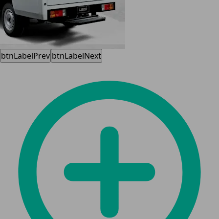
btnLabelPrev
btnLabelNext