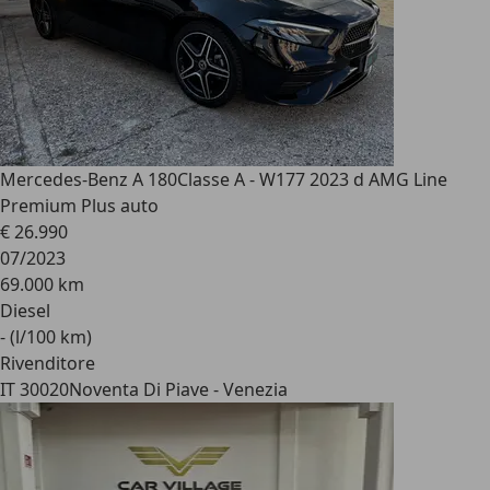
Mercedes-Benz A 180
Classe A - W177 2023 d AMG Line
Premium Plus auto
€ 26.990
07/2023
69.000 km
Diesel
- (l/100 km)
Rivenditore
IT 30020
Noventa Di Piave - Venezia