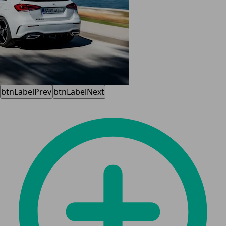
btnLabelPrev
btnLabelNext