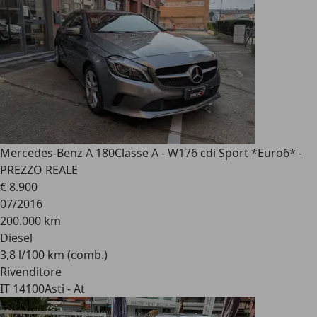
Mercedes-Benz A 180
Classe A - W176 cdi Sport *Euro6* -
PREZZO REALE
€ 8.900
07/2016
200.000 km
Diesel
3,8 l/100 km (comb.)
Rivenditore
IT 14100
Asti - At