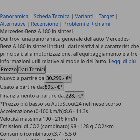
Panoramica
|
Scheda Tecnica
|
Varianti
|
Target
|
Alternative
|
Recensione
|
Problemi e Richiami
Mercedes-Benz A 180 in sintesi
Qui trovi una panoramica generale dell’auto Mercedes-
Benz A 180 in sintesi inclusi i dati relativi alle caratteristiche
principali, alla motorizzazione, all’equipaggiamento e altre
informazioni utili relative al modello dell’auto.
Leggi di più
Prezzo
Dati Tecnici
Nuovo a partire da
:
30.299,- €*
Usato a partire da
:
895,- €*
Finanziamento a partire da
:
228,- €*
*Prezzo più basso su AutoScout24 nel mese scorso
Accelerazione (0-100 km/h)
:
8.6 - 11.3s
Velocità massima
:
190 - 216 km/h
Emissioni di CO2 (combinato)
:
98 - 128 g CO2/km
Consumo (combinato)
:
3.7 - 5.5 0