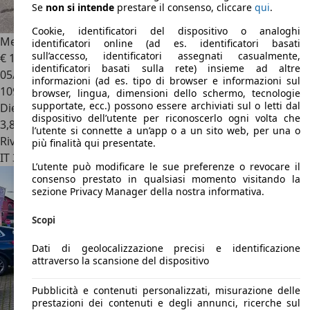
Se
non si intende
prestare il consenso, cliccare
qui
.
Cookie, identificatori del dispositivo o analoghi
Mercedes-Benz A 180
d Automatic Sport
identificatori online (ad es. identificatori basati
sull’accesso, identificatori assegnati casualmente,
€ 16.900
identificatori basati sulla rete) insieme ad altre
05/2019
informazioni (ad es. tipo di browser e informazioni sul
109.000 km
browser, lingua, dimensioni dello schermo, tecnologie
supportate, ecc.) possono essere archiviati sul o letti dal
Diesel
dispositivo dell’utente per riconoscerlo ogni volta che
3,8 l/100 km (comb.)
l’utente si connette a un’app o a un sito web, per una o
Rivenditore
più finalità qui presentate.
IT 30039
Stra - Ve
L’utente può modificare le sue preferenze o revocare il
consenso prestato in qualsiasi momento visitando la
sezione Privacy Manager della nostra informativa.
Scopi
Dati di geolocalizzazione precisi e identificazione
attraverso la scansione del dispositivo
Pubblicità e contenuti personalizzati, misurazione delle
prestazioni dei contenuti e degli annunci, ricerche sul