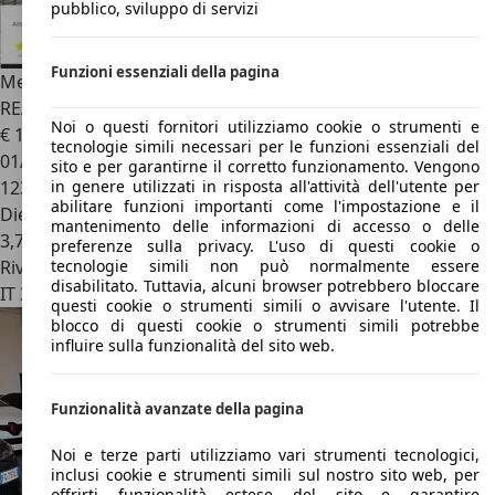
pubblico, sviluppo di servizi
Funzioni essenziali della pagina
Mercedes-Benz A 180
d Premium AMG auto -PREZZO
REALE- OK NEOPATENTATI
Noi o questi fornitori utilizziamo cookie o strumenti e
€ 15.900
tecnologie simili necessari per le funzioni essenziali del
01/2017
sito e per garantirne il corretto funzionamento. Vengono
123.000 km
in genere utilizzati in risposta all'attività dell'utente per
abilitare funzioni importanti come l'impostazione e il
Diesel
mantenimento delle informazioni di accesso o delle
3,7 l/100 km (comb.)
preferenze sulla privacy. L'uso di questi cookie o
Rivenditore
tecnologie simili non può normalmente essere
disabilitato. Tuttavia, alcuni browser potrebbero bloccare
IT 30027
San Donà Di Piave
questi cookie o strumenti simili o avvisare l'utente. Il
blocco di questi cookie o strumenti simili potrebbe
influire sulla funzionalità del sito web.
Funzionalità avanzate della pagina
Noi e terze parti utilizziamo vari strumenti tecnologici,
inclusi cookie e strumenti simili sul nostro sito web, per
offrirti funzionalità estese del sito e garantire