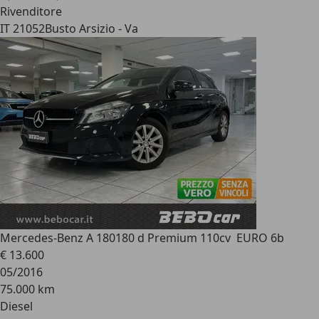
Rivenditore
IT 21052
Busto Arsizio - Va
Mercedes-Benz A 180
180 d Premium 110cv EURO 6b
€ 13.600
05/2016
75.000 km
Diesel