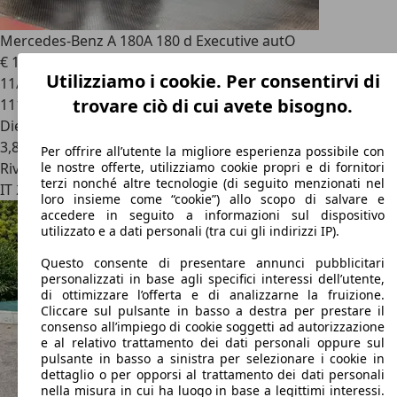
Mercedes-Benz A 180
A 180 d Executive autO
€ 18.200
Utilizziamo i cookie. Per consentirvi di
11/2018
trovare ciò di cui avete bisogno.
111.000 km
Diesel
3,8 l/100 km (comb.)
Per offrire all’utente la migliore esperienza possibile con
Rivenditore
le nostre offerte, utilizziamo cookie propri e di fornitori
terzi nonché altre tecnologie (di seguito menzionati nel
IT 25020
Fiesse
loro insieme come “cookie”) allo scopo di salvare e
accedere in seguito a informazioni sul dispositivo
utilizzato e a dati personali (tra cui gli indirizzi IP).
Questo consente di presentare annunci pubblicitari
personalizzati in base agli specifici interessi dell’utente,
di ottimizzare l’offerta e di analizzarne la fruizione.
Cliccare sul pulsante in basso a destra per prestare il
consenso all’impiego di cookie soggetti ad autorizzazione
e al relativo trattamento dei dati personali oppure sul
pulsante in basso a sinistra per selezionare i cookie in
dettaglio o per opporsi al trattamento dei dati personali
nella misura in cui ha luogo in base a legittimi interessi.