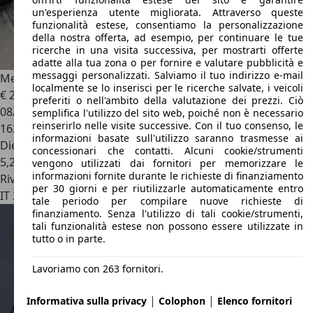
un'esperienza utente migliorata. Attraverso queste
funzionalità estese, consentiamo la personalizzazione
della nostra offerta, ad esempio, per continuare le tue
ricerche in una visita successiva, per mostrarti offerte
adatte alla tua zona o per fornire e valutare pubblicità e
messaggi personalizzati. Salviamo il tuo indirizzo e-mail
Mercedes-Benz A 180
Classe A - W/C 169 cdi Avantgarde
localmente se lo inserisci per le ricerche salvate, i veicoli
€ 2.500
preferiti o nell'ambito della valutazione dei prezzi. Ciò
08/2006
semplifica l'utilizzo del sito web, poiché non è necessario
reinserirlo nelle visite successive. Con il tuo consenso, le
162.000 km
informazioni basate sull'utilizzo saranno trasmesse ai
Diesel
concessionari che contatti. Alcuni cookie/strumenti
5,2 l/100 km (comb.)
vengono utilizzati dai fornitori per memorizzare le
informazioni fornite durante le richieste di finanziamento
Rivenditore
per 30 giorni e per riutilizzarle automaticamente entro
IT 25030
Berlingo - Brescia
tale periodo per compilare nuove richieste di
finanziamento. Senza l'utilizzo di tali cookie/strumenti,
tali funzionalità estese non possono essere utilizzate in
tutto o in parte.
Lavoriamo con 263 fornitori.
|
|
Informativa sulla privacy
Colophon
Elenco fornitori