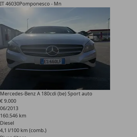
IT 46030
Pomponesco - Mn
Mercedes-Benz A 180
cdi (be) Sport auto
€ 9.000
06/2013
160.546 km
Diesel
4,1 l/100 km (comb.)