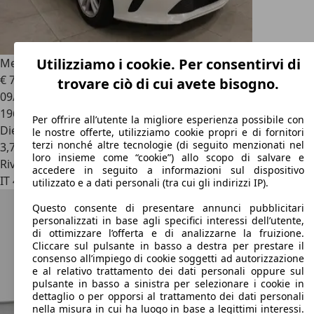
Utilizziamo i cookie. Per consentirvi di
Mercedes-Benz A 160
d Executive
€ 7.800
trovare ciò di cui avete bisogno.
09/2016
196.000 km
Per offrire all’utente la migliore esperienza possibile con
Diesel
le nostre offerte, utilizziamo cookie propri e di fornitori
terzi nonché altre tecnologie (di seguito menzionati nel
3,7 l/100 km (comb.)
loro insieme come “cookie”) allo scopo di salvare e
Rivenditore
accedere in seguito a informazioni sul dispositivo
IT 43126
Parma
utilizzato e a dati personali (tra cui gli indirizzi IP).
Questo consente di presentare annunci pubblicitari
personalizzati in base agli specifici interessi dell’utente,
di ottimizzare l’offerta e di analizzarne la fruizione.
Cliccare sul pulsante in basso a destra per prestare il
consenso all’impiego di cookie soggetti ad autorizzazione
e al relativo trattamento dei dati personali oppure sul
pulsante in basso a sinistra per selezionare i cookie in
dettaglio o per opporsi al trattamento dei dati personali
nella misura in cui ha luogo in base a legittimi interessi.