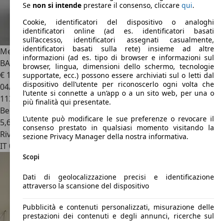
Se
non si intende
prestare il consenso, cliccare
qui
.
Cookie, identificatori del dispositivo o analoghi
identificatori online (ad es. identificatori basati
sull’accesso, identificatori assegnati casualmente,
identificatori basati sulla rete) insieme ad altre
Mercedes-Benz A 160
A 160 Business | OPZIONE RATE NO
informazioni (ad es. tipo di browser e informazioni sul
BANCA
browser, lingua, dimensioni dello schermo, tecnologie
€ 17.500
supportate, ecc.) possono essere archiviati sul o letti dal
dispositivo dell’utente per riconoscerlo ogni volta che
04/2022
l’utente si connette a un’app o a un sito web, per una o
113.863 km
più finalità qui presentate.
Benzina
L’utente può modificare le sue preferenze o revocare il
5,6 l/100 km (comb.)
consenso prestato in qualsiasi momento visitando la
Rivenditore
sezione Privacy Manager della nostra informativa.
IT 00178
Roma - Rm
Scopi
Dati di geolocalizzazione precisi e identificazione
attraverso la scansione del dispositivo
Pubblicità e contenuti personalizzati, misurazione delle
prestazioni dei contenuti e degli annunci, ricerche sul