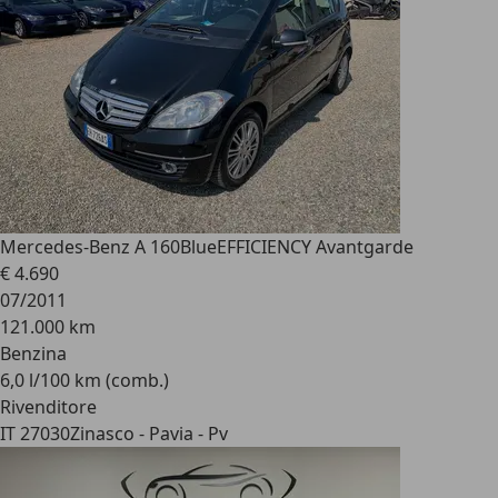
Mercedes-Benz A 160
BlueEFFICIENCY Avantgarde
€ 4.690
07/2011
121.000 km
Benzina
6,0 l/100 km (comb.)
Rivenditore
IT 27030
Zinasco - Pavia - Pv