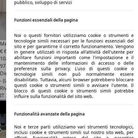
pubblico, sviluppo di servizi
Funzioni essenziali della pagina
Noi o questi fornitori utilizziamo cookie o strumenti e
tecnologie simili necessari per le funzioni essenziali del
Mercedes-Benz A 160
CDI Avantgarde Automatica
sito e per garantirne il corretto funzionamento. Vengono
€ 6.000
in genere utilizzati in risposta all'attività dell'utente per
abilitare funzioni importanti come l'impostazione e il
10/2011
mantenimento delle informazioni di accesso o delle
97.000 km
preferenze sulla privacy. L'uso di questi cookie o
Diesel
tecnologie simili non può normalmente essere
disabilitato. Tuttavia, alcuni browser potrebbero bloccare
- (l/100 km)
questi cookie o strumenti simili o avvisare l'utente. Il
Rivenditore
blocco di questi cookie o strumenti simili potrebbe
IT 25018
Montichiari - Brescia - Bs
influire sulla funzionalità del sito web.
Funzionalità avanzate della pagina
Noi e terze parti utilizziamo vari strumenti tecnologici,
inclusi cookie e strumenti simili sul nostro sito web, per
offrirti funzionalità estese del sito e garantire