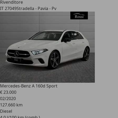
Rivenditore
IT 27049
Stradella - Pavia - Pv
Mercedes-Benz A 160
d Sport
€ 23.000
02/2020
127.660 km
Diesel
4,0 l/100 km (comb.)