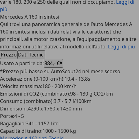
varie 180, 200 e 250 delle quali non ci occupiamo.
Leggi di
più
Mercedes A 160 in sintesi
Qui trovi una panoramica generale dell’auto Mercedes A
160 in sintesi inclusi i dati relativi alle caratteristiche
principali, alla motorizzazione, all’equipaggiamento e altre
informazioni utili relative al modello dell’auto.
Leggi di più
Prezzo
Dati Tecnici
Usato a partire da
:
884,- €*
*Prezzo più basso su AutoScout24 nel mese scorso
Accelerazione (0-100 km/h)
:
10.4 - 13.8s
Velocità massima
:
180 - 200 km/h
Emissioni di CO2 (combinato)
:
98 - 130 g CO2/km
Consumo (combinato)
:
3.7 - 5.7 l/100km
Dimensioni
:
4290 x 1780 x 1430 mm
Porte
:
4 - 5
Bagagliaio
:
341 - 1157 Litri
Capacità di traino
:
1000 - 1500 kg
Mercedes A 160
dati Tecnici