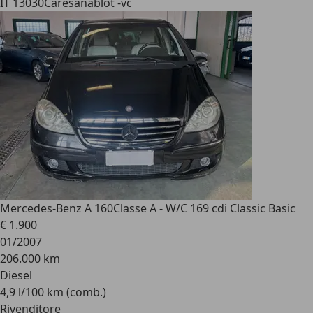
IT 13030
Caresanablot -vc
Mercedes-Benz A 160
Classe A - W/C 169 cdi Classic Basic
€ 1.900
01/2007
206.000 km
Diesel
4,9 l/100 km (comb.)
Rivenditore