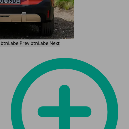
btnLabelPrev
btnLabelNext