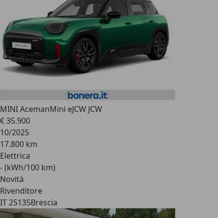
MINI Aceman
Mini eJCW JCW
€ 35.900
10/2025
17.800 km
Elettrica
- (kWh/100 km)
Novità
Rivenditore
IT 25135
Brescia