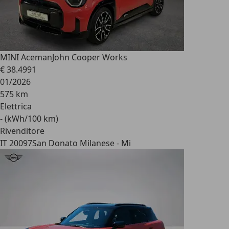
MINI Aceman
John Cooper Works
€ 38.499
1
01/2026
575 km
Elettrica
- (kWh/100 km)
Rivenditore
IT 20097
San Donato Milanese - Mi