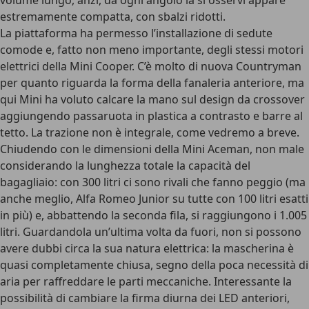
volume lungo, anzi, da ogni angolo la si osservi appare
estremamente compatta, con sbalzi ridotti.
La piattaforma ha permesso l’installazione di sedute
comode e, fatto non meno importante, degli
stessi motori
elettrici della Mini Cooper
. C’è molto di nuova Countryman
per quanto riguarda la forma della fanaleria anteriore, ma
qui Mini ha voluto calcare la mano sul design da crossover
aggiungendo passaruota in plastica a contrasto e barre al
tetto. La trazione non è integrale, come vedremo a breve.
Chiudendo con le dimensioni della Mini Aceman, non male
considerando la lunghezza totale la capacità del
bagagliaio: con 300 litri ci sono rivali che fanno peggio (ma
anche meglio, Alfa Romeo Junior su tutte con 100 litri esatti
in più) e, abbattendo la seconda fila, si raggiungono i 1.005
litri. Guardandola un’ultima volta da fuori, non si possono
avere dubbi circa la sua natura elettrica: la mascherina è
quasi completamente chiusa, segno della poca necessità di
aria per raffreddare le parti meccaniche. Interessante la
possibilità di cambiare la firma diurna dei LED anteriori
,