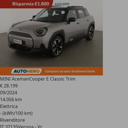
MINI Aceman
Cooper E Classic Trim
€ 28.199
09/2024
14.056 km
Elettrica
- (kWh/100 km)
Rivenditore
IT 37135
Verona - Vr