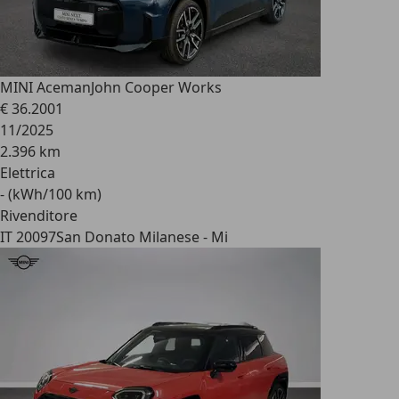
MINI Aceman
John Cooper Works
€ 36.200
1
11/2025
2.396 km
Elettrica
- (kWh/100 km)
Rivenditore
IT 20097
San Donato Milanese - Mi