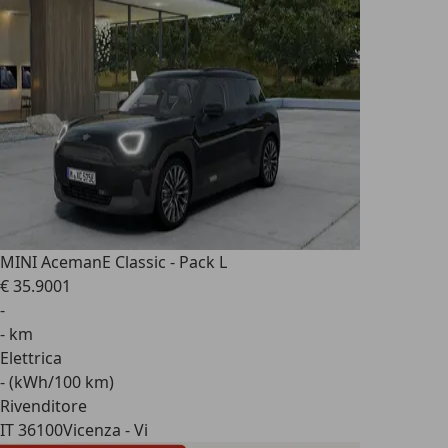
MINI Aceman
E Classic - Pack L
€ 35.900
1
-
- km
Elettrica
- (kWh/100 km)
Rivenditore
IT 36100
Vicenza - Vi