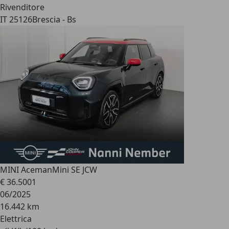
Rivenditore
IT 25126
Brescia - Bs
MINI Aceman
Mini SE JCW
€ 36.500
1
06/2025
16.442 km
Elettrica