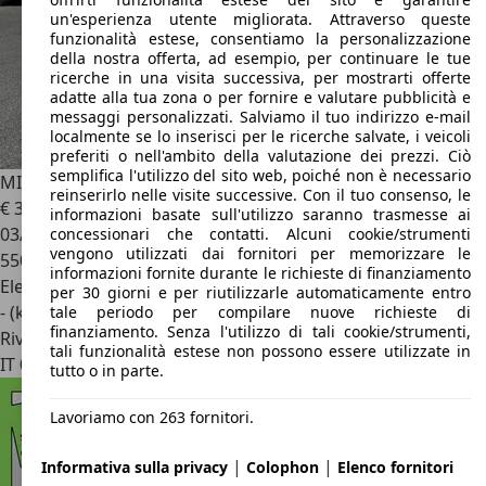
un'esperienza utente migliorata. Attraverso queste
funzionalità estese, consentiamo la personalizzazione
della nostra offerta, ad esempio, per continuare le tue
ricerche in una visita successiva, per mostrarti offerte
adatte alla tua zona o per fornire e valutare pubblicità e
messaggi personalizzati. Salviamo il tuo indirizzo e-mail
localmente se lo inserisci per le ricerche salvate, i veicoli
preferiti o nell'ambito della valutazione dei prezzi. Ciò
semplifica l'utilizzo del sito web, poiché non è necessario
MINI Aceman
SE JCW
reinserirlo nelle visite successive. Con il tuo consenso, le
€ 36.900
informazioni basate sull'utilizzo saranno trasmesse ai
03/2025
concessionari che contatti. Alcuni cookie/strumenti
vengono utilizzati dai fornitori per memorizzare le
550 km
informazioni fornite durante le richieste di finanziamento
Elettrica
per 30 giorni e per riutilizzarle automaticamente entro
- (kWh/100 km)
tale periodo per compilare nuove richieste di
finanziamento. Senza l'utilizzo di tali cookie/strumenti,
Rivenditore
tali funzionalità estese non possono essere utilizzate in
IT 00013
Fonte Nuova
tutto o in parte.
Lavoriamo con 263 fornitori.
|
|
Informativa sulla privacy
Colophon
Elenco fornitori