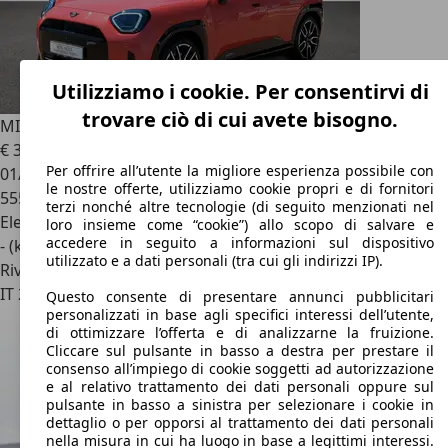
Utilizziamo i cookie. Per consentirvi di
trovare ciò di cui avete bisogno.
MINI Aceman
John Cooper Works
€ 38.499
1
Per offrire all’utente la migliore esperienza possibile con
01/2026
le nostre offerte, utilizziamo cookie propri e di fornitori
555 km
terzi nonché altre tecnologie (di seguito menzionati nel
Elettrica
loro insieme come “cookie”) allo scopo di salvare e
accedere in seguito a informazioni sul dispositivo
- (kWh/100 km)
utilizzato e a dati personali (tra cui gli indirizzi IP).
Rivenditore
IT 20097
San Donato Milanese - Mi
Questo consente di presentare annunci pubblicitari
personalizzati in base agli specifici interessi dell’utente,
di ottimizzare l’offerta e di analizzarne la fruizione.
Cliccare sul pulsante in basso a destra per prestare il
consenso all’impiego di cookie soggetti ad autorizzazione
e al relativo trattamento dei dati personali oppure sul
pulsante in basso a sinistra per selezionare i cookie in
dettaglio o per opporsi al trattamento dei dati personali
nella misura in cui ha luogo in base a legittimi interessi.