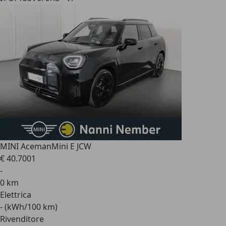
MINI Aceman
Mini E JCW
€ 40.700
1
-
0 km
Elettrica
- (kWh/100 km)
Rivenditore