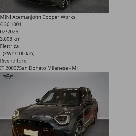
MINI Aceman
John Cooper Works
€ 36.100
1
02/2026
3.008 km
Elettrica
- (kWh/100 km)
Rivenditore
IT 20097
San Donato Milanese - Mi