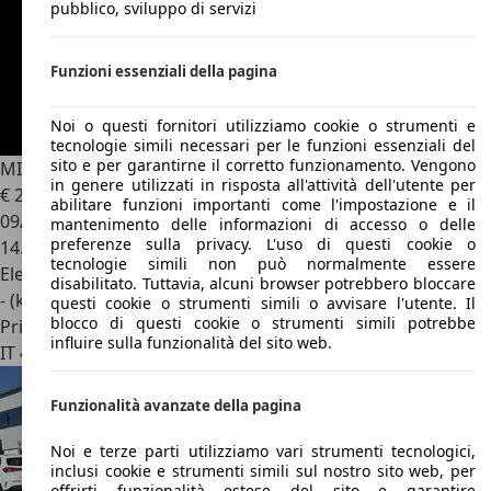
pubblico, sviluppo di servizi
Funzioni essenziali della pagina
Noi o questi fornitori utilizziamo cookie o strumenti e
tecnologie simili necessari per le funzioni essenziali del
sito e per garantirne il corretto funzionamento. Vengono
MINI Aceman
E Favoured
in genere utilizzati in risposta all'attività dell'utente per
€ 28.500
abilitare funzioni importanti come l'impostazione e il
09/2024
mantenimento delle informazioni di accesso o delle
preferenze sulla privacy. L'uso di questi cookie o
14.800 km
tecnologie simili non può normalmente essere
Elettrica
disabilitato. Tuttavia, alcuni browser potrebbero bloccare
- (kWh/100 km)
questi cookie o strumenti simili o avvisare l'utente. Il
blocco di questi cookie o strumenti simili potrebbe
Privato
influire sulla funzionalità del sito web.
IT 46100
Mantova
Funzionalità avanzate della pagina
Noi e terze parti utilizziamo vari strumenti tecnologici,
inclusi cookie e strumenti simili sul nostro sito web, per
offrirti funzionalità estese del sito e garantire