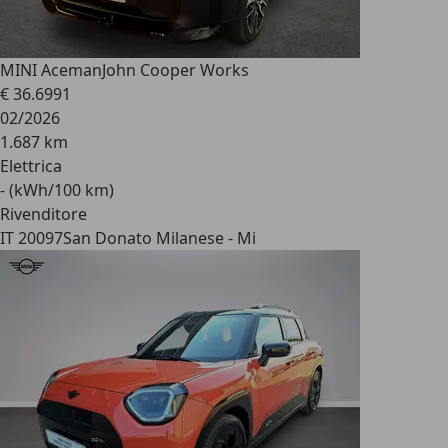
MINI Aceman
John Cooper Works
€ 36.699
1
02/2026
1.687 km
Elettrica
- (kWh/100 km)
Rivenditore
IT 20097
San Donato Milanese - Mi