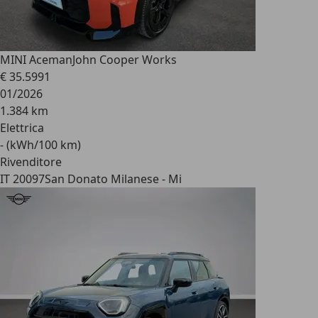
MINI Aceman
John Cooper Works
€ 35.599
1
01/2026
1.384 km
Elettrica
- (kWh/100 km)
Rivenditore
IT 20097
San Donato Milanese - Mi