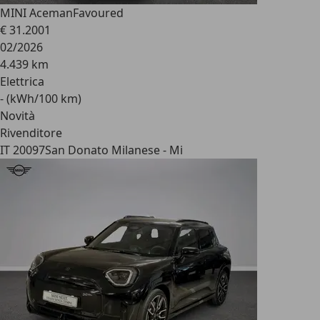
MINI Aceman
Favoured
€ 31.200
1
02/2026
4.439 km
Elettrica
- (kWh/100 km)
Novità
Rivenditore
IT 20097
San Donato Milanese - Mi