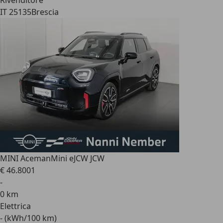
Rivenditore
IT 25135
Brescia
MINI Aceman
Mini eJCW JCW
€ 46.800
1
-
0 km
Elettrica
- (kWh/100 km)