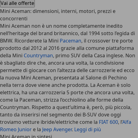
Vai alle offerte
Mini Aceman: dimensioni, interni, motori, prezzi e
concorrenti
Mini Aceman
non è un nome completamente inedito
nell’heritage del brand britannico, dal 1994 sotto l’egida di
BMW. Ricorderete la Mini
Paceman
, il crossover tre porte
prodotto dal 2012 al 2016 grazie alla comune piattaforma
della Mini
Countryman
, primo SUV della Casa inglese. Non
è sbagliato dire che, ancora una volta, la condivisione
permette di giocare con l’altezza delle carrozzerie ed ecco
la nuova Mini Aceman, presentata al Salone di Pechino
nella terra dove viene anche prodotta.
La Aceman è solo
elettrica
, ha una carrozzeria 5 porte che ancora una volta,
come la Paceman, strizza l’occhiolino alle forme della
Countryman. Rispetto a quest’ultima è, però, più piccola,
tanto da inserirsi nel segmento dei B-SUV dove oggi
troviamo vetture ibride/elettriche come la
FIAT 600
, l’
Alfa
Romeo Junior
e la
Jeep Avenger
.
Leggi di più
Mini Aceman in sintesi