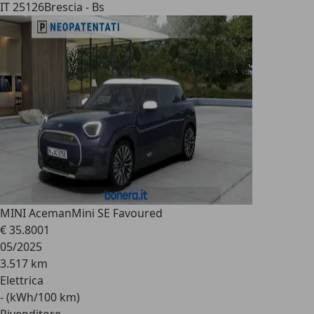
IT 25126
Brescia - Bs
MINI Aceman
Mini SE Favoured
€ 35.800
1
05/2025
3.517 km
Elettrica
- (kWh/100 km)