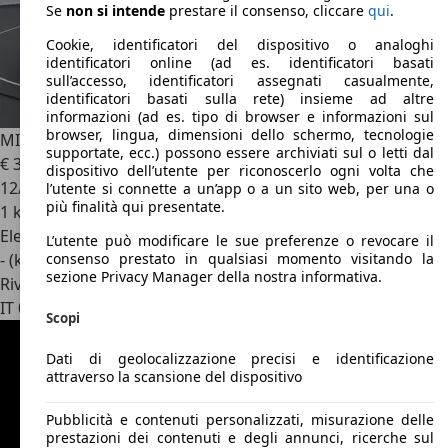
Se
non si intende
prestare il consenso, cliccare
qui
.
Cookie, identificatori del dispositivo o analoghi
identificatori online (ad es. identificatori basati
sull’accesso, identificatori assegnati casualmente,
identificatori basati sulla rete) insieme ad altre
informazioni (ad es. tipo di browser e informazioni sul
browser, lingua, dimensioni dello schermo, tecnologie
MINI Aceman
E JCW
supportate, ecc.) possono essere archiviati sul o letti dal
€ 32.500
dispositivo dell’utente per riconoscerlo ogni volta che
12/2025
l’utente si connette a un’app o a un sito web, per una o
più finalità qui presentate.
1 km
Elettrica
L’utente può modificare le sue preferenze o revocare il
- (kWh/100 km)
consenso prestato in qualsiasi momento visitando la
sezione Privacy Manager della nostra informativa.
Rivenditore
IT 05100
Terni - Tr
Scopi
Dati di geolocalizzazione precisi e identificazione
attraverso la scansione del dispositivo
Pubblicità e contenuti personalizzati, misurazione delle
prestazioni dei contenuti e degli annunci, ricerche sul