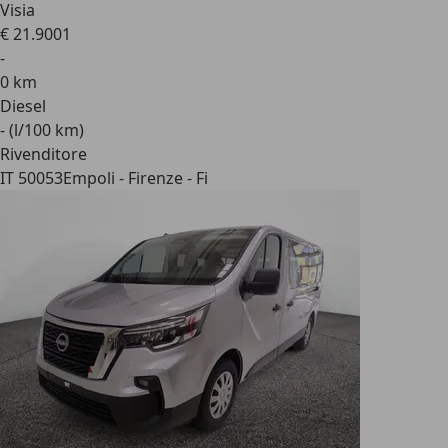
Visia
€ 21.900
1
-
0 km
Diesel
- (l/100 km)
Rivenditore
IT 50053
Empoli - Firenze - Fi