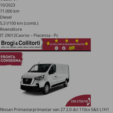
10/2023
71.000 km
Diesel
5,3 l/100 km (comb.)
Rivenditore
IT 29012
Caorso – Piacenza - Pc
Nissan Primastar
primastar van 27 2.0 dci 110cv S&S L1H1