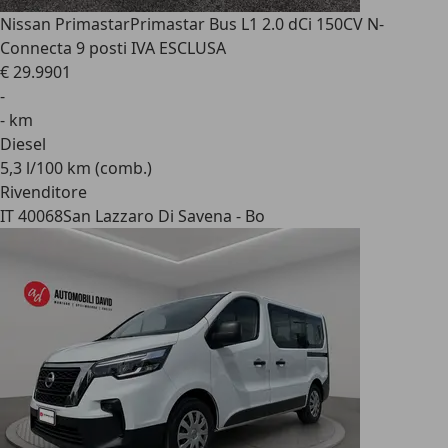
Nissan Primastar
Primastar Bus L1 2.0 dCi 150CV N-
Connecta 9 posti IVA ESCLUSA
€ 29.990
1
-
- km
Diesel
5,3 l/100 km (comb.)
Rivenditore
IT 40068
San Lazzaro Di Savena - Bo