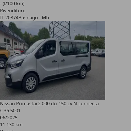
- (l/100 km)
Rivenditore
IT 20874
Busnago - Mb
Nissan Primastar
2.000 dci 150 cv N-connecta
€ 36.500
1
06/2025
11.130 km