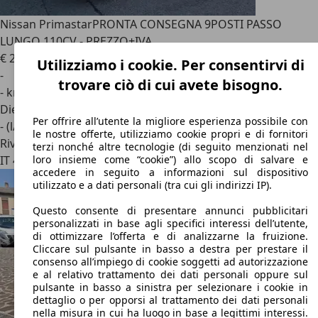
Nissan Primastar
PRONTA CONSEGNA 9POSTI PASSO
LUNGO 110CV - PREZZO+IVA
€ 28.993
1
Utilizziamo i cookie. Per consentirvi di
-
trovare ciò di cui avete bisogno.
- km
Diesel
Per offrire all’utente la migliore esperienza possibile con
- (l/100 km)
le nostre offerte, utilizziamo cookie propri e di fornitori
Rivenditore
terzi nonché altre tecnologie (di seguito menzionati nel
IT 41122
Modena - Mo
loro insieme come “cookie”) allo scopo di salvare e
accedere in seguito a informazioni sul dispositivo
utilizzato e a dati personali (tra cui gli indirizzi IP).
Questo consente di presentare annunci pubblicitari
personalizzati in base agli specifici interessi dell’utente,
di ottimizzare l’offerta e di analizzarne la fruizione.
Cliccare sul pulsante in basso a destra per prestare il
consenso all’impiego di cookie soggetti ad autorizzazione
e al relativo trattamento dei dati personali oppure sul
pulsante in basso a sinistra per selezionare i cookie in
dettaglio o per opporsi al trattamento dei dati personali
nella misura in cui ha luogo in base a legittimi interessi.