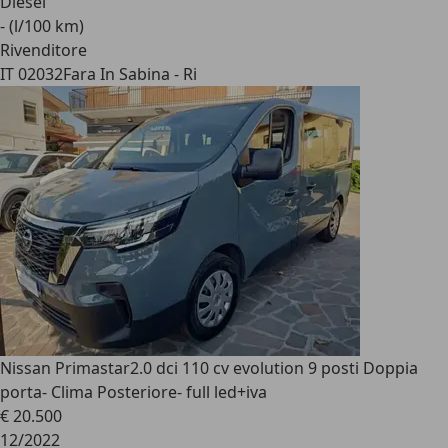
Diesel
- (l/100 km)
Rivenditore
IT 02032
Fara In Sabina - Ri
Nissan Primastar
2.0 dci 110 cv evolution 9 posti Doppia
porta- Clima Posteriore- full led+iva
€ 20.500
12/2022