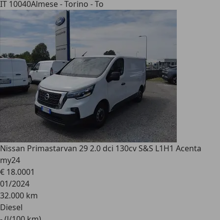
IT 10040
Almese - Torino - To
Nissan Primastar
van 29 2.0 dci 130cv S&S L1H1 Acenta
my24
€ 18.000
1
01/2024
32.000 km
Diesel
- (l/100 km)