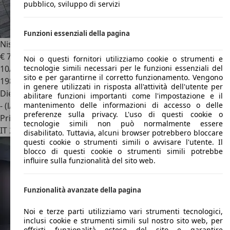
pubblico, sviluppo di servizi
Funzioni essenziali della pagina
Nissan Primastar
2.5
€ 7.600
Noi o questi fornitori utilizziamo cookie o strumenti e
10/2007
tecnologie simili necessari per le funzioni essenziali del
sito e per garantirne il corretto funzionamento. Vengono
198.000 km
in genere utilizzati in risposta all'attività dell'utente per
Diesel
abilitare funzioni importanti come l'impostazione e il
- (l/100 km)
mantenimento delle informazioni di accesso o delle
preferenze sulla privacy. L'uso di questi cookie o
Privato
tecnologie simili non può normalmente essere
IT 23900
Lecco
disabilitato. Tuttavia, alcuni browser potrebbero bloccare
questi cookie o strumenti simili o avvisare l'utente. Il
blocco di questi cookie o strumenti simili potrebbe
influire sulla funzionalità del sito web.
Funzionalità avanzate della pagina
Noi e terze parti utilizziamo vari strumenti tecnologici,
inclusi cookie e strumenti simili sul nostro sito web, per
offrirti funzionalità estese del sito e garantire