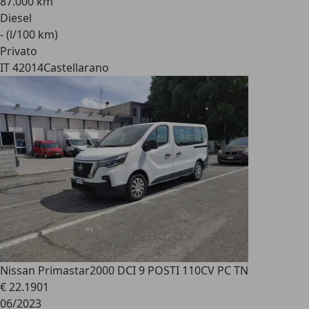
87.000 km
Diesel
- (l/100 km)
Privato
IT 42014
Castellarano
Nissan Primastar
2000 DCI 9 POSTI 110CV PC TN
€ 22.190
1
06/2023