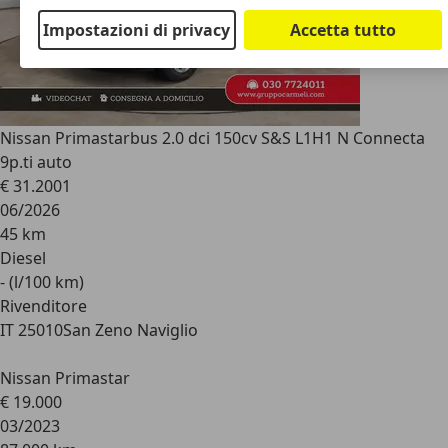
Impostazioni di privacy
Accetta tutto
Nissan Primastar
bus 2.0 dci 150cv S&S L1H1 N Connecta
9p.ti auto
€ 31.200
1
06/2026
45 km
Diesel
- (l/100 km)
Rivenditore
IT 25010
San Zeno Naviglio
Nissan Primastar
€ 19.000
03/2023