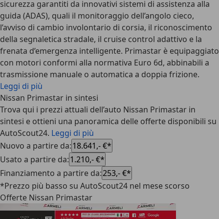
sicurezza garantiti da innovativi sistemi di assistenza alla
guida (ADAS), quali il monitoraggio dell’angolo cieco,
l’avviso di cambio involontario di corsia, il riconoscimento
della segnaletica stradale, il cruise control adattivo e la
frenata d’emergenza intelligente. Primastar è equipaggiato
con motori conformi alla normativa Euro 6d, abbinabili a
trasmissione manuale o automatica a doppia frizione.
Leggi di più
Nissan Primastar in sintesi
Trova qui i prezzi attuali dell’auto Nissan Primastar in
sintesi e ottieni una panoramica delle offerte disponibili su
AutoScout24.
Leggi di più
Nuovo a partire da
:
18.641,- €*
Usato a partire da
:
1.210,- €*
Finanziamento a partire da
:
253,- €*
*Prezzo più basso su AutoScout24 nel mese scorso
Offerte Nissan Primastar