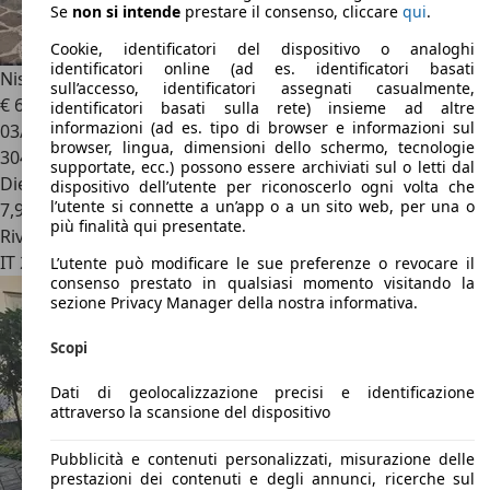
Se
non si intende
prestare il consenso, cliccare
qui
.
Cookie, identificatori del dispositivo o analoghi
identificatori online (ad es. identificatori basati
Nissan Primastar
1.9 dCi/100 PC Avantour
sull’accesso, identificatori assegnati casualmente,
€ 6.500
identificatori basati sulla rete) insieme ad altre
informazioni (ad es. tipo di browser e informazioni sul
03/2005
browser, lingua, dimensioni dello schermo, tecnologie
304.000 km
supportate, ecc.) possono essere archiviati sul o letti dal
Diesel
dispositivo dell’utente per riconoscerlo ogni volta che
l’utente si connette a un’app o a un sito web, per una o
7,9 l/100 km (comb.)
più finalità qui presentate.
Rivenditore
IT 24030
Valbrembo - Bergamo - Bg
L’utente può modificare le sue preferenze o revocare il
consenso prestato in qualsiasi momento visitando la
sezione Privacy Manager della nostra informativa.
Scopi
Dati di geolocalizzazione precisi e identificazione
attraverso la scansione del dispositivo
Pubblicità e contenuti personalizzati, misurazione delle
prestazioni dei contenuti e degli annunci, ricerche sul