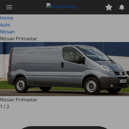
Passa
al
contenuto
Home
principale
Auto
Nissan
Nissan Primastar
Nissan Primastar
1
/
2