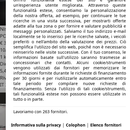
un'esperienza utente migliorata. Attraverso queste
funzionalità estese, consentiamo la personalizzazione
della nostra offerta, ad esempio, per continuare le tue
ricerche in una visita successiva, per mostrarti offerte
adatte alla tua zona o per fornire e valutare pubblicità e
Nissan Primastar
2.0 dCi 150CV PL-TN Bus N-Connecta 8
messaggi personalizzati. Salviamo il tuo indirizzo e-mail
POSTI
localmente se lo inserisci per le ricerche salvate, i veicoli
preferiti o nell'ambito della valutazione dei prezzi. Ciò
€ 31.550
semplifica l'utilizzo del sito web, poiché non è necessario
10/2024
reinserirlo nelle visite successive. Con il tuo consenso, le
1 km
informazioni basate sull'utilizzo saranno trasmesse ai
concessionari che contatti. Alcuni cookie/strumenti
Diesel
vengono utilizzati dai fornitori per memorizzare le
5,4 l/100 km (comb.)
informazioni fornite durante le richieste di finanziamento
Rivenditore
per 30 giorni e per riutilizzarle automaticamente entro
tale periodo per compilare nuove richieste di
IT 32030
Arsie - Belluno - Bl
finanziamento. Senza l'utilizzo di tali cookie/strumenti,
tali funzionalità estese non possono essere utilizzate in
tutto o in parte.
Lavoriamo con 263 fornitori.
|
|
Informativa sulla privacy
Colophon
Elenco fornitori