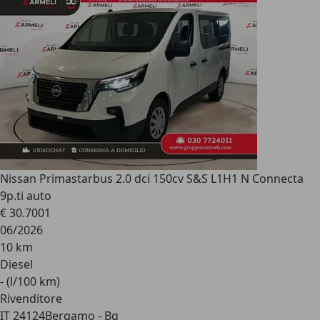
Nissan Primastar
bus 2.0 dci 150cv S&S L1H1 N Connecta
9p.ti auto
€ 30.700
1
06/2026
10 km
Diesel
- (l/100 km)
Rivenditore
IT 24124
Bergamo - Bg