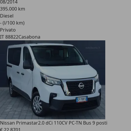
08/2014
395.000 km
Diesel
- (l/100 km)
Privato
IT 88822
Casabona
Nissan Primastar
2.0 dCi 110CV PC-TN Bus 9 posti
€ 22.870
1