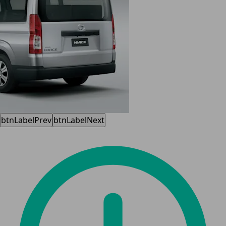
btnLabelPrev
btnLabelNext