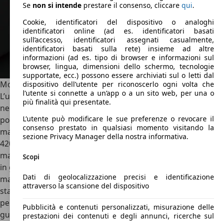
Se
non si intende
prestare il consenso, cliccare
qui
.
Cookie, identificatori del dispositivo o analoghi
identificatori online (ad es. identificatori basati
sull’accesso, identificatori assegnati casualmente,
identificatori basati sulla rete) insieme ad altre
informazioni (ad es. tipo di browser e informazioni sul
browser, lingua, dimensioni dello schermo, tecnologie
supportate, ecc.) possono essere archiviati sul o letti dal
Motori Toyota Hiace
dispositivo dell’utente per riconoscerlo ogni volta che
l’utente si connette a un’app o a un sito web, per una o
L’unico motore attualmente disponibile sulla Toyota Hiace,
più finalità qui presentate.
nel mercato australiano, è il 2.8 litri TDI a trazione
L’utente può modificare le sue preferenze o revocare il
posteriore: in grado di erogare 130 KW (174 CV) di potenza
consenso prestato in qualsiasi momento visitando la
massima a 3400 giri/minuto per una coppia massima di
sezione Privacy Manager della nostra informativa.
420 Nm. Disponibile sia nella variante con la trasmissione
manuale sia in quella automatica a 6 rapporti. Propulsore
Scopi
in grado di assicurare, secondo i dati riportati dalla casa
Dati di geolocalizzazione precisi e identificazione
madre, consumi discretamente ridotti se rapportati alla
attraverso la scansione del dispositivo
stazza del veicolo: parliamo di un consumo di circa 7,5 litri
per 100 chilometri nel ciclo combinato. La posizione di
Pubblicità e contenuti personalizzati, misurazione delle
guida, inoltre, è stata arretrata assicurando così, secondo
prestazioni dei contenuti e degli annunci, ricerche sul