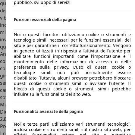
pubblico, sviluppo di servizi
quanto sostenuto dalla casa giapponese, una maggiore
distanza dal propulsore riducendo drasticamente le
vibrazioni percepite in cabina. Il cambio automatico,
Funzioni essenziali della pagina
inoltre, assicura nella versione “Commuter”, variante
minibus dotata di 12 posti, una fluidità alla guida davvero
Noi o questi fornitori utilizziamo cookie o strumenti e
invidiabile che rende quindi questo veicolo perfetto per
tecnologie simili necessari per le funzioni essenziali del
sito e per garantirne il corretto funzionamento. Vengono
questa destinazione d’uso.
in genere utilizzati in risposta all'attività dell'utente per
Anche sotto l’aspetto dell’utilizzo come veicolo
abilitare funzioni importanti come l'impostazione e il
commerciale la Toyota Hiace garantisce valide prestazioni:
mantenimento delle informazioni di accesso o delle
preferenze sulla privacy. L'uso di questi cookie o
con i suoi 420 Nm di coppia massima disponibili fra i 1.400
tecnologie simili non può normalmente essere
giri al minuto e i 2.600 giri al minuto assicura di avere
disabilitato. Tuttavia, alcuni browser potrebbero bloccare
sempre la corretta spinta anche in condizioni di pieno
questi cookie o strumenti simili o avvisare l'utente. Il
blocco di questi cookie o strumenti simili potrebbe
carico, quando un veicolo di queste dimensioni potrebbe
influire sulla funzionalità del sito web.
soffrire.
Motori Toyota Hiace
Diesel
Funzionalità avanzate della pagina
2.8 litri TDI da 174 CV
Noi e terze parti utilizziamo vari strumenti tecnologici,
Prezzi Toyota Hiace
inclusi cookie e strumenti simili sul nostro sito web, per
I prezzi della Toyota Hiace variano in funzione del paese
offrirti funzionalità estese del sito e garantire