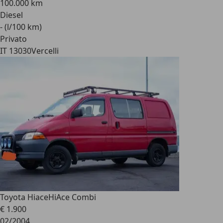
100.000 km
Diesel
- (l/100 km)
Privato
IT 13030
Vercelli
Toyota Hiace
HiAce Combi
€ 1.900
02/2004