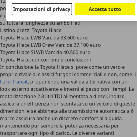
12 passeggeri trasportabili su quattro file di sedili
posteriori, a cui è anche assicurata un’adeguata
Impostazioni di privacy
Accetta tutto
illuminazione naturale grazie alle ampie finestre disposte
su tutta la lunghezza su ambo i lati.
Listino prezzi Toyota Hiace
Toyota Hiace LWB Van: da 33.600 euro
Toyota Hiace LWB Crew Van: da 37.100 euro
Toyota Hiace SLWB Van: da 40.500 euro
Toyota Hiace: concorrenti e conclusioni
In conclusione la Toyota Hiace si pone come un vero e
proprio rivale ai classici furgoni commerciali e non, come il
Ford Transit
, proponendo una valida alternativa con un
look esterno accattivante e interni al passo con i tempi. La
motorizzazione 2.8 litri TDI alimentata a diesel, inoltre,
assicura un’efficienza non scontata su un veicolo di queste
dimensioni e se abbinata alla trasmissione automatica a 6
marce assicura anche un discreto comfort alla guida,
mantenendo pur sempre la potenza necessaria per
trasportare ogni tipo di carico. Le diverse varianti