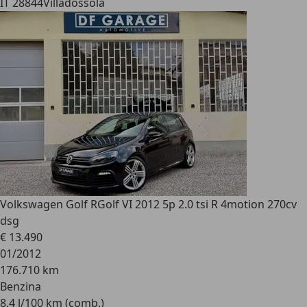
IT 28844
Villadossola
Volkswagen Golf R
Golf VI 2012 5p 2.0 tsi R 4motion 270cv
dsg
€ 13.490
01/2012
176.710 km
Benzina
8,4 l/100 km (comb.)