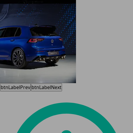
btnLabelPrev
btnLabelNext