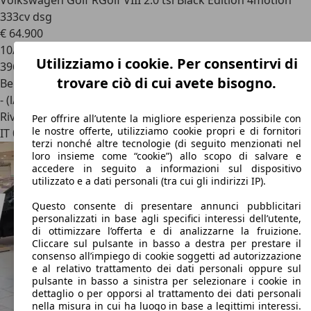
Volkswagen Golf R
Golf VIII 2.0 tsi Black Edition 4motion
333cv dsg
€ 64.900
10/2025
Utilizziamo i cookie. Per consentirvi di
396 km
trovare ciò di cui avete bisogno.
Benzina
- (l/100 km)
Rivenditore
Per offrire all’utente la migliore esperienza possibile con
le nostre offerte, utilizziamo cookie propri e di fornitori
IT 00055
Ladispoli - Roma - Rm
terzi nonché altre tecnologie (di seguito menzionati nel
loro insieme come “cookie”) allo scopo di salvare e
accedere in seguito a informazioni sul dispositivo
utilizzato e a dati personali (tra cui gli indirizzi IP).
Questo consente di presentare annunci pubblicitari
personalizzati in base agli specifici interessi dell’utente,
di ottimizzare l’offerta e di analizzarne la fruizione.
Cliccare sul pulsante in basso a destra per prestare il
consenso all’impiego di cookie soggetti ad autorizzazione
e al relativo trattamento dei dati personali oppure sul
pulsante in basso a sinistra per selezionare i cookie in
dettaglio o per opporsi al trattamento dei dati personali
nella misura in cui ha luogo in base a legittimi interessi.