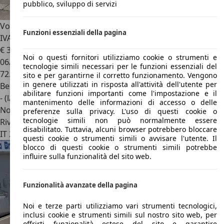
pubblico, sviluppo di servizi
Volkswagen Golf R
Golf VIII 2020 2.0 TSI R 4 Motion 320 CV
Funzioni essenziali della pagina
IVA ESPOS
€ 33.500
1
Noi o questi fornitori utilizziamo cookie o strumenti e
06/2021
tecnologie simili necessari per le funzioni essenziali del
72.800 km
sito e per garantirne il corretto funzionamento. Vengono
in genere utilizzati in risposta all'attività dell'utente per
Benzina
abilitare funzioni importanti come l'impostazione e il
- (l/100 km)
mantenimento delle informazioni di accesso o delle
Novità
preferenze sulla privacy. L'uso di questi cookie o
tecnologie simili non può normalmente essere
Rivenditore
disabilitato. Tuttavia, alcuni browser potrebbero bloccare
IT 26025
Pandino - Cremona - Cr
questi cookie o strumenti simili o avvisare l'utente. Il
blocco di questi cookie o strumenti simili potrebbe
influire sulla funzionalità del sito web.
Funzionalità avanzate della pagina
Noi e terze parti utilizziamo vari strumenti tecnologici,
inclusi cookie e strumenti simili sul nostro sito web, per
offrirti funzionalità estese del sito e garantire