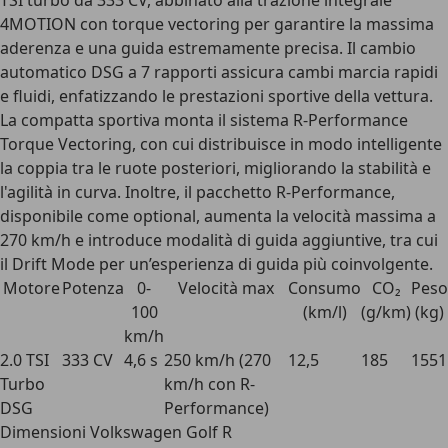
TSI turbo da 333 CV
, abbinato alla
trazione integrale
4MOTION
con torque vectoring per garantire la massima
aderenza e una guida estremamente precisa. Il
cambio
automatico DSG a 7 rapporti
assicura cambi marcia rapidi
e fluidi, enfatizzando le prestazioni sportive della vettura.
La compatta sportiva monta il sistema R-Performance
Torque Vectoring, con cui distribuisce in modo intelligente
la coppia tra le ruote posteriori, migliorando la stabilità e
l'agilità in curva. Inoltre, il pacchetto R-Performance,
disponibile come optional, aumenta la
velocità massima a
270 km/h
e introduce modalità di guida aggiuntive, tra cui
il Drift Mode per un’esperienza di guida più coinvolgente.
Motore
Potenza
0-
Velocità max
Consumo
CO₂
Peso
100
(km/l)
(g/km)
(kg)
km/h
2.0 TSI
333 CV
4,6 s
250 km/h (270
12,5
185
1551
Turbo
km/h con R-
DSG
Performance)
Dimensioni Volkswagen Golf R