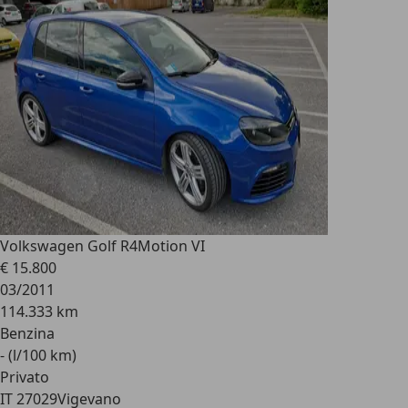
Volkswagen Golf R
4Motion VI
€ 15.800
03/2011
114.333 km
Benzina
- (l/100 km)
Privato
IT 27029
Vigevano