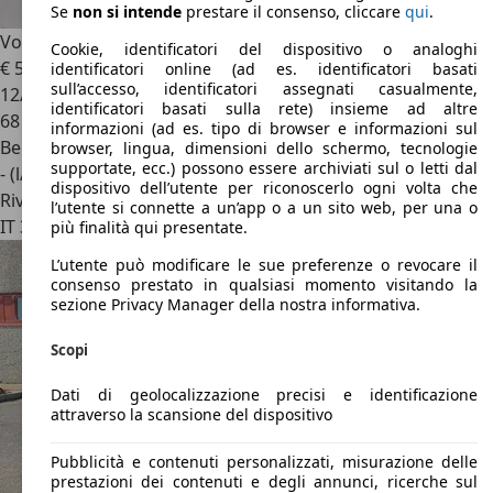
Se
non si intende
prestare il consenso, cliccare
qui
.
Volkswagen Golf R
2.0 tsi r 4motion 333cv dsg AKRAPOVIC
Cookie, identificatori del dispositivo o analoghi
€ 53.900
1
identificatori online (ad es. identificatori basati
sull’accesso, identificatori assegnati casualmente,
12/2024
identificatori basati sulla rete) insieme ad altre
68 km
informazioni (ad es. tipo di browser e informazioni sul
Benzina
browser, lingua, dimensioni dello schermo, tecnologie
supportate, ecc.) possono essere archiviati sul o letti dal
- (l/100 km)
dispositivo dell’utente per riconoscerlo ogni volta che
Rivenditore
l’utente si connette a un’app o a un sito web, per una o
IT 35127
Padova
più finalità qui presentate.
L’utente può modificare le sue preferenze o revocare il
consenso prestato in qualsiasi momento visitando la
sezione Privacy Manager della nostra informativa.
Scopi
Dati di geolocalizzazione precisi e identificazione
attraverso la scansione del dispositivo
Pubblicità e contenuti personalizzati, misurazione delle
prestazioni dei contenuti e degli annunci, ricerche sul