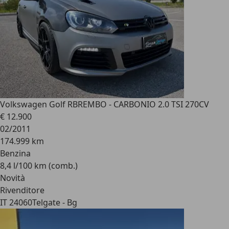
Volkswagen Golf R
BREMBO - CARBONIO 2.0 TSI 270CV
€ 12.900
02/2011
174.999 km
Benzina
8,4 l/100 km (comb.)
Novità
Rivenditore
IT 24060
Telgate - Bg