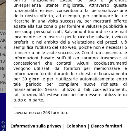
un'esperienza utente migliorata. Attraverso queste
funzionalità estese, consentiamo la personalizzazione
della nostra offerta, ad esempio, per continuare le tue
ricerche in una visita successiva, per mostrarti offerte
adatte alla tua zona o per fornire e valutare pubblicità e
messaggi personalizzati. Salviamo il tuo indirizzo e-mail
Volkswagen Golf R
2.0 TSI R DSG 4Motion Black Edition
localmente se lo inserisci per le ricerche salvate, i veicoli
AKRA TETTO DCC
preferiti o nell'ambito della valutazione dei prezzi. Ciò
€ 45.990
semplifica l'utilizzo del sito web, poiché non è necessario
reinserirlo nelle visite successive. Con il tuo consenso, le
09/2025
informazioni basate sull'utilizzo saranno trasmesse ai
12.000 km
concessionari che contatti. Alcuni cookie/strumenti
Benzina
vengono utilizzati dai fornitori per memorizzare le
informazioni fornite durante le richieste di finanziamento
- (l/100 km)
per 30 giorni e per riutilizzarle automaticamente entro
Rivenditore
tale periodo per compilare nuove richieste di
IT 17100
Savona
finanziamento. Senza l'utilizzo di tali cookie/strumenti,
tali funzionalità estese non possono essere utilizzate in
tutto o in parte.
Lavoriamo con 263 fornitori.
|
|
Informativa sulla privacy
Colophon
Elenco fornitori