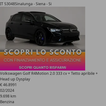
IT 53048
Sinalunga - Siena - Si
Volkswagen Golf R
4Motion 2.0 333 cv + Tetto apribile +
Head up Dysplay
€ 46.899
1
02/2024
9.698 km
Benzina