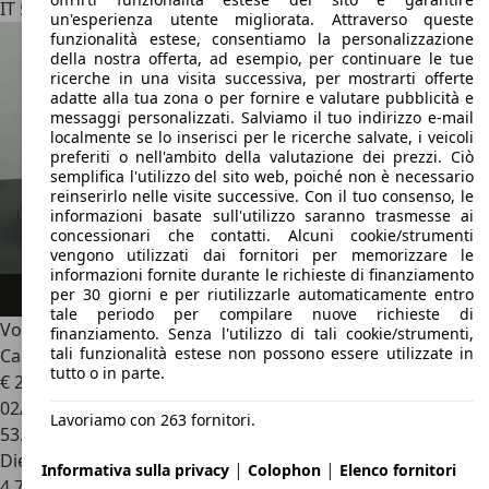
IT 50019
Sesto Fiorentino - Firenze - Fi
un'esperienza utente migliorata. Attraverso queste
funzionalità estese, consentiamo la personalizzazione
della nostra offerta, ad esempio, per continuare le tue
ricerche in una visita successiva, per mostrarti offerte
adatte alla tua zona o per fornire e valutare pubblicità e
messaggi personalizzati. Salviamo il tuo indirizzo e-mail
localmente se lo inserisci per le ricerche salvate, i veicoli
preferiti o nell'ambito della valutazione dei prezzi. Ciò
semplifica l'utilizzo del sito web, poiché non è necessario
reinserirlo nelle visite successive. Con il tuo consenso, le
informazioni basate sull'utilizzo saranno trasmesse ai
concessionari che contatti. Alcuni cookie/strumenti
vengono utilizzati dai fornitori per memorizzare le
informazioni fornite durante le richieste di finanziamento
per 30 giorni e per riutilizzarle automaticamente entro
tale periodo per compilare nuove richieste di
Volkswagen Golf GTD
2.0 TDI 184cv DSG / 19"Brescia / LED /
finanziamento. Senza l'utilizzo di tali cookie/strumenti,
tali funzionalità estese non possono essere utilizzate in
Camera / Discover Media / ACC
tutto o in parte.
€ 25.990
02/2019
Lavoriamo con 263 fornitori.
53.050 km
Diesel
|
|
Informativa sulla privacy
Colophon
Elenco fornitori
4,7 l/100 km (comb.)