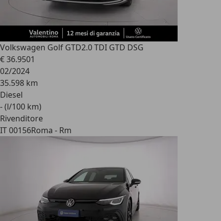
Volkswagen Golf GTD
2.0 TDI GTD DSG
€ 36.950
1
02/2024
35.598 km
Diesel
- (l/100 km)
Rivenditore
IT 00156
Roma - Rm