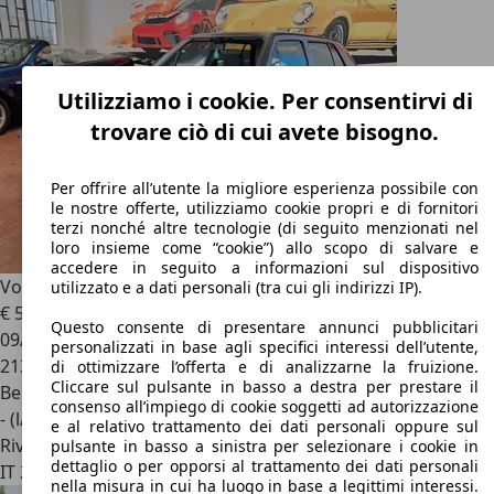
Utilizziamo i cookie. Per consentirvi di
trovare ciò di cui avete bisogno.
Per offrire all’utente la migliore esperienza possibile con
le nostre offerte, utilizziamo cookie propri e di fornitori
terzi nonché altre tecnologie (di seguito menzionati nel
loro insieme come “cookie”) allo scopo di salvare e
accedere in seguito a informazioni sul dispositivo
Volkswagen Golf GTD
2 Serie 1.6 GTD
utilizzato e a dati personali (tra cui gli indirizzi IP).
€ 5.900
Questo consente di presentare annunci pubblicitari
09/1986
personalizzati in base agli specifici interessi dell’utente,
213.205 km
di ottimizzare l’offerta e di analizzarne la fruizione.
Cliccare sul pulsante in basso a destra per prestare il
Benzina
consenso all’impiego di cookie soggetti ad autorizzazione
- (l/100 km)
e al relativo trattamento dei dati personali oppure sul
Rivenditore
pulsante in basso a sinistra per selezionare i cookie in
dettaglio o per opporsi al trattamento dei dati personali
IT 20017
Rho - Milano - Mi
nella misura in cui ha luogo in base a legittimi interessi.