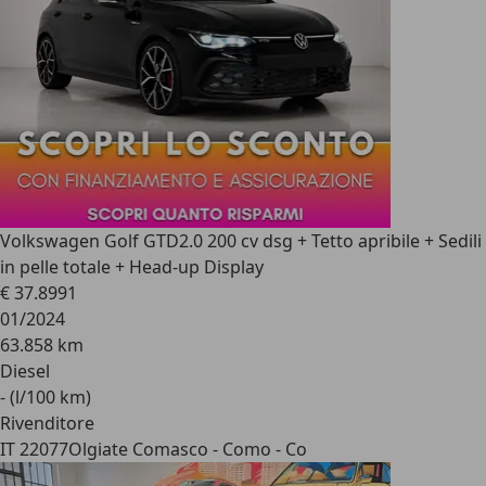
Volkswagen Golf GTD
2.0 200 cv dsg + Tetto apribile + Sedili
in pelle totale + Head-up Display
€ 37.899
1
01/2024
63.858 km
Diesel
- (l/100 km)
Rivenditore
IT 22077
Olgiate Comasco - Como - Co