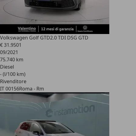
Volkswagen Golf GTD
2.0 TDI DSG GTD
€ 31.950
1
09/2021
75.740 km
Diesel
- (l/100 km)
Rivenditore
IT 00156
Roma - Rm