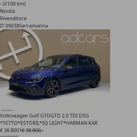
- (l/100 km)
Novità
Rivenditore
IT 09038
Serramanna
Volkswagen Golf GTD
GTD 2.0 TDI DSG
*TETTO*ESTORIL*IQ LIGHT*HARMAN KAR
€ 36.800
1
€ 38.800,-