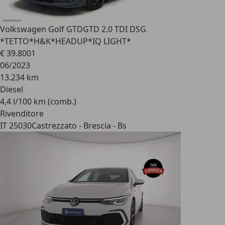
Volkswagen Golf GTD
GTD 2.0 TDI DSG
*TETTO*H&K*HEADUP*IQ LIGHT*
€ 39.800
1
06/2023
13.234 km
Diesel
4,4 l/100 km (comb.)
Rivenditore
IT 25030
Castrezzato - Brescia - Bs