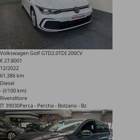
Volkswagen Golf GTD
2.0TDI 200CV
€ 27.800
1
12/2022
61.386 km
Diesel
- (l/100 km)
Rivenditore
IT 39030
Perca - Percha - Bolzano - Bz