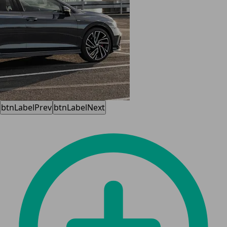
btnLabelPrev
btnLabelNext