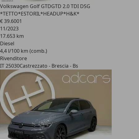
Volkswagen Golf GTD
GTD 2.0 TDI DSG
*TETTO*ESTORIL*HEADUP*H&K*
€ 39.600
1
11/2023
17.653 km
Diesel
4,4 l/100 km (comb.)
Rivenditore
IT 25030
Castrezzato - Brescia - Bs