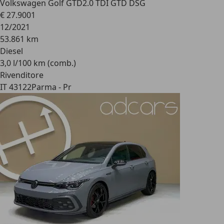
Volkswagen Golf GTD
2.0 TDI GTD DSG
€ 27.900
1
12/2021
53.861 km
Diesel
3,0 l/100 km (comb.)
Rivenditore
IT 43122
Parma - Pr