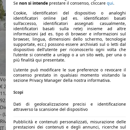
Se
non si intende
prestare il consenso, cliccare
qui
.
Cookie, identificatori del dispositivo o analoghi
identificatori online (ad es. identificatori basati
sull’accesso, identificatori assegnati casualmente,
identificatori basati sulla rete) insieme ad altre
informazioni (ad es. tipo di browser e informazioni sul
browser, lingua, dimensioni dello schermo, tecnologie
supportate, ecc.) possono essere archiviati sul o letti dal
dispositivo dell’utente per riconoscerlo ogni volta che
l’utente si connette a un’app o a un sito web, per una o
più finalità qui presentate.
L’utente può modificare le sue preferenze o revocare il
consenso prestato in qualsiasi momento visitando la
Volkswagen Golf GTD
Volkswagen Golf GTD GOLF 2.0 TDI
sezione Privacy Manager della nostra informativa.
€ 22.000
1
Scopi
11/2021
92.000 km
Dati di geolocalizzazione precisi e identificazione
Diesel
attraverso la scansione del dispositivo
- (l/100 km)
Rivenditore
Pubblicità e contenuti personalizzati, misurazione delle
prestazioni dei contenuti e degli annunci, ricerche sul
IT 88100
Catanzaro - Cz