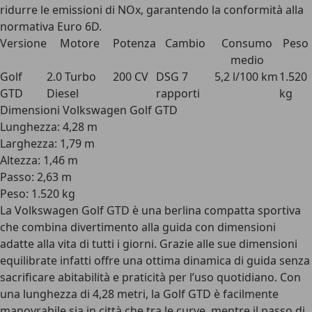
ridurre le emissioni di NOx, garantendo la
conformità alla
normativa Euro 6D
.
Versione
Motore
Potenza
Cambio
Consumo
Peso
medio
Golf
2.0 Turbo
200 CV
DSG 7
5,2 l/100 km
1.520
GTD
Diesel
rapporti
kg
Dimensioni Volkswagen Golf GTD
Lunghezza: 4,28 m
Larghezza: 1,79 m
Altezza: 1,46 m
Passo: 2,63 m
Peso: 1.520 kg
La Volkswagen Golf GTD è una
berlina compatta sportiva
che combina divertimento alla guida con dimensioni
adatte alla vita di tutti i giorni. Grazie alle sue dimensioni
equilibrate infatti offre una ottima dinamica di guida senza
sacrificare abitabilità e praticità per l’uso quotidiano. Con
una
lunghezza di 4,28 metri
, la Golf GTD è facilmente
manovrabile sia in città che tra le curve, mentre il
passo di