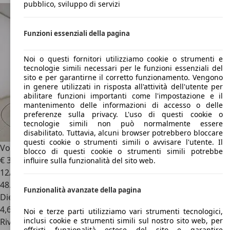
pubblico, sviluppo di servizi
Funzioni essenziali della pagina
Noi o questi fornitori utilizziamo cookie o strumenti e
tecnologie simili necessari per le funzioni essenziali del
sito e per garantirne il corretto funzionamento. Vengono
in genere utilizzati in risposta all'attività dell'utente per
abilitare funzioni importanti come l'impostazione e il
mantenimento delle informazioni di accesso o delle
preferenze sulla privacy. L'uso di questi cookie o
tecnologie simili non può normalmente essere
disabilitato. Tuttavia, alcuni browser potrebbero bloccare
questi cookie o strumenti simili o avvisare l'utente. Il
Volkswagen Golf GTD
5p 2.0 tdi gtd dsg
blocco di questi cookie o strumenti simili potrebbe
€ 30.500
1
influire sulla funzionalità del sito web.
12/2022
48.780 km
Funzionalità avanzate della pagina
Diesel
4,6 l/100 km (comb.)
Noi e terze parti utilizziamo vari strumenti tecnologici,
inclusi cookie e strumenti simili sul nostro sito web, per
Rivenditore
offrirti funzionalità estese del sito e garantire