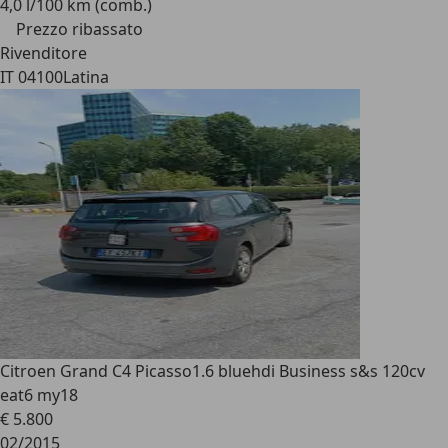
4,0 l/100 km (comb.)
Prezzo ribassato
Rivenditore
IT 04100
Latina
Citroen Grand C4 Picasso
1.6 bluehdi Business s&s 120cv
eat6 my18
€ 5.800
02/2015