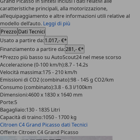
Grand Picasso in sintesi inclusi i dati relativi alle
caratteristiche principali, alla motorizzazione,
all’equipaggiamento e altre informazioni utili relative al
modello dell’auto.
Leggi di più
Prezzo
Dati Tecnici
Usato a partire da
:
1.017,- €*
Finanziamento a partire da
:
281,- €*
*Prezzo più basso su AutoScout24 nel mese scorso
Accelerazione (0-100 km/h)
:
8.7 - 14.2s
Velocità massima
:
175 - 210 km/h
Emissioni di CO2 (combinato)
:
98 - 145 g CO2/km
Consumo (combinato)
:
3.8 - 6.3 l/100km
Dimensioni
:
4600 x 1830 x 1640 mm
Porte
:
5
Bagagliaio
:
130 - 1835 Litri
Capacità di traino
:
1050 - 1700 kg
Citroen C4 Grand Picasso
dati Tecnici
Offerte Citroen C4 Grand Picasso