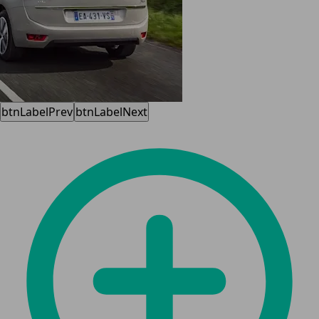
btnLabelPrev
btnLabelNext