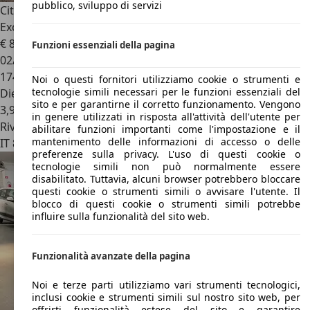
pubblico, sviluppo di servizi
Citroen Grand C4 Picasso
C4 Grand Picasso 1.6 bluehdi
Exclusive s
€ 8.499
Funzioni essenziali della pagina
02/2016
174.000 km
Noi o questi fornitori utilizziamo cookie o strumenti e
tecnologie simili necessari per le funzioni essenziali del
Diesel
sito e per garantirne il corretto funzionamento. Vengono
3,9 l/100 km (comb.)
in genere utilizzati in risposta all'attività dell'utente per
Rivenditore
abilitare funzioni importanti come l'impostazione e il
mantenimento delle informazioni di accesso o delle
IT 80044
Ottaviano - Napoli - Na
preferenze sulla privacy. L'uso di questi cookie o
tecnologie simili non può normalmente essere
disabilitato. Tuttavia, alcuni browser potrebbero bloccare
questi cookie o strumenti simili o avvisare l'utente. Il
blocco di questi cookie o strumenti simili potrebbe
influire sulla funzionalità del sito web.
Funzionalità avanzate della pagina
Noi e terze parti utilizziamo vari strumenti tecnologici,
inclusi cookie e strumenti simili sul nostro sito web, per
offrirti funzionalità estese del sito e garantire