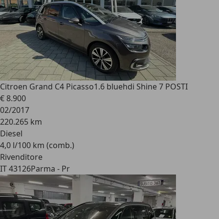
Citroen Grand C4 Picasso
1.6 bluehdi Shine 7 POSTI
€ 8.900
02/2017
220.265 km
Diesel
4,0 l/100 km (comb.)
Rivenditore
IT 43126
Parma - Pr