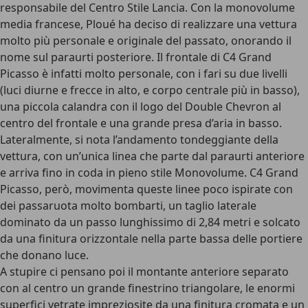
responsabile del Centro Stile Lancia. Con la monovolume
media francese, Ploué ha deciso di realizzare una vettura
molto più personale e originale del passato, onorando il
nome sul paraurti posteriore. Il frontale di C4 Grand
Picasso è infatti molto personale, con i fari su due livelli
(luci diurne e frecce in alto, e corpo centrale più in basso),
una piccola calandra con il logo del Double Chevron al
centro del frontale e una grande presa d’aria in basso.
Lateralmente, si nota l’andamento tondeggiante della
vettura, con un’unica linea che parte dal paraurti anteriore
e arriva fino in coda in pieno stile Monovolume. C4 Grand
Picasso, però, movimenta queste linee poco ispirate con
dei passaruota molto bombarti, un taglio laterale
dominato da un passo lunghissimo di 2,84 metri e solcato
da una finitura orizzontale nella parte bassa delle portiere
che donano luce.
A stupire ci pensano poi il montante anteriore separato
con al centro un grande finestrino triangolare, le enormi
superfici vetrate impreziosite da una finitura cromata e un