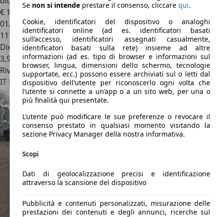
bluehdi Shine s
Se
non si intende
prestare il consenso, cliccare
qui
.
€ 12.300
Cookie, identificatori del dispositivo o analoghi
01/2018
identificatori online (ad es. identificatori basati
117.343 km
sull’accesso, identificatori assegnati casualmente,
Diesel
identificatori basati sulla rete) insieme ad altre
informazioni (ad es. tipo di browser e informazioni sul
3,9 l/100 km (comb.)
browser, lingua, dimensioni dello schermo, tecnologie
Rivenditore
supportate, ecc.) possono essere archiviati sul o letti dal
IT 51016
Montecatini Terme
dispositivo dell’utente per riconoscerlo ogni volta che
l’utente si connette a un’app o a un sito web, per una o
più finalità qui presentate.
L’utente può modificare le sue preferenze o revocare il
consenso prestato in qualsiasi momento visitando la
sezione Privacy Manager della nostra informativa.
Scopi
Dati di geolocalizzazione precisi e identificazione
attraverso la scansione del dispositivo
Pubblicità e contenuti personalizzati, misurazione delle
prestazioni dei contenuti e degli annunci, ricerche sul