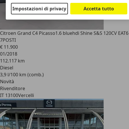
Impostazioni di privacy
Accetta tutto
Citroen Grand C4 Picasso
1.6 bluehdi Shine S&S 120CV EAT6
7POSTI
€ 11.900
01/2018
112.117 km
Diesel
3,9 l/100 km (comb.)
Novità
Rivenditore
IT 13100
Vercelli