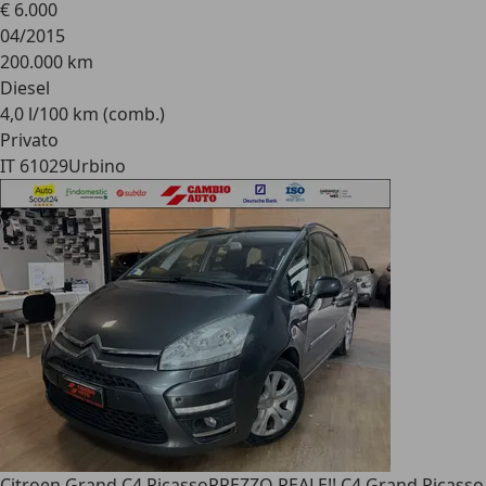
€ 6.000
04/2015
200.000 km
Diesel
4,0 l/100 km (comb.)
Privato
IT 61029
Urbino
Citroen Grand C4 Picasso
PREZZO REALE!! C4 Grand Picasso