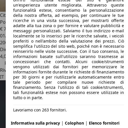
un'esperienza utente migliorata. Attraverso queste
funzionalità estese, consentiamo la personalizzazione
Citroen Grand C4 Picasso
1.6 Hdi, unico proprietario, 7
della nostra offerta, ad esempio, per continuare le tue
ricerche in una visita successiva, per mostrarti offerte
Posti, EURO 6
adatte alla tua zona o per fornire e valutare pubblicità e
€ 7.700
€ 8.500,-
messaggi personalizzati. Salviamo il tuo indirizzo e-mail
01/2016
localmente se lo inserisci per le ricerche salvate, i veicoli
preferiti o nell'ambito della valutazione dei prezzi. Ciò
200.000 km
semplifica l'utilizzo del sito web, poiché non è necessario
Diesel
reinserirlo nelle visite successive. Con il tuo consenso, le
4,0 l/100 km (comb.)
informazioni basate sull'utilizzo saranno trasmesse ai
concessionari che contatti. Alcuni cookie/strumenti
Prezzo ribassato
vengono utilizzati dai fornitori per memorizzare le
Rivenditore
informazioni fornite durante le richieste di finanziamento
IT 16141
Genova - Ge
per 30 giorni e per riutilizzarle automaticamente entro
tale periodo per compilare nuove richieste di
finanziamento. Senza l'utilizzo di tali cookie/strumenti,
tali funzionalità estese non possono essere utilizzate in
tutto o in parte.
Lavoriamo con 263 fornitori.
|
|
Informativa sulla privacy
Colophon
Elenco fornitori