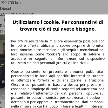
199.700 km
Diesel
3,9 l/100 km (comb.)
Prezzo ribassato
Utilizziamo i cookie. Per consentirvi di
Rivenditore
trovare ciò di cui avete bisogno.
IT 00040
Ardea - Rm
Per offrire all’utente la migliore esperienza possibile con
le nostre offerte, utilizziamo cookie propri e di fornitori
terzi nonché altre tecnologie (di seguito menzionati nel
loro insieme come “cookie”) allo scopo di salvare e
accedere in seguito a informazioni sul dispositivo
utilizzato e a dati personali (tra cui gli indirizzi IP).
Questo consente di presentare annunci pubblicitari
personalizzati in base agli specifici interessi dell’utente,
di ottimizzare l’offerta e di analizzarne la fruizione.
Cliccare sul pulsante in basso a destra per prestare il
consenso all’impiego di cookie soggetti ad autorizzazione
e al relativo trattamento dei dati personali oppure sul
pulsante in basso a sinistra per selezionare i cookie in
dettaglio o per opporsi al trattamento dei dati personali
Citroen Grand C4 Picasso
C4 Grand Picasso II 2017 1.6
nella misura in cui ha luogo in base a legittimi interessi.