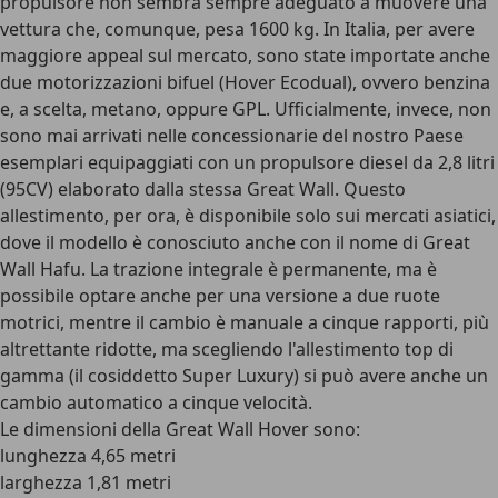
propulsore non sembra sempre adeguato a muovere una
vettura che, comunque, pesa 1600 kg. In Italia, per avere
maggiore appeal sul mercato, sono state importate anche
due motorizzazioni bifuel (Hover Ecodual), ovvero benzina
e, a scelta, metano, oppure GPL. Ufficialmente, invece, non
sono mai arrivati nelle concessionarie del nostro Paese
esemplari equipaggiati con un propulsore diesel da 2,8 litri
(95CV) elaborato dalla stessa Great Wall. Questo
allestimento, per ora, è disponibile solo sui mercati asiatici,
dove il modello è conosciuto anche con il nome di Great
Wall Hafu. La trazione integrale è permanente, ma è
possibile optare anche per una versione a due ruote
motrici, mentre il cambio è manuale a cinque rapporti, più
altrettante ridotte, ma scegliendo l'allestimento top di
gamma (il cosiddetto Super Luxury) si può avere anche un
cambio automatico a cinque velocità.
Le dimensioni della Great Wall Hover sono:
lunghezza 4,65 metri
larghezza 1,81 metri