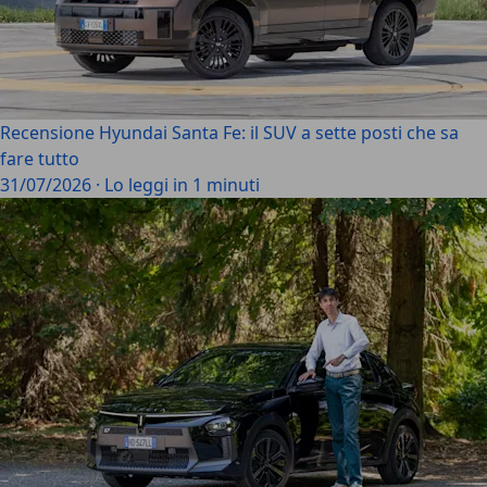
Recensione Hyundai Santa Fe: il SUV a sette posti che sa
fare tutto
31/07/2026
·
Lo leggi in 1 minuti