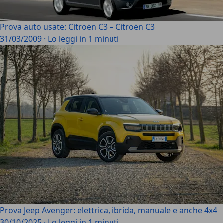
Prova auto usate: Citroën C3 – Citroën C3
31/03/2009
·
Lo leggi in 1 minuti
Prova Jeep Avenger: elettrica, ibrida, manuale e anche 4x4
30/10/2025
·
Lo leggi in 1 minuti