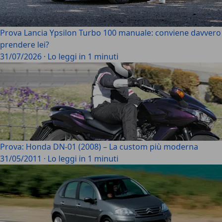
Prova Lancia Ypsilon Turbo 100 manuale: conviene davvero
prendere lei?
31/07/2026
·
Lo leggi in 1 minuti
Prova: Honda DN-01 (2008) – La custom più moderna
31/05/2011
·
Lo leggi in 1 minuti