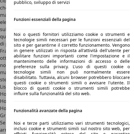
ciò, si ottiene nel pacchetto anche dei rivestimenti in pelle
pubblico, sviluppo di servizi
che, seppur non di ottima qualità, donano un tocco di
maggiore eleganza al veicolo, il sedile di guida regolabile
Funzioni essenziali della pagina
elettronicamente anche in altezza e i comandi della radio
sul volante in pelle. Altri gadget disponibili da inserire su
Noi o questi fornitori utilizziamo cookie o strumenti e
questo veicolo sono, ad esempio, la telecamera e i sensori
tecnologie simili necessari per le funzioni essenziali del
di parcheggio posteriori.
sito e per garantirne il corretto funzionamento. Vengono
Fra le auto usate si possono trovare esemplari ancora in
in genere utilizzati in risposta all'attività dell'utente per
abilitare funzioni importanti come l'impostazione e il
ottimo stato a costi realmente competitivi. Ovviamente
mantenimento delle informazioni di accesso o delle
non si dovrà mai pretendere eccelse prestazioni su strada,
preferenze sulla privacy. L'uso di questi cookie o
ma la trazione integrale regala qualche soddisfazione sullo
tecnologie simili non può normalmente essere
disabilitato. Tuttavia, alcuni browser potrebbero bloccare
sterrato.
questi cookie o strumenti simili o avvisare l'utente. Il
Listino prezzi Great Wall Hover
blocco di questi cookie o strumenti simili potrebbe
Hover 5 2.4 4x2 Luxury da 18.134 euro
influire sulla funzionalità del sito web.
Hover 5 2.4 4x4 Super Luxury da 21.159 euro
Hover 5 2.4 4x4 Super Luxury Sport da 23.176 euro
Funzionalità avanzate della pagina
Great Wall Hover: concorrenti e conclusioni
Se all’inizio della sua produzione la Great Wall Hover 5 era
Noi e terze parti utilizziamo vari strumenti tecnologici,
inclusi cookie e strumenti simili sul nostro sito web, per
arrivata in Italia e in generale in Europa presentata come
offrirti funzionalità estese del sito e garantire