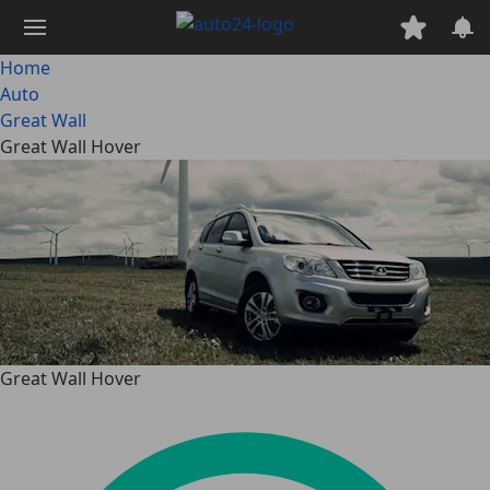
Passa
al
contenuto
Home
principale
Auto
Great Wall
Great Wall Hover
Great Wall Hover