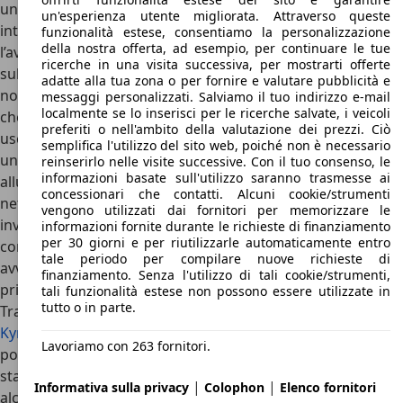
un autocarro, con la seconda generazione voleva
un'esperienza utente migliorata. Attraverso queste
intraprendere una sorta di arrampicata sociale che
funzionalità estese, consentiamo la personalizzazione
della nostra offerta, ad esempio, per continuare le tue
l’avrebbe portata a diventare un’autovettura competitiva
ricerche in una visita successiva, per mostrarti offerte
sul mercato dei SUV. Una delle prime cose che si possono
adatte alla tua zona o per fornire e valutare pubblicità e
notare osservando il modello è il frontale del tutto inedito
messaggi personalizzati. Salviamo il tuo indirizzo e-mail
localmente se lo inserisci per le ricerche salvate, i veicoli
che, grazie ad un disegno filante, le ha anche permesso di
preferiti o nell'ambito della valutazione dei prezzi. Ciò
uscire a testa alta dai test che simulano l’investimento di
semplifica l'utilizzo del sito web, poiché non è necessario
un pedone. Alcuni dei tratti più distintivi sono i fari
reinserirlo nelle visite successive. Con il tuo consenso, le
informazioni basate sull'utilizzo saranno trasmesse ai
allungati e i parafanghi spallati che, in maniera molto
concessionari che contatti. Alcuni cookie/strumenti
netta, si stagliano dal cofano. Le luci in coda mantengono
vengono utilizzati dai fornitori per memorizzare le
invece la sagoma del passato ma vengono riorganizzate
informazioni fornite durante le richieste di finanziamento
per 30 giorni e per riutilizzarle automaticamente entro
completamente in un aspetto più moderno. Le principali
tale periodo per compilare nuove richieste di
avversarie di questo veicolo sul mercato sono
finanziamento. Senza l'utilizzo di tali cookie/strumenti,
principalmente altre auto asiatiche.
tali funzionalità estese non possono essere utilizzate in
tutto o in parte.
Tra questi spiccano la
Nissan Pathfinder
, la
SsangYong
Kyron
e la
Suzuki Grand Vitara
. La Great Wall Hover si
Lavoriamo con 263 fornitori.
potrebbe a tutti gli effetti definire un fuoristrada di vecchio
stampo. La scocca è portante e, di conseguenza, non c’è
|
|
Informativa sulla privacy
Colophon
Elenco fornitori
alcun vetusto telaio a longheroni e traverse. Le