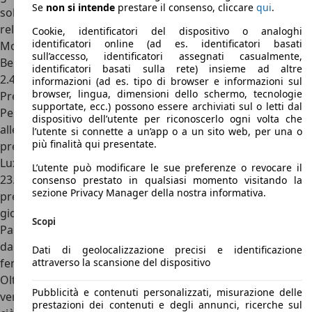
Se
non si intende
prestare il consenso, cliccare
qui
.
solido, il Great Wall Hover ha un enorme vantaggio: costa
relativamente poco.
Cookie, identificatori del dispositivo o analoghi
identificatori online (ad es. identificatori basati
Motori Great Wall Hover
sull’accesso, identificatori assegnati casualmente,
Benzina/GPL
identificatori basati sulla rete) insieme ad altre
2.4 litri da 126 CV
informazioni (ad es. tipo di browser e informazioni sul
browser, lingua, dimensioni dello schermo, tecnologie
Prezzi Great Wall Hover
supportate, ecc.) possono essere archiviati sul o letti dal
Per quanto riguarda il prezzo erano disponibili tre diversi
dispositivo dell’utente per riconoscerlo ogni volta che
allestimenti. Il primo, quello di base, veniva venduto ad un
l’utente si connette a un’app o a un sito web, per una o
più finalità qui presentate.
prezzo di 18.134€, il secondo e il terzo, nelle versioni Super
Luxury e Super Luxury Sport, rispettivamente a 21.159 e
L’utente può modificare le sue preferenze o revocare il
23.176€. Nonostante le tre versioni, già quella di base
consenso prestato in qualsiasi momento visitando la
sezione Privacy Manager della nostra informativa.
presenta tutto ciò che serve nella guida e nella vita di tutti i
giorni, anche se il livello di comfort non è molto elevato.
Scopi
Parte della sua dotazione sono, ad esempio, i cerchi in lega
da 17’’, il climatizzatore automatico, lo stereo, i
Dati di geolocalizzazione precisi e identificazione
attraverso la scansione del dispositivo
fendinebbia, il sensore di pioggia e quello crepuscolare.
Oltre tutti questi gadget, è possibile avere nella seconda
Pubblicità e contenuti personalizzati, misurazione delle
versione, quella Super Luxury, la trazione integrale. Oltre a
prestazioni dei contenuti e degli annunci, ricerche sul