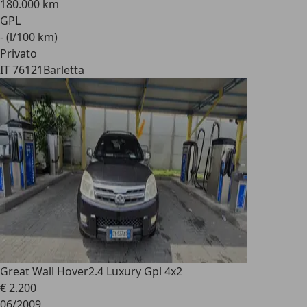
180.000 km
GPL
- (l/100 km)
Privato
IT 76121
Barletta
Great Wall Hover
2.4 Luxury Gpl 4x2
€ 2.200
06/2009