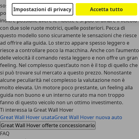
sospensioni anteriori sono indipendenti mentre quelle
Impostazioni di privacy
Accetta tutto
posteriori hanno puntato ad un classico assale rigido. È
inoltre possibile avere le ridotte e si può ordinare il veicolo
con due sole ruote motrici, quelle posteriori. Pecca di
questo modello sono sicuramente le sensazioni che riesce
ad offrire alla guida. Lo sterzo appare spesso leggero e
riesce a controllare poco la macchina. Anche con l’aumento
delle velocità il comando resta leggero e non offre un gran
feeling. Nel complesso quest’auto non è il top di quello che
si può trovare sul mercato a questo prezzo. Nonostante
alcune peculiarità nel complesso la valutazione non è
molto elevata. Un motore poco prestante, un feeling alla
guida non buono e un interno curato ma non troppo
fanno di questo veicolo non un ottimo investimento.
Ti interessa la Great Wall Hover
Great Wall Hover usata
Great Wall Hover nuova auto
Great Wall Hover offerte concessionario
FAQ