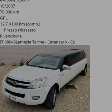
€ 4.900
€ 5.500,-
10/2007
78.000 km
GPL
12,7 l/100 km (comb.)
Prezzo ribassato
Rivenditore
IT 88046
Lamezia Terme - Catanzaro - Cz