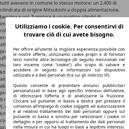
tutti avevano in comune lo stesso motore: un 2.400 di
cilindrata di origine Mitsubishi a doppia alimentazione,
benzina e gpl. Il motore è un quattro cilindri di
impostazione classica che fa della regolarità e della
Utilizziamo i cookie. Per consentirvi di
robustezza le sue migliori qualità. La potenza massima,
trovare ciò di cui avete bisogno.
erogabile a 5.250 giri, è di soli 126 CV e la coppia massima,
ottenibile a 2.500 giri, è di 200 Nm. Per quanto riguarda le
Per offrire all’utente la migliore esperienza possibile con
prestazioni è presente solo un dato che è stato
le nostre offerte, utilizziamo cookie propri e di fornitori
ufficialmente rilasciato dalla casa madre: la velocità
terzi nonché altre tecnologie (di seguito menzionati nel
massima che, in maniera deludente, raggiunge solo i 160
loro insieme come “cookie”) allo scopo di salvare e
accedere in seguito a informazioni sul dispositivo
km/h. Nonostante ciò, tutte le prove dei privati hanno
utilizzato e a dati personali (tra cui gli indirizzi IP).
anche dimostrato che la ripresa di questo veicolo è
abbastanza scarsa e, nel complesso, lo sono anche le
Questo consente di presentare annunci pubblicitari
personalizzati in base agli specifici interessi dell’utente,
prestazioni.
di ottimizzare l’offerta e di analizzarne la fruizione.
Il motore del Great Wall Hover rispetta le normative Euro
Cliccare sul pulsante in basso a destra per prestare il
5, ma ha prestazioni alquanto mediocri come già detto 160
consenso all’impiego di cookie soggetti ad autorizzazione
e al relativo trattamento dei dati personali oppure sul
km/h la velocità massima, mentre i consumi sono di 7,6 km
pulsante in basso a sinistra per selezionare i cookie in
con un litro nel ciclo misto. Le emissioni di CO2 sono di 314
dettaglio o per opporsi al trattamento dei dati personali
grammi per ogni km di strada percorso. Pachidermico, ma
nella misura in cui ha luogo in base a legittimi interessi.