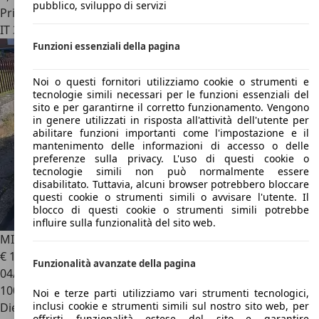
pubblico, sviluppo di servizi
Privato
IT 31053
Pieve Di Soligo
Funzioni essenziali della pagina
Noi o questi fornitori utilizziamo cookie o strumenti e
tecnologie simili necessari per le funzioni essenziali del
sito e per garantirne il corretto funzionamento. Vengono
in genere utilizzati in risposta all'attività dell'utente per
abilitare funzioni importanti come l'impostazione e il
mantenimento delle informazioni di accesso o delle
preferenze sulla privacy. L'uso di questi cookie o
tecnologie simili non può normalmente essere
disabilitato. Tuttavia, alcuni browser potrebbero bloccare
questi cookie o strumenti simili o avvisare l'utente. Il
blocco di questi cookie o strumenti simili potrebbe
influire sulla funzionalità del sito web.
MINI Cooper SD
Mini IV F55 2018 5p 5p 2.0 Hype auto
€ 15.500
Funzionalità avanzate della pagina
04/2018
100.000 km
Noi e terze parti utilizziamo vari strumenti tecnologici,
inclusi cookie e strumenti simili sul nostro sito web, per
Diesel
offrirti funzionalità estese del sito e garantire