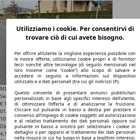
Utilizziamo i cookie. Per consentirvi di
trovare ciò di cui avete bisogno.
Per offrire all’utente la migliore esperienza possibile con
le nostre offerte, utilizziamo cookie propri e di fornitori
terzi nonché altre tecnologie (di seguito menzionati nel
loro insieme come “cookie”) allo scopo di salvare e
accedere in seguito a informazioni sul dispositivo
utilizzato e a dati personali (tra cui gli indirizzi IP).
MINI Cooper SD
OK PERMUTA 2.0 D JOHN COOPER WORKS
Questo consente di presentare annunci pubblicitari
Sedili Recaro
personalizzati in base agli specifici interessi dell’utente,
€ 11.900
di ottimizzare l’offerta e di analizzarne la fruizione.
Cliccare sul pulsante in basso a destra per prestare il
01/2017
consenso all’impiego di cookie soggetti ad autorizzazione
109.000 km
e al relativo trattamento dei dati personali oppure sul
Diesel
pulsante in basso a sinistra per selezionare i cookie in
dettaglio o per opporsi al trattamento dei dati personali
4,1 l/100 km (comb.)
nella misura in cui ha luogo in base a legittimi interessi.