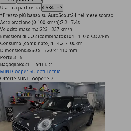
Usato a partire da
:
4.634,- €*
*Prezzo più basso su AutoScout24 nel mese scorso
Accelerazione (0-100 km/h)
:
7.2 - 7.4s
Velocità massima
:
223 - 227 km/h
Emissioni di CO2 (combinato)
:
104 - 110 g CO2/km
Consumo (combinato)
:
4 - 4.2 l/100km
Dimensioni
:
3850 x 1720 x 1410 mm
Porte
:
3 - 5
Bagagliaio
:
211 - 941 Litri
MINI Cooper SD
dati Tecnici
Offerte MINI Cooper SD