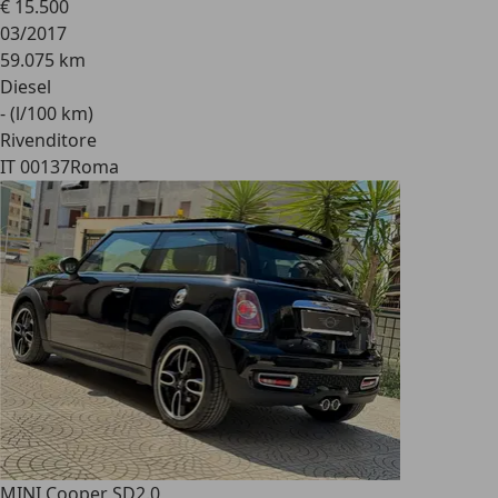
€ 15.500
03/2017
59.075 km
Diesel
- (l/100 km)
Rivenditore
IT 00137
Roma
MINI Cooper SD
2.0