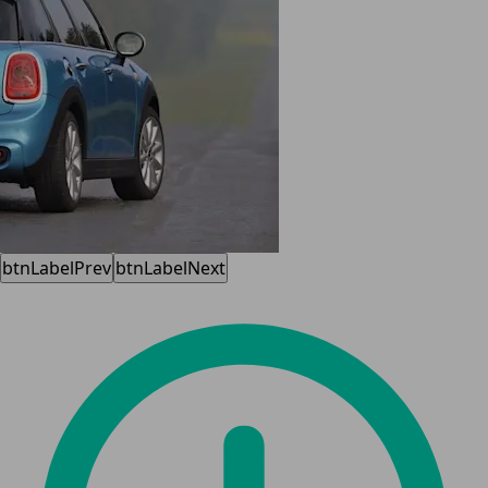
btnLabelPrev
btnLabelNext