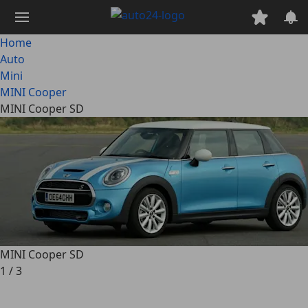
Passa
al
contenuto
Home
principale
Auto
Mini
MINI Cooper
MINI Cooper SD
MINI Cooper SD
1
/
3