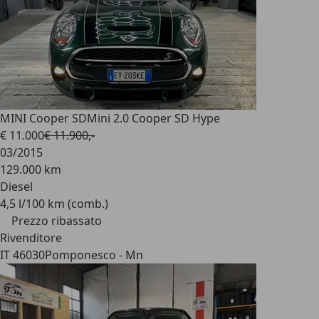
MINI Cooper SD
Mini 2.0 Cooper SD Hype
€ 11.000
€ 11.900,-
03/2015
129.000 km
Diesel
4,5 l/100 km (comb.)
Prezzo ribassato
Rivenditore
IT 46030
Pomponesco - Mn