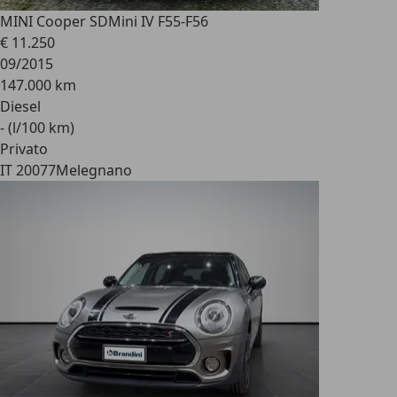
MINI Cooper SD
Mini IV F55-F56
€ 11.250
09/2015
147.000 km
Diesel
- (l/100 km)
Privato
IT 20077
Melegnano