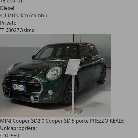
75.000 km
Diesel
4,1 l/100 km (comb.)
Privato
IT 60027
Osimo
MINI Cooper SD
2.0 Cooper SD 5 porte PREZZO REALE
Unicaproprietar
€ 10.950