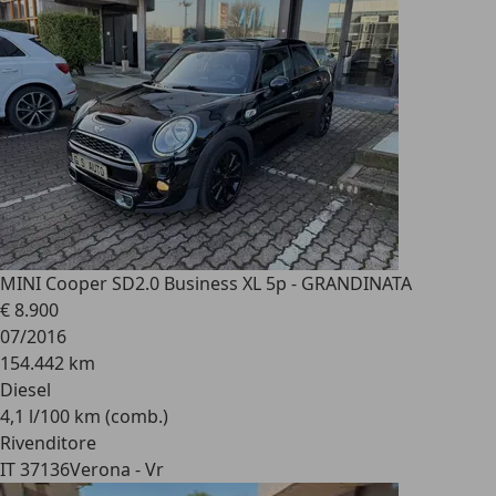
MINI Cooper SD
2.0 Business XL 5p - GRANDINATA
€ 8.900
07/2016
154.442 km
Diesel
4,1 l/100 km (comb.)
Rivenditore
IT 37136
Verona - Vr