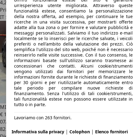
4,2 l/100 km (comb.)
un'esperienza utente migliorata. Attraverso queste
Privato
funzionalità estese, consentiamo la personalizzazione
della nostra offerta, ad esempio, per continuare le tue
IT 50031
Barberino Di Mugello
ricerche in una visita successiva, per mostrarti offerte
adatte alla tua zona o per fornire e valutare pubblicità e
messaggi personalizzati. Salviamo il tuo indirizzo e-mail
localmente se lo inserisci per le ricerche salvate, i veicoli
preferiti o nell'ambito della valutazione dei prezzi. Ciò
semplifica l'utilizzo del sito web, poiché non è necessario
reinserirlo nelle visite successive. Con il tuo consenso, le
informazioni basate sull'utilizzo saranno trasmesse ai
concessionari che contatti. Alcuni cookie/strumenti
vengono utilizzati dai fornitori per memorizzare le
informazioni fornite durante le richieste di finanziamento
per 30 giorni e per riutilizzarle automaticamente entro
tale periodo per compilare nuove richieste di
finanziamento. Senza l'utilizzo di tali cookie/strumenti,
tali funzionalità estese non possono essere utilizzate in
tutto o in parte.
MINI Cooper SD
3p 2.0 Business auto
€ 17.000
Lavoriamo con 263 fornitori.
07/2018
82.288 km
|
|
Informativa sulla privacy
Colophon
Elenco fornitori
Diesel