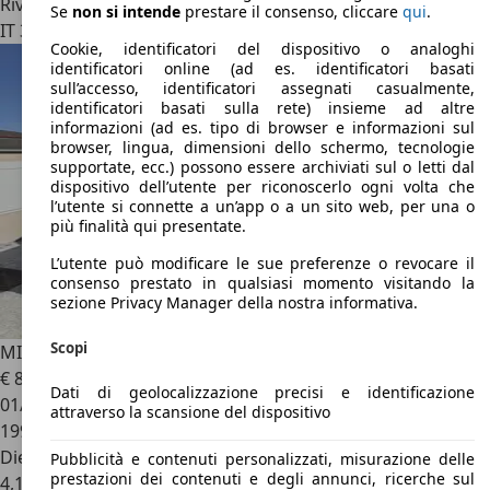
Rivenditore
Se
non si intende
prestare il consenso, cliccare
qui
.
IT 30033
Noale - Venezia - Ve
Cookie, identificatori del dispositivo o analoghi
identificatori online (ad es. identificatori basati
sull’accesso, identificatori assegnati casualmente,
identificatori basati sulla rete) insieme ad altre
informazioni (ad es. tipo di browser e informazioni sul
browser, lingua, dimensioni dello schermo, tecnologie
supportate, ecc.) possono essere archiviati sul o letti dal
dispositivo dell’utente per riconoscerlo ogni volta che
l’utente si connette a un’app o a un sito web, per una o
più finalità qui presentate.
L’utente può modificare le sue preferenze o revocare il
consenso prestato in qualsiasi momento visitando la
sezione Privacy Manager della nostra informativa.
Scopi
MINI Cooper SD
2.0 Business XL 5p auto
€ 8.500
Dati di geolocalizzazione precisi e identificazione
01/2016
attraverso la scansione del dispositivo
199.000 km
Diesel
Pubblicità e contenuti personalizzati, misurazione delle
prestazioni dei contenuti e degli annunci, ricerche sul
4,1 l/100 km (comb.)