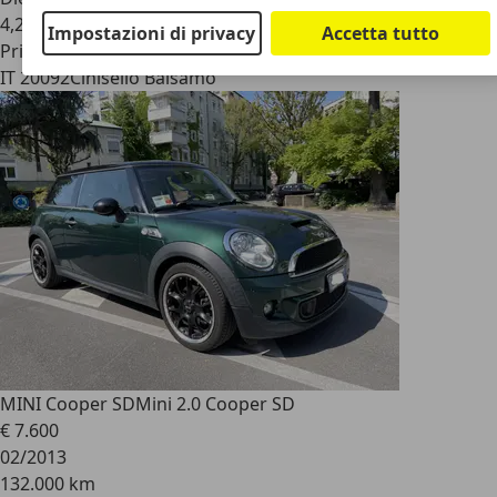
4,2 l/100 km (comb.)
Impostazioni di privacy
Accetta tutto
Privato
IT 20092
Cinisello Balsamo
MINI Cooper SD
Mini 2.0 Cooper SD
€ 7.600
02/2013
132.000 km