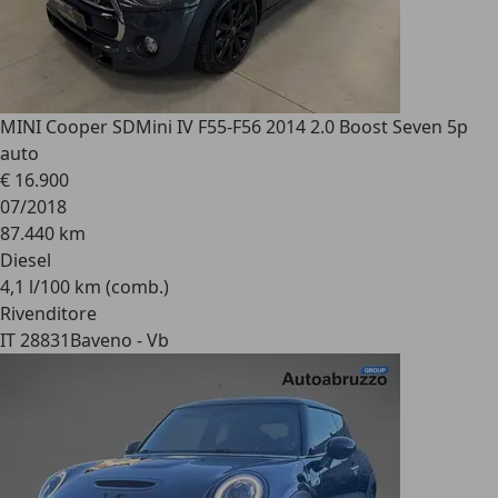
MINI Cooper SD
Mini IV F55-F56 2014 2.0 Boost Seven 5p
auto
€ 16.900
07/2018
87.440 km
Diesel
4,1 l/100 km (comb.)
Rivenditore
IT 28831
Baveno - Vb