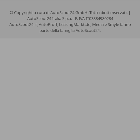
© Copyright
a cura di AutoScout24 GmbH. Tutti i diritti riservati. |
AutoScout24 Italia S.p.a. - P. IVA IT03384980284
AutoScout24.it, AutoProff, LeasingMarkt.de, Media e Smyle fanno
parte della famiglia AutoScout24.