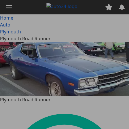
Passa
al
contenuto
Home
principale
Auto
Plymouth
Plymouth Road Runner
Plymouth Road Runner