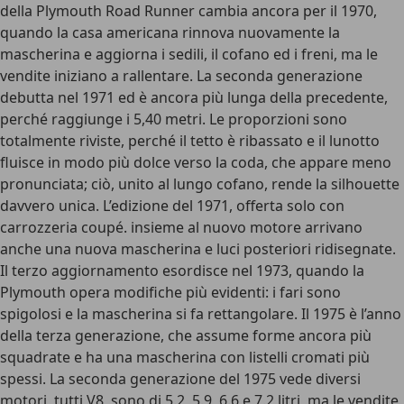
della Plymouth Road Runner cambia ancora per il 1970,
quando la casa americana rinnova nuovamente la
mascherina e aggiorna i sedili, il cofano ed i freni, ma le
vendite iniziano a rallentare. La seconda generazione
debutta nel 1971 ed è ancora più lunga della precedente,
perché raggiunge i 5,40 metri. Le proporzioni sono
totalmente riviste, perché il tetto è ribassato e il lunotto
fluisce in modo più dolce verso la coda, che appare meno
pronunciata; ciò, unito al lungo cofano, rende la silhouette
davvero unica. L’edizione del 1971, offerta solo con
carrozzeria coupé. insieme al nuovo motore arrivano
anche una nuova mascherina e luci posteriori ridisegnate.
Il terzo aggiornamento esordisce nel 1973, quando la
Plymouth opera modifiche più evidenti: i fari sono
spigolosi e la mascherina si fa rettangolare. Il 1975 è l’anno
della terza generazione, che assume forme ancora più
squadrate e ha una mascherina con listelli cromati più
spessi. La seconda generazione del 1975 vede diversi
motori, tutti V8, sono di 5.2, 5.9, 6.6 e 7.2 litri, ma le vendite