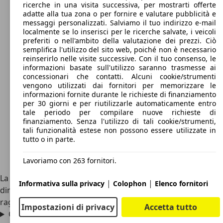
ricerche in una visita successiva, per mostrarti offerte
adatte alla tua zona o per fornire e valutare pubblicità e
messaggi personalizzati. Salviamo il tuo indirizzo e-mail
localmente se lo inserisci per le ricerche salvate, i veicoli
preferiti o nell'ambito della valutazione dei prezzi. Ciò
semplifica l'utilizzo del sito web, poiché non è necessario
reinserirlo nelle visite successive. Con il tuo consenso, le
informazioni basate sull'utilizzo saranno trasmesse ai
concessionari che contatti. Alcuni cookie/strumenti
vengono utilizzati dai fornitori per memorizzare le
informazioni fornite durante le richieste di finanziamento
per 30 giorni e per riutilizzarle automaticamente entro
tale periodo per compilare nuove richieste di
finanziamento. Senza l'utilizzo di tali cookie/strumenti,
tali funzionalità estese non possono essere utilizzate in
tutto o in parte.
Lavoriamo con 263 fornitori.
La Plymouth Road Runner è un’auto che ha variato
|
|
Informativa sulla privacy
Colophon
Elenco fornitori
dimensioni nel corso delle generazioni, la prima versione
raggiungeva ben 5,14 metri di lunghezza.
Impostazioni di privacy
Accetta tutto
Che motori monta la Plymouth Road Runner?