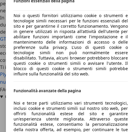
Funzioni essenziali della pagina
percorsi, in particolare quelli urbani dove non aiuta
neanche lo sterzo.
Noi o questi fornitori utilizziamo cookie o strumenti e
In Italia ne sono stati importati pochissimi esemplari,
tecnologie simili necessari per le funzioni essenziali del
dunque trovarla non è facile. Le concorrenti d’eccellenza
sito e per garantirne il corretto funzionamento. Vengono
della Plymouth Road Runner sono certamente la
Pontiac
in genere utilizzati in risposta all'attività dell'utente per
abilitare funzioni importanti come l'impostazione e il
GTO
e
Chevrolet Chevelle
entrambe modelli che nella loro
mantenimento delle informazioni di accesso o delle
storia hanno rappresentato delle alternative più
preferenze sulla privacy. L'uso di questi cookie o
economiche a dei modelli che stavano diventando troppo
tecnologie simili non può normalmente essere
disabilitato. Tuttavia, alcuni browser potrebbero bloccare
costosi per il grande pubblico.
questi cookie o strumenti simili o avvisare l'utente. Il
Ti interessa la Plymouth Road Runner
blocco di questi cookie o strumenti simili potrebbe
Plymouth Road Runner usata
Plymouth Road Runner
influire sulla funzionalità del sito web.
nuova auto
Plymouth Road Runner offerte concessionario
FAQ
Funzionalità avanzate della pagina
Quanto è grande la Plymouth Road Runner?
Noi e terze parti utilizziamo vari strumenti tecnologici,
inclusi cookie e strumenti simili sul nostro sito web, per
offrirti funzionalità estese del sito e garantire
un'esperienza utente migliorata. Attraverso queste
funzionalità estese, consentiamo la personalizzazione
della nostra offerta, ad esempio, per continuare le tue