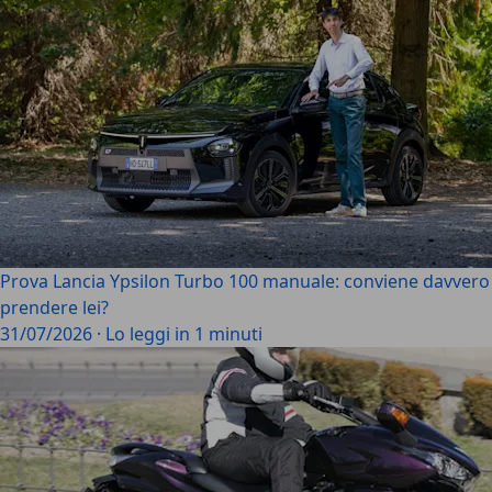
Prova Lancia Ypsilon Turbo 100 manuale: conviene davvero
prendere lei?
31/07/2026
·
Lo leggi in 1 minuti