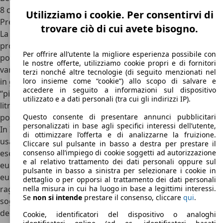
8 cilindri di 5.2, 5.6, 5.9, 6.3, 6.6, 7.0, 7.2 e 7.3 litri
Utilizziamo i cookie. Per consentirvi di
Prezzi Plymouth Road Runner
trovare ciò di cui avete bisogno.
La Plymouth Road Runner non era disponibile con veri e
propri allestimenti, come tutte le auto del periodo, ma si
Per offrire all’utente la migliore esperienza possibile con
potevano ordinarie svariate personalizzazioni e motori di
le nostre offerte, utilizziamo cookie propri e di fornitori
varie cilindrate, tutti però con architettura V8 e un rombo
terzi nonché altre tecnologie (di seguito menzionati nel
in grado di appagare le orecchie ad ogni accelerata: il più
loro insieme come “cookie”) allo scopo di salvare e
accedere in seguito a informazioni sul dispositivo
“piccolo” è di 5.2 litri, quello di cubatura maggiore di 7.3
utilizzato e a dati personali (tra cui gli indirizzi IP).
litri. I consumi sono sempre proibitivi, anche per colpa dei
poco efficienti cambi automatici a 3 o 4 marce.
Questo consente di presentare annunci pubblicitari
personalizzati in base agli specifici interessi dell’utente,
In Italia è raro trovare la Plymouth Road Runner, e le poche
di ottimizzare l’offerta e di analizzarne la fruizione.
usate in vendita hanno prezzi non alla portata di tutti: gli
Cliccare sul pulsante in basso a destra per prestare il
esemplari meno costosi sono venduti a partire da 30.000
consenso all’impiego di cookie soggetti ad autorizzazione
e al relativo trattamento dei dati personali oppure sul
euro, ma è più facile trovarne a più di 40.000 euro e 50.000
pulsante in basso a sinistra per selezionare i cookie in
euro. Tuttavia il prezzo della Plymouth Road Runner può
dettaglio o per opporsi al trattamento dei dati personali
raggiungere cifre ben più alte fino a sfondare di slancio la
nella misura in cui ha luogo in base a legittimi interessi.
Se
non si intende
prestare il consenso, cliccare
qui
.
soglia dei 100.000 euro. Come per tutte le auto
decisamente sfiziose, però, le Plymouth Road Runner in
Cookie, identificatori del dispositivo o analoghi