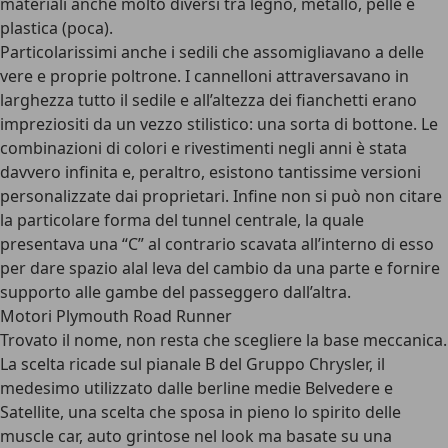
materiali anche molto diversi tra legno, metallo, pelle e
plastica (poca).
Particolarissimi anche i sedili che assomigliavano a delle
vere e proprie poltrone. I cannelloni attraversavano in
larghezza tutto il sedile e all’altezza dei fianchetti erano
impreziositi da un vezzo stilistico: una sorta di bottone. Le
combinazioni di colori e rivestimenti negli anni è stata
davvero infinita e, peraltro, esistono tantissime versioni
personalizzate dai proprietari. Infine non si può non citare
la particolare forma del tunnel centrale, la quale
presentava una “C” al contrario scavata all’interno di esso
per dare spazio alal leva del cambio da una parte e fornire
supporto alle gambe del passeggero dall’altra.
Motori Plymouth Road Runner
Trovato il nome, non resta che scegliere la base meccanica.
La scelta ricade sul pianale B del Gruppo Chrysler, il
medesimo utilizzato dalle berline medie Belvedere e
Satellite, una scelta che sposa in pieno lo spirito delle
muscle car, auto grintose nel look ma basate su una