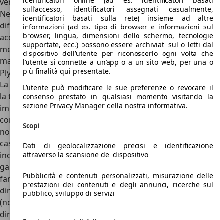
identificatori online (ad es. identificatori basati
vendita sono conservate in ottime condizioni.
sull’accesso, identificatori assegnati casualmente,
Nel complesso la Plymouth Road Runner è un’auto molto
identificatori basati sulla rete) insieme ad altre
difficile da acquistare in Europa, e anche riuscendo ad
informazioni (ad es. tipo di browser e informazioni sul
browser, lingua, dimensioni dello schermo, tecnologie
acquistarne una ad un buon prezzo, sarà necessario
supportate, ecc.) possono essere archiviati sul o letti dal
mettere in preventivo diverse migliaia di euro in
dispositivo dell’utente per riconoscerlo ogni volta che
manutenzione e carburante.
l’utente si connette a un’app o a un sito web, per una o
più finalità qui presentate.
Plymouth Road Runner: concorrenti e conclusioni
La coupé americana è una di quelle auto che fanno girare
L’utente può modificare le sue preferenze o revocare il
la testa anche ai non appassionati, grazie alla carrozzeria
consenso prestato in qualsiasi momento visitando la
sezione Privacy Manager della nostra informativa.
imponente, al rombo del motore e al fascino che esprime. I
consumi però sono proibitivi, e il prezzo a cui acquistarla
Scopi
non è certo contenuto. Tuttavia se riusciste a portarvi a
casa un’auto del genere sicuramente non passereste
Dati di geolocalizzazione precisi e identificazione
attraverso la scansione del dispositivo
inosservati e potrete essere sicuri di avere nel vostro
garage un autentico pezzo di storia americana che non
Pubblicità e contenuti personalizzati, misurazione delle
farà altro che aumentare il proprio valore. Chiaramente le
prestazioni dei contenuti e degli annunci, ricerche sul
dimensioni davvero extralarge per le strade italiane
pubblico, sviluppo di servizi
(nonostante per gli americani si potesse definire un’auto di
dimensioni medie) non aiutano una guida serena in tutti i