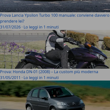
Prova Lancia Ypsilon Turbo 100 manuale: conviene davvero
prendere lei?
31/07/2026
·
Lo leggi in 1 minuti
Prova: Honda DN-01 (2008) – La custom più moderna
31/05/2011
·
Lo leggi in 1 minuti