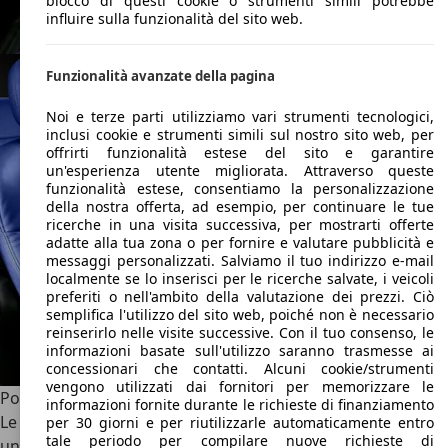
blocco di questi cookie o strumenti simili potrebbe
influire sulla funzionalità del sito web.
Funzionalità avanzate della pagina
Noi e terze parti utilizziamo vari strumenti tecnologici,
inclusi cookie e strumenti simili sul nostro sito web, per
offrirti funzionalità estese del sito e garantire
un'esperienza utente migliorata. Attraverso queste
funzionalità estese, consentiamo la personalizzazione
della nostra offerta, ad esempio, per continuare le tue
ricerche in una visita successiva, per mostrarti offerte
adatte alla tua zona o per fornire e valutare pubblicità e
messaggi personalizzati. Salviamo il tuo indirizzo e-mail
localmente se lo inserisci per le ricerche salvate, i veicoli
preferiti o nell'ambito della valutazione dei prezzi. Ciò
semplifica l'utilizzo del sito web, poiché non è necessario
reinserirlo nelle visite successive. Con il tuo consenso, le
informazioni basate sull'utilizzo saranno trasmesse ai
concessionari che contatti. Alcuni cookie/strumenti
vengono utilizzati dai fornitori per memorizzare le
Pontiac GTO: Alternative e Concorrenti
informazioni fornite durante le richieste di finanziamento
Le concorrenti della Pontiac GTO si contano sulle dita di
per 30 giorni e per riutilizzarle automaticamente entro
tale periodo per compilare nuove richieste di
una mano, d’altro canto rappresenta un’icona, e per