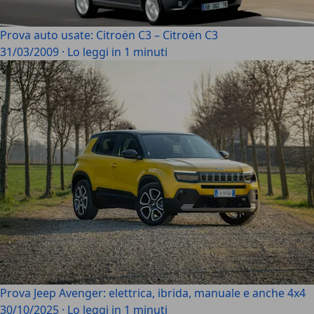
Prova auto usate: Citroën C3 – Citroën C3
31/03/2009
·
Lo leggi in 1 minuti
Prova Jeep Avenger: elettrica, ibrida, manuale e anche 4x4
30/10/2025
·
Lo leggi in 1 minuti