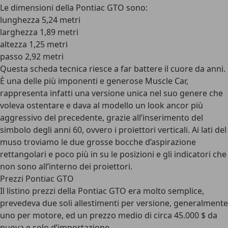
Le dimensioni della Pontiac GTO sono:
lunghezza 5,24 metri
larghezza 1,89 metri
altezza 1,25 metri
passo 2,92 metri
Questa scheda tecnica riesce a far battere il cuore da anni.
È una delle più imponenti e generose
Muscle Car
,
rappresenta infatti una versione unica nel suo genere che
voleva ostentare e dava al modello un look ancor più
aggressivo del precedente, grazie all’inserimento del
simbolo degli anni 60, ovvero i proiettori verticali. Ai lati del
muso troviamo le
due grosse bocche d’aspirazione
rettangolari
e poco più in su le posizioni e gli indicatori che
non sono all’interno dei proiettori.
Prezzi Pontiac GTO
Il listino prezzi della Pontiac GTO era molto semplice,
prevedeva due soli allestimenti per versione, generalmente
uno per motore, ed un
prezzo medio di circa 45.000 $ da
nuova
e solo d’importazione.