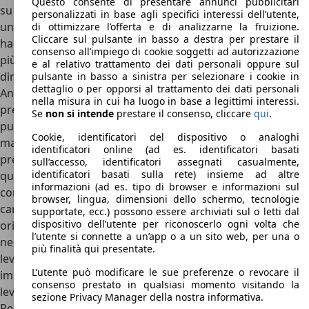
Questo consente di presentare annunci pubblicitari
su internet gli interni della Pontiac GTO rappresentano
personalizzati in base agli specifici interessi dell’utente,
un’esperienza emotiva, si perché gli ingegneri Pontiac
di ottimizzare l’offerta e di analizzarne la fruizione.
Cliccare sul pulsante in basso a destra per prestare il
hanno voluto restituire al guidatore
un’esperienza di guida
consenso all’impiego di cookie soggetti ad autorizzazione
più unica che rara
. Al tempo stesso i grandi sedili in pelle si
e al relativo trattamento dei dati personali oppure sul
dimostrano subito estremamente comodi e avvolgenti.
pulsante in basso a sinistra per selezionare i cookie in
dettaglio o per opporsi al trattamento dei dati personali
Anche il volante risulta essere bello a vedersi, ma poco
nella misura in cui ha luogo in base a legittimi interessi.
preciso come ci si aspetterebbe da una sportiva dura e
Se
non si intende
prestare il consenso, cliccare
qui
.
pura come questa Pontiac GTO. CI si siede in basso è vero,
Cookie, identificatori del dispositivo o analoghi
ma si viene subito avvolti da una
plancia con inserti
identificatori online (ad es. identificatori basati
pregiati ed in radica o alluminio
che dimostrano il lusso di
sull’accesso, identificatori assegnati casualmente,
identificatori basati sulla rete) insieme ad altre
questa vettura. Il fiore all’occhiello degli interni è il
informazioni (ad es. tipo di browser e informazioni sul
contachilometri posto davanti al guidatore poiché è
browser, lingua, dimensioni dello schermo, tecnologie
caratterizzato da quattro cerchi identici in design
supportate, ecc.) possono essere archiviati sul o letti dal
dispositivo dell’utente per riconoscerlo ogni volta che
orizzontale che forniscono tutte le informazioni
l’utente si connette a un’app o a un sito web, per una o
necessarie. Nella
parte centrale del tunnel si trovano le
più finalità qui presentate.
leve
del clima, la radio ed i comandi necessari per i più
L’utente può modificare le sue preferenze o revocare il
importanti controlli della GTO. Proprio lì davanti si trova la
consenso prestato in qualsiasi momento visitando la
leva del cambio manuale.
sezione Privacy Manager della nostra informativa.
Per concludere con gli interni della Pontiac GTO, rimane