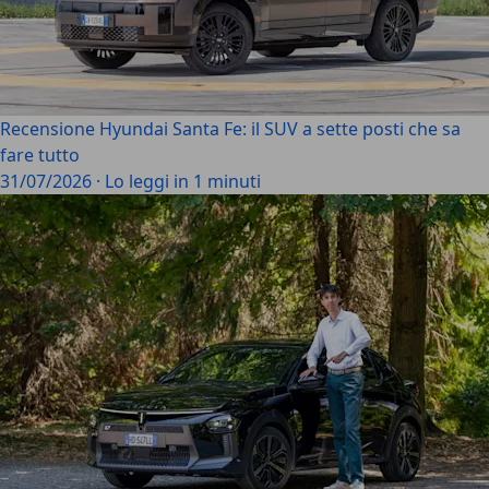
Recensione Hyundai Santa Fe: il SUV a sette posti che sa
fare tutto
31/07/2026
·
Lo leggi in 1 minuti