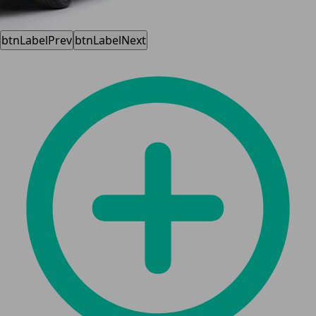
btnLabelPrev
btnLabelNext