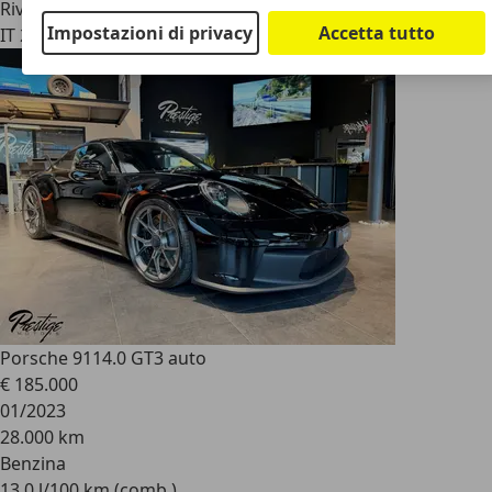
Rivenditore
Impostazioni di privacy
Accetta tutto
IT 25010
San Zeno Naviglio
Porsche 911
4.0 GT3 auto
€ 185.000
01/2023
28.000 km
Benzina
13,0 l/100 km (comb.)