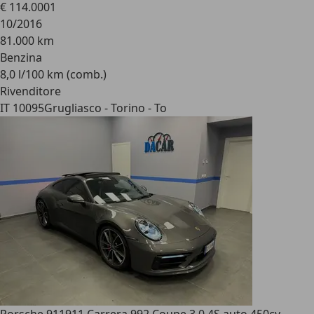
€ 114.000
1
10/2016
81.000 km
Benzina
8,0 l/100 km (comb.)
Rivenditore
IT 10095
Grugliasco - Torino - To