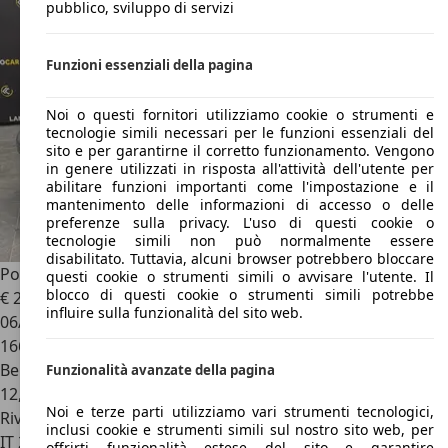
pubblico, sviluppo di servizi
Funzioni essenziali della pagina
Noi o questi fornitori utilizziamo cookie o strumenti e
tecnologie simili necessari per le funzioni essenziali del
sito e per garantirne il corretto funzionamento. Vengono
in genere utilizzati in risposta all'attività dell'utente per
abilitare funzioni importanti come l'impostazione e il
mantenimento delle informazioni di accesso o delle
preferenze sulla privacy. L'uso di questi cookie o
tecnologie simili non può normalmente essere
disabilitato. Tuttavia, alcuni browser potrebbero bloccare
Porsche 911
996 CARRERA 300CV *CAMBIO MANUALE*
questi cookie o strumenti simili o avvisare l'utente. Il
blocco di questi cookie o strumenti simili potrebbe
€ 25.900
1
influire sulla funzionalità del sito web.
06/1998
166.061 km
Benzina
Funzionalità avanzate della pagina
12,0 l/100 km (comb.)
Noi e terze parti utilizziamo vari strumenti tecnologici,
Rivenditore
inclusi cookie e strumenti simili sul nostro sito web, per
IT 20093
Cologno Monzese - Milano - Mi
offrirti funzionalità estese del sito e garantire