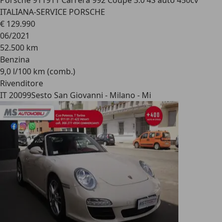
Porsche 911
911 Carrera 992 Coupe 3.0 4S auto 450cv
ITALIANA-SERVICE PORSCHE
€ 129.990
06/2021
52.500 km
Benzina
9,0 l/100 km (comb.)
Rivenditore
IT 20099
Sesto San Giovanni - Milano - Mi