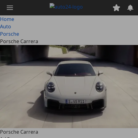
Passa
al
contenuto
Home
principale
Auto
Porsche
Porsche Carrera
Porsche Carrera