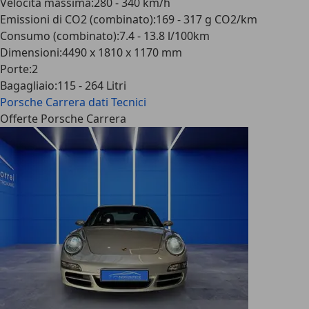
Velocità massima
:
280 - 340 km/h
Emissioni di CO2 (combinato)
:
169 - 317 g CO2/km
Consumo (combinato)
:
7.4 - 13.8 l/100km
Dimensioni
:
4490 x 1810 x 1170 mm
Porte
:
2
Bagagliaio
:
115 - 264 Litri
Porsche Carrera
dati Tecnici
Offerte Porsche Carrera