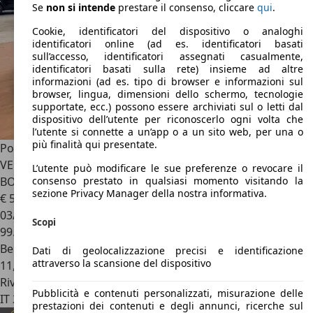
Se
non si intende
prestare il consenso, cliccare
qui
.
Cookie, identificatori del dispositivo o analoghi
identificatori online (ad es. identificatori basati
sull’accesso, identificatori assegnati casualmente,
identificatori basati sulla rete) insieme ad altre
informazioni (ad es. tipo di browser e informazioni sul
browser, lingua, dimensioni dello schermo, tecnologie
supportate, ecc.) possono essere archiviati sul o letti dal
dispositivo dell’utente per riconoscerlo ogni volta che
l’utente si connette a un’app o a un sito web, per una o
più finalità qui presentate.
Porsche 911
997 Cabrio 3.6 Carrera 325cv TUTTA PRIMA
VERNICE TUTTI TAGLIANDI PORSCHE INTERNO COCOA
L’utente può modificare le sue preferenze o revocare il
BOSE NAVI MANUALE CL 19'' TURBO
consenso prestato in qualsiasi momento visitando la
sezione Privacy Manager della nostra informativa.
€ 59.990
03/2006
Scopi
99.757 km
Benzina
Dati di geolocalizzazione precisi e identificazione
attraverso la scansione del dispositivo
11,0 l/100 km (comb.)
Rivenditore
Pubblicità e contenuti personalizzati, misurazione delle
IT 25082
Botticino - Bs
prestazioni dei contenuti e degli annunci, ricerche sul