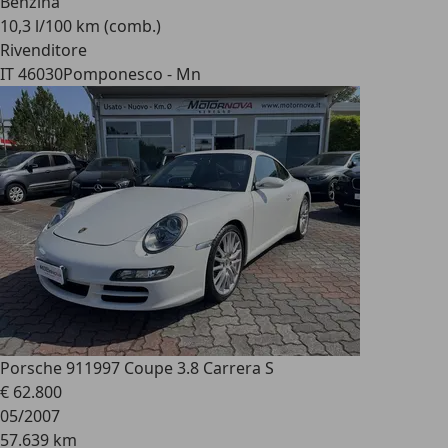
Benzina
10,3 l/100 km (comb.)
Rivenditore
IT 46030
Pomponesco - Mn
Porsche 911
997 Coupe 3.8 Carrera S
€ 62.800
05/2007
57.639 km