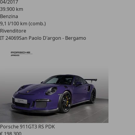
04/2017
39.900 km
Benzina
9,1 l/100 km (comb.)
Rivenditore
IT 24069
San Paolo D'argon - Bergamo
Porsche 911
GT3 RS PDK
€ 198.300