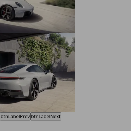
btnLabelPrev
btnLabelNext