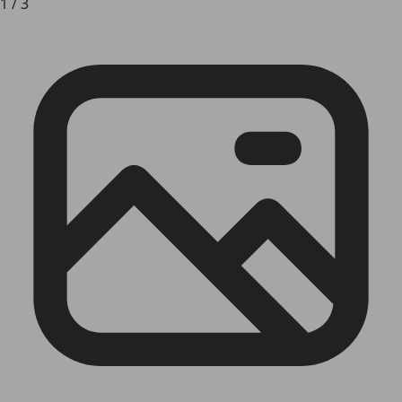
1
/
3