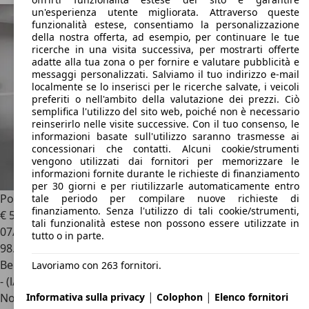
un'esperienza utente migliorata. Attraverso queste
funzionalità estese, consentiamo la personalizzazione
della nostra offerta, ad esempio, per continuare le tue
ricerche in una visita successiva, per mostrarti offerte
adatte alla tua zona o per fornire e valutare pubblicità e
messaggi personalizzati. Salviamo il tuo indirizzo e-mail
localmente se lo inserisci per le ricerche salvate, i veicoli
preferiti o nell'ambito della valutazione dei prezzi. Ciò
semplifica l'utilizzo del sito web, poiché non è necessario
reinserirlo nelle visite successive. Con il tuo consenso, le
informazioni basate sull'utilizzo saranno trasmesse ai
concessionari che contatti. Alcuni cookie/strumenti
vengono utilizzati dai fornitori per memorizzare le
informazioni fornite durante le richieste di finanziamento
per 30 giorni e per riutilizzarle automaticamente entro
Porsche 911
TARGA S 2.7 -RESTAURATA-ISCRITTA ASI
tale periodo per compilare nuove richieste di
finanziamento. Senza l'utilizzo di tali cookie/strumenti,
€ 59.000
tali funzionalità estese non possono essere utilizzate in
07/1977
tutto o in parte.
98.900 km
Benzina
Lavoriamo con 263 fornitori.
- (l/100 km)
|
|
Informativa sulla privacy
Colophon
Elenco fornitori
Novità