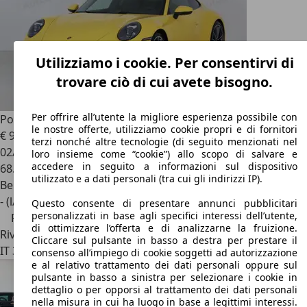
Utilizziamo i cookie. Per consentirvi di
trovare ciò di cui avete bisogno.
Per offrire all’utente la migliore esperienza possibile con
Porsche 911
Carrera 4S Coupé 450 CV
le nostre offerte, utilizziamo cookie propri e di fornitori
€ 99.500
1
€ 119.500,-
terzi nonché altre tecnologie (di seguito menzionati nel
02/2020
loro insieme come “cookie”) allo scopo di salvare e
accedere in seguito a informazioni sul dispositivo
68.895 km
utilizzato e a dati personali (tra cui gli indirizzi IP).
Benzina
- (l/100 km)
Questo consente di presentare annunci pubblicitari
personalizzati in base agli specifici interessi dell’utente,
Prezzo ribassato
di ottimizzare l’offerta e di analizzarne la fruizione.
Rivenditore
Cliccare sul pulsante in basso a destra per prestare il
IT 36061
Bassano Del Grappa - Vicenza - Vi
consenso all’impiego di cookie soggetti ad autorizzazione
e al relativo trattamento dei dati personali oppure sul
pulsante in basso a sinistra per selezionare i cookie in
dettaglio o per opporsi al trattamento dei dati personali
nella misura in cui ha luogo in base a legittimi interessi.