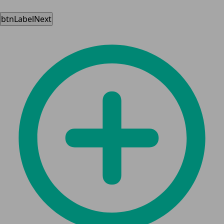
btnLabelNext