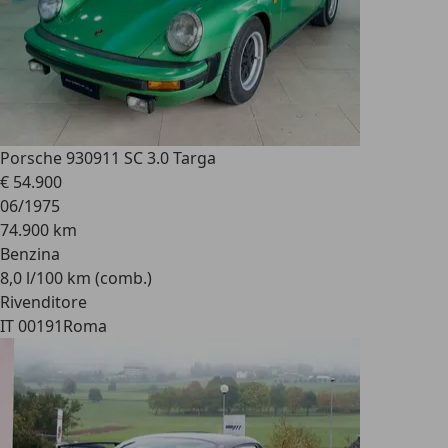
Porsche 930
911 SC 3.0 Targa
€ 54.900
06/1975
74.900 km
Benzina
8,0 l/100 km (comb.)
Rivenditore
IT 00191
Roma