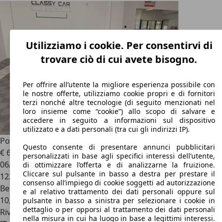
Utilizziamo i cookie. Per consentirvi di
trovare ciò di cui avete bisogno.
Per offrire all’utente la migliore esperienza possibile con
le nostre offerte, utilizziamo cookie propri e di fornitori
terzi nonché altre tecnologie (di seguito menzionati nel
loro insieme come “cookie”) allo scopo di salvare e
accedere in seguito a informazioni sul dispositivo
utilizzato e a dati personali (tra cui gli indirizzi IP).
Porsche 930
911 3.2 Carrera Cabriolet
Questo consente di presentare annunci pubblicitari
€ 68.990
personalizzati in base agli specifici interessi dell’utente,
06/1986
di ottimizzare l’offerta e di analizzarne la fruizione.
Cliccare sul pulsante in basso a destra per prestare il
122.156 km
consenso all’impiego di cookie soggetti ad autorizzazione
Benzina
e al relativo trattamento dei dati personali oppure sul
10,0 l/100 km (comb.)
pulsante in basso a sinistra per selezionare i cookie in
dettaglio o per opporsi al trattamento dei dati personali
Rivenditore
nella misura in cui ha luogo in base a legittimi interessi.