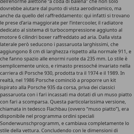
dell’enorme alettone “a coda di balena” che non solo
dovrebbe aiutare dal punto di vista aerodinamico, ma
anche da quello del raffreddamento: qui infatti si trovano
le prese d’aria maggiorate per l’intercooler, il radiatore
dedicato al sistema di turbocompressione aggiunto al
motore 6 cilindri boxer raffreddato ad aria. Dalla vista
laterale però seducono i passaruota larghissimi, che
aggiungono 8 cm di larghezza rispetto alla normale 911, e
che fanno spazio alle enormi ruote da 235 mm. Lo stile è
semplicemente unico, e rimasto pressoché invariato nella
carriera di Porsche 930, prodotta tra il 1974 e il 1989. In
realtà, nel 1986 Porsche cominciò a proporre un kit
ispirato alla Porsche 935 da corsa, priva dei classici
passaruota con i fari incassati ma dotati di un muso piatto
con fari a scomparsa. Questa particolarissima versione,
chiamata in tedesco Flachbau (ovvero “muso piatto”), era
disponibile nel programma ordini speciali
Sonderwunschprogramm, e cambiava completamente lo
stile della vettura. Concludendo con le dimensioni di