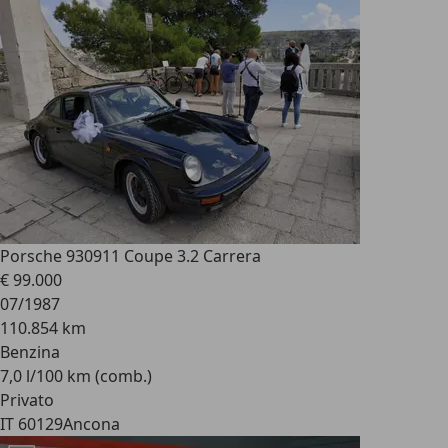
Porsche 930
911 Coupe 3.2 Carrera
€ 99.000
07/1987
110.854 km
Benzina
7,0 l/100 km (comb.)
Privato
IT 60129
Ancona