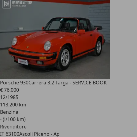
Porsche 930
Carrera 3.2 Targa - SERVICE BOOK
€ 76.000
12/1985
113.200 km
Benzina
- (l/100 km)
Rivenditore
IT 63100
Ascoli Piceno - Ap