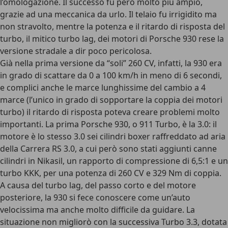
l’omologazione. Il successo fu però molto più ampio,
grazie ad una meccanica da urlo. Il telaio fu irrigidito ma
non stravolto, mentre la potenza e il ritardo di risposta del
turbo, il mitico turbo lag, dei motori di Porsche 930 rese la
versione stradale a dir poco pericolosa.
Già nella prima versione da “soli” 260 CV, infatti, la 930 era
in grado di scattare da 0 a 100 km/h in meno di 6 secondi,
e complici anche le marce lunghissime del cambio a 4
marce (l’unico in grado di sopportare la coppia dei motori
turbo) il ritardo di risposta poteva creare problemi molto
importanti. La prima Porsche 930, o 911 Turbo, è la 3.0: il
motore è lo stesso 3.0 sei cilindri boxer raffreddato ad aria
della Carrera RS 3.0, a cui però sono stati aggiunti canne
cilindri in Nikasil, un rapporto di compressione di 6,5:1 e un
turbo KKK, per una potenza di 260 CV e 329 Nm di coppia.
A causa del turbo lag, del passo corto e del motore
posteriore, la 930 si fece conoscere come un’auto
velocissima ma anche molto difficile da guidare. La
situazione non migliorò con la successiva Turbo 3.3, dotata