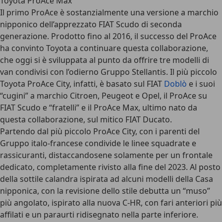
Toyota ProAce Max
Il primo ProAce è sostanzialmente una versione a marchio
nipponico dell’apprezzato FIAT Scudo di seconda
generazione. Prodotto fino al 2016, il successo del ProAce
ha convinto Toyota a continuare questa collaborazione,
che oggi si è sviluppata al punto da offrire tre modelli di
van condivisi con l’odierno Gruppo Stellantis. Il più piccolo
Toyota ProAce City, infatti, è basato sul FIAT
Doblò
e i suoi
“cugini” a marchio Citroen, Peugeot e Opel, il ProAce su
FIAT Scudo e “fratelli” e il ProAce Max, ultimo nato da
questa collaborazione, sul mitico FIAT Ducato.
Partendo dal più piccolo ProAce City, con i parenti del
Gruppo italo-francese condivide le linee squadrate e
rassicuranti, distaccandosene solamente per un frontale
dedicato, completamente rivisto alla fine del 2023. Al posto
della sottile calandra ispirata ad alcuni modelli della Casa
nipponica, con la revisione dello stile debutta un “muso”
più angolato, ispirato alla nuova C-HR, con fari anteriori più
affilati e un paraurti ridisegnato nella parte inferiore.