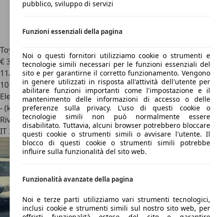
pubblico, sviluppo di servizi
Funzioni essenziali della pagina
Toyota Proace
verso electric wav 75kwh l1 d executive 5p.ti
Noi o questi fornitori utilizziamo cookie o strumenti e
€ 31.900
1
tecnologie simili necessari per le funzioni essenziali del
11/2025
sito e per garantirne il corretto funzionamento. Vengono
in genere utilizzati in risposta all'attività dell'utente per
10 km
abilitare funzioni importanti come l'impostazione e il
Elettrica
mantenimento delle informazioni di accesso o delle
- (kWh/100 km)
preferenze sulla privacy. L'uso di questi cookie o
tecnologie simili non può normalmente essere
Rivenditore
disabilitato. Tuttavia, alcuni browser potrebbero bloccare
IT 35010
Limena - Pd
questi cookie o strumenti simili o avvisare l'utente. Il
blocco di questi cookie o strumenti simili potrebbe
influire sulla funzionalità del sito web.
Funzionalità avanzate della pagina
Noi e terze parti utilizziamo vari strumenti tecnologici,
inclusi cookie e strumenti simili sul nostro sito web, per
offrirti funzionalità estese del sito e garantire