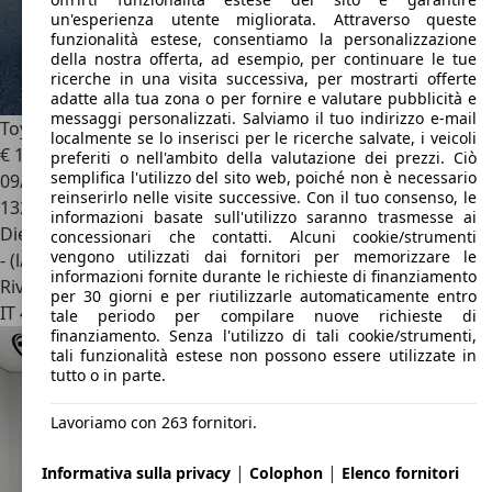
un'esperienza utente migliorata. Attraverso queste
funzionalità estese, consentiamo la personalizzazione
della nostra offerta, ad esempio, per continuare le tue
ricerche in una visita successiva, per mostrarti offerte
adatte alla tua zona o per fornire e valutare pubblicità e
messaggi personalizzati. Salviamo il tuo indirizzo e-mail
Toyota Proace
localmente se lo inserisci per le ricerche salvate, i veicoli
€ 11.500
1
preferiti o nell'ambito della valutazione dei prezzi. Ciò
semplifica l'utilizzo del sito web, poiché non è necessario
09/2019
reinserirlo nelle visite successive. Con il tuo consenso, le
132.750 km
informazioni basate sull'utilizzo saranno trasmesse ai
Diesel
concessionari che contatti. Alcuni cookie/strumenti
vengono utilizzati dai fornitori per memorizzare le
- (l/100 km)
informazioni fornite durante le richieste di finanziamento
Rivenditore
per 30 giorni e per riutilizzarle automaticamente entro
IT 46042
Castel Goffredo - Mantova - Mn
tale periodo per compilare nuove richieste di
finanziamento. Senza l'utilizzo di tali cookie/strumenti,
tali funzionalità estese non possono essere utilizzate in
tutto o in parte.
Lavoriamo con 263 fornitori.
|
|
Informativa sulla privacy
Colophon
Elenco fornitori