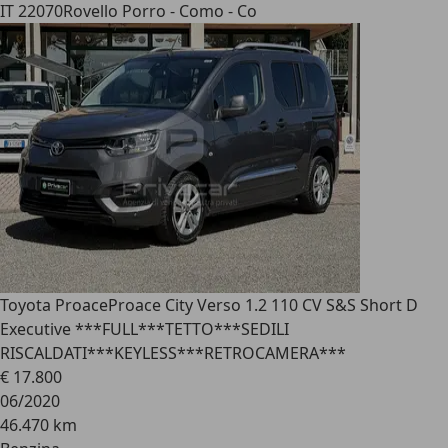
IT 22070
Rovello Porro - Como - Co
Toyota Proace
Proace City Verso 1.2 110 CV S&S Short D
Executive ***FULL***TETTO***SEDILI
RISCALDATI***KEYLESS***RETROCAMERA***
€ 17.800
06/2020
46.470 km