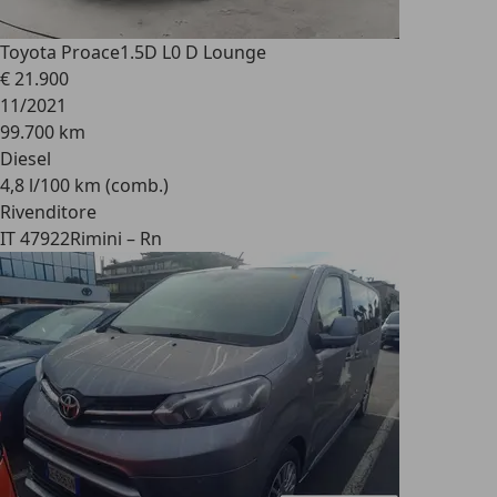
Toyota Proace
1.5D L0 D Lounge
€ 21.900
11/2021
99.700 km
Diesel
4,8 l/100 km (comb.)
Rivenditore
IT 47922
Rimini – Rn