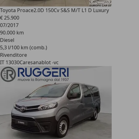
Toyota Proace
2.0D 150Cv S&S M/T L1 D Luxury
€ 25.900
07/2017
90.000 km
Diesel
5,3 l/100 km (comb.)
Rivenditore
IT 13030
Caresanablot -vc