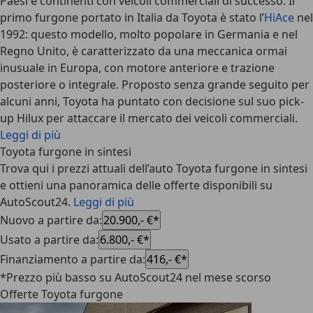
Paesi e continenti con veicoli commerciali di successo. Il
primo furgone portato in Italia da Toyota è stato l’
HiAce
nel
1992: questo modello, molto popolare in Germania e nel
Regno Unito, è caratterizzato da una meccanica ormai
inusuale in Europa, con motore anteriore e trazione
posteriore o integrale. Proposto senza grande seguito per
alcuni anni, Toyota ha puntato con decisione sul suo pick-
up Hilux per attaccare il mercato dei veicoli commerciali.
Leggi di più
Toyota furgone in sintesi
Trova qui i prezzi attuali dell’auto Toyota furgone in sintesi
e ottieni una panoramica delle offerte disponibili su
AutoScout24.
Leggi di più
Nuovo a partire da
:
20.900,- €*
Usato a partire da
:
6.800,- €*
Finanziamento a partire da
:
416,- €*
*Prezzo più basso su AutoScout24 nel mese scorso
Offerte Toyota furgone