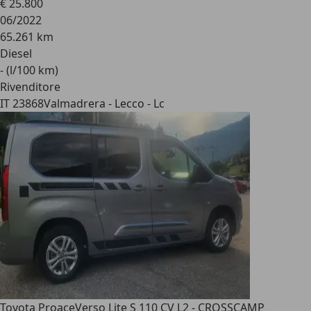
€ 25.800
06/2022
65.261 km
Diesel
- (l/100 km)
Rivenditore
IT 23868
Valmadrera - Lecco - Lc
Toyota Proace
Verso Lite S 110 CV L2 - CROSSCAMP