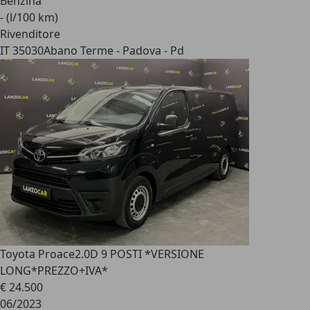
Benzina
- (l/100 km)
Rivenditore
IT 35030
Abano Terme - Padova - Pd
Toyota Proace
2.0D 9 POSTI *VERSIONE
LONG*PREZZO+IVA*
€ 24.500
06/2023