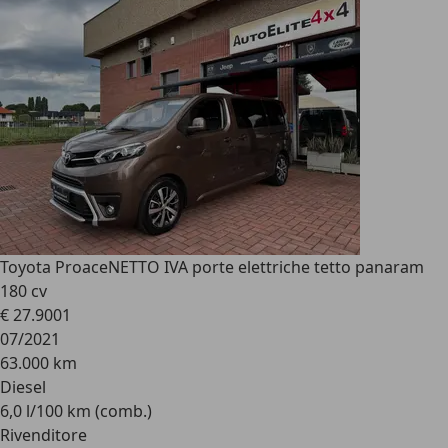
Toyota Proace
NETTO IVA porte elettriche tetto panaram
180 cv
€ 27.900
1
07/2021
63.000 km
Diesel
6,0 l/100 km (comb.)
Rivenditore