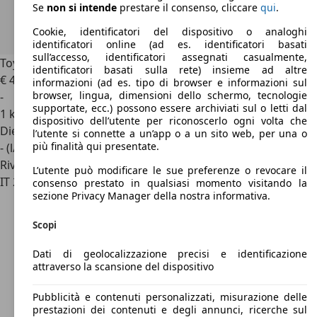
Se
non si intende
prestare il consenso, cliccare
qui
.
Cookie, identificatori del dispositivo o analoghi
identificatori online (ad es. identificatori basati
sull’accesso, identificatori assegnati casualmente,
Toyota Proace
2.2D 150cv M/T L1 Executive 8 p.
identificatori basati sulla rete) insieme ad altre
€ 40.600
informazioni (ad es. tipo di browser e informazioni sul
browser, lingua, dimensioni dello schermo, tecnologie
-
supportate, ecc.) possono essere archiviati sul o letti dal
1 km
dispositivo dell’utente per riconoscerlo ogni volta che
Diesel
l’utente si connette a un’app o a un sito web, per una o
più finalità qui presentate.
- (l/100 km)
Rivenditore
L’utente può modificare le sue preferenze o revocare il
IT 20126
Milano - Mi
consenso prestato in qualsiasi momento visitando la
sezione Privacy Manager della nostra informativa.
Scopi
Dati di geolocalizzazione precisi e identificazione
attraverso la scansione del dispositivo
Pubblicità e contenuti personalizzati, misurazione delle
prestazioni dei contenuti e degli annunci, ricerche sul