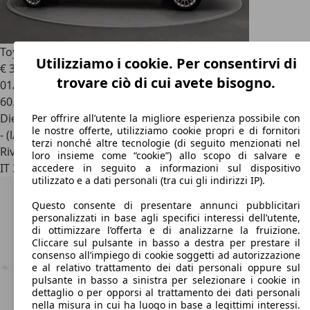
Toyota Proace
verso 2.0d 144cv s&s l2 lounge d 9p.ti
Utilizziamo i cookie. Per consentirvi di
€ 33.900
1
trovare ciò di cui avete bisogno.
01/2025
60.017 km
Diesel
Per offrire all’utente la migliore esperienza possibile con
le nostre offerte, utilizziamo cookie propri e di fornitori
- (l/100 km)
terzi nonché altre tecnologie (di seguito menzionati nel
Rivenditore
loro insieme come “cookie”) allo scopo di salvare e
IT 35010
Limena - Pd
accedere in seguito a informazioni sul dispositivo
utilizzato e a dati personali (tra cui gli indirizzi IP).
Questo consente di presentare annunci pubblicitari
personalizzati in base agli specifici interessi dell’utente,
di ottimizzare l’offerta e di analizzarne la fruizione.
Cliccare sul pulsante in basso a destra per prestare il
consenso all’impiego di cookie soggetti ad autorizzazione
e al relativo trattamento dei dati personali oppure sul
pulsante in basso a sinistra per selezionare i cookie in
dettaglio o per opporsi al trattamento dei dati personali
nella misura in cui ha luogo in base a legittimi interessi.