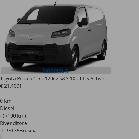
Toyota Proace
1.5d 120cv S&S 10q L1 S Active
€ 21.400
1
-
0 km
Diesel
- (l/100 km)
Rivenditore
IT 25135
Brescia