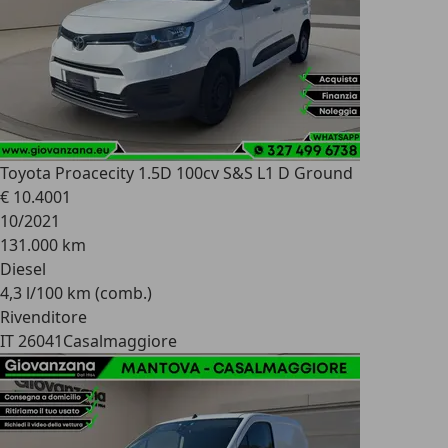
Toyota Proace
city 1.5D 100cv S&S L1 D Ground
€ 10.400
1
10/2021
131.000 km
Diesel
4,3 l/100 km (comb.)
Rivenditore
IT 26041
Casalmaggiore