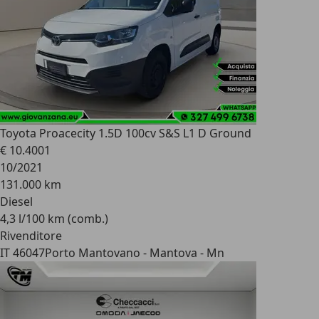
Toyota Proace
city 1.5D 100cv S&S L1 D Ground
€ 10.400
1
10/2021
131.000 km
Diesel
4,3 l/100 km (comb.)
Rivenditore
IT 46047
Porto Mantovano - Mantova - Mn