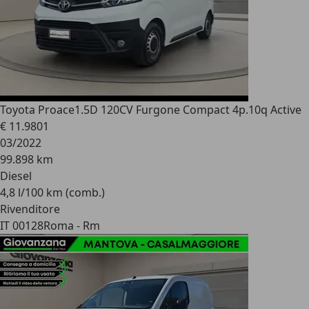
Toyota Proace
1.5D 120CV Furgone Compact 4p.10q Active
€ 11.980
1
03/2022
99.898 km
Diesel
4,8 l/100 km (comb.)
Rivenditore
IT 00128
Roma - Rm