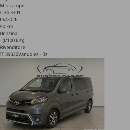
Minicamper
€ 34.330
1
06/2026
50 km
Benzina
- (l/100 km)
Rivenditore
IT 39030
Vandoies - Bz