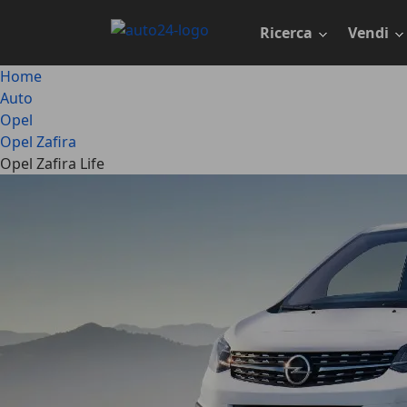
Passa
al
Ricerca
Vendi
contenuto
principale
Home
Auto
Opel
Opel Zafira
Opel Zafira Life