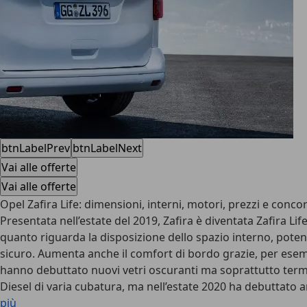
btnLabelPrev
btnLabelNext
Vai alle offerte
Vai alle offerte
Opel Zafira Life: dimensioni, interni, motori, prezzi e conco
Presentata nell’estate del 2019, Zafira è diventata Zafira Li
quanto riguarda la disposizione dello spazio interno, poten
sicuro. Aumenta anche il comfort di bordo grazie, per esemp
hanno debuttato nuovi vetri oscuranti ma soprattutto termo
Diesel di varia cubatura, ma nell’estate 2020 ha debuttato a
più