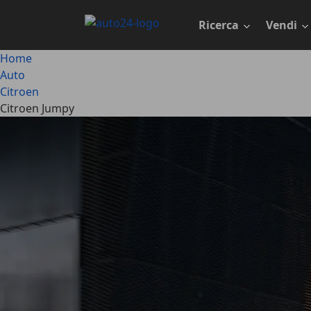
Passa
al
Ricerca
Vendi
contenuto
principale
Home
Auto
Citroen
Citroen Jumpy