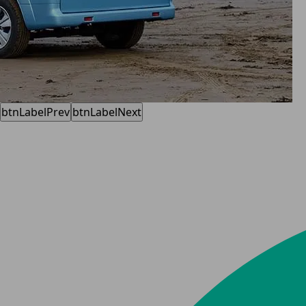
btnLabelPrev
btnLabelNext