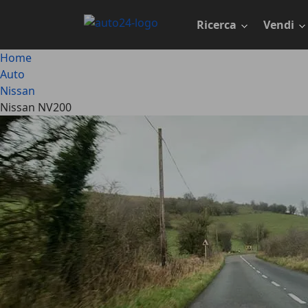
Passa
al
Ricerca
Vendi
contenuto
principale
Home
Auto
Nissan
Nissan NV200