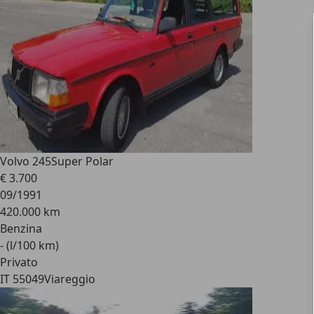
Volvo 245
Super Polar
€ 3.700
09/1991
420.000 km
Benzina
- (l/100 km)
Privato
IT 55049
Viareggio