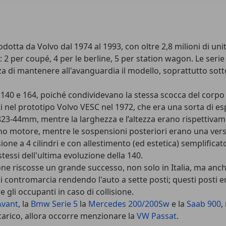
tta da Volvo dal 1974 al 1993, con oltre 2,8 milioni di unità
: 2 per coupé, 4 per le berline, 5 per station wagon. Le seri
a di mantenere all'avanguardia il modello, soprattutto sotto 
140 e 164, poiché condividevano la stessa scocca del corpo v
ti nel prototipo Volvo VESC nel 1972, che era una sorta di es
4.823-44mm, mentre la larghezza e l’altezza erano rispettiv
no motore, mentre le sospensioni posteriori erano una versi
one a 4 cilindri e con allestimento (ed estetica) semplificato 
stessi dell'ultima evoluzione della 140.
ne riscosse un grande successo, non solo in Italia, ma anch
li contromarcia rendendo l'auto a sette posti; questi posti e
gli occupanti in caso di collisione.
Avant
, la
Bmw Serie 5
la
Mercedes 200/200Sw
e la
Saab 900
,
 carico, allora occorre menzionare la
VW Passat
.