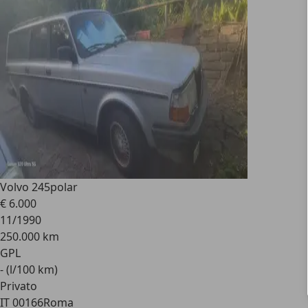
Volvo 245
polar
€ 6.000
11/1990
250.000 km
GPL
- (l/100 km)
Privato
IT 00166
Roma