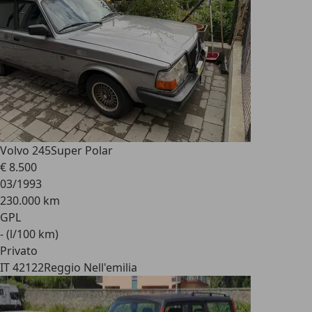
Volvo 245
Super Polar
€ 8.500
03/1993
230.000 km
GPL
- (l/100 km)
Privato
IT 42122
Reggio Nell'emilia