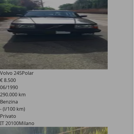
Volvo 245
Polar
€ 8.500
06/1990
290.000 km
Benzina
- (l/100 km)
Privato
IT 20100
Milano