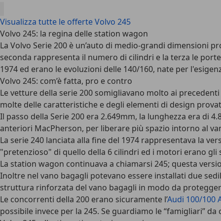
Visualizza tutte le offerte Volvo 245
Volvo 245: la regina delle station wagon
La Volvo Serie 200 è un’auto di medio-grandi dimensioni prodo
seconda rappresenta il numero di cilindri e la terza le porte
1974 ed erano le evoluzioni delle 140/160, nate per l'esigenz
Volvo 245: com’è fatta, pro e contro
Le vetture della serie 200 somigliavano molto ai precedenti 
molte delle caratteristiche e degli elementi di design prova
Il passo della Serie 200 era 2.649mm, la lunghezza era di 
anteriori MacPherson, per liberare più spazio intorno al va
La serie 240 lanciata alla fine del 1974 rappresentava la versi
"pretenzioso" di quello della 6 cilindri ed i motori erano gli 
La station wagon continuava a chiamarsi 245; questa versio
Inoltre nel vano bagagli potevano essere installati due sedi
struttura rinforzata del vano bagagli in modo da proteggere 
Le concorrenti della 200 erano sicuramente l’
Audi 100/100 
possibile invece per la 245. Se guardiamo le “famigliari” da