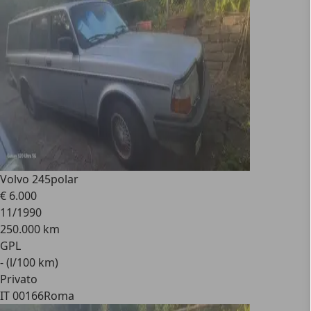
Volvo 245
polar
€ 6.000
11/1990
250.000 km
GPL
- (l/100 km)
Privato
IT 00166
Roma