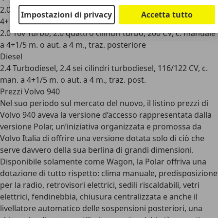
2.0 16v, 2.0 quattro cilindri aspirato, 139 CV, c. manuale a
Impostazioni di privacy
Accetta tutto
4+1/5 m. o aut. a 4 m., trazione posteriore
2.0 16v Turbo, 2.0 quattro cilindri turbo, 200 CV, c. manuale
a 4+1/5 m. o aut. a 4 m., traz. posteriore
Diesel
2.4 Turbodiesel, 2.4 sei cilindri turbodiesel, 116/122 CV, c.
man. a 4+1/5 m. o aut. a 4 m., traz. post.
Prezzi Volvo 940
Nel suo periodo sul mercato del nuovo, il listino prezzi di
Volvo 940 aveva la versione d’accesso rappresentata dalla
versione Polar, un’iniziativa organizzata e promossa da
Volvo Italia di offrire una versione dotata solo di ciò che
serve davvero della sua berlina di grandi dimensioni.
Disponibile solamente come Wagon, la Polar offriva una
dotazione di tutto rispetto: clima manuale, predisposizione
per la radio, retrovisori elettrici, sedili riscaldabili, vetri
elettrici, fendinebbia, chiusura centralizzata e anche il
livellatore automatico delle sospensioni posteriori, una