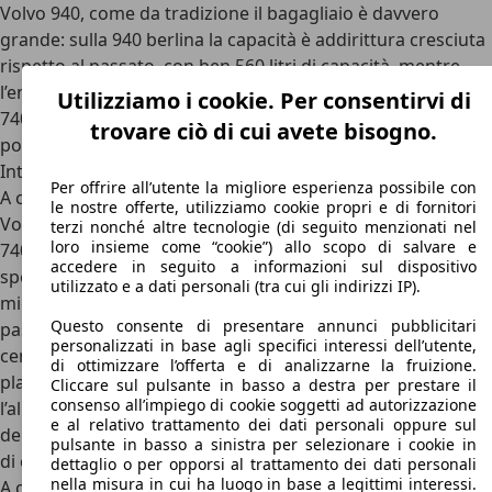
Volvo 940, come da tradizione il bagagliaio è davvero
grande: sulla 940 berlina la capacità è addirittura cresciuta
rispetto al passato, con ben 560 litri di capacità, mentre
l’enorme Wagon condivide la capacità con la precedente
Utilizziamo i cookie. Per consentirvi di
740 di 1.150 litri che diventano 1.950 abbattendo il divano
trovare ciò di cui avete bisogno.
posteriore.
Interni Volvo 940
Per offrire all’utente la migliore esperienza possibile con
A cambiare maggiormente sono stati però gli interni di
le nostre offerte, utilizziamo cookie propri e di fornitori
Volvo 940, che danno un'ulteriore dose di modernità alla
terzi nonché altre tecnologie (di seguito menzionati nel
loro insieme come “cookie”) allo scopo di salvare e
740, che già aveva riportato al passo coi tempi la 240. Nello
accedere in seguito a informazioni sul dispositivo
specifico, la plancia è più moderna e rifinita con materiali
utilizzato e a dati personali (tra cui gli indirizzi IP).
migliori, riprendendo l’impostazione decisamente più al
Questo consente di presentare annunci pubblicitari
passo coi tempi della 740. Troviamo quindi una consolle
personalizzati in base agli specifici interessi dell’utente,
centrale molto generosa e a sbalzo rispetto al resto della
di ottimizzare l’offerta e di analizzarne la fruizione.
plancia, con i comandi per il clima in cima e, più in basso,
Cliccare sul pulsante in basso a destra per prestare il
consenso all’impiego di cookie soggetti ad autorizzazione
l’alloggiamento per la radio e un portaoggetti che, ironia
e al relativo trattamento dei dati personali oppure sul
della sorte, è delle dimensioni perfette per gli smartphone
pulsante in basso a sinistra per selezionare i cookie in
di oggi.
dettaglio o per opporsi al trattamento dei dati personali
nella misura in cui ha luogo in base a legittimi interessi.
A caratterizzare gli interni di Volvo 940 c’è poi l’enorme