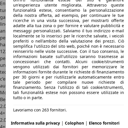
Entrambi i motori, poi, erano disponibili anche in versione
un'esperienza utente migliorata. Attraverso queste
turbo, con rispettivamente 155 e 200 CV. La gamma a
funzionalità estese, consentiamo la personalizzazione
della nostra offerta, ad esempio, per continuare le tue
gasolio, infine, era composta dal ben noto 2.4 sei cilindri in
ricerche in una visita successiva, per mostrarti offerte
linea di origine Volkswagen introdotto già alla fine degli
adatte alla tua zona o per fornire e valutare pubblicità e
anni ’70. Rispetto al passato, però, il motore è stato
messaggi personalizzati. Salviamo il tuo indirizzo e-mail
localmente se lo inserisci per le ricerche salvate, i veicoli
pesantemente modificato per limitare la fumosità che lo
preferiti o nell'ambito della valutazione dei prezzi. Ciò
ha sempre colpito e per migliorare la potenza, portata a
semplifica l'utilizzo del sito web, poiché non è necessario
122 CV (116 per alcuni modelli). La vetustà del progetto,
reinserirlo nelle visite successive. Con il tuo consenso, le
informazioni basate sull'utilizzo saranno trasmesse ai
però, si vede dalle trasmissioni: di serie, infatti, troviamo
concessionari che contatti. Alcuni cookie/strumenti
un cambio a quattro marce con overdrive, una soluzione
vengono utilizzati dai fornitori per memorizzare le
tecnica non più comune negli anni ’90, mentre a richiesta
informazioni fornite durante le richieste di finanziamento
per 30 giorni e per riutilizzarle automaticamente entro
c’era un più convenzionale cinque marce manuale o un
tale periodo per compilare nuove richieste di
automatico a quattro marce.
finanziamento. Senza l'utilizzo di tali cookie/strumenti,
Motori Volvo 940
tali funzionalità estese non possono essere utilizzate in
tutto o in parte.
Benzina
2.0 8v, 2.0 quattro cilindri aspirato, 112 CV, c. manuale a
Lavoriamo con 263 fornitori.
4+1/5 m. o aut. a 4 m., trazione posteriore
2.0 8v Turbo, 2.0 quattro cilindri turbo, 155 CV, c. manuale a
|
|
Informativa sulla privacy
Colophon
Elenco fornitori
4+1/5 m. o aut. a 4 m., traz. posteriore