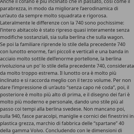
Anche il cofano è più inclinato che in passato, così come il
parabrezza, in modo da migliorare l’aerodinamica di
un’auto da sempre molto squadrata e rigorosa.
Lateralmente le differenze con la 740 sono pochissime:
l’intero abitacolo è stato ripreso quasi interamente senza
modifiche sostanziali, sia sulla berlina che sulla wagon.
Se poi la familiare riprende lo stile della precedente 740
con lunotto enorme, fari piccoli e verticali e una banda in
acciaio molto sottile dell’enorme portellone, la berlina
rivoluziona un po’ lo stile della precedente 740, considerata
da molto troppo estrema. Il lunotto ora è molto più
inclinato e si raccorda meglio con il terzo volume. Per non
dare l’impressione di un’auto “senza capo né coda”, poi, il
posteriore è molto più alto di prima, e il disegno dei fari è
molto più moderno e personale, dando uno stile più al
passo coi tempi alla berlina svedese. Non mancano poi,
sulla 940, fasce paracolpi, maniglie e cornici dei finestrini in
plastica grezza, marchio di fabbrica delle “spartane” 40
della gamma Volvo. Concludendo con le dimensioni di