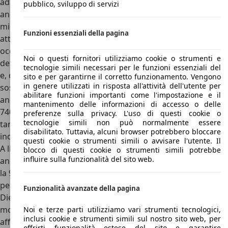
adattata per gli anni ’90 sulla 940. Come per gli interni,
pubblico, sviluppo di servizi
anche la meccanica era stata rivista per offrire una
migliore sicurezza: se all’interno comparvero poggiatesta
Funzioni essenziali della pagina
attivi e cinture con pretensionatore per tutti i cinque
occupanti, la meccanica vide anteriore e posteriore a
Noi o questi fornitori utilizziamo cookie o strumenti e
deformazione programmata, barre laterali anti-intrusione
tecnologie simili necessari per le funzioni essenziali del
e, dal punto di vista tecnico, l’introduzione di una nuova
sito e per garantirne il corretto funzionamento. Vengono
in genere utilizzati in risposta all'attività dell'utente per
sospensione indipendente a bracci multipli sulla berlina,
abilitare funzioni importanti come l'impostazione e il
ancora migliore di quella della 740. La Wagon, come per la
mantenimento delle informazioni di accesso o delle
740, puntava ancora però sul ponte rigido della Serie 200,
preferenze sulla privacy. L'uso di questi cookie o
tecnologie simili non può normalmente essere
tanto valido in quanto a capacità di carico ma,
disabilitato. Tuttavia, alcuni browser potrebbero bloccare
indubbiamente, poco moderno.
questi cookie o strumenti simili o avvisare l'utente. Il
A livello di motori Volvo 940 portò all’ultima applicazione
blocco di questi cookie o strumenti simili potrebbe
influire sulla funzionalità del sito web.
anche i mitici motori B21 che troviamo anche sulla 240: se
la 960 offriva anche nuovi motori a sei cilindri, la 940 puntò,
per il mercato italiano, quattro motori a benzina e uno
Funzionalità avanzate della pagina
Diesel. Ad aprire la gamma troviamo il classico 2.0
monoalbero con due valvole per cilindro da 112 CV,
Noi e terze parti utilizziamo vari strumenti tecnologici,
inclusi cookie e strumenti simili sul nostro sito web, per
affiancato anche da un bialbero con 16 valvole da 139 CV.
offrirti funzionalità estese del sito e garantire