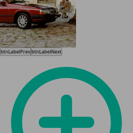
btnLabelPrev
btnLabelNext