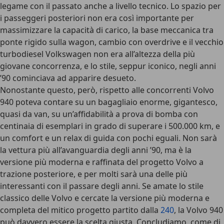
legame con il passato anche a livello tecnico. Lo spazio per
i passeggeri posteriori non era così importante per
massimizzare la capacità di carico, la base meccanica tra
ponte rigido sulla wagon, cambio con overdrive e il vecchio
turbodiesel Volkswagen non era all’altezza della più
giovane concorrenza, e lo stile, seppur iconico, negli anni
’90 cominciava ad apparire desueto.
Nonostante questo, però, rispetto alle concorrenti Volvo
940 poteva contare su un bagagliaio enorme, gigantesco,
quasi da van, su un’affidabilità a prova di bomba con
centinaia di esemplari in grado di superare i 500.000 km, e
un comfort e un relax di guida con pochi eguali. Non sarà
la vettura più all’avanguardia degli anni ’90, ma è la
versione più moderna e raffinata del progetto Volvo a
trazione posteriore, e per molti sarà una delle più
interessanti con il passare degli anni. Se amate lo stile
classico delle Volvo e cercate la versione più moderna e
completa del mitico progetto partito dalla
240
, la Volvo 940
può davvero essere la scelta giusta. Concludiamo, come di