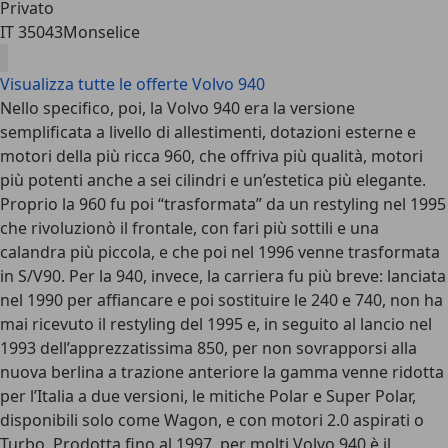
Privato
IT 35043
Monselice
Visualizza tutte le offerte Volvo 940
Nello specifico, poi, la Volvo 940 era la versione
semplificata a livello di allestimenti, dotazioni esterne e
motori della più ricca 960, che offriva più qualità, motori
più potenti anche a sei cilindri e un’estetica più elegante.
Proprio la 960 fu poi “trasformata” da un restyling nel 1995
che rivoluzionò il frontale, con fari più sottili e una
calandra più piccola, e che poi nel 1996 venne trasformata
in S/V90. Per la 940, invece, la carriera fu più breve: lanciata
nel 1990 per affiancare e poi sostituire le 240 e 740, non ha
mai ricevuto il restyling del 1995 e, in seguito al lancio nel
1993 dell’apprezzatissima 850, per non sovrapporsi alla
nuova berlina a trazione anteriore la gamma venne ridotta
per l’Italia a due versioni, le mitiche Polar e Super Polar,
disponibili solo come Wagon, e con motori 2.0 aspirati o
Turbo. Prodotta fino al 1997, per molti Volvo 940 è il