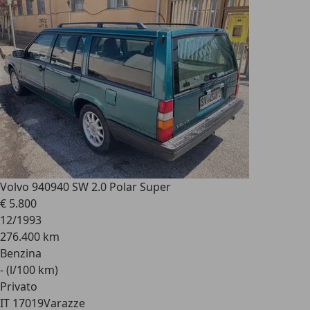
Volvo 940
940 SW 2.0 Polar Super
€ 5.800
12/1993
276.400 km
Benzina
- (l/100 km)
Privato
IT 17019
Varazze