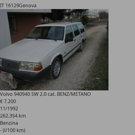
IT 16129
Genova
Volvo 940
940 SW 2.0 cat. BENZ/METANO
€ 7.200
11/1992
262.354 km
Benzina
- (l/100 km)