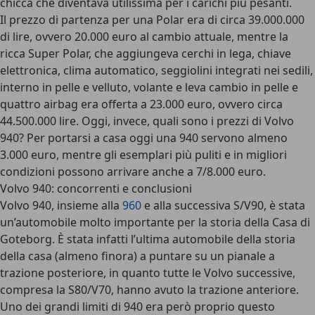
chicca che diventava utilissima per i carichi più pesanti.
Il prezzo di partenza per una Polar era di circa 39.000.000
di lire, ovvero 20.000 euro al cambio attuale, mentre la
ricca Super Polar, che aggiungeva cerchi in lega, chiave
elettronica, clima automatico, seggiolini integrati nei sedili,
interno in pelle e velluto, volante e leva cambio in pelle e
quattro airbag era offerta a 23.000 euro, ovvero circa
44.500.000 lire. Oggi, invece, quali sono i prezzi di Volvo
940? Per portarsi a casa oggi una 940 servono almeno
3.000 euro, mentre gli esemplari più puliti e in migliori
condizioni possono arrivare anche a 7/8.000 euro.
Volvo 940: concorrenti e conclusioni
Volvo 940, insieme alla
960
e alla successiva S/V90, è stata
un’automobile molto importante per la storia della Casa di
Goteborg. È stata infatti l’ultima automobile della storia
della casa (almeno finora) a puntare su un pianale a
trazione posteriore, in quanto tutte le Volvo successive,
compresa la S80/V70, hanno avuto la trazione anteriore.
Uno dei grandi limiti di 940 era però proprio questo