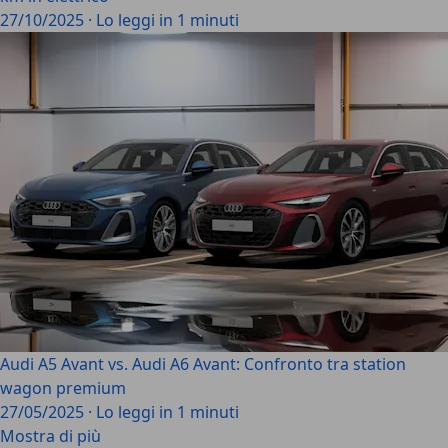
27/10/2025
·
Lo leggi in 1 minuti
Audi A5 Avant vs. Audi A6 Avant: Confronto tra station
wagon premium
27/05/2025
·
Lo leggi in 1 minuti
Mostra di più