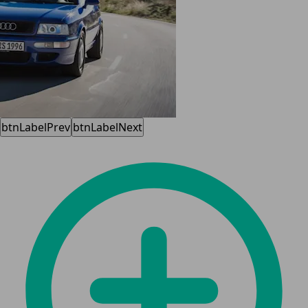
btnLabelPrev
btnLabelNext