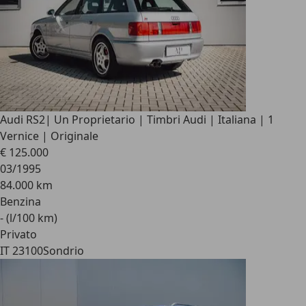
Audi RS2
| Un Proprietario | Timbri Audi | Italiana | 1
Vernice | Originale
€ 125.000
03/1995
84.000 km
Benzina
- (l/100 km)
Privato
IT 23100
Sondrio