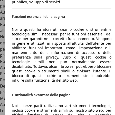
pubblico, sviluppo di servizi
parte, infatti, da un prezzo poco sotto i 50.000 euro per
Audi RS2 non perfettamente restaurate e ben tenute, per
Funzioni essenziali della pagina
arrivare a circa 95.000 euro per i primi anni con i motori
Porsche. La scelta dell’Audi RS2 era disponibile in un solo
Noi o questi fornitori utilizziamo cookie o strumenti e
allestimento con prezzi a partire da 96 milioni di lire.
tecnologie simili necessari per le funzioni essenziali del
Nel pacchetto base troviamo cerchi in lega da 17″ di
sito e per garantirne il corretto funzionamento. Vengono
derivazione Porsche, gruppi ottici allo Xenon, volante in
in genere utilizzati in risposta all'attività dell'utente per
abilitare funzioni importanti come l'impostazione e il
pelle, kit estetico Audi RS specifico, sedili specifici, assetto
mantenimento delle informazioni di accesso o delle
progressivo, radio specifica e l’immancabile motore Audi e
preferenze sulla privacy. L'uso di questi cookie o
Porsche.
tecnologie simili non può normalmente essere
disabilitato. Tuttavia, alcuni browser potrebbero bloccare
Audi RS2: Target e Punti di Forza
questi cookie o strumenti simili o avvisare l'utente. Il
Per chi cerca una sportiva anni ’90
blocco di questi cookie o strumenti simili potrebbe
Per chi cerca spazio senza rinunciare alle prestazioni
influire sulla funzionalità del sito web.
Design ricercato
Presenza differenziale Torsen
Funzionalità avanzate della pagina
Motore cinque cilindri
Audi RS2: Alternative e Concorrenti
Noi e terze parti utilizziamo vari strumenti tecnologici,
inclusi cookie e strumenti simili sul nostro sito web, per
Le concorrenti dell’Audi RS2 sono poche e tutte molto
offrirti funzionalità estese del sito e garantire