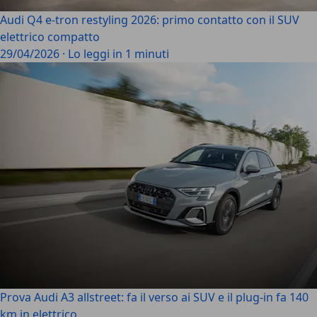
Audi Q4 e-tron restyling 2026: primo contatto con il SUV
elettrico compatto
29/04/2026
·
Lo leggi in 1 minuti
Prova Audi A3 allstreet: fa il verso ai SUV e il plug-in fa 140
km in elettrico