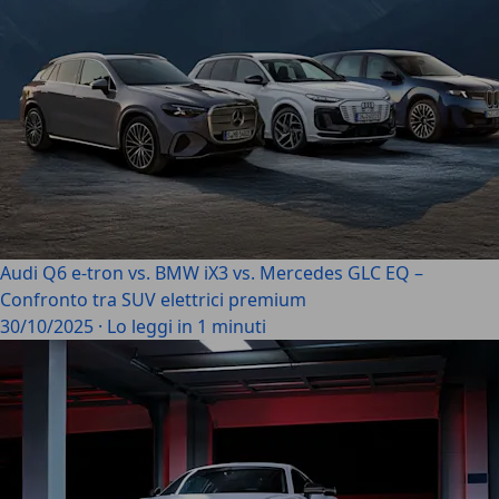
Audi Q6 e-tron vs. BMW iX3 vs. Mercedes GLC EQ –
Confronto tra SUV elettrici premium
30/10/2025
·
Lo leggi in 1 minuti