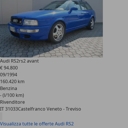
Audi RS2
rs2 avant
€ 94.800
09/1994
160.420 km
Benzina
- (l/100 km)
Rivenditore
IT 31033
Castelfranco Veneto - Treviso
Visualizza tutte le offerte Audi RS2