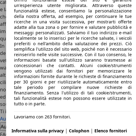
cattive, si parla della
BMW M3
, la Mercedes-Benz C45 AMG
un'esperienza utente migliorata. Attraverso queste
e la
Ford Focus RS
. Per tutte la potenza è la parola d’ordine
funzionalità estese, consentiamo la personalizzazione
della nostra offerta, ad esempio, per continuare le tue
che vuol dire tanto divertimento ed ogni volta che si
ricerche in una visita successiva, per mostrarti offerte
affonda il piede sull’acceleratore e si va di traverso è
adatte alla tua zona o per fornire e valutare pubblicità e
impossibile che non strappi un sorriso con la trazione
messaggi personalizzati. Salviamo il tuo indirizzo e-mail
localmente se lo inserisci per le ricerche salvate, i veicoli
quattro.
preferiti o nell'ambito della valutazione dei prezzi. Ciò
In conclusione l’Audi RS2 rappresenta il fiore all’occhiello
semplifica l'utilizzo del sito web, poiché non è necessario
della gamma
Audi 80
e riesce ancora oggi ad essere una
reinserirlo nelle visite successive. Con il tuo consenso, le
informazioni basate sull'utilizzo saranno trasmesse ai
vettura moderna e resta il meglio della gamma RS station
concessionari che contatti. Alcuni cookie/strumenti
wagon, questa sportiva, nonostante il costo elevato per le
vengono utilizzati dai fornitori per memorizzare le
altre versioni rimane unica nel suo genere ed il suo
2.2 5
informazioni fornite durante le richieste di finanziamento
per 30 giorni e per riutilizzarle automaticamente entro
cilindri turbo è in grado di far incantare ancora tutti
tale periodo per compilare nuove richieste di
nonostante al giorno d’oggi si viva in un mondo di batterie
finanziamento. Senza l'utilizzo di tali cookie/strumenti,
ed ibride, per questo meglio godersi questa perla rara dal
tali funzionalità estese non possono essere utilizzate in
tutto o in parte.
sound unico.
Ti interessa la Audi RS2
Lavoriamo con 263 fornitori.
Audi RS2 usata
Audi RS2 nuova auto
Audi RS2 offerte concessionario
|
|
Informativa sulla privacy
Colophon
Elenco fornitori
FAQ