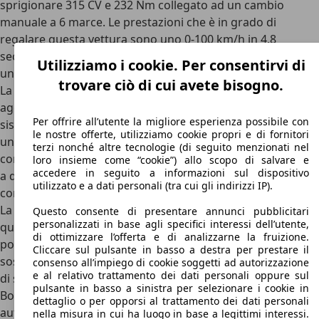
sprigionare 315 CV e 232 Nm
collegato ad un cambio
manuale a 6 marce. Le prestazioni che è in grado di
regalare questa vettura sono uno 0-100 km/h in 4,8
secondi e una potenza fissata a 262 km/h gestite anche da
Utilizziamo i cookie. Per consentirvi di
una trazione integrale permanente.
trovare ciò di cui avete bisogno.
La pressione era stata aumentata da 1,1 a 1.4 Bar, e furono
aggiunti un nuovo intercooler maggiorato, un nuovo
Per offrire all’utente la migliore esperienza possibile con
sistema di scarico, nuovi alberi a camme, nuovi iniettori e
le nostre offerte, utilizziamo cookie propri e di fornitori
un ECU aggiornato per le alte prestazioni. La trazione è
terzi nonché altre tecnologie (di seguito menzionati nel
come da tradizione Audi affidata a un
sistema permanente
loro insieme come “cookie”) allo scopo di salvare e
accedere in seguito a informazioni sul dispositivo
a quattro ruote motrici gestito da un differenziale Torsen
,
utilizzato e a dati personali (tra cui gli indirizzi IP).
con bloccaggio del differenziale elettro-meccanico.
La Porsche ha installato un impianto frenante derivato da
Questo consente di presentare annunci pubblicitari
personalizzati in base agli specifici interessi dell’utente,
quello della Porsche 911, inserito all'interno di cerchi da 17
di ottimizzare l’offerta e di analizzarne la fruizione.
pollici di provenienza Porsche 968. L'impianto frenante e le
Cliccare sul pulsante in basso a destra per prestare il
sospensioni sono differenti rispetto a quelle in dotazione
consenso all’impiego di cookie soggetti ad autorizzazione
e al relativo trattamento dei dati personali oppure sul
di serie sull'Audi 80, tuttavia mantiene l'ABS costruito dalla
pulsante in basso a sinistra per selezionare i cookie in
Bosch. I freni anteriori sono da 304 millimetri di diametro
dettaglio o per opporsi al trattamento dei dati personali
autoventilati costruiti dalla Brembo e al retrotreno con 299
nella misura in cui ha luogo in base a legittimi interessi.