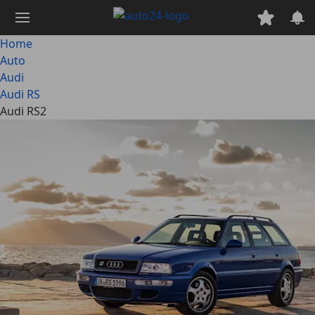
Passa
al
contenuto
Home
principale
Auto
Audi
Audi RS
Audi RS2