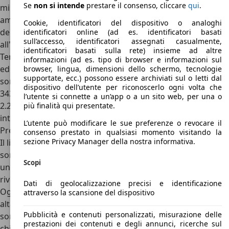
Se
non si intende
prestare il consenso, cliccare
qui
.
millimetri con pinze a quattro pistoncini. Gli
ammortizzatori sono stati irrigiditi e sono state introdotte
Cookie, identificatori del dispositivo o analoghi
delle barre antirollio per garantire maggiore stabilità
identificatori online (ad es. identificatori basati
sull’accesso, identificatori assegnati casualmente,
all'auto
.
identificatori basati sulla rete) insieme ad altre
Terminando i consumi dell’Audi RS2 si attestano tra gli 11.2
informazioni (ad es. tipo di browser e informazioni sul
ed i 12 per 100 chilometri. Anche a livello di emissioni ci
browser, lingua, dimensioni dello schermo, tecnologie
supportate, ecc.) possono essere archiviati sul o letti dal
sono poche differenze tra i due modelli, con un dato pari a
dispositivo dell’utente per riconoscerlo ogni volta che
343 grammi di CO2 per km.
l’utente si connette a un’app o a un sito web, per una o
2.2 315 CV, Quattro, cambio manuale 6 rapporti, trazione
più finalità qui presentate.
integrale
L’utente può modificare le sue preferenze o revocare il
Prezzi Audi RS2
consenso prestato in qualsiasi momento visitando la
sezione Privacy Manager della nostra informativa.
Il listino prezzi dell’Audi RS2, data la sua presenza quasi in
sordina, era molto semplice, con un solo allestimento. Le
Scopi
uniche possibilità di scelta potevano essere fatte sui
rivestimenti in pelle, oppure in
misto alcantara e pelle
.
Dati di geolocalizzazione precisi e identificazione
Oggi le quotazioni di mercato dell’Audi RS2 sono molto
attraverso la scansione del dispositivo
altalenanti ed in netta salita, le quotazioni di questa vettura
Pubblicità e contenuti personalizzati, misurazione delle
sono modificabili in base agli anni di produzione, al
prestazioni dei contenuti e degli annunci, ricerche sul
chilometraggio ed al motore che monta questa vettura. Si