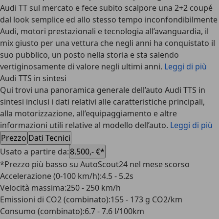
Audi TT sul mercato e fece subito scalpore una 2+2 coupé
dal look semplice ed allo stesso tempo inconfondibilmente
Audi, motori prestazionali e tecnologia all’avanguardia, il
mix giusto per una vettura che negli anni ha conquistato il
suo pubblico, un posto nella storia e sta salendo
vertiginosamente di valore negli ultimi anni.
Leggi di più
Audi TTS in sintesi
Qui trovi una panoramica generale dell’auto Audi TTS in
sintesi inclusi i dati relativi alle caratteristiche principali,
alla motorizzazione, all’equipaggiamento e altre
informazioni utili relative al modello dell’auto.
Leggi di più
Prezzo
Dati Tecnici
Usato a partire da
:
8.500,- €*
*Prezzo più basso su AutoScout24 nel mese scorso
Accelerazione (0-100 km/h)
:
4.5 - 5.2s
Velocità massima
:
250 - 250 km/h
Emissioni di CO2 (combinato)
:
155 - 173 g CO2/km
Consumo (combinato)
:
6.7 - 7.6 l/100km