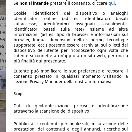
Se
non si intende
prestare il consenso, cliccare
qui
.
Cookie, identificatori del dispositivo o analoghi
Audi TTS
TTS Coupe 2.0 tfsi quattro s-tronic
identificatori online (ad es. identificatori basati
sull’accesso, identificatori assegnati casualmente,
€ 30.000
identificatori basati sulla rete) insieme ad altre
08/2015
informazioni (ad es. tipo di browser e informazioni sul
99.999 km
browser, lingua, dimensioni dello schermo, tecnologie
supportate, ecc.) possono essere archiviati sul o letti dal
Benzina
dispositivo dell’utente per riconoscerlo ogni volta che
6,7 l/100 km (comb.)
l’utente si connette a un’app o a un sito web, per una o
Privato
più finalità qui presentate.
IT 00181
Roma
L’utente può modificare le sue preferenze o revocare il
consenso prestato in qualsiasi momento visitando la
sezione Privacy Manager della nostra informativa.
Scopi
Dati di geolocalizzazione precisi e identificazione
attraverso la scansione del dispositivo
Pubblicità e contenuti personalizzati, misurazione delle
prestazioni dei contenuti e degli annunci, ricerche sul