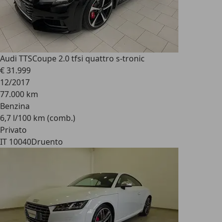
Audi TTS
Coupe 2.0 tfsi quattro s-tronic
€ 31.999
12/2017
77.000 km
Benzina
6,7 l/100 km (comb.)
Privato
IT 10040
Druento