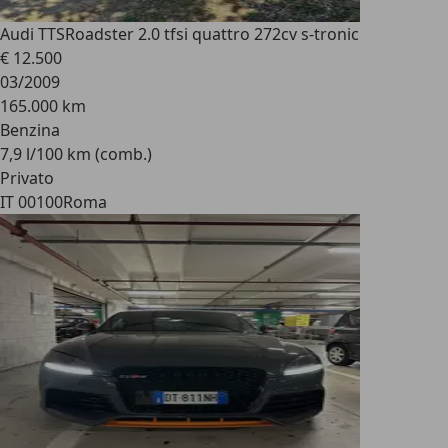
Audi TTS
Roadster 2.0 tfsi quattro 272cv s-tronic
€ 12.500
03/2009
165.000 km
Benzina
7,9 l/100 km (comb.)
Privato
IT 00100
Roma