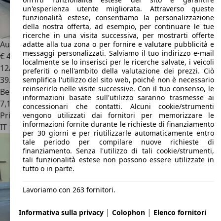
un'esperienza utente migliorata. Attraverso queste
funzionalità estese, consentiamo la personalizzazione
della nostra offerta, ad esempio, per continuare le tue
ricerche in una visita successiva, per mostrarti offerte
Audi TTS
Coupe 2.0 tfsi Sport Attitude quattro 306cv s-tro
adatte alla tua zona o per fornire e valutare pubblicità e
messaggi personalizzati. Salviamo il tuo indirizzo e-mail
€ 41.000
localmente se lo inserisci per le ricerche salvate, i veicoli
12/2020
preferiti o nell'ambito della valutazione dei prezzi. Ciò
39.000 km
semplifica l'utilizzo del sito web, poiché non è necessario
reinserirlo nelle visite successive. Con il tuo consenso, le
Benzina
informazioni basate sull'utilizzo saranno trasmesse ai
7,1 l/100 km (comb.)
concessionari che contatti. Alcuni cookie/strumenti
Privato
vengono utilizzati dai fornitori per memorizzare le
informazioni fornite durante le richieste di finanziamento
IT 10146
Torino
per 30 giorni e per riutilizzarle automaticamente entro
tale periodo per compilare nuove richieste di
finanziamento. Senza l'utilizzo di tali cookie/strumenti,
tali funzionalità estese non possono essere utilizzate in
tutto o in parte.
Lavoriamo con 263 fornitori.
|
|
Informativa sulla privacy
Colophon
Elenco fornitori