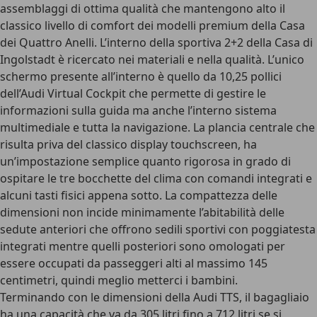
assemblaggi di ottima qualità che mantengono alto il
classico livello di comfort dei modelli premium della Casa
dei Quattro Anelli. L’interno della sportiva 2+2 della Casa di
Ingolstadt è ricercato nei materiali e nella qualità. L’unico
schermo presente all’interno è quello da 10,25 pollici
dell’Audi Virtual Cockpit che permette di gestire le
informazioni sulla guida ma anche l’interno sistema
multimediale e tutta la navigazione. La plancia centrale che
risulta priva del classico display touchscreen, ha
un’impostazione semplice quanto rigorosa in grado di
ospitare le tre bocchette del clima con comandi integrati e
alcuni tasti fisici appena sotto. La compattezza delle
dimensioni non incide minimamente l’abitabilità delle
sedute anteriori che offrono sedili sportivi con poggiatesta
integrati mentre quelli posteriori sono omologati per
essere occupati da passeggeri alti al massimo 145
centimetri, quindi meglio metterci i bambini.
Terminando con le dimensioni della Audi TTS, il bagagliaio
ha una capacità che va da 305 litri fino a 712 litri se si