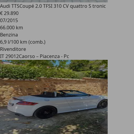
Audi TTS
Coupé 2.0 TFSI 310 CV quattro S tronic
€ 29.890
07/2015
66.000 km
Benzina
6,9 l/100 km (comb.)
Rivenditore
IT 29012
Caorso – Piacenza - Pc