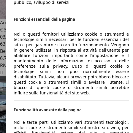
pubblico, sviluppo di servizi
Funzioni essenziali della pagina
Audi TTS
TTS Coupe 2.0 tfsi quattro s-tronic 4X4
€ 34.500
Noi o questi fornitori utilizziamo cookie o strumenti e
03/2018
tecnologie simili necessari per le funzioni essenziali del
63.857 km
sito e per garantirne il corretto funzionamento. Vengono
in genere utilizzati in risposta all'attività dell'utente per
Benzina
abilitare funzioni importanti come l'impostazione e il
6,7 l/100 km (comb.)
mantenimento delle informazioni di accesso o delle
Rivenditore
preferenze sulla privacy. L'uso di questi cookie o
tecnologie simili non può normalmente essere
IT 36022
Cassola - Vicenza
disabilitato. Tuttavia, alcuni browser potrebbero bloccare
questi cookie o strumenti simili o avvisare l'utente. Il
blocco di questi cookie o strumenti simili potrebbe
influire sulla funzionalità del sito web.
Funzionalità avanzate della pagina
Noi e terze parti utilizziamo vari strumenti tecnologici,
inclusi cookie e strumenti simili sul nostro sito web, per
offrirti funzionalità estese del sito e garantire