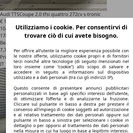
Audi TTS
Coupe 2.0 tfsi quattro 272cv s-tronic
€ 16.500
Utilizziamo i cookie. Per consentirvi di
10/2011
trovare ciò di cui avete bisogno.
178.000 km
Benzina
7,7 l/100 km (comb.)
Per offrire all’utente la migliore esperienza possibile con
le nostre offerte, utilizziamo cookie propri e di fornitori
Privato
terzi nonché altre tecnologie (di seguito menzionati nel
IT 18038
Sanremo
loro insieme come “cookie”) allo scopo di salvare e
accedere in seguito a informazioni sul dispositivo
utilizzato e a dati personali (tra cui gli indirizzi IP).
Questo consente di presentare annunci pubblicitari
personalizzati in base agli specifici interessi dell’utente,
di ottimizzare l’offerta e di analizzarne la fruizione.
Cliccare sul pulsante in basso a destra per prestare il
consenso all’impiego di cookie soggetti ad autorizzazione
e al relativo trattamento dei dati personali oppure sul
pulsante in basso a sinistra per selezionare i cookie in
dettaglio o per opporsi al trattamento dei dati personali
nella misura in cui ha luogo in base a legittimi interessi.