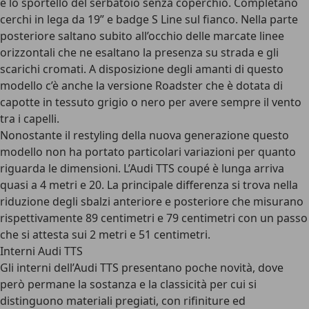
e lo sportello del serbatoio senza coperchio. Completano
cerchi in lega da 19” e badge S Line sul fianco. Nella parte
posteriore saltano subito all’occhio delle marcate linee
orizzontali che ne esaltano la presenza su strada e gli
scarichi cromati. A disposizione degli amanti di questo
modello c’è anche la versione Roadster che è dotata di
capotte in tessuto grigio o nero per avere sempre il vento
tra i capelli.
Nonostante il restyling della nuova generazione questo
modello non ha portato particolari variazioni per quanto
riguarda le dimensioni. L’Audi TTS coupé è lunga arriva
quasi a 4 metri e 20. La principale differenza si trova nella
riduzione degli sbalzi anteriore e posteriore che misurano
rispettivamente 89 centimetri e 79 centimetri con un passo
che si attesta sui 2 metri e 51 centimetri.
Interni Audi TTS
Gli interni dell’Audi TTS presentano poche novità, dove
però permane la sostanza e la classicità per cui si
distinguono materiali pregiati, con rifiniture ed