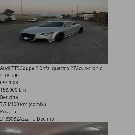
Audi TTS
Coupe 2.0 tfsi quattro 272cv s-tronic
€ 18.000
05/2008
158.000 km
Benzina
7,7 l/100 km (comb.)
Privato
IT 33082
Azzano Decimo