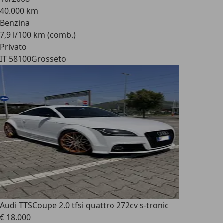
40.000 km
Benzina
7,9 l/100 km (comb.)
Privato
IT 58100
Grosseto
Audi TTS
Coupe 2.0 tfsi quattro 272cv s-tronic
€ 18.000