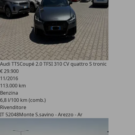
Audi TTS
Coupé 2.0 TFSI 310 CV quattro S tronic
€ 29.900
11/2016
113.000 km
Benzina
6,8 l/100 km (comb.)
Rivenditore
IT 52048
Monte S.savino - Arezzo - Ar