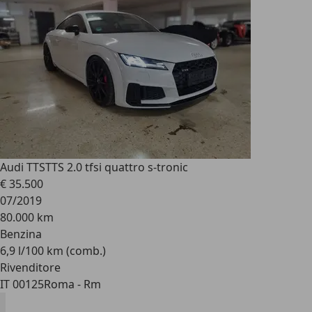
Audi TTS
TTS 2.0 tfsi quattro s-tronic
€ 35.500
07/2019
80.000 km
Benzina
6,9 l/100 km (comb.)
Rivenditore
IT 00125
Roma - Rm