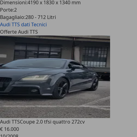
Dimensioni
:
4190 x 1830 x 1340 mm
Porte
:
2
Bagagliaio
:
280 - 712 Litri
Audi TTS
dati Tecnici
Offerte Audi TTS
Audi TTS
Coupe 2.0 tfsi quattro 272cv
€ 16.000
10/2008