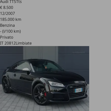
Audi TTS
Tts
€ 8.500
12/2007
185.000 km
Benzina
- (l/100 km)
Privato
IT 20812
Limbiate