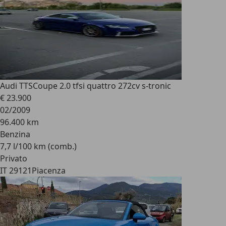
Audi TTS
Coupe 2.0 tfsi quattro 272cv s-tronic
€ 23.900
02/2009
96.400 km
Benzina
7,7 l/100 km (comb.)
Privato
IT 29121
Piacenza