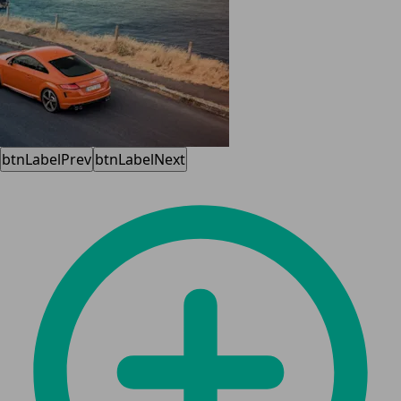
btnLabelPrev
btnLabelNext