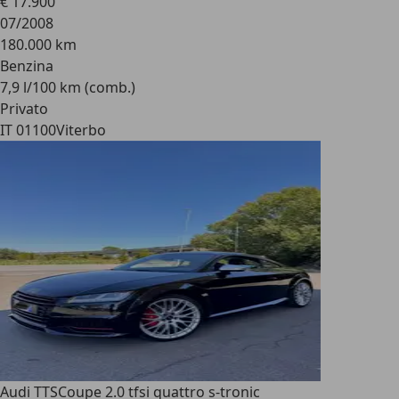
€ 17.900
07/2008
180.000 km
Benzina
7,9 l/100 km (comb.)
Privato
IT 01100
Viterbo
Audi TTS
Coupe 2.0 tfsi quattro s-tronic