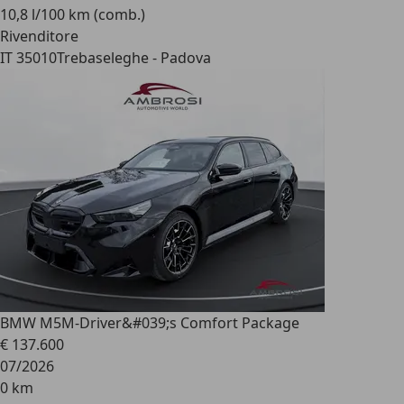
10,8 l/100 km (comb.)
Rivenditore
IT 35010
Trebaseleghe - Padova
BMW M5
M-Driver&#039;s Comfort Package
€ 137.600
07/2026
0 km