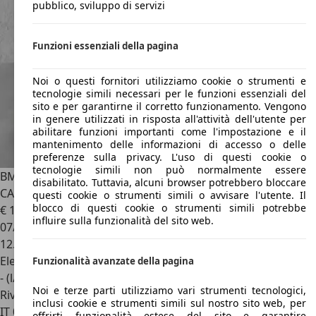
pubblico, sviluppo di servizi
Funzioni essenziali della pagina
Noi o questi fornitori utilizziamo cookie o strumenti e
tecnologie simili necessari per le funzioni essenziali del
sito e per garantirne il corretto funzionamento. Vengono
in genere utilizzati in risposta all'attività dell'utente per
abilitare funzioni importanti come l'impostazione e il
mantenimento delle informazioni di accesso o delle
preferenze sulla privacy. L'uso di questi cookie o
tecnologie simili non può normalmente essere
BMW M5
M5 Touring 4.4 727cv auto/PACCHETTO
disabilitato. Tuttavia, alcuni browser potrebbero bloccare
CARBONIO/FULL
questi cookie o strumenti simili o avvisare l'utente. Il
blocco di questi cookie o strumenti simili potrebbe
€ 137.900
1
influire sulla funzionalità del sito web.
07/2025
12.000 km
Elettrica/Benzina
Funzionalità avanzate della pagina
- (l/100 km)
Noi e terze parti utilizziamo vari strumenti tecnologici,
Rivenditore
inclusi cookie e strumenti simili sul nostro sito web, per
IT 00075
Lanuvio - Roma - Rm
offrirti funzionalità estese del sito e garantire