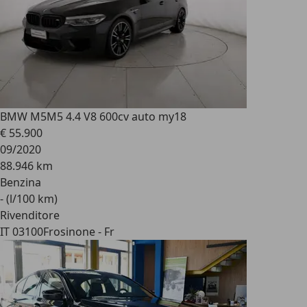
BMW M5
M5 4.4 V8 600cv auto my18
€ 55.900
09/2020
88.946 km
Benzina
- (l/100 km)
Rivenditore
IT 03100
Frosinone - Fr