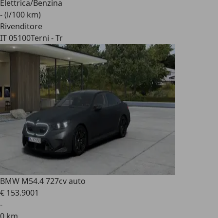
Elettrica/Benzina
- (l/100 km)
Rivenditore
IT 05100
Terni - Tr
BMW M5
4.4 727cv auto
€ 153.900
1
-
0 km