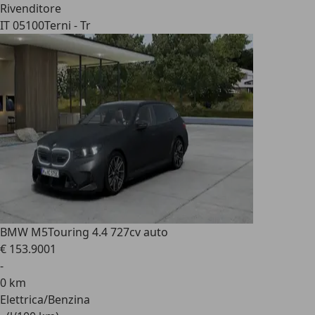
Rivenditore
IT 05100
Terni - Tr
BMW M5
Touring 4.4 727cv auto
€ 153.900
1
-
0 km
Elettrica/Benzina