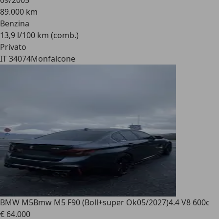
09/2005
89.000 km
Benzina
13,9 l/100 km (comb.)
Privato
IT 34074
Monfalcone
BMW M5
Bmw M5 F90 (Boll+super Ok05/2027)4.4 V8 600c
€ 64.000