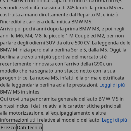
CV e 340 Nm di coppia. Capace di uno
0-100 km/h in 6,5
secondi e velocità massima di 245 km/h
, la prima M5 era
costruita a mano direttamente dal Reparto M, e iniziò
l’incredibile carriera della mitica BMW M5.
Arrivò poi pochi anni dopo la prima BMW M3, e poi negli
anni le M6, M4, M8, le piccole 1 M Coupé ed M2, per non
parlare degli odierni SUV da oltre 500 CV. La leggenda delle
BMW M inizia però dalla berlina Serie 5, dalla M5. Oggi, la
berlina a tre volumi più sportiva del mercato si è
recentemente rinnovata con l’arrivo della (G90), un
modello che ha segnato uno stacco netto con la sua
progenitrice. La nuova M5, infatti, è la prima elettrificata
della leggendaria berlina ad alte prestazioni.
Leggi di più
BMW M5 in sintesi
Qui trovi una panoramica generale dell’auto BMW M5 in
sintesi inclusi i dati relativi alle caratteristiche principali,
alla motorizzazione, all’equipaggiamento e altre
informazioni utili relative al modello dell’auto.
Leggi di più
Prezzo
Dati Tecnici