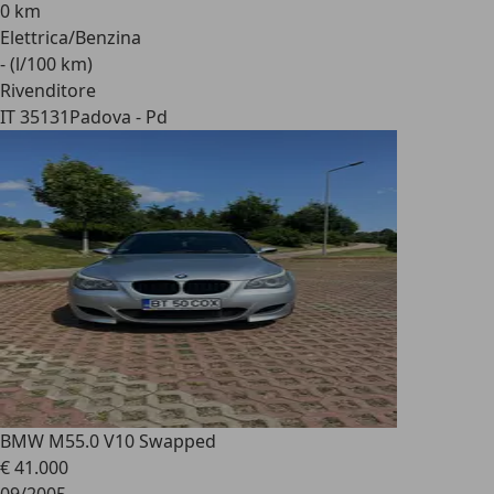
0 km
Elettrica/Benzina
- (l/100 km)
Rivenditore
IT 35131
Padova - Pd
BMW M5
5.0 V10 Swapped
€ 41.000