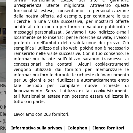
un'esperienza utente migliorata. Attraverso queste
funzionalità estese, consentiamo la personalizzazione
della nostra offerta, ad esempio, per continuare le tue
ricerche in una visita successiva, per mostrarti offerte
adatte alla tua zona o per fornire e valutare pubblicità e
messaggi personalizzati. Salviamo il tuo indirizzo e-mail
localmente se lo inserisci per le ricerche salvate, i veicoli
preferiti o nell'ambito della valutazione dei prezzi. Ciò
semplifica l'utilizzo del sito web, poiché non è necessario
reinserirlo nelle visite successive. Con il tuo consenso, le
informazioni basate sull'utilizzo saranno trasmesse ai
concessionari che contatti. Alcuni cookie/strumenti
vengono utilizzati dai fornitori per memorizzare le
informazioni fornite durante le richieste di finanziamento
per 30 giorni e per riutilizzarle automaticamente entro
BMW M5
Touring 4.4 727cv auto
tale periodo per compilare nuove richieste di
finanziamento. Senza l'utilizzo di tali cookie/strumenti,
€ 157.900
1
tali funzionalità estese non possono essere utilizzate in
-
tutto o in parte.
0 km
Elettrica/Benzina
Lavoriamo con 263 fornitori.
- (l/100 km)
|
|
Informativa sulla privacy
Colophon
Elenco fornitori
Rivenditore