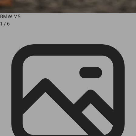
BMW M5
1
/
6