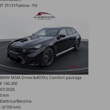
IT 35131
Padova - Pd
BMW M5
M-Driver&#039;s Comfort package
€ 140.300
07/2026
0 km
Elettrica/Benzina
- (l/100 km)