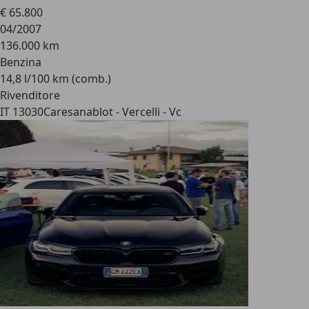
€ 65.800
04/2007
136.000 km
Benzina
14,8 l/100 km (comb.)
Rivenditore
IT 13030
Caresanablot - Vercelli - Vc