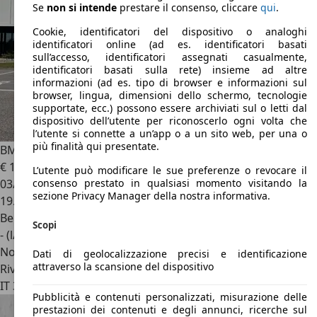
Se
non si intende
prestare il consenso, cliccare
qui
.
Cookie, identificatori del dispositivo o analoghi
identificatori online (ad es. identificatori basati
sull’accesso, identificatori assegnati casualmente,
identificatori basati sulla rete) insieme ad altre
informazioni (ad es. tipo di browser e informazioni sul
browser, lingua, dimensioni dello schermo, tecnologie
supportate, ecc.) possono essere archiviati sul o letti dal
dispositivo dell’utente per riconoscerlo ogni volta che
l’utente si connette a un’app o a un sito web, per una o
più finalità qui presentate.
BMW M5
Touring 4.4 727cv IVA ESPOSTA
€ 129.000
L’utente può modificare le sue preferenze o revocare il
03/2025
consenso prestato in qualsiasi momento visitando la
sezione Privacy Manager della nostra informativa.
19.900 km
Benzina
Scopi
- (l/100 km)
Novità
Dati di geolocalizzazione precisi e identificazione
attraverso la scansione del dispositivo
Rivenditore
IT 35010
Campo San Martino - Padova
Pubblicità e contenuti personalizzati, misurazione delle
prestazioni dei contenuti e degli annunci, ricerche sul