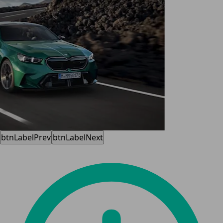
btnLabelPrev
btnLabelNext