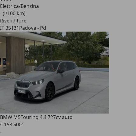
Elettrica/Benzina
- (l/100 km)
Rivenditore
IT 35131
Padova - Pd
BMW M5
Touring 4.4 727cv auto
€ 158.500
1
-