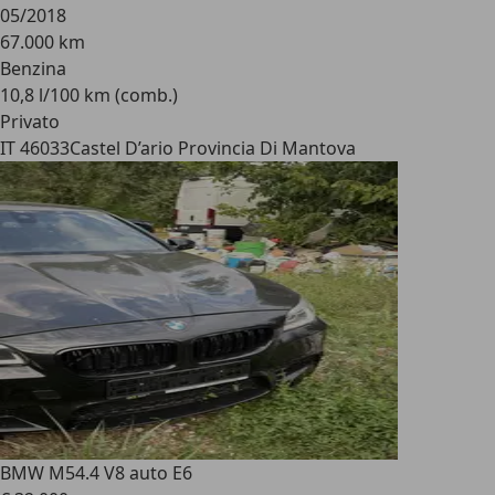
05/2018
67.000 km
Benzina
10,8 l/100 km (comb.)
Privato
IT 46033
Castel D’ario Provincia Di Mantova
BMW M5
4.4 V8 auto E6