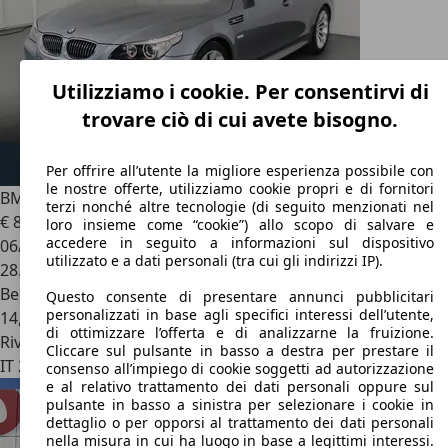
Utilizziamo i cookie. Per consentirvi di
trovare ciò di cui avete bisogno.
Per offrire all’utente la migliore esperienza possibile con
le nostre offerte, utilizziamo cookie propri e di fornitori
BMW M5
5.0 Veicolo BMW Classic Nanni Nember
terzi nonché altre tecnologie (di seguito menzionati nel
€ 81.000
loro insieme come “cookie”) allo scopo di salvare e
accedere in seguito a informazioni sul dispositivo
06/2005
utilizzato e a dati personali (tra cui gli indirizzi IP).
28.145 km
Benzina
Questo consente di presentare annunci pubblicitari
personalizzati in base agli specifici interessi dell’utente,
14,8 l/100 km (comb.)
di ottimizzare l’offerta e di analizzarne la fruizione.
Rivenditore
Cliccare sul pulsante in basso a destra per prestare il
IT 25126
Brescia - Bs
consenso all’impiego di cookie soggetti ad autorizzazione
e al relativo trattamento dei dati personali oppure sul
pulsante in basso a sinistra per selezionare i cookie in
dettaglio o per opporsi al trattamento dei dati personali
nella misura in cui ha luogo in base a legittimi interessi.