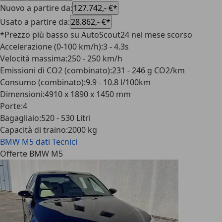
Nuovo a partire da
:
127.742,- €*
Usato a partire da
:
28.862,- €*
*Prezzo più basso su AutoScout24 nel mese scorso
Accelerazione (0-100 km/h)
:
3 - 4.3s
Velocità massima
:
250 - 250 km/h
Emissioni di CO2 (combinato)
:
231 - 246 g CO2/km
Consumo (combinato)
:
9.9 - 10.8 l/100km
Dimensioni
:
4910 x 1890 x 1450 mm
Porte
:
4
Bagagliaio
:
520 - 530 Litri
Capacità di traino
:
2000 kg
BMW M5
dati Tecnici
Offerte BMW M5