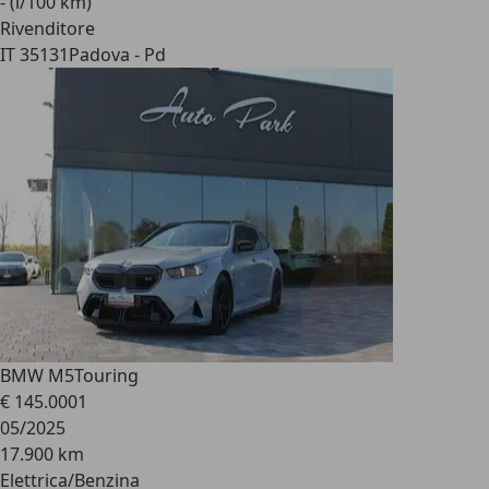
- (l/100 km)
Rivenditore
IT 35131
Padova - Pd
BMW M5
Touring
€ 145.000
1
05/2025
17.900 km
Elettrica/Benzina