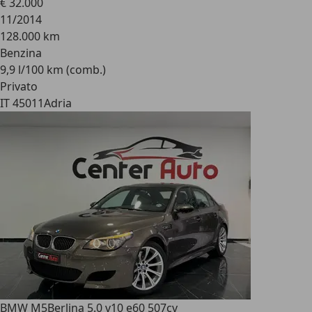
€ 32.000
11/2014
128.000 km
Benzina
9,9 l/100 km (comb.)
Privato
IT 45011
Adria
BMW M5
Berlina 5.0 v10 e60 507cv