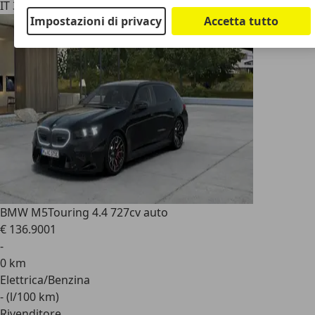
IT 35131
Padova - Pd
Impostazioni di privacy
Accetta tutto
BMW M5
Touring 4.4 727cv auto
€ 136.900
1
-
0 km
Elettrica/Benzina
- (l/100 km)
Rivenditore