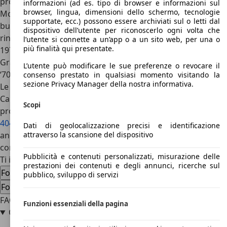
proporre sospensioni anteriori indipendenti di tipo
informazioni (ad es. tipo di browser e informazioni sul
browser, lingua, dimensioni dello schermo, tecnologie
McPherson. La Consul prima e seconda serie ebbero un
supportate, ecc.) possono essere archiviati sul o letti dal
buon successo, ciononostante Ford decise di non
dispositivo dell’utente per riconoscerlo ogni volta che
rinnovare la Consul sostituendola con la Capri. Solo nel
l’utente si connette a un’app o a un sito web, per una o
più finalità qui presentate.
1972 Consul tornerà protagonista nella gamma della
Granada, pensando che il suo stile già proiettato agli anni
L’utente può modificare le sue preferenze o revocare il
‘70 potesse fare al caso anche su questo nuovo modello.
consenso prestato in qualsiasi momento visitando la
sezione Privacy Manager della nostra informativa.
Le concorrenti della Ford Consul sono state la Austin
Cambridge, la Morris Oxford almeno per la seconda serie
Scopi
prodotta dal 1954 in avanti, le Volvo Amazon, la
Peugeot
404
, la
Saab 96
e, guardando alle concorrenti italiane,
Dati di geolocalizzazione precisi e identificazione
attraverso la scansione del dispositivo
anche la
Giulietta
prima serie lanciata nel 1955 può essere
considerata una rivale della Ford Consul.
Pubblicità e contenuti personalizzati, misurazione delle
Ti interessa la Ford Consul
prestazioni dei contenuti e degli annunci, ricerche sul
Ford Consul usata
Ford Consul nuova auto
pubblico, sviluppo di servizi
Ford Consul offerte concessionario
FAQ
Funzioni essenziali della pagina
Quando è stata prodotta la Ford Consul?