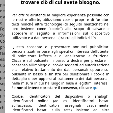
trovare ciò di cui avete bisogno.
particolare, una Consul Pickup Truck (prima serie Granada)
del 1972 di una colorazione gialla molto vivace. La base
Per offrire all’utente la migliore esperienza possibile con
d’asta, nel momento in cui vengono scritte queste righe, è
le nostre offerte, utilizziamo cookie propri e di fornitori
di 9.995 sterline.
terzi nonché altre tecnologie (di seguito menzionati nel
Ford Consul: concorrenti e conclusioni
loro insieme come “cookie”) allo scopo di salvare e
accedere in seguito a informazioni sul dispositivo
Svelata in pompa magna al Salone di Londra 1950, la Ford
utilizzato e a dati personali (tra cui gli indirizzi IP).
Consul ha rappresentato il primo modello di successo
prodotto da Ford nel segmento delle berline tre volumi per
Questo consente di presentare annunci pubblicitari
personalizzati in base agli specifici interessi dell’utente,
famiglie. Prima Ford, insieme alla più grande Zephyr, a
di ottimizzare l’offerta e di analizzarne la fruizione.
essere stata costruita su una scocca autoportante, la
Cliccare sul pulsante in basso a destra per prestare il
Consul ha rappresentato un passo in avanti fondamentale
consenso all’impiego di cookie soggetti ad autorizzazione
e al relativo trattamento dei dati personali oppure sul
nell’evoluzione dei modelli dell’Ovale Blu, nonché il punto di
pulsante in basso a sinistra per selezionare i cookie in
passaggio tra il periodo precedente fatto da scocche
dettaglio o per opporsi al trattamento dei dati personali
separate dal telaio e quello in cui le auto, oltre che
nella misura in cui ha luogo in base a legittimi interessi.
Se
non si intende
prestare il consenso, cliccare
qui
.
diventare più sicure, sono via via diventate più
prestazionali e leggere. Altra innovazione legata alla storia
Cookie, identificatori del dispositivo o analoghi
identificatori online (ad es. identificatori basati
della Ford Consul è legata al suo schema sospensivo, visto
sull’accesso, identificatori assegnati casualmente,
che è stata la prima auto prodotta in Gran Bretagna a
identificatori basati sulla rete) insieme ad altre