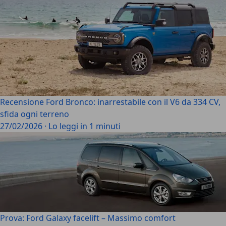
Recensione Ford Bronco: inarrestabile con il V6 da 334 CV,
sfida ogni terreno
27/02/2026
·
Lo leggi in 1 minuti
Prova: Ford Galaxy facelift – Massimo comfort