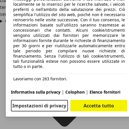
Dal 1951 al 1962 le prime due serie, poi dal 1972 al 1975 la
localmente se lo inserisci per le ricerche salvate, i veicoli
terza serie che è in realtà la versione d’accesso della prima
preferiti o nell'ambito della valutazione dei prezzi. Ciò
serie di Ford Granada.
semplifica l'utilizzo del sito web, poiché non è necessario
reinserirlo nelle visite successive. Con il tuo consenso, le
Quanto è lunga Ford Consul?
informazioni basate sull'utilizzo saranno trasmesse ai
concessionari che contatti. Alcuni cookie/strumenti
vengono utilizzati dai fornitori per memorizzare le
informazioni fornite durante le richieste di finanziamento
per 30 giorni e per riutilizzarle automaticamente entro
tale periodo per compilare nuove richieste di
finanziamento. Senza l'utilizzo di tali cookie/strumenti,
tali funzionalità estese non possono essere utilizzate in
tutto o in parte.
Lavoriamo con 263 fornitori.
|
|
Informativa sulla privacy
Colophon
Elenco fornitori
Impostazioni di privacy
Accetta tutto