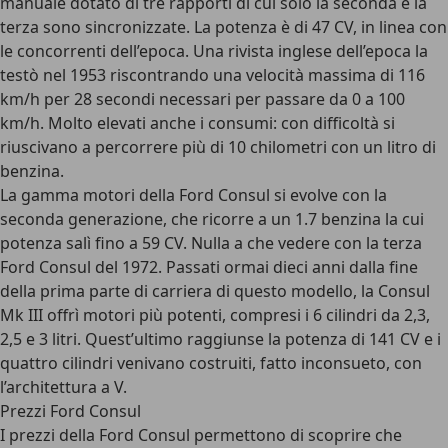
manuale dotato di tre rapporti di cui solo la seconda e la
terza sono sincronizzate. La potenza è di 47 CV, in linea con
le concorrenti dell’epoca. Una rivista inglese dell’epoca la
testò nel 1953 riscontrando una velocità massima di 116
km/h per 28 secondi necessari per passare da 0 a 100
km/h. Molto elevati anche i consumi: con difficoltà si
riuscivano a percorrere più di 10 chilometri con un litro di
benzina.
La gamma motori della Ford Consul si evolve con la
seconda generazione, che ricorre a un 1.7 benzina la cui
potenza salì fino a 59 CV. Nulla a che vedere con la terza
Ford Consul del 1972. Passati ormai dieci anni dalla fine
della prima parte di carriera di questo modello, la Consul
Mk III offrì motori più potenti, compresi i 6 cilindri da 2,3,
2,5 e 3 litri. Quest’ultimo raggiunse la potenza di 141 CV e i
quattro cilindri venivano costruiti, fatto inconsueto, con
l’architettura a V.
Prezzi Ford Consul
I prezzi della Ford Consul permettono di scoprire che