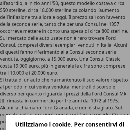
all’esordio, a inizio anni ‘50, questo modello costava circa
550 sterline, circa 18.000 sterline calcolando l’aumento
dell’inflazione tra allora e oggi. Il prezzo salì con l’avvento
della seconda serie, tanto che per una Consul nel 1957
occorreva mettere in conto una spesa di circa 800 sterline.
Sul mercato delle auto usate non è raro trovare Ford
Consul, compresi diversi esemplari venduti in Italia. Alcuni
di questi fanno riferimento alla Consul seconda serie
venduta, oggigiorno, a 15.000 euro. Una Consul Classic
costa 19.000 euro, più in generale le cifre sono comprese
tra i 10.000 e i 20.000 euro.
Si tratta di un’auto che ha mantenuto il suo valore rispetto
al periodo in cui veniva venduta, mentre il discorso è
diverso per quanto riguarda i prezzi della Ford Consul Mk
III, rimasta in commercio per tre anni dal 1972 al 1975.
Alcuni la chiamano Ford Granada, e non è sbagliato. Sul
mercato dell’usato, però, non è così facile trovarle. Ci sono
poi aste di auto storiche dove non è raro trovare Consul
Utilizziamo i cookie. Per consentirvi di
messe in offerta. Così è comparso un esemplare molto