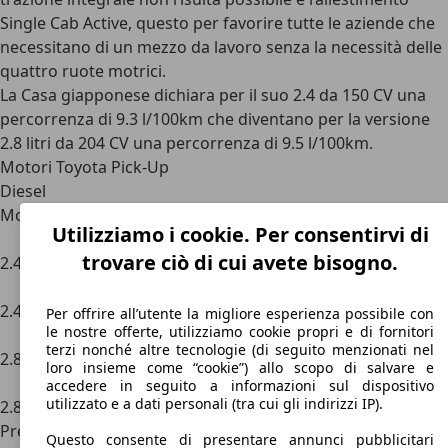
Single Cab Active, questo per favorire tutte le aziende che
necessitano di un mezzo da lavoro senza la necessità delle
quattro ruote motrici.
La Casa giapponese dichiara per il suo 2.4 da 150 CV una
percorrenza di 9.3 l/100km che diventano per la versione
2.8 litri da 204 CV una percorrenza di 9.5 l/100km.
Motori Toyota Pick-Up
Diesel
Motorizzazione
Cilindrata
Potenza
Trazione
Cambio
Utilizziamo i cookie. Per consentirvi di
cm’
kw/CV
trovare ciò di cui avete bisogno.
2.4
2400
110/150
Anteriore
Manuale 6
marce
2.4
2400
110/150
Integrale
Manuale 6
Per offrire all’utente la migliore esperienza possibile con
le nostre offerte, utilizziamo cookie propri e di fornitori
marce
terzi nonché altre tecnologie (di seguito menzionati nel
2.8
2800
150/204
Integrale
Manuale 6
loro insieme come “cookie”) allo scopo di salvare e
marce
accedere in seguito a informazioni sul dispositivo
utilizzato e a dati personali (tra cui gli indirizzi IP).
2.8
2800
150/204
Integrale
Automatico
Prezzi Toyota Pick-Up
Questo consente di presentare annunci pubblicitari