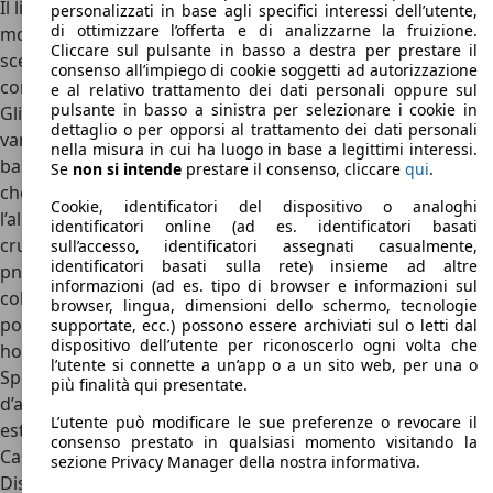
Il
listino prezzi del Toyota Pick-Up Hilux
risulta essere
personalizzati in base agli specifici interessi dell’utente,
di ottimizzare l’offerta e di analizzarne la fruizione.
molto ampio ed articolato, per questo occorre fare una
Cliccare sul pulsante in basso a destra per prestare il
scelta oculata in base alle esigenze per cui uno debba
consenso all’impiego di cookie soggetti ad autorizzazione
comprare un Toyota Pick-Up.
e al relativo trattamento dei dati personali oppure sul
pulsante in basso a sinistra per selezionare i cookie in
Gli
allestimenti ora disponibili per l’Hilux sono cinque
a cui
dettaglio o per opporsi al trattamento dei dati personali
vanno aggiunte le versioni a doppia cabina: si parte dalla
nella misura in cui ha luogo in base a legittimi interessi.
base denominata Comfort nella sola versione single cab
Se
non si intende
prestare il consenso, cliccare
qui
.
che ha un prezzo a partire da 33.500 euro, rappresenta
Cookie, identificatori del dispositivo o analoghi
l’allestimento di accesso alla gamma, per un Hilux nuda e
identificatori online (ad es. identificatori basati
cruda, disponibile solo con cabina cerchi in lega da 17″ e
sull’accesso, identificatori assegnati casualmente,
identificatori basati sulla rete) insieme ad altre
pneumatici all-terrain, Display multi informazioni TFT a
informazioni (ad es. tipo di browser e informazioni sul
colori, Computer di bordo con schermo 4.2″, Gradino
browser, lingua, dimensioni dello schermo, tecnologie
posteriore sul paraurti, Fari con dispositivo Follow-me-
supportate, ecc.) possono essere archiviati sul o letti dal
dispositivo dell’utente per riconoscerlo ogni volta che
home, Sensore crepuscolare, contagiri analogico,
l’utente si connette a un’app o a un sito web, per una o
Specchietto retrovisore con funzione notte/giorno, Presa
più finalità qui presentate.
d’alimentazione da 12V, Comandi al volante, Ganci di carico
L’utente può modificare le sue preferenze o revocare il
esterni al cassone, Cassetto portaoggetti con serratura,
consenso prestato in qualsiasi momento visitando la
Cassetto portaoggetti refrigerato, Ganci cassone interni,
sezione Privacy Manager della nostra informativa.
Display angolo di sterzata, Sospensioni Comfort, Filtro