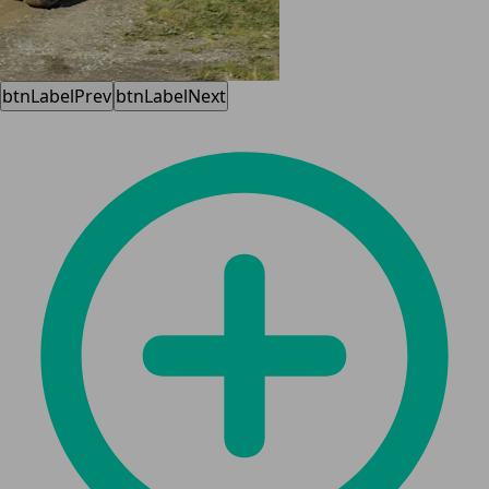
btnLabelPrev
btnLabelNext