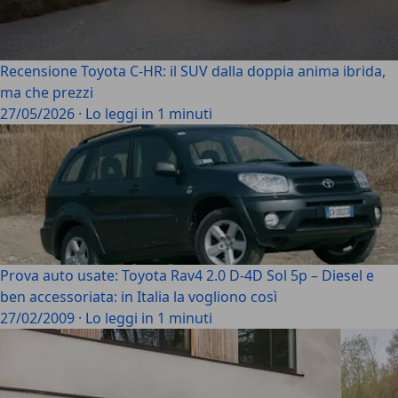
Recensione Toyota C-HR: il SUV dalla doppia anima ibrida,
ma che prezzi
27/05/2026
·
Lo leggi in 1 minuti
Prova auto usate: Toyota Rav4 2.0 D-4D Sol 5p – Diesel e
ben accessoriata: in Italia la vogliono così
27/02/2009
·
Lo leggi in 1 minuti