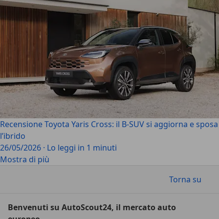
Recensione Toyota Yaris Cross: il B-SUV si aggiorna e sposa
l’ibrido
26/05/2026
·
Lo leggi in 1 minuti
Mostra di più
Torna su
Benvenuti su AutoScout24, il mercato auto