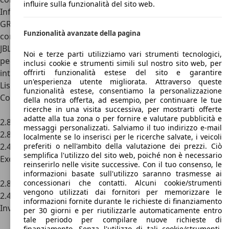
influire sulla funzionalità del sito web.
Infine, gli ultimi due allestimenti del Toyota Pick-Up sono
GR Sport
e Invincibile ed aggiungono orpelli tecnologici
Funzionalità avanzate della pagina
come sistema si riconoscimento dei pedoni, Altoparlanti
JBL, pack cromo e cerchi maggiorati, sedili in pelle e
Noi e terze parti utilizziamo vari strumenti tecnologici,
pedane tubolari tutti votati al comfort e alla sportività
inclusi cookie e strumenti simili sul nostro sito web, per
interno ed esterno del pick-up.
offrirti funzionalità estese del sito e garantire
un'esperienza utente migliorata. Attraverso queste
Listino prezzi Toyota Pick-Up
funzionalità estese, consentiamo la personalizzazione
Comfort
della nostra offerta, ad esempio, per continuare le tue
Motorizzazione
Prezzo
ricerche in una visita successiva, per mostrarti offerte
adatte alla tua zona o per fornire e valutare pubblicità e
2.8 D 4WD, 2p, Extra Cab
33.500 euro
messaggi personalizzati. Salviamo il tuo indirizzo e-mail
2.8 D 4WD, 4p, Double Cab
34.000 euro
localmente se lo inserisci per le ricerche salvate, i veicoli
2.4 D-4D A/T 4WD 4p. DC
36.500 euro
preferiti o nell'ambito della valutazione dei prezzi. Ciò
semplifica l'utilizzo del sito web, poiché non è necessario
Executive
reinserirlo nelle visite successive. Con il tuo consenso, le
Motorizzazione
Prezzo
informazioni basate sull'utilizzo saranno trasmesse ai
2.8 D 4WD, 4p, Double Cab
46.000 euro
concessionari che contatti. Alcuni cookie/strumenti
vengono utilizzati dai fornitori per memorizzare le
2.4 D-4D A/T 4WD 4p. DC
41.500 euro
informazioni fornite durante le richieste di finanziamento
Invincible
per 30 giorni e per riutilizzarle automaticamente entro
Motorizzazione
Prezzo
tale periodo per compilare nuove richieste di
finanziamento. Senza l'utilizzo di tali cookie/strumenti,