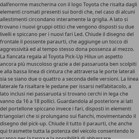
dall’enorme mascherina con il logo Toyota che risalta dagli
elementi cromati presenti sui bordi che, nel caso di alcuni
allestimenti circondano interamente la griglia. A lato si
trovano i nuovi gruppi ottici che vengono disposti su due
livelli e spiccano per i nuovi fari Led. Chiude il disegno del
frontale il possente paraurti, che aggiunge un tocco di
aggressività ed al tempo stesso dona possenza al mezzo.
La fiancata regala al Toyota Pick-Up Hilux un
aspetto
ancora più muscoloso grazie a dei passaruota ben scolpiti
e alla bassa linea di cintura che attraversa le porte laterali
sia se siano due o quattro a seconda delle versioni. La linea
laterale fa risaltare le pedane per issarsi nell’abitacolo, a
lato inclusi nei passaruota si trovano cerchi in lega che
vanno da 16 a 18 pollici. Guardandola al posteriore ai lati
del portellone spiccano invece i fari, disposti in elementi
triangolari che si prolungano sui fianchi, movimentando il
disegno del pick-up. Chiude il tutto il paraurti, che anche
qui trasmette tutta la potenza del veicolo consentendo lo
scanso per la targa e la possibilità di abbassare