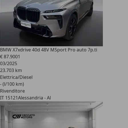
BMW X7
xdrive 40d 48V MSport Pro auto 7p.ti
€ 87.900
1
03/2025
23.703 km
Elettrica/Diesel
- (l/100 km)
Rivenditore
IT 15121
Alessandria - Al