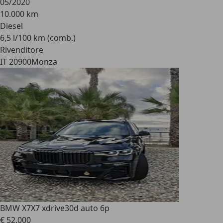
05/2020
10.000 km
Diesel
6,5 l/100 km (comb.)
Rivenditore
IT 20900
Monza
BMW X7
X7 xdrive30d auto 6p
€ 52.000