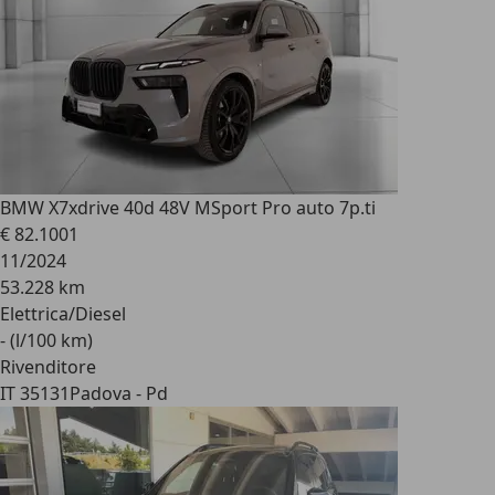
BMW X7
xdrive 40d 48V MSport Pro auto 7p.ti
€ 82.100
1
11/2024
53.228 km
Elettrica/Diesel
- (l/100 km)
Rivenditore
IT 35131
Padova - Pd