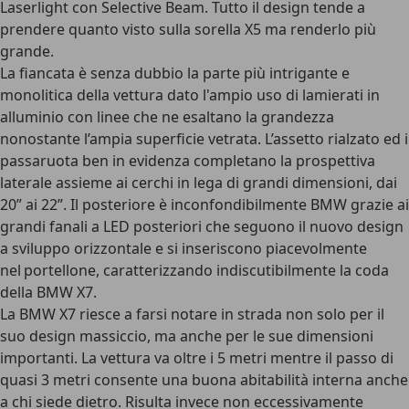
Laserlight con Selective Beam. Tutto il design tende a
prendere quanto visto sulla sorella X5 ma renderlo più
grande.
La fiancata è senza dubbio la parte più intrigante e
monolitica della vettura dato l'ampio uso di lamierati in
alluminio con linee che ne esaltano la grandezza
nonostante l’ampia superficie vetrata. L’assetto rialzato ed i
passaruota ben in evidenza completano la prospettiva
laterale assieme ai cerchi in lega di grandi dimensioni, dai
20” ai 22”. Il posteriore è inconfondibilmente BMW grazie ai
grandi fanali a LED posteriori che seguono il nuovo design
a sviluppo orizzontale e si inseriscono piacevolmente
nel portellone, caratterizzando indiscutibilmente la coda
della BMW X7.
La BMW X7 riesce a farsi notare in strada non solo per il
suo design massiccio, ma anche per le sue dimensioni
importanti. La vettura va oltre i 5 metri mentre il passo di
quasi 3 metri consente una buona abitabilità interna anche
a chi siede dietro. Risulta invece non eccessivamente