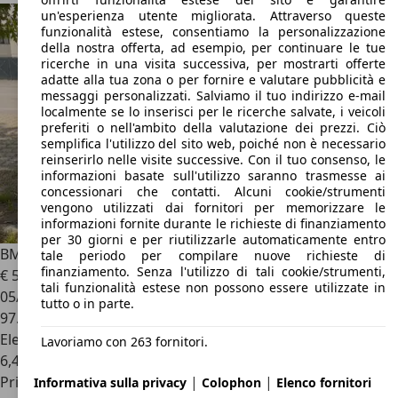
un'esperienza utente migliorata. Attraverso queste
funzionalità estese, consentiamo la personalizzazione
della nostra offerta, ad esempio, per continuare le tue
ricerche in una visita successiva, per mostrarti offerte
adatte alla tua zona o per fornire e valutare pubblicità e
messaggi personalizzati. Salviamo il tuo indirizzo e-mail
localmente se lo inserisci per le ricerche salvate, i veicoli
preferiti o nell'ambito della valutazione dei prezzi. Ciò
semplifica l'utilizzo del sito web, poiché non è necessario
reinserirlo nelle visite successive. Con il tuo consenso, le
informazioni basate sull'utilizzo saranno trasmesse ai
concessionari che contatti. Alcuni cookie/strumenti
vengono utilizzati dai fornitori per memorizzare le
informazioni fornite durante le richieste di finanziamento
per 30 giorni e per riutilizzarle automaticamente entro
BMW X7
xdrive40d
tale periodo per compilare nuove richieste di
finanziamento. Senza l'utilizzo di tali cookie/strumenti,
€ 58.900
tali funzionalità estese non possono essere utilizzate in
05/2021
tutto o in parte.
97.000 km
Elettrica/Diesel
Lavoriamo con 263 fornitori.
6,4 l/100 km (comb.)
|
|
Privato
Informativa sulla privacy
Colophon
Elenco fornitori