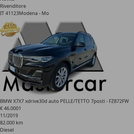
Rivenditore
IT 41123
Modena - Mo
BMW X7
X7 xdrive30d auto PELLE/TETTO 7posti - FZ872FW
€ 46.000
1
11/2019
82.000 km
Diesel