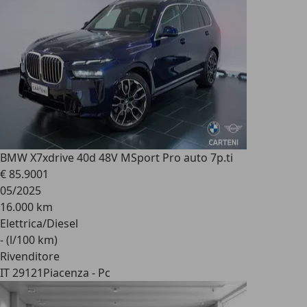
BMW X7
xdrive 40d 48V MSport Pro auto 7p.ti
€ 85.900
1
05/2025
16.000 km
Elettrica/Diesel
- (l/100 km)
Rivenditore
IT 29121
Piacenza - Pc