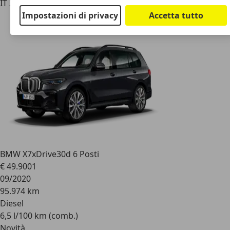
IT 35010
Vigonza
Impostazioni di privacy
Accetta tutto
BMW X7
xDrive30d 6 Posti
€ 49.900
1
09/2020
95.974 km
Diesel
6,5 l/100 km (comb.)
Novità