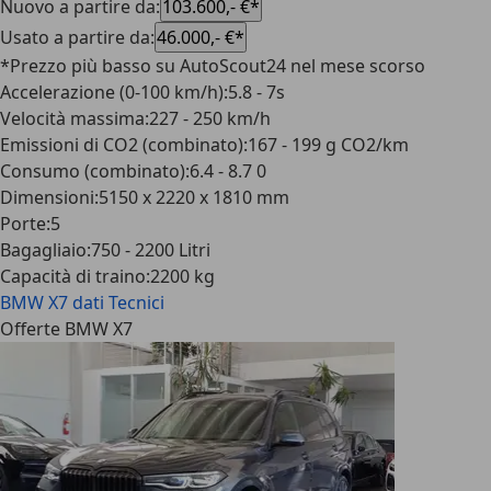
Nuovo a partire da
:
103.600,- €*
Usato a partire da
:
46.000,- €*
*Prezzo più basso su AutoScout24 nel mese scorso
Accelerazione (0-100 km/h)
:
5.8 - 7s
Velocità massima
:
227 - 250 km/h
Emissioni di CO2 (combinato)
:
167 - 199 g CO2/km
Consumo (combinato)
:
6.4 - 8.7 0
Dimensioni
:
5150 x 2220 x 1810 mm
Porte
:
5
Bagagliaio
:
750 - 2200 Litri
Capacità di traino
:
2200 kg
BMW X7
dati Tecnici
Offerte BMW X7