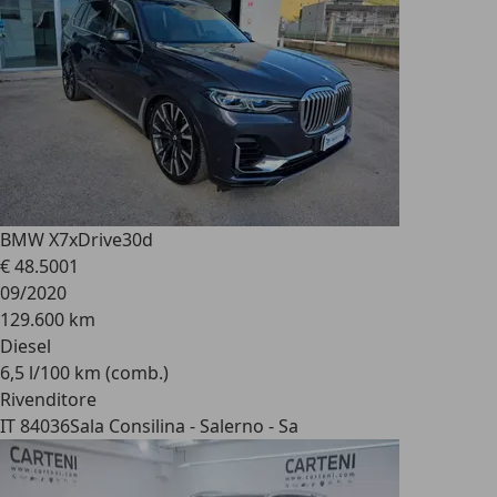
BMW X7
xDrive30d
€ 48.500
1
09/2020
129.600 km
Diesel
6,5 l/100 km (comb.)
Rivenditore
IT 84036
Sala Consilina - Salerno - Sa