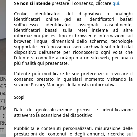
Se
non si intende
prestare il consenso, cliccare
qui
.
Cookie, identificatori del dispositivo o analoghi
identificatori online (ad es. identificatori basati
sull’accesso, identificatori assegnati casualmente,
identificatori basati sulla rete) insieme ad altre
informazioni (ad es. tipo di browser e informazioni sul
browser, lingua, dimensioni dello schermo, tecnologie
supportate, ecc.) possono essere archiviati sul o letti dal
dispositivo dell’utente per riconoscerlo ogni volta che
l’utente si connette a un’app o a un sito web, per una o
più finalità qui presentate.
L’utente può modificare le sue preferenze o revocare il
BMW X7
xdrive 40d 48V MSport auto 7p.
consenso prestato in qualsiasi momento visitando la
sezione Privacy Manager della nostra informativa.
€ 74.900
1
04/2024
Scopi
71.500 km
Elettrica/Diesel
Dati di geolocalizzazione precisi e identificazione
attraverso la scansione del dispositivo
- (l/100 km)
Rivenditore
Pubblicità e contenuti personalizzati, misurazione delle
IT 55060
Guamo - Capannori - Lucca - Lu
prestazioni dei contenuti e degli annunci, ricerche sul