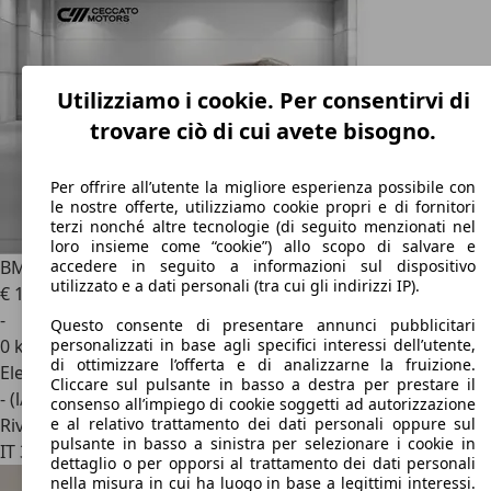
Utilizziamo i cookie. Per consentirvi di
trovare ciò di cui avete bisogno.
Per offrire all’utente la migliore esperienza possibile con
le nostre offerte, utilizziamo cookie propri e di fornitori
terzi nonché altre tecnologie (di seguito menzionati nel
loro insieme come “cookie”) allo scopo di salvare e
BMW X7
xdrive40d mhev 48V auto 6p.ti
accedere in seguito a informazioni sul dispositivo
utilizzato e a dati personali (tra cui gli indirizzi IP).
€ 109.900
1
-
Questo consente di presentare annunci pubblicitari
0 km
personalizzati in base agli specifici interessi dell’utente,
di ottimizzare l’offerta e di analizzarne la fruizione.
Elettrica/Diesel
Cliccare sul pulsante in basso a destra per prestare il
- (l/100 km)
consenso all’impiego di cookie soggetti ad autorizzazione
Rivenditore
e al relativo trattamento dei dati personali oppure sul
pulsante in basso a sinistra per selezionare i cookie in
IT 35131
Padova - Pd
dettaglio o per opporsi al trattamento dei dati personali
nella misura in cui ha luogo in base a legittimi interessi.