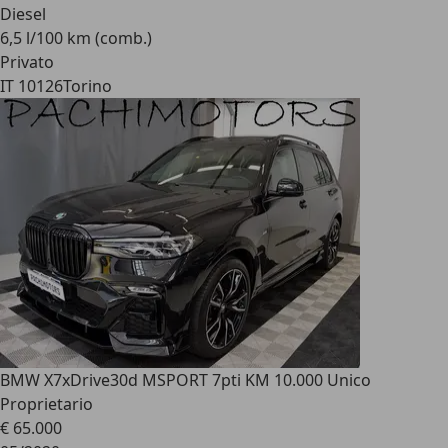
Diesel
6,5 l/100 km (comb.)
Privato
IT 10126
Torino
BMW X7
xDrive30d MSPORT 7pti KM 10.000 Unico
Proprietario
€ 65.000