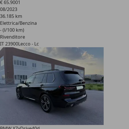
€ 65.900
1
08/2023
36.185 km
Elettrica/Benzina
- (l/100 km)
Rivenditore
IT 23900
Lecco - Lc
BMW X7
xDrive40d