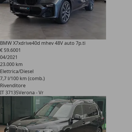
BMW X7
xdrive40d mhev 48V auto 7p.ti
€ 59.600
1
04/2021
23.000 km
Elettrica/Diesel
7,7 l/100 km (comb.)
Rivenditore
IT 37135
Verona - Vr