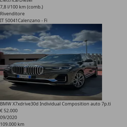
Elettrica/Diesel
7,8 l/100 km (comb.)
Rivenditore
IT 50041
Calenzano - Fi
BMW X7
xdrive30d Individual Composition auto 7p.ti
€ 52.000
09/2020
109.000 km