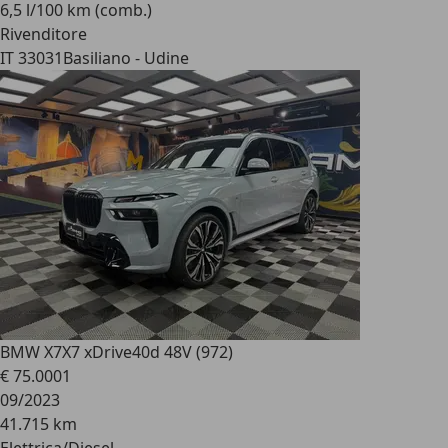
6,5 l/100 km (comb.)
Rivenditore
IT 33031
Basiliano - Udine
BMW X7
X7 xDrive40d 48V (972)
€ 75.000
1
09/2023
41.715 km