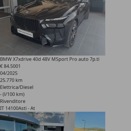
BMW X7
xdrive 40d 48V MSport Pro auto 7p.ti
€ 84.500
1
04/2025
25.770 km
Elettrica/Diesel
- (l/100 km)
Rivenditore
IT 14100
Asti - At