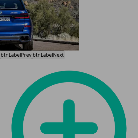
btnLabelPrev
btnLabelNext