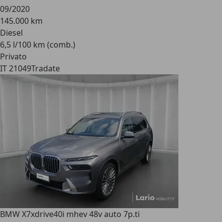
09/2020
145.000 km
Diesel
6,5 l/100 km (comb.)
Privato
IT 21049
Tradate
BMW X7
xdrive40i mhev 48v auto 7p.ti