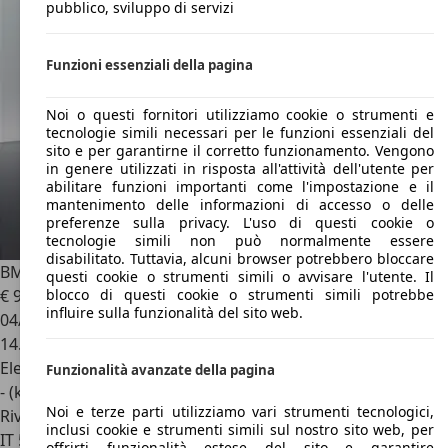
pubblico, sviluppo di servizi
Funzioni essenziali della pagina
Noi o questi fornitori utilizziamo cookie o strumenti e
tecnologie simili necessari per le funzioni essenziali del
sito e per garantirne il corretto funzionamento. Vengono
in genere utilizzati in risposta all'attività dell'utente per
abilitare funzioni importanti come l'impostazione e il
mantenimento delle informazioni di accesso o delle
preferenze sulla privacy. L'uso di questi cookie o
tecnologie simili non può normalmente essere
disabilitato. Tuttavia, alcuni browser potrebbero bloccare
BMW X7
xdrive 40d 48V MSport Pro auto 7p.ti
questi cookie o strumenti simili o avvisare l'utente. Il
€ 90.000
1
blocco di questi cookie o strumenti simili potrebbe
influire sulla funzionalità del sito web.
04/2025
14.500 km
Elettrica/Diesel
Funzionalità avanzate della pagina
- (kWh/100 km)
Noi e terze parti utilizziamo vari strumenti tecnologici,
Rivenditore
inclusi cookie e strumenti simili sul nostro sito web, per
IT 50059
Vinci - Firenze - Fi
offrirti funzionalità estese del sito e garantire