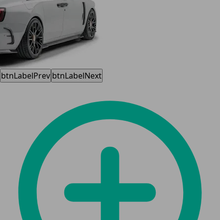
btnLabelPrev
btnLabelNext