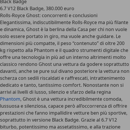
Black Badge
6.7 V12 Black Badge, 380.000 euro
Rolls-Royce Ghost: concorrenti e conclusioni
Elegantissima, indiscutibilmente Rolls-Royce ma più filante
e dinamica, Ghost è la berlina della Casa per chi non vuole
solo essere portato in giro, ma vuole anche guidare. Le
dimensioni più compatte, il peso “contenuto” di oltre 200
kg rispetto alla Phantom e il quadro strumenti digitale che
offre una tecnologia in più ad un interno altrimenti molto
classico rendono Ghost una vettura da godere soprattutto
davanti, anche se pure sul divano posteriore la vettura non
scherza con sedili riscaldati e raffrescati, intrattenimento
dedicato e tanto, tantissimo comfort. Nonostante non si
arrivi ai livelli di lusso, silenzio e sfarzo della regina
Phantom
, Ghost è una vettura incredibilmente comoda,
lussuosa e silenziosa, capace però all’occorrenza di offrire
prestazioni che fanno impallidire vetture ben più sportive,
soprattutto in versione Black Badge. Grazie al 6.7 V12
biturbo, potentissimo ma assetatissimo, e alla trazione