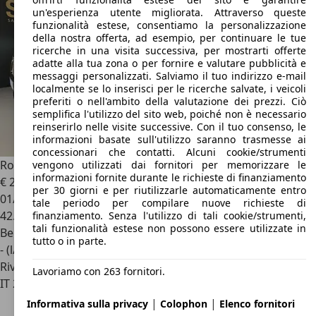
un'esperienza utente migliorata. Attraverso queste
funzionalità estese, consentiamo la personalizzazione
della nostra offerta, ad esempio, per continuare le tue
ricerche in una visita successiva, per mostrarti offerte
adatte alla tua zona o per fornire e valutare pubblicità e
messaggi personalizzati. Salviamo il tuo indirizzo e-mail
localmente se lo inserisci per le ricerche salvate, i veicoli
preferiti o nell'ambito della valutazione dei prezzi. Ciò
semplifica l'utilizzo del sito web, poiché non è necessario
reinserirlo nelle visite successive. Con il tuo consenso, le
informazioni basate sull'utilizzo saranno trasmesse ai
concessionari che contatti. Alcuni cookie/strumenti
Rolls-Royce Ghost
Ghost II 6.7 V12 Black Badge
vengono utilizzati dai fornitori per memorizzare le
informazioni fornite durante le richieste di finanziamento
€ 295.000
per 30 giorni e per riutilizzarle automaticamente entro
01/2022
tale periodo per compilare nuove richieste di
42.000 km
finanziamento. Senza l'utilizzo di tali cookie/strumenti,
tali funzionalità estese non possono essere utilizzate in
Benzina
tutto o in parte.
- (l/100 km)
Rivenditore
Lavoriamo con 263 fornitori.
IT 20125
Milano - Mi
|
|
Informativa sulla privacy
Colophon
Elenco fornitori