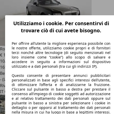
Utilizziamo i cookie. Per consentirvi di
trovare ciò di cui avete bisogno.
Per offrire all’utente la migliore esperienza possibile con
le nostre offerte, utilizziamo cookie propri e di fornitori
Rolls-Royce Ghost
Ghost 6.6 V12
terzi nonché altre tecnologie (di seguito menzionati nel
€ 119.000
loro insieme come “cookie”) allo scopo di salvare e
10/2012
accedere in seguito a informazioni sul dispositivo
utilizzato e a dati personali (tra cui gli indirizzi IP).
165.000 km
Benzina
Questo consente di presentare annunci pubblicitari
- (l/100 km)
personalizzati in base agli specifici interessi dell’utente,
di ottimizzare l’offerta e di analizzarne la fruizione.
Rivenditore
Cliccare sul pulsante in basso a destra per prestare il
IT 00156
Roma - Rm
consenso all’impiego di cookie soggetti ad autorizzazione
e al relativo trattamento dei dati personali oppure sul
pulsante in basso a sinistra per selezionare i cookie in
dettaglio o per opporsi al trattamento dei dati personali
nella misura in cui ha luogo in base a legittimi interessi.