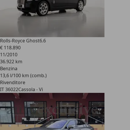
Rolls-Royce Ghost
6.6
€ 118.890
11/2010
36.922 km
Benzina
13,6 l/100 km (comb.)
Rivenditore
IT 36022
Cassola - Vi