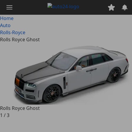
Passa
al
contenuto
Home
principale
Auto
Rolls-Royce
Rolls Royce Ghost
Rolls Royce Ghost
1
/
3