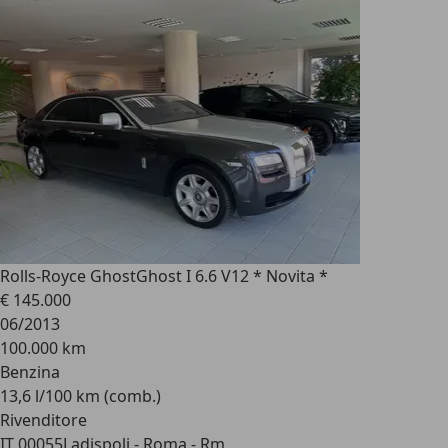
Rolls-Royce Ghost
Ghost I 6.6 V12 * Novita *
€ 145.000
06/2013
100.000 km
Benzina
13,6 l/100 km (comb.)
Rivenditore
IT 00055
Ladispoli - Roma - Rm