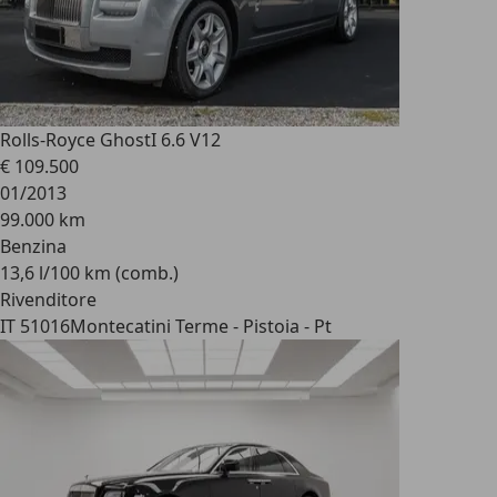
Rolls-Royce Ghost
I 6.6 V12
€ 109.500
01/2013
99.000 km
Benzina
13,6 l/100 km (comb.)
Rivenditore
IT 51016
Montecatini Terme - Pistoia - Pt