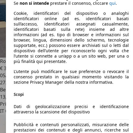
Se
non si intende
prestare il consenso, cliccare
qui
.
Cookie, identificatori del dispositivo o analoghi
identificatori online (ad es. identificatori basati
sull’accesso, identificatori assegnati casualmente,
identificatori basati sulla rete) insieme ad altre
informazioni (ad es. tipo di browser e informazioni sul
browser, lingua, dimensioni dello schermo, tecnologie
supportate, ecc.) possono essere archiviati sul o letti dal
dispositivo dell’utente per riconoscerlo ogni volta che
l’utente si connette a un’app o a un sito web, per una o
Rolls-Royce Ghost
Ghost 6.6 V12 570ch EWB A
più finalità qui presentate.
€ 335.000
L’utente può modificare le sue preferenze o revocare il
05/2022
consenso prestato in qualsiasi momento visitando la
27.000 km
sezione Privacy Manager della nostra informativa.
Benzina
Scopi
13,7 l/100 km (comb.)
Privato
Dati di geolocalizzazione precisi e identificazione
IT 06240
Beausoleil
attraverso la scansione del dispositivo
Pubblicità e contenuti personalizzati, misurazione delle
prestazioni dei contenuti e degli annunci, ricerche sul