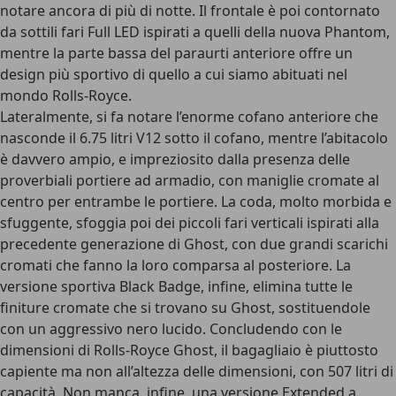
notare ancora di più di notte. Il frontale è poi contornato
da sottili fari Full LED ispirati a quelli della nuova Phantom,
mentre la parte bassa del paraurti anteriore offre un
design più sportivo di quello a cui siamo abituati nel
mondo Rolls-Royce.
Lateralmente, si fa notare l’enorme cofano anteriore che
nasconde il 6.75 litri V12 sotto il cofano, mentre l’abitacolo
è davvero ampio, e impreziosito dalla presenza delle
proverbiali portiere ad armadio, con maniglie cromate al
centro per entrambe le portiere. La coda, molto morbida e
sfuggente, sfoggia poi dei piccoli fari verticali ispirati alla
precedente generazione di Ghost, con due grandi scarichi
cromati che fanno la loro comparsa al posteriore. La
versione sportiva Black Badge, infine, elimina tutte le
finiture cromate che si trovano su Ghost, sostituendole
con un aggressivo nero lucido. Concludendo con le
dimensioni di Rolls-Royce Ghost, il bagagliaio è piuttosto
capiente ma non all’altezza delle dimensioni, con 507 litri di
capacità. Non manca, infine, una versione Extended a