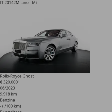
IT 20142
Milano - Mi
Rolls-Royce Ghost
€ 320.000
1
06/2023
9.918 km
Benzina
- (l/100 km)