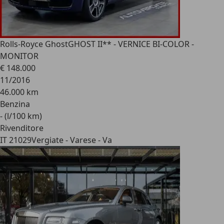
Rolls-Royce Ghost
GHOST II** - VERNICE BI-COLOR -
MONITOR
€ 148.000
11/2016
46.000 km
Benzina
- (l/100 km)
Rivenditore
IT 21029
Vergiate - Varese - Va