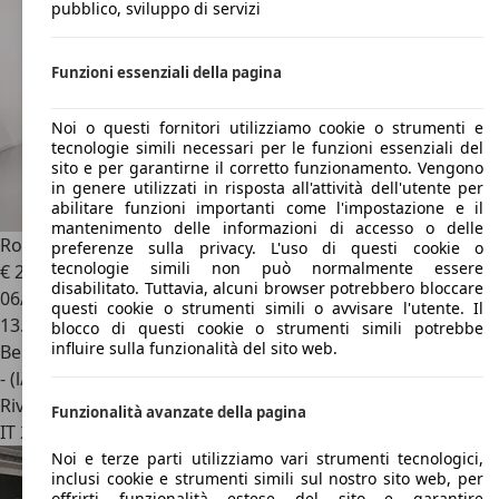
pubblico, sviluppo di servizi
Funzioni essenziali della pagina
Noi o questi fornitori utilizziamo cookie o strumenti e
tecnologie simili necessari per le funzioni essenziali del
sito e per garantirne il corretto funzionamento. Vengono
in genere utilizzati in risposta all'attività dell'utente per
abilitare funzioni importanti come l'impostazione e il
mantenimento delle informazioni di accesso o delle
Rolls-Royce Ghost
6.7 V12 auto
preferenze sulla privacy. L'uso di questi cookie o
tecnologie simili non può normalmente essere
€ 299.000
1
disabilitato. Tuttavia, alcuni browser potrebbero bloccare
06/2024
questi cookie o strumenti simili o avvisare l'utente. Il
13.200 km
blocco di questi cookie o strumenti simili potrebbe
influire sulla funzionalità del sito web.
Benzina
- (l/100 km)
Rivenditore
Funzionalità avanzate della pagina
IT 20080
Zibido San Giacomo – Milano
Noi e terze parti utilizziamo vari strumenti tecnologici,
inclusi cookie e strumenti simili sul nostro sito web, per
offrirti funzionalità estese del sito e garantire