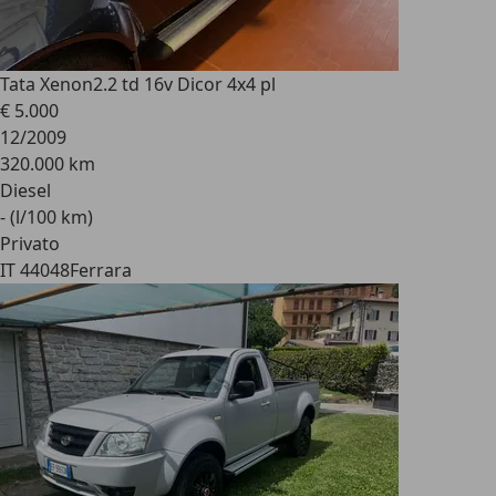
Tata Xenon
2.2 td 16v Dicor 4x4 pl
€ 5.000
12/2009
320.000 km
Diesel
- (l/100 km)
Privato
IT 44048
Ferrara