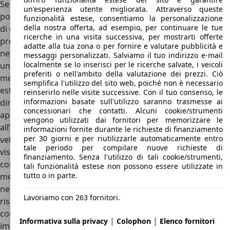
Se a prima impatto le dimensioni di questo pick-up
un'esperienza utente migliorata. Attraverso queste
possono apparire ridotte, nella realtà sono molto maggiori
funzionalità estese, consentiamo la personalizzazione
della nostra offerta, ad esempio, per continuare le tue
di quanto sembri. Provenendo dal mercato indiano, non
ricerche in una visita successiva, per mostrarti offerte
presenta dimensioni “tradizionali” per il mercato europeo
adatte alla tua zona o per fornire e valutare pubblicità e
nella sua categoria, adattandosi meglio alle dimensioni di
messaggi personalizzati. Salviamo il tuo indirizzo e-mail
localmente se lo inserisci per le ricerche salvate, i veicoli
un doppia cabina. La lunghezza può raggiungere i 5,13
preferiti o nell'ambito della valutazione dei prezzi. Ciò
metri (a seconda della versione) e il passo è piuttosto
semplifica l'utilizzo del sito web, poiché non è necessario
esteso, misurando circa 3,15 metri. Nonostante le sue
reinserirlo nelle visite successive. Con il tuo consenso, le
informazioni basate sull'utilizzo saranno trasmesse ai
dimensioni importanti, come detto all’inizio, la figura ci
concessionari che contatti. Alcuni cookie/strumenti
appare compatta. Questo effetto è in parte dovuto
vengono utilizzati dai fornitori per memorizzare le
all’andamento delle linee a cintura alta e allo stringersi dei
informazioni fornite durante le richieste di finanziamento
per 30 giorni e per riutilizzarle automaticamente entro
vetri verso il posteriore, il che alleggerisce la fiancata alla
tale periodo per compilare nuove richieste di
vista e aggiunge un tocco di dinamismo. Il veicolo è
finanziamento. Senza l'utilizzo di tali cookie/strumenti,
comunque imponente e ciò viene dimostrato dai suoi 1,86
tali funzionalità estese non possono essere utilizzate in
tutto o in parte.
metri di altezza. Anche il cofano risulta essere alto e, le
nervature che lo segnano, confluiscono al centro nel far
Lavoriamo con 263 fornitori.
risaltare la calandra a trapezio rovesciato. Nel suo
complesso questo veicolo si presenta con le sue
|
|
Informativa sulla privacy
Colophon
Elenco fornitori
importanti dimensioni, adatte al lavoro o all’avventura, ma