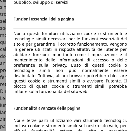
carico e la possibilità di scegliere la versione con cabina
pubblico, sviluppo di servizi
singola a due posti oppure con cabina doppia, dove
trovano spazio ben cinque sedili. Inoltre, l’opportunità di
Funzioni essenziali della pagina
selezionare le versioni con allestimenti speciali, consente di
soddisfare molteplici criteri di lavoro potendo contare su
Noi o questi fornitori utilizziamo cookie o strumenti e
modelli con cassone ribaltabile oppure fisso, a due o a
tecnologie simili necessari per le funzioni essenziali del
quattro ruote motrici, con autotelaio cabinato o con
sito e per garantirne il corretto funzionamento. Vengono
cabina singola a passo lungo. Molto ricca risulta essere la
in genere utilizzati in risposta all'attività dell'utente per
abilitare funzioni importanti come l'impostazione e il
dotazione che prevede oltre l’ABS anche due Airbag
mantenimento delle informazioni di accesso o delle
anteriori, chiusura centralizzata, alzacristalli elettrici,
preferenze sulla privacy. L'uso di questi cookie o
predisposizione autoradio con antenna già cablata,
tecnologie simili non può normalmente essere
disabilitato. Tuttavia, alcuni browser potrebbero bloccare
fendinebbia, cerchi maggiorati, volante regolabile, specchi
questi cookie o strumenti simili o avvisare l'utente. Il
retrovisori termici, protezione cabina.
blocco di questi cookie o strumenti simili potrebbe
Dimensioni Tata Xenon
influire sulla funzionalità del sito web.
Le dimensioni della Tata Xenon sono:
lunghezza 4,80 e 5,13 metri
Funzionalità avanzate della pagina
larghezza 1,86 metri
altezza 1,77 metri
Noi e terze parti utilizziamo vari strumenti tecnologici,
inclusi cookie e strumenti simili sul nostro sito web, per
passo 3,15 metri
offrirti funzionalità estese del sito e garantire