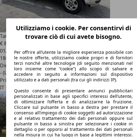
Utilizziamo i cookie. Per consentirvi di
trovare ciò di cui avete bisogno.
Tata Xenon
2.2 td 16v Cassone Lungo Pari Al Nuovo
€ 8.250
01/2009
Per offrire all’utente la migliore esperienza possibile con
186.000 km
le nostre offerte, utilizziamo cookie propri e di fornitori
terzi nonché altre tecnologie (di seguito menzionati nel
Diesel
loro insieme come “cookie”) allo scopo di salvare e
- (l/100 km)
accedere in seguito a informazioni sul dispositivo
Privato
utilizzato e a dati personali (tra cui gli indirizzi IP).
IT 51100
Pistoia
Questo consente di presentare annunci pubblicitari
personalizzati in base agli specifici interessi dell’utente,
di ottimizzare l’offerta e di analizzarne la fruizione.
Cliccare sul pulsante in basso a destra per prestare il
consenso all’impiego di cookie soggetti ad autorizzazione
e al relativo trattamento dei dati personali oppure sul
pulsante in basso a sinistra per selezionare i cookie in
dettaglio o per opporsi al trattamento dei dati personali
nella misura in cui ha luogo in base a legittimi interessi.