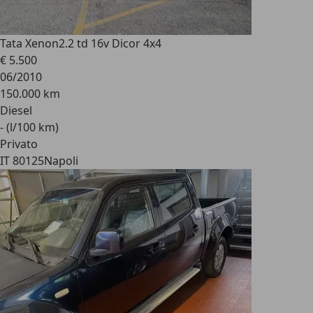
Tata Xenon
2.2 td 16v Dicor 4x4
€ 5.500
06/2010
150.000 km
Diesel
- (l/100 km)
Privato
IT 80125
Napoli