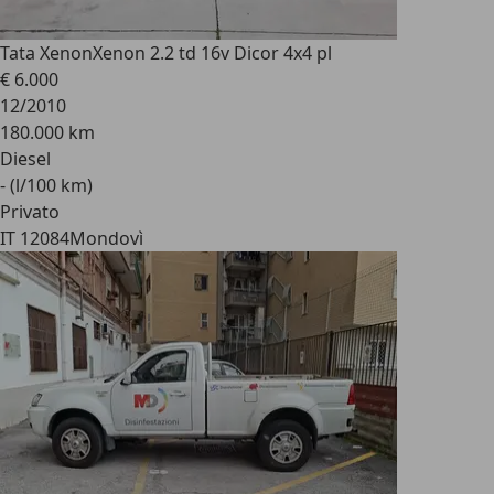
Tata Xenon
Xenon 2.2 td 16v Dicor 4x4 pl
€ 6.000
12/2010
180.000 km
Diesel
- (l/100 km)
Privato
IT 12084
Mondovì