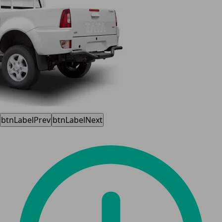
btnLabelPrev
btnLabelNext