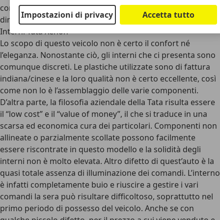
comunque ben presentate in un effetto di slancio e
Impostazioni di privacy
Accetta tutto
dinamismo.
Interni Tata Xenon
Lo scopo di questo veicolo non è certo il confort né
l’eleganza. Nonostante ciò, gli interni che ci presenta sono
comunque discreti. Le plastiche utilizzate sono di fattura
indiana/cinese e la loro qualità non è certo eccellente, così
come non lo è l’assemblaggio delle varie componenti.
D’altra parte, la filosofia aziendale della Tata risulta essere
il “low cost” e il “value of money”, il che si traduce in una
scarsa ed economica cura dei particolari. Componenti non
allineate o parzialmente scollate possono facilmente
essere riscontrate in questo modello e la solidità degli
interni non è molto elevata. Altro difetto di quest’auto è la
quasi totale assenza di illuminazione dei comandi. L’interno
è infatti completamente buio e riuscire a gestire i vari
comandi la sera può risultare difficoltoso, soprattutto nel
primo periodo di possesso del veicolo. Anche se con