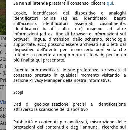
Se
non si intende
prestare il consenso, cliccare
qui
.
Cookie, identificatori del dispositivo o analoghi
identificatori online (ad es. identificatori basati
sull’accesso, identificatori assegnati casualmente,
identificatori basati sulla rete) insieme ad altre
informazioni (ad es. tipo di browser e informazioni sul
Tata Xenon
2.2 td 16v Dicor 4x4
browser, lingua, dimensioni dello schermo, tecnologie
supportate, ecc.) possono essere archiviati sul o letti dal
€ 9.500
dispositivo dell’utente per riconoscerlo ogni volta che
01/2009
l’utente si connette a un’app o a un sito web, per una o
208.000 km
più finalità qui presentate.
Diesel
L’utente può modificare le sue preferenze o revocare il
- (l/100 km)
consenso prestato in qualsiasi momento visitando la
Privato
sezione Privacy Manager della nostra informativa.
IT 71015
San Nicandro Garganico
Scopi
Visualizza tutte le offerte Tata Xenon
Dati di geolocalizzazione precisi e identificazione
Struttura e forma della Tata Xenon hanno un unico
attraverso la scansione del dispositivo
obiettivo: commercializzare un solido veicolo da lavoro.
Pubblicità e contenuti personalizzati, misurazione delle
Attorno a questo focus prendono vita lo spazioso piano di
prestazioni dei contenuti e degli annunci, ricerche sul