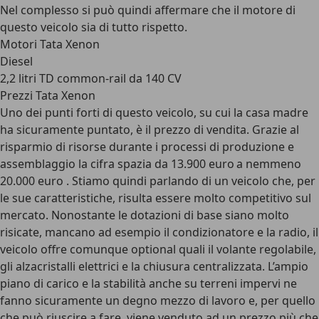
Nel complesso si può quindi affermare che il motore di
questo veicolo sia di tutto rispetto.
Motori Tata Xenon
Diesel
2,2 litri TD common-rail da 140 CV
Prezzi Tata Xenon
Uno dei punti forti di questo veicolo, su cui la casa madre
ha sicuramente puntato, è il prezzo di vendita. Grazie al
risparmio di risorse durante i processi di produzione e
assemblaggio la cifra spazia da 13.900 euro a nemmeno
20.000 euro . Stiamo quindi parlando di un veicolo che, per
le sue caratteristiche, risulta essere molto competitivo sul
mercato. Nonostante le dotazioni di base siano molto
risicate, mancano ad esempio il condizionatore e la radio, il
veicolo offre comunque optional quali il volante regolabile,
gli alzacristalli elettrici e la chiusura centralizzata. L’ampio
piano di carico e la stabilità anche su terreni impervi ne
fanno sicuramente un degno mezzo di lavoro e, per quello
che può riuscire a fare, viene venduto ad un prezzo più che