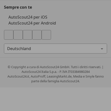
Sempre con te
AutoScout24 per iOS
AutoScout24 per Android
© Copyright
a cura di AutoScout24 GmbH. Tutti i diritti riservati. |
AutoScout24 Italia S.p.a. - P. IVA IT03384980284
AutoScout24.it, AutoProff, LeasingMarkt.de, Media e Smyle fanno
parte della famiglia AutoScout24.