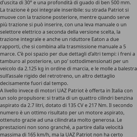
d’uscita di 30° e una profondità di guado di ben 500 mm.
La trazione è poi integrale inseribile: su strada Patriot si
muove con la trazione posteriore, mentre quando serve
più trazione si può inserire, con una leva manuale o un
selettore elettrico a seconda della versione scelta, la
trazione integrale e anche un riduttore Eaton a due
rapporti, che si combina alla trasmissione manuale a 5
marce. C’è poi spazio per due dettagli d’altri tempi: i freni a
tamburo al posteriore, un po’ sottodimensionati per un
veicolo da 2.125 kg in ordine di marcia, e le molle a balestra
sull’assale rigido del retrotreno, un altro dettaglio
decisamente fuori dal tempo.
A livello invece di motori UAZ Patriot è offerta in Italia con
un solo propulsore: si tratta di un quattro cilindri benzina
aspirato da 2.7 litri, dotato di 135 CV e 217 Nm. Il secondo
numero è un ottimo risultato per un motore aspirato,
ottenuto grazie ad una cilindrata molto generosa. Le
prestazioni non sono granché, a partire dalla velocità
massima di 165 km/h, ma la UAZ Patriot non ha certo