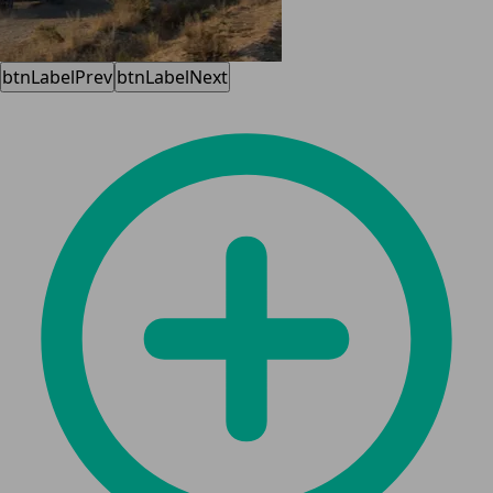
btnLabelPrev
btnLabelNext