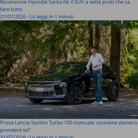
Recensione Hyundai Santa Fe: il SUV a sette posti che sa
fare tutto
31/07/2026
·
Lo leggi in 1 minuti
Prova Lancia Ypsilon Turbo 100 manuale: conviene davvero
prendere lei?
31/07/2026
·
Lo leggi in 1 minuti