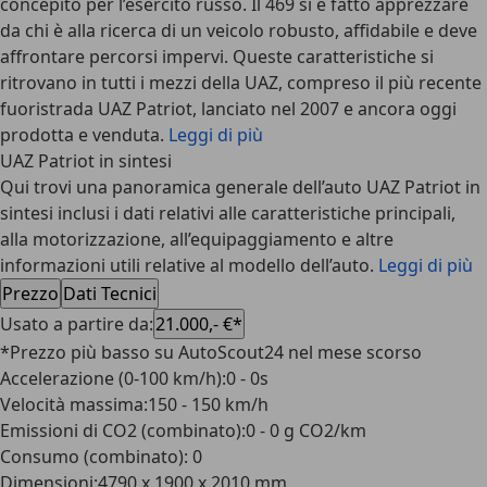
concepito per l’esercito russo. Il 469 si è fatto apprezzare
da chi è alla ricerca di un veicolo robusto, affidabile e deve
affrontare percorsi impervi. Queste caratteristiche si
ritrovano in tutti i mezzi della UAZ, compreso il più recente
fuoristrada UAZ Patriot, lanciato nel 2007 e ancora oggi
prodotta e venduta.
Leggi di più
UAZ Patriot in sintesi
Qui trovi una panoramica generale dell’auto UAZ Patriot in
sintesi inclusi i dati relativi alle caratteristiche principali,
alla motorizzazione, all’equipaggiamento e altre
informazioni utili relative al modello dell’auto.
Leggi di più
Prezzo
Dati Tecnici
Usato a partire da
:
21.000,- €*
*Prezzo più basso su AutoScout24 nel mese scorso
Accelerazione (0-100 km/h)
:
0 - 0s
Velocità massima
:
150 - 150 km/h
Emissioni di CO2 (combinato)
:
0 - 0 g CO2/km
Consumo (combinato)
:
0
Dimensioni
:
4790 x 1900 x 2010 mm