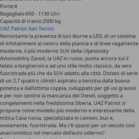
Porte
:
4
Bagagliaio
:
650 - 1130 Litri
Capacità di traino
:
2500 kg
UAZ Patriot
dati Tecnici
Nonostante la presenza di luci diurne a LED, di un sistema
di infotainment al centro della plancia e di linee vagamente
moderne, il più moderno SUV della Uljanovsky
Avtomobilny Zavod, la UAZ in russo, punta ancora sul il
telaio a longheroni e ad uno stile molto classico, da vero
fuoristrada più che da SUV adatto alla città. Dotato di serie
di un 2.7 quattro cilindri aspirato a benzina dalla buona
potenza e dall’ottima coppia, sviluppato per gli usi gravosi
e per non sentire la mancanza del Diesel, soggetto a
congelamenti nella freddissima Siberia, UAZ Patriot si
propone come modello più moderno e interessante della
mitica Casa russa, specializzata in camion, bus e,
ovviamente, fuoristrada. Ma c’è spazio per un veicolo così
anacronistico nel mercato dell’auto odierno?