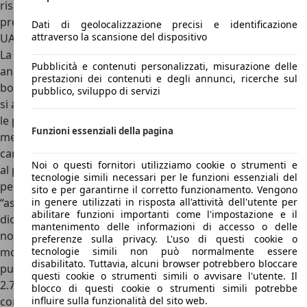
riscaldato. Questo è il modello più costoso nel listino
prezzi di UAZ Patriot, arrivando a circa 30.000 euro.
Dati di geolocalizzazione precisi e identificazione
attraverso la scansione del dispositivo
UAZ Patriot: concorrenti e conclusioni
La fuoristrada russa, pur avendo debuttato nel 2007, sa
Pubblicità e contenuti personalizzati, misurazione delle
ancora come farsi apprezzare, grazie allo spazio offerto a
prestazioni dei contenuti e degli annunci, ricerche sul
bordo e alla mobilità offerta nei percorsi non asfalti, dove
pubblico, sviluppo di servizi
si apprezza la concezione “old school”: la UAZ Patriot è fra
le poche vetture che mantengono anche oggi una
Funzioni essenziali della pagina
meccanica dura e pura, con telaio separato dalla
carrozzeria, sospensioni ad assale rigido, molle a balestra
Noi o questi fornitori utilizziamo cookie o strumenti e
al posteriore e un vero riduttore. Il motore 2.7 non brilla
tecnologie simili necessari per le funzioni essenziali del
per vivacità, ma è regolare e affidabile, anche se piuttosto
sito e per garantirne il corretto funzionamento. Vengono
in genere utilizzati in risposta all'attività dell'utente per
“assetato”: è difficile anche avvicinare i 9 chilometri al litro
abilitare funzioni importanti come l'impostazione e il
dichiarati dalla casa. Rispetto alle concorrenti UAZ Patriot
mantenimento delle informazioni di accesso o delle
non offre interni particolarmente ricercati, uno stile
preferenze sulla privacy. L'uso di questi cookie o
tecnologie simili non può normalmente essere
moderno o prestazioni su strada da berlina media. Il vero
disabilitato. Tuttavia, alcuni browser potrebbero bloccare
punto di forze di UAZ Patriot è l’affidabilità del suo motore
questi cookie o strumenti simili o avvisare l'utente. Il
2.7 e della sua trazione integrale collaudata, che
blocco di questi cookie o strumenti simili potrebbe
influire sulla funzionalità del sito web.
consentono insieme a degli angoli caratteristici