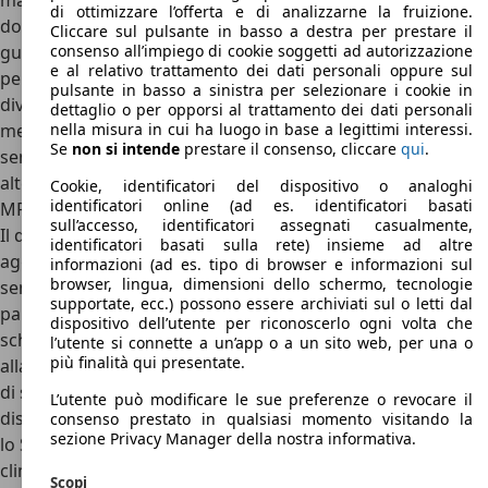
marce ridotte ad inserimento manuale. Povera la
di ottimizzare l’offerta e di analizzarne la fruizione.
dotazione in fatto di sicurezza: c’è soltanto l’airbag per il
Cliccare sul pulsante in basso a destra per prestare il
consenso all’impiego di cookie soggetti ad autorizzazione
guidatore. A seguire c’è l’Optimum, che aggiunge l’airbag
e al relativo trattamento dei dati personali oppure sul
per il passeggero, il clima manuale, i poggiatesta per il
pulsante in basso a sinistra per selezionare i cookie in
divano e le marce ridotte ad azionamento elettronico,
dettaglio o per opporsi al trattamento dei dati personali
nella misura in cui ha luogo in base a legittimi interessi.
mentre il Comfort ha di serie le ruote in lega di 16”, i
Se
non si intende
prestare il consenso, cliccare
qui
.
sensori di distanza posteriori, il sedile di guida regolabile in
altezza e l’impianto audio con 4 altoparlanti, oltre al lettore
Cookie, identificatori del dispositivo o analoghi
identificatori online (ad es. identificatori basati
MP3 e all’ingresso USB.
sull’accesso, identificatori assegnati casualmente,
Il quarto livello di allestimento si chiama Privilege e
identificatori basati sulla rete) insieme ad altre
aggiunge le ruote in lega di 18”, il volante riscaldato, i
informazioni (ad es. tipo di browser e informazioni sul
browser, lingua, dimensioni dello schermo, tecnologie
sensori di distanza anteriori, la telecamera posteriore di
supportate, ecc.) possono essere archiviati sul o letti dal
parcheggio, i fendinebbia, l’impianto multimediale con
dispositivo dell’utente per riconoscerlo ogni volta che
schermo di 7”, l’impianto audio con 6 diffusori e utili aiuti
l’utente si connette a un’app o a un sito web, per una o
più finalità qui presentate.
alla guida, compreso il regolatore di velocità e il controllo
di stabilità. È grave però che quest’ultimo non sia
L’utente può modificare le sue preferenze o revocare il
disponibile per i tre allestimenti meno ricchi. Si finisce con
consenso prestato in qualsiasi momento visitando la
sezione Privacy Manager della nostra informativa.
lo Style, dotato di parabrezza sbrinabile elettricamente,
climatizzatore automatico, bracciolo posteriori e divano
Scopi