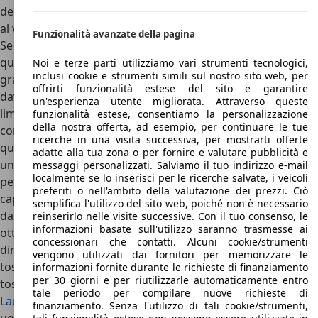
decisamente validi di offrire delle capacità fuoristradistiche
al vertice tra le vetture moderne.
Funzionalità avanzate della pagina
Se il suo essere old school è uno dei suoi più grandi pregi,
questa indole d’altri tempi è anche la causa dei suoi più
Noi e terze parti utilizziamo vari strumenti tecnologici,
inclusi cookie e strumenti simili sul nostro sito web, per
grandi limiti. Il comfort e la guidabilità su strada sono
offrirti funzionalità estese del sito e garantire
davvero deficitarie, e anche la sicurezza è a dir poco
un'esperienza utente migliorata. Attraverso queste
limitata. Se infatti le versioni più costose hanno 2 airbag e il
funzionalità estese, consentiamo la personalizzazione
della nostra offerta, ad esempio, per continuare le tue
controllo di stabilità, l’indispensabile per sentirsi sicuri,
ricerche in una visita successiva, per mostrarti offerte
quelle d’accesso offrono soltanto l’airbag, assai poco per
adatte alla tua zona o per fornire e valutare pubblicità e
una vettura commercializzata oggi. Nonostante questo,
messaggi personalizzati. Salviamo il tuo indirizzo e-mail
localmente se lo inserisci per le ricerche salvate, i veicoli
però, se cercate un fuoristrada vero che sia robusto,
preferiti o nell'ambito della valutazione dei prezzi. Ciò
capace e valido come pochi altri con le ruote lontane
semplifica l'utilizzo del sito web, poiché non è necessario
dall’asfalto, il fuoristrada figlio del fiume Volga è ancora un
reinserirlo nelle visite successive. Con il tuo consenso, le
informazioni basate sull'utilizzo saranno trasmesse ai
ottimo candidato. Concludiamo come di consueto con le
concessionari che contatti. Alcuni cookie/strumenti
dirette concorrenti di UAZ Patriot, ovvero i fuoristrada più
vengono utilizzati dai fornitori per memorizzare le
tosti sul mercato:
Toyota Land Cruiser
, il piccolo ma
informazioni fornite durante le richieste di finanziamento
per 30 giorni e per riutilizzarle automaticamente entro
tostissimo
Suzuki Jimny
, il
Jeep Wrangler
, il connazionale
tale periodo per compilare nuove richieste di
Lada Niva
e, tra le vetture meno specialistiche ma
finanziamento. Senza l'utilizzo di tali cookie/strumenti,