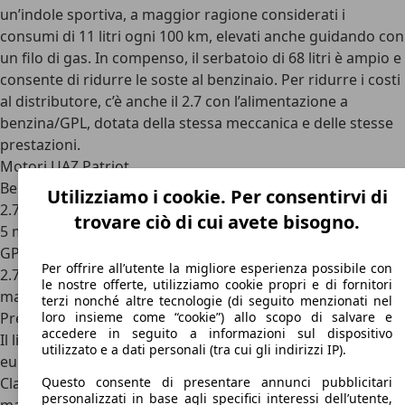
un’indole sportiva, a maggior ragione considerati i
consumi di 11 litri ogni 100 km, elevati anche guidando con
un filo di gas. In compenso, il serbatoio di 68 litri è ampio e
consente di ridurre le soste al benzinaio. Per ridurre i costi
al distributore, c’è anche il 2.7 con l’alimentazione a
benzina/GPL, dotata della stessa meccanica e delle stesse
prestazioni.
Motori UAZ Patriot
Benzina
Utilizziamo i cookie. Per consentirvi di
2.7, 2.7 quattro cilindri aspirato, 135 CV, cambio manuale a
trovare ciò di cui avete bisogno.
5 marce+ridotte, trazione integrale
GPL
Per offrire all’utente la migliore esperienza possibile con
2.7, 2.7 quattro cilindri aspirato benz./GPL, 135 CV, cambio
le nostre offerte, utilizziamo cookie propri e di fornitori
manuale a 5 m.+ridotte, traz. integrale
terzi nonché altre tecnologie (di seguito menzionati nel
loro insieme come “cookie”) allo scopo di salvare e
Prezzi UAZ Patriot
accedere in seguito a informazioni sul dispositivo
Il listino prezzi di UAZ Patriot in Italia parte da circa 23.000
utilizzato e a dati personali (tra cui gli indirizzi IP).
euro, ed è offerta in cinque allestimenti. Si parte dal basico
Questo consente di presentare annunci pubblicitari
Classic, con ruote in ferro di 16”, vetri elettrici, idroguida e
personalizzati in base agli specifici interessi dell’utente,