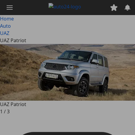
Passa
al
contenuto
Home
principale
Auto
UAZ
UAZ Patriot
UAZ Patriot
1
/
3