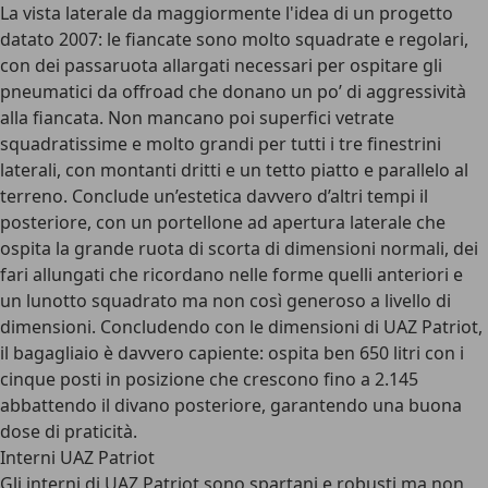
La vista laterale da maggiormente l'idea di un progetto
datato 2007: le fiancate sono molto squadrate e regolari,
con dei passaruota allargati necessari per ospitare gli
pneumatici da offroad che donano un po’ di aggressività
alla fiancata. Non mancano poi superfici vetrate
squadratissime e molto grandi per tutti i tre finestrini
laterali, con montanti dritti e un tetto piatto e parallelo al
terreno. Conclude un’estetica davvero d’altri tempi il
posteriore, con un portellone ad apertura laterale che
ospita la grande ruota di scorta di dimensioni normali, dei
fari allungati che ricordano nelle forme quelli anteriori e
un lunotto squadrato ma non così generoso a livello di
dimensioni. Concludendo con le dimensioni di UAZ Patriot,
il bagagliaio è davvero capiente: ospita ben 650 litri con i
cinque posti in posizione che crescono fino a 2.145
abbattendo il divano posteriore, garantendo una buona
dose di praticità.
Interni UAZ Patriot
Gli interni di UAZ Patriot sono spartani e robusti ma non