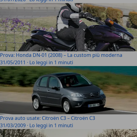
Prova: Honda DN-01 (2008) – La custom più moderna
31/05/2011
·
Lo leggi in 1 minuti
Prova auto usate: Citroën C3 – Citroën C3
31/03/2009
·
Lo leggi in 1 minuti