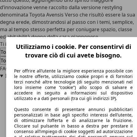
tutto questo, aggiungendo uno spirito maggiore
d’innovazione venne raccolto dalla versione restyling
denominata Toyota Avensis Verso che risultò essere la sua
degna erede, dimostrandosi al passo con i temi, semplice,
ma al tempo stesso perfetta per coniugare spazio, classe
ed abitabilità degne della casa giapponese.
Ti interessa la Toyota PicNic
Utilizziamo i cookie. Per consentirvi di
Toyota PicNic usata
Toyota PicNic nuova auto
trovare ciò di cui avete bisogno.
Toyota PicNic offerte concessionario
FAQ
Per offrire all’utente la migliore esperienza possibile con
In che anno è uscita Toyota PicNic?
le nostre offerte, utilizziamo cookie propri e di fornitori
terzi nonché altre tecnologie (di seguito menzionati nel
loro insieme come “cookie”) allo scopo di salvare e
accedere in seguito a informazioni sul dispositivo
utilizzato e a dati personali (tra cui gli indirizzi IP).
Questo consente di presentare annunci pubblicitari
personalizzati in base agli specifici interessi dell’utente,
di ottimizzare l’offerta e di analizzarne la fruizione.
Cliccare sul pulsante in basso a destra per prestare il
consenso all’impiego di cookie soggetti ad autorizzazione
e al relativo trattamento dei dati personali oppure sul