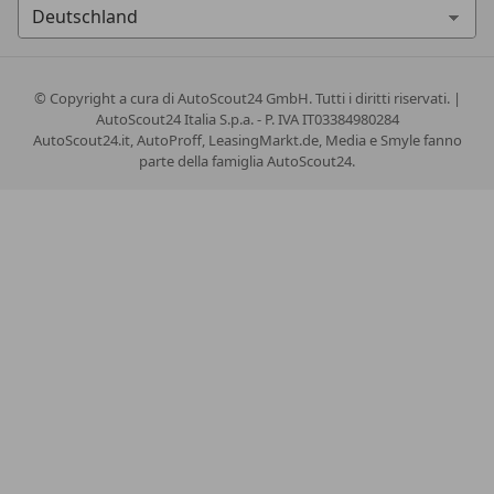
© Copyright
a cura di AutoScout24 GmbH. Tutti i diritti riservati. |
AutoScout24 Italia S.p.a. - P. IVA IT03384980284
AutoScout24.it, AutoProff, LeasingMarkt.de, Media e Smyle fanno
parte della famiglia AutoScout24.