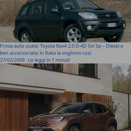
Prova auto usate: Toyota Rav4 2.0 D-4D Sol 5p – Diesel e
ben accessoriata: in Italia la vogliono così
27/02/2009
·
Lo leggi in 1 minuti