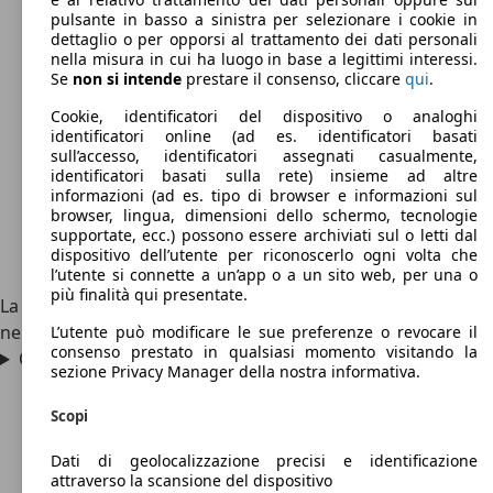
pulsante in basso a sinistra per selezionare i cookie in
dettaglio o per opporsi al trattamento dei dati personali
nella misura in cui ha luogo in base a legittimi interessi.
Se
non si intende
prestare il consenso, cliccare
qui
.
Cookie, identificatori del dispositivo o analoghi
identificatori online (ad es. identificatori basati
sull’accesso, identificatori assegnati casualmente,
identificatori basati sulla rete) insieme ad altre
informazioni (ad es. tipo di browser e informazioni sul
browser, lingua, dimensioni dello schermo, tecnologie
supportate, ecc.) possono essere archiviati sul o letti dal
dispositivo dell’utente per riconoscerlo ogni volta che
l’utente si connette a un’app o a un sito web, per una o
più finalità qui presentate.
La Toyota PicNic, la monovolume di casa Toyota, è uscita
nel 1996.
L’utente può modificare le sue preferenze o revocare il
consenso prestato in qualsiasi momento visitando la
Quanti posti ha una Toyota PicNic?
sezione Privacy Manager della nostra informativa.
Scopi
Dati di geolocalizzazione precisi e identificazione
attraverso la scansione del dispositivo