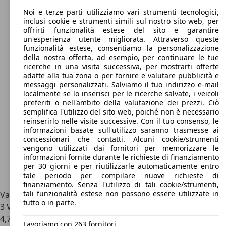
Noi e terze parti utilizziamo vari strumenti tecnologici,
inclusi cookie e strumenti simili sul nostro sito web, per
offrirti funzionalità estese del sito e garantire
un'esperienza utente migliorata. Attraverso queste
funzionalità estese, consentiamo la personalizzazione
della nostra offerta, ad esempio, per continuare le tue
ricerche in una visita successiva, per mostrarti offerte
adatte alla tua zona o per fornire e valutare pubblicità e
messaggi personalizzati. Salviamo il tuo indirizzo e-mail
localmente se lo inserisci per le ricerche salvate, i veicoli
preferiti o nell'ambito della valutazione dei prezzi. Ciò
semplifica l'utilizzo del sito web, poiché non è necessario
reinserirlo nelle visite successive. Con il tuo consenso, le
informazioni basate sull'utilizzo saranno trasmesse ai
concessionari che contatti. Alcuni cookie/strumenti
vengono utilizzati dai fornitori per memorizzare le
informazioni fornite durante le richieste di finanziamento
per 30 giorni e per riutilizzarle automaticamente entro
tale periodo per compilare nuove richieste di
finanziamento. Senza l'utilizzo di tali cookie/strumenti,
tali funzionalità estese non possono essere utilizzate in
Valutazioni sul veicolo per Toyota Picnic
tutto o in parte.
3 Valutazioni
4,7
Lavoriamo con 263 fornitori.