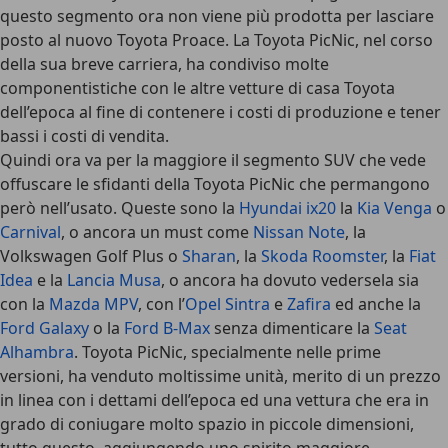
questo segmento ora non viene più prodotta per lasciare
posto al nuovo Toyota Proace. La Toyota PicNic, nel corso
della sua breve carriera, ha condiviso molte
componentistiche con le altre vetture di casa Toyota
dell’epoca al fine di contenere i costi di produzione e tener
bassi i costi di vendita.
Quindi ora va per la maggiore il segmento SUV che vede
offuscare le sfidanti della Toyota PicNic che permangono
però nell’usato. Queste sono la
Hyundai ix20
la
Kia Venga
o
Carnival
, o ancora un must come
Nissan Note
, la
Volkswagen Golf Plus o
Sharan
, la
Skoda Roomster
, la
Fiat
Idea
e la
Lancia Musa
, o ancora ha dovuto vedersela sia
con la
Mazda MPV
, con l’
Opel Sintra
e
Zafira
ed anche la
Ford Galaxy
o la
Ford B-Max
senza dimenticare la
Seat
Alhambra
. Toyota PicNic, specialmente nelle prime
versioni, ha venduto moltissime unità, merito di un prezzo
in linea con i dettami dell’epoca ed una vettura che era in
grado di coniugare molto spazio in piccole dimensioni,