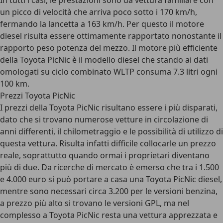
In tutti i casi, le prestazioni sono da vettura familiare con
un picco di velocità che arriva poco sotto i 170 km/h,
fermando la lancetta a 163 km/h. Per questo il motore
diesel risulta essere ottimamente rapportato nonostante il
rapporto peso potenza del mezzo. Il motore più efficiente
della Toyota PicNic è il modello diesel che stando ai dati
omologati su ciclo combinato WLTP consuma 7.3 litri ogni
100 km.
Prezzi Toyota PicNic
I prezzi della Toyota PicNic risultano essere i più disparati,
dato che si trovano numerose vetture in circolazione di
anni differenti, il chilometraggio e le possibilità di utilizzo di
questa vettura. Risulta infatti difficile collocarle un prezzo
reale, soprattutto quando ormai i proprietari diventano
più di due. Da ricerche di mercato è emerso che tra i 1.500
e 4.000 euro si può portare a casa una Toyota PicNic diesel,
mentre sono necessari circa 3.200 per le versioni benzina,
a prezzo più alto si trovano le versioni GPL, ma nel
complesso a Toyota PicNic resta una vettura apprezzata e