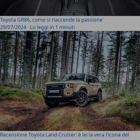
Toyota GR86, come si riaccende la passione
29/07/2024
·
Lo leggi in 1 minuti
Recensione Toyota Land Cruiser: è lei la vera l’icona del