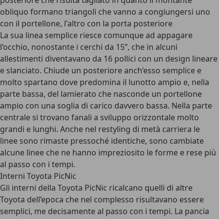
posteriore che risulta tagliato in quanto il montante
obliquo formano triangoli che vanno a congiungersi uno
con il portellone, l'altro con la porta posteriore
La sua linea semplice riesce comunque ad appagare
l’occhio, nonostante i cerchi da 15”, che in alcuni
allestimenti diventavano da 16 pollici con un design lineare
e slanciato. Chiude un posteriore anch’esso semplice e
molto spartano dove predomina il lunotto ampio e, nella
parte bassa, del lamierato che nasconde un portellone
ampio con una soglia di carico davvero bassa. Nella parte
centrale si trovano fanali a sviluppo orizzontale molto
grandi e lunghi. Anche nel restyling di metà carriera le
linee sono rimaste pressoché identiche, sono cambiate
alcune linee che ne hanno impreziosito le forme e rese più
al passo con i tempi.
Interni Toyota PicNic
Gli interni della Toyota PicNic ricalcano quelli di altre
Toyota dell’epoca che nel complesso risultavano essere
semplici, me decisamente al passo con i tempi. La pancia