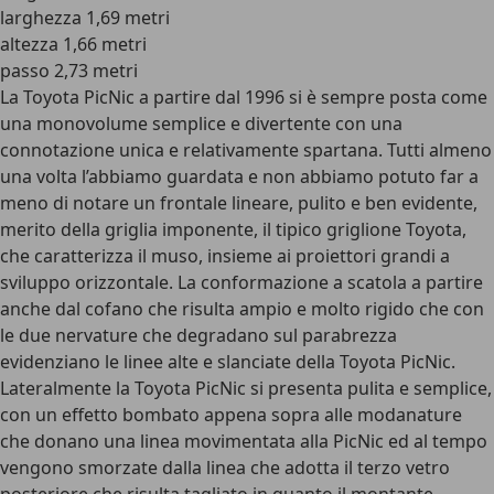
larghezza 1,69 metri
altezza 1,66 metri
passo 2,73 metri
La Toyota PicNic a partire dal 1996 si è sempre posta come
una monovolume semplice e divertente con una
connotazione unica e relativamente spartana. Tutti almeno
una volta l’abbiamo guardata e non abbiamo potuto far a
meno di notare un frontale lineare, pulito e ben evidente,
merito della griglia imponente, il tipico griglione Toyota,
che caratterizza il muso, insieme ai proiettori grandi a
sviluppo orizzontale. La conformazione a scatola a partire
anche dal cofano che risulta ampio e molto rigido che con
le due nervature che degradano sul parabrezza
evidenziano le linee alte e slanciate della Toyota PicNic.
Lateralmente la Toyota PicNic si presenta pulita e semplice,
con un effetto bombato appena sopra alle modanature
che donano una linea movimentata alla PicNic ed al tempo
vengono smorzate dalla linea che adotta il terzo vetro