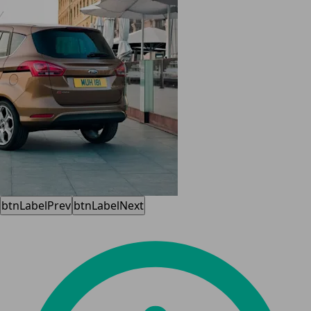
btnLabelPrev
btnLabelNext