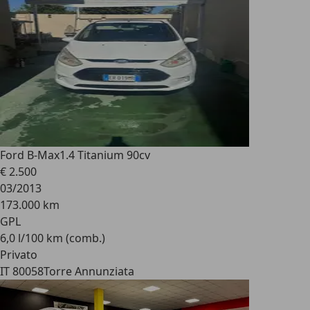
Ford B-Max
1.4 Titanium 90cv
€ 2.500
03/2013
173.000 km
GPL
6,0 l/100 km (comb.)
Privato
IT 80058
Torre Annunziata