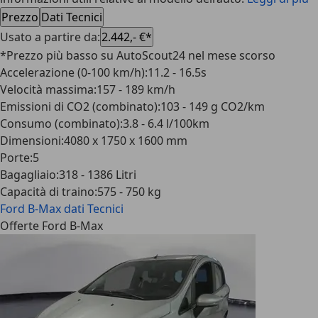
Prezzo
Dati Tecnici
Usato a partire da
:
2.442,- €*
*Prezzo più basso su AutoScout24 nel mese scorso
Accelerazione (0-100 km/h)
:
11.2 - 16.5s
Velocità massima
:
157 - 189 km/h
Emissioni di CO2 (combinato)
:
103 - 149 g CO2/km
Consumo (combinato)
:
3.8 - 6.4 l/100km
Dimensioni
:
4080 x 1750 x 1600 mm
Porte
:
5
Bagagliaio
:
318 - 1386 Litri
Capacità di traino
:
575 - 750 kg
Ford B-Max
dati Tecnici
Offerte Ford B-Max