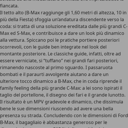
fiancata.
Il tetto alto (B-Max raggiunge gli 1,60 metri di altezza, 10 in
più della Fiesta) sfoggia un’andatura discendente verso la
coda: si tratta di una soluzione ereditata dalle più grandi C-
Max ed S-Max, e contribuisce a dare un look più dinamico
alla vettura. Spiccano poi le pratiche portiere posteriori
scorrevoli, con le guide ben integrate nel look del
montante posteriore. Le classiche guide, infatti, oltre ad
essere verniciate, si “tuffano” nei grandi fari posteriori,
rimanendo nascoste al primo sguardo. I passaruota
bombati e il paraurti avvolgente aiutano a dare un
ulteriore tocco dinamico a B-Max, che in coda riprende il
family feeling della più grande C-Max: a lei sono ispirati il
taglio del portellone, il disegno dei fari e il grande lunotto.
Il risultato è un MPV gradevole e dinamico, che dissimula
bene le sue dimensioni riuscendo ad avere una bella
presenza su strada. Concludendo con le dimensioni di Ford
B-Max, il bagagliaio è abbastanza generoso per le