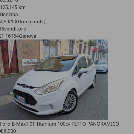
09/2016
125.145 km
Benzina
4,9 l/100 km (comb.)
Rivenditore
IT 16164
Genova
Ford B-Max
1.0T Titanium 100cv TETTO PANORAMICO
€ 6.900