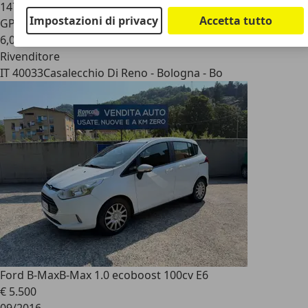
147.000 km
Impostazioni di privacy
Accetta tutto
GPL
6,0 l/100 km (comb.)
Rivenditore
IT 40033
Casalecchio Di Reno - Bologna - Bo
Ford B-Max
B-Max 1.0 ecoboost 100cv E6
€ 5.500