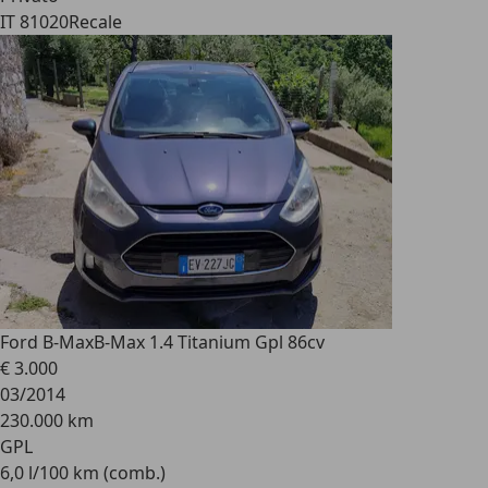
IT 81020
Recale
Ford B-Max
B-Max 1.4 Titanium Gpl 86cv
€ 3.000
03/2014
230.000 km
GPL
6,0 l/100 km (comb.)