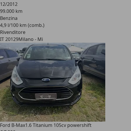
12/2012
99.000 km
Benzina
4,9 l/100 km (comb.)
Rivenditore
IT 20129
Milano - Mi
Ford B-Max
1.6 Titanium 105cv powershift