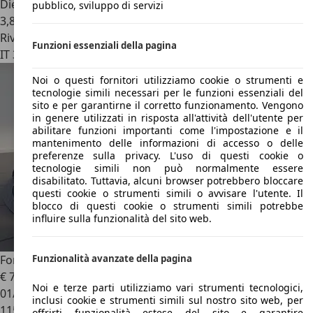
Diesel
pubblico, sviluppo di servizi
3,8 l/100 km (comb.)
Rivenditore
Funzioni essenziali della pagina
IT 31015
Conegliano - Treviso - Tv
Noi o questi fornitori utilizziamo cookie o strumenti e
tecnologie simili necessari per le funzioni essenziali del
sito e per garantirne il corretto funzionamento. Vengono
in genere utilizzati in risposta all'attività dell'utente per
abilitare funzioni importanti come l'impostazione e il
mantenimento delle informazioni di accesso o delle
preferenze sulla privacy. L'uso di questi cookie o
tecnologie simili non può normalmente essere
disabilitato. Tuttavia, alcuni browser potrebbero bloccare
questi cookie o strumenti simili o avvisare l'utente. Il
blocco di questi cookie o strumenti simili potrebbe
influire sulla funzionalità del sito web.
Ford B-Max
Funzionalità avanzate della pagina
€ 7.500
Noi e terze parti utilizziamo vari strumenti tecnologici,
01/2017
inclusi cookie e strumenti simili sul nostro sito web, per
115.500 km
offrirti funzionalità estese del sito e garantire