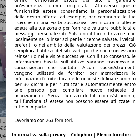
un'esperienza utente migliorata. Attraverso queste
Benzina
funzionalità estese, consentiamo la personalizzazione
4,9 l/100 km (comb.)
della nostra offerta, ad esempio, per continuare le tue
Rivenditore
ricerche in una visita successiva, per mostrarti offerte
adatte alla tua zona o per fornire e valutare pubblicità e
IT 21047
Saronno - Varese - Va
messaggi personalizzati. Salviamo il tuo indirizzo e-mail
localmente se lo inserisci per le ricerche salvate, i veicoli
preferiti o nell'ambito della valutazione dei prezzi. Ciò
semplifica l'utilizzo del sito web, poiché non è necessario
reinserirlo nelle visite successive. Con il tuo consenso, le
informazioni basate sull'utilizzo saranno trasmesse ai
concessionari che contatti. Alcuni cookie/strumenti
vengono utilizzati dai fornitori per memorizzare le
informazioni fornite durante le richieste di finanziamento
per 30 giorni e per riutilizzarle automaticamente entro
tale periodo per compilare nuove richieste di
finanziamento. Senza l'utilizzo di tali cookie/strumenti,
tali funzionalità estese non possono essere utilizzate in
tutto o in parte.
Lavoriamo con 263 fornitori.
Ford B-Max
GPL
€ 5.990
|
|
Informativa sulla privacy
Colophon
Elenco fornitori
04/2015