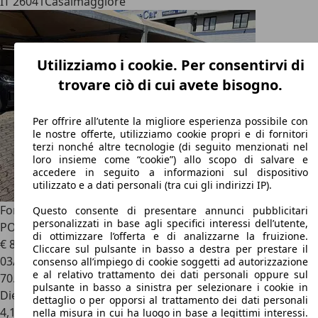
IT 26041
Casalmaggiore
Utilizziamo i cookie. Per consentirvi di
trovare ciò di cui avete bisogno.
Per offrire all’utente la migliore esperienza possibile con
le nostre offerte, utilizziamo cookie propri e di fornitori
terzi nonché altre tecnologie (di seguito menzionati nel
loro insieme come “cookie”) allo scopo di salvare e
accedere in seguito a informazioni sul dispositivo
utilizzato e a dati personali (tra cui gli indirizzi IP).
Ford B-Max
1.5 tdci E6 Plus UNICO PROPRIETARIO SENSORI
Questo consente di presentare annunci pubblicitari
personalizzati in base agli specifici interessi dell’utente,
POST.
di ottimizzare l’offerta e di analizzarne la fruizione.
€ 8.900
Cliccare sul pulsante in basso a destra per prestare il
03/2016
consenso all’impiego di cookie soggetti ad autorizzazione
e al relativo trattamento dei dati personali oppure sul
70.000 km
pulsante in basso a sinistra per selezionare i cookie in
Diesel
dettaglio o per opporsi al trattamento dei dati personali
4,1 l/100 km (comb.)
nella misura in cui ha luogo in base a legittimi interessi.