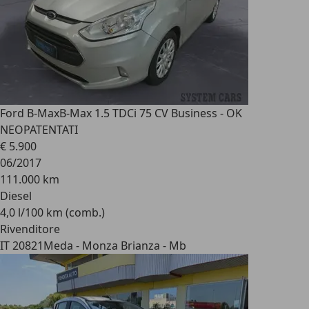
Ford B-Max
B-Max 1.5 TDCi 75 CV Business - OK
NEOPATENTATI
€ 5.900
06/2017
111.000 km
Diesel
4,0 l/100 km (comb.)
Rivenditore
IT 20821
Meda - Monza Brianza - Mb