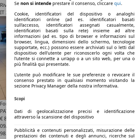
Se
non si intende
prestare il consenso, cliccare
qui
.
Rivenditore
IT 20900
Monza - Monza Brianza - Mb
Cookie, identificatori del dispositivo o analoghi
identificatori online (ad es. identificatori basati
sull’accesso, identificatori assegnati casualmente,
identificatori basati sulla rete) insieme ad altre
informazioni (ad es. tipo di browser e informazioni sul
browser, lingua, dimensioni dello schermo, tecnologie
supportate, ecc.) possono essere archiviati sul o letti dal
dispositivo dell’utente per riconoscerlo ogni volta che
l’utente si connette a un’app o a un sito web, per una o
più finalità qui presentate.
L’utente può modificare le sue preferenze o revocare il
consenso prestato in qualsiasi momento visitando la
sezione Privacy Manager della nostra informativa.
Scopi
Ford B-Max
1.5 tdci 75cv E6 MANUALE*NEO
PATENTATI*PORTIERE SCORREVOLI
Dati di geolocalizzazione precisi e identificazione
attraverso la scansione del dispositivo
€ 8.300
09/2016
Pubblicità e contenuti personalizzati, misurazione delle
98.900 km
prestazioni dei contenuti e degli annunci, ricerche sul