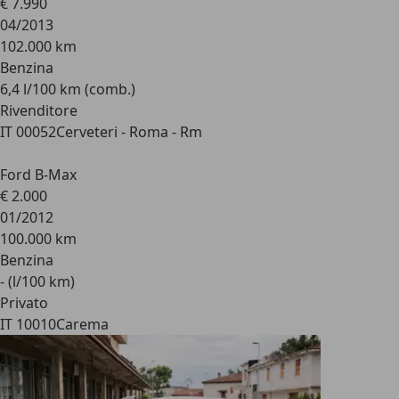
€ 7.990
04/2013
102.000 km
Benzina
6,4 l/100 km (comb.)
Rivenditore
IT 00052
Cerveteri - Roma - Rm
Ford B-Max
€ 2.000
01/2012
100.000 km
Benzina
- (l/100 km)
Privato
IT 10010
Carema