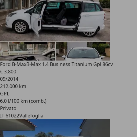
Ford B-Max
B-Max 1.4 Business Titanium Gpl 86cv
€ 3.800
09/2014
212.000 km
GPL
6,0 l/100 km (comb.)
Privato
IT 61022
Vallefoglia