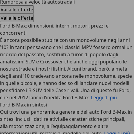
Rumorosa a velocità autostradali
Vai alle offerte
Vai alle offerte
Ford B-Max: dimensioni, interni, motori, prezzi e
concorrenti
È ancora possibile stupire con un monovolume negli anni
’10? In tanti pensavano che i classici MPV fossero ormai un
ricordo del passato, sostituiti a furor di popolo dagli
amatissimi SUV e Crossover che anche oggi popolano le
nostre strade e i nostri listini. Alcuni brand, però, a metà
degli anni ’10 credevano ancora nelle monovolume, specie
in quelle piccole, e hanno deciso di lanciare nuovi modelli
per sfidare i B-SUV delle Case rivali. Una di queste fu Ford,
che nel 2012 lanciò l’inedita Ford B-Max.
Leggi di più
Ford B-Max in sintesi
Qui trovi una panoramica generale dell’auto Ford B-Max in
sintesi inclusi i dati relativi alle caratteristiche principali,
alla motorizzazione, all’equipaggiamento e altre
informazioni utili relative al modello dell’auto.
Leggi di più