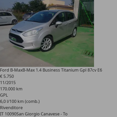
Ford B-Max
B-Max 1.4 Business Titanium Gpl 87cv E6
€ 5.750
11/2015
170.000 km
GPL
6,0 l/100 km (comb.)
Rivenditore
IT 10090
San Giorgio Canavese - To