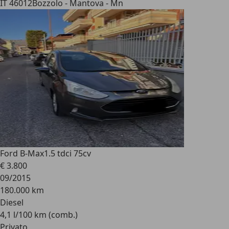
IT 46012
Bozzolo - Mantova - Mn
Ford B-Max
1.5 tdci 75cv
€ 3.800
09/2015
180.000 km
Diesel
4,1 l/100 km (comb.)
Privato