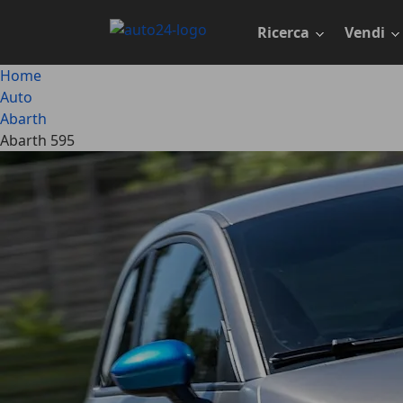
Passa
al
Ricerca
Vendi
contenuto
principale
Home
Auto
Abarth
Abarth 595