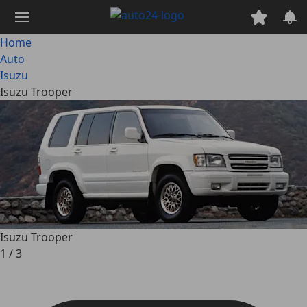
Passa
al
contenuto
Home
principale
Auto
Isuzu
Isuzu Trooper
Isuzu Trooper
1
/
3