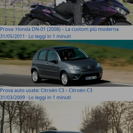
Prova: Honda DN-01 (2008) – La custom più moderna
31/05/2011
·
Lo leggi in 1 minuti
Prova auto usate: Citroën C3 – Citroën C3
31/03/2009
·
Lo leggi in 1 minuti