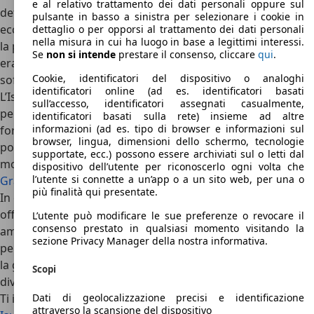
e al relativo trattamento dei dati personali oppure sul
definire da segmento D, quindi abbondanti ma non
pulsante in basso a sinistra per selezionare i cookie in
eccessive, gli interni seppur non di lusso sono ben rifiniti e
dettaglio o per opporsi al trattamento dei dati personali
nella misura in cui ha luogo in base a legittimi interessi.
la plancia e ottimamente assemblata. I motori potenti
Se
non si intende
prestare il consenso, cliccare
qui
.
erano pensati essenzialmente per il fuoristrada, perciò
Cookie, identificatori del dispositivo o analoghi
soffrivano un po’ sulle strade “normali”.
identificatori online (ad es. identificatori basati
L’Isuzu Trooper si è dimostrato un modello più che valido
sull’accesso, identificatori assegnati casualmente,
per la funzione e gli scopi per cui era stato progettato;
identificatori basati sulla rete) insieme ad altre
informazioni (ad es. tipo di browser e informazioni sul
forse la sua unica pecca era il prezzo, il quale risultava un
browser, lingua, dimensioni dello schermo, tecnologie
po’ troppo elevato considerando che era lo stesso di
supportate, ecc.) possono essere archiviati sul o letti dal
modelli concorrenti molto più blasonati come la
Jeep
dispositivo dell’utente per riconoscerlo ogni volta che
l’utente si connette a un’app o a un sito web, per una o
Grand Cherokee
, la
Mitsubishi Pajero
e la
Nissan Patrol
.
più finalità qui presentate.
In conclusione, si tratta però di un’ottima automobile che
offre moltissimo spazio, sedili reclinabili ed un bagagliaio
L’utente può modificare le sue preferenze o revocare il
consenso prestato in qualsiasi momento visitando la
ampio adatto a scampagnate fuori-strada. Il motore
sezione Privacy Manager della nostra informativa.
permette escursioni in qualsiasi tipo di terreno rendendo
la guida della vettura un’esperienza molto gradevole,
Scopi
divertente e tutta da scoprire.
Ti interessa la Isuzu Trooper
Dati di geolocalizzazione precisi e identificazione
attraverso la scansione del dispositivo