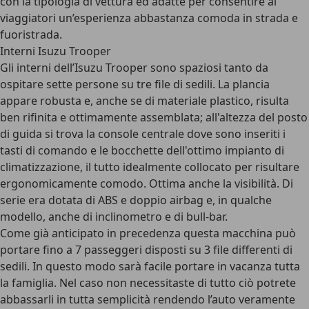
con la tipologia di vettura ed adatte per consentire ai
viaggiatori un’esperienza abbastanza comoda in strada e
fuoristrada.
Interni Isuzu Trooper
Gli interni dell’Isuzu Trooper sono spaziosi tanto da
ospitare sette persone su tre file di sedili. La plancia
appare robusta e, anche se di materiale plastico, risulta
ben rifinita e ottimamente assemblata; all'altezza del posto
di guida si trova la console centrale dove sono inseriti i
tasti di comando e le bocchette dell'ottimo impianto di
climatizzazione, il tutto idealmente collocato per risultare
ergonomicamente comodo. Ottima anche la visibilità. Di
serie era dotata di ABS e doppio airbag e, in qualche
modello, anche di inclinometro e di bull-bar.
Come già anticipato in precedenza questa macchina può
portare fino a 7 passeggeri disposti su 3 file differenti di
sedili. In questo modo sarà facile portare in vacanza tutta
la famiglia. Nel caso non necessitaste di tutto ciò potrete
abbassarli in tutta semplicità rendendo l’auto veramente