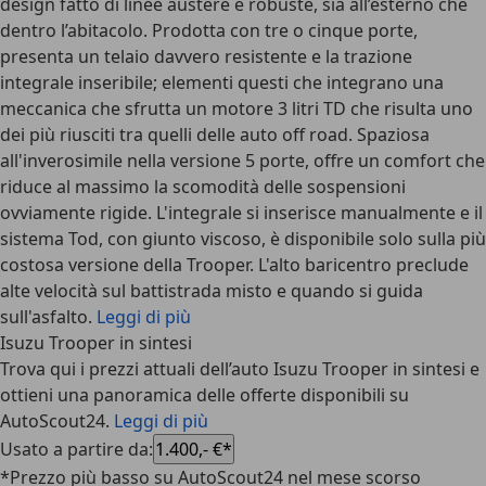
design fatto di linee austere e robuste, sia all’esterno che
dentro l’abitacolo. Prodotta con tre o cinque porte,
presenta un telaio davvero resistente e la trazione
integrale inseribile; elementi questi che integrano una
meccanica che sfrutta un motore 3 litri TD che risulta uno
dei più riusciti tra quelli delle auto off road. Spaziosa
all'inverosimile nella versione 5 porte, offre un comfort che
riduce al massimo la scomodità delle sospensioni
ovviamente rigide. L'integrale si inserisce manualmente e il
sistema Tod, con giunto viscoso, è disponibile solo sulla più
costosa versione della Trooper. L'alto baricentro preclude
alte velocità sul battistrada misto e quando si guida
sull'asfalto.
Leggi di più
Isuzu Trooper in sintesi
Trova qui i prezzi attuali dell’auto Isuzu Trooper in sintesi e
ottieni una panoramica delle offerte disponibili su
AutoScout24.
Leggi di più
Usato a partire da
:
1.400,- €*
*Prezzo più basso su AutoScout24 nel mese scorso