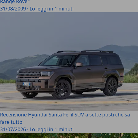
Range Rover
31/08/2009
·
Lo leggi in 1 minuti
Recensione Hyundai Santa Fe: il SUV a sette posti che sa
fare tutto
31/07/2026
·
Lo leggi in 1 minuti