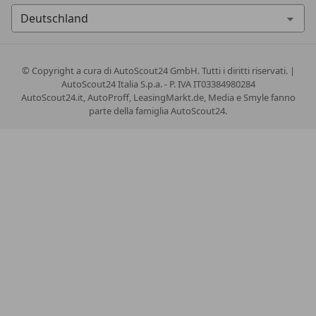
© Copyright
a cura di AutoScout24 GmbH. Tutti i diritti riservati. |
AutoScout24 Italia S.p.a. - P. IVA IT03384980284
AutoScout24.it, AutoProff, LeasingMarkt.de, Media e Smyle fanno
parte della famiglia AutoScout24.