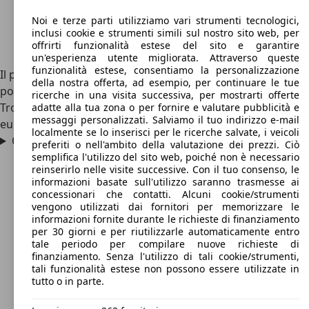
Noi e terze parti utilizziamo vari strumenti tecnologici,
inclusi cookie e strumenti simili sul nostro sito web, per
offrirti funzionalità estese del sito e garantire
un'esperienza utente migliorata. Attraverso queste
funzionalità estese, consentiamo la personalizzazione
Il prezzo medio da nuova partiva dai 35.000 euro. È
della nostra offerta, ad esempio, per continuare le tue
possibile trovare all'interno del mercato dell'usato auto, un
ricerche in una visita successiva, per mostrarti offerte
Trooper su cifre leggermente al di sopra dei cinquemila
adatte alla tua zona o per fornire e valutare pubblicità e
messaggi personalizzati. Salviamo il tuo indirizzo e-mail
euro.
localmente se lo inserisci per le ricerche salvate, i veicoli
Quanto è grande l’Isuzu Trooper?
preferiti o nell'ambito della valutazione dei prezzi. Ciò
semplifica l'utilizzo del sito web, poiché non è necessario
reinserirlo nelle visite successive. Con il tuo consenso, le
informazioni basate sull'utilizzo saranno trasmesse ai
concessionari che contatti. Alcuni cookie/strumenti
vengono utilizzati dai fornitori per memorizzare le
informazioni fornite durante le richieste di finanziamento
per 30 giorni e per riutilizzarle automaticamente entro
tale periodo per compilare nuove richieste di
finanziamento. Senza l'utilizzo di tali cookie/strumenti,
tali funzionalità estese non possono essere utilizzate in
tutto o in parte.