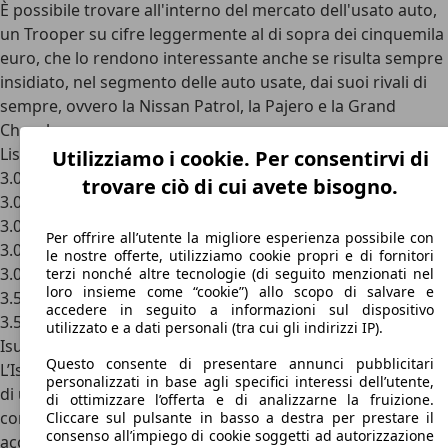
È possibile trovare all'interno del mercato dell'usato auto,
un Trooper su cifre leggermente al di sopra dei cinquemila
euro, che lo rendono interessante anche se risulta sempre
insidiato, nel segmento delle auto usate, dai suoi rivali di
sempre, ovvero la Nissan Patrol, la Pajero e la Grand
Cherokee.
Listino prezzi Isuzu Trooper
Utilizziamo i cookie. Per consentirvi di
3.0 16V TDI cat 5 porte LS TOD da 40.860 euro
trovare ciò di cui avete bisogno.
3.0 16V TDI cat 5 porte LS da 36.900 euro
3.0 16V TDI cat 5 porte L da 33.012 euro
Per offrire all’utente la migliore esperienza possibile con
3.0 16V TDI cat 3 porte S da 31.860 euro
le nostre offerte, utilizziamo cookie propri e di fornitori
3.0 16V TDI cat 3 porte RS da 34.620 euro
terzi nonché altre tecnologie (di seguito menzionati nel
loro insieme come “cookie”) allo scopo di salvare e
3.5 V6 24V cat 5 porte LS da da 39.304 euro
accedere in seguito a informazioni sul dispositivo
3.5 V6 24V cat 3 porte RS da 35.338 euro
utilizzato e a dati personali (tra cui gli indirizzi IP).
Isuzu Trooper: concorrenti e conclusioni
Questo consente di presentare annunci pubblicitari
L’Isuzu Trooper, incarna lo spirito delle vetture dure e pure
personalizzati in base agli specifici interessi dell’utente,
di una volta, un fuoristrada tuttofare che permetteva
di ottimizzare l’offerta e di analizzarne la fruizione.
comunque di viaggiare su strade civili con un comfort
Cliccare sul pulsante in basso a destra per prestare il
consenso all’impiego di cookie soggetti ad autorizzazione
accettabile. Le dimensioni era quello che oggi potremmo