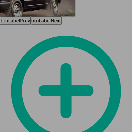
btnLabelPrev
btnLabelNext