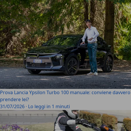
Prova Lancia Ypsilon Turbo 100 manuale: conviene davvero
prendere lei?
31/07/2026
·
Lo leggi in 1 minuti