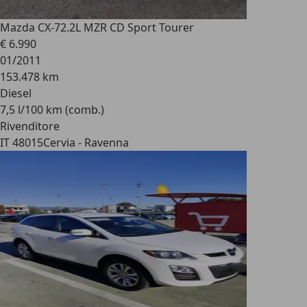
Mazda CX-7
2.2L MZR CD Sport Tourer
€ 6.990
01/2011
153.478 km
Diesel
7,5 l/100 km (comb.)
Rivenditore
IT 48015
Cervia - Ravenna