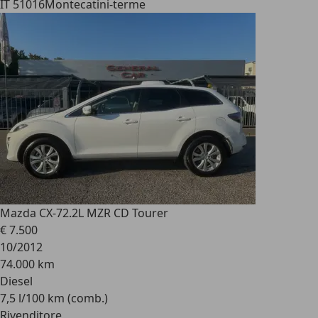
IT 51016
Montecatini-terme
Mazda CX-7
2.2L MZR CD Tourer
€ 7.500
10/2012
74.000 km
Diesel
7,5 l/100 km (comb.)
Rivenditore