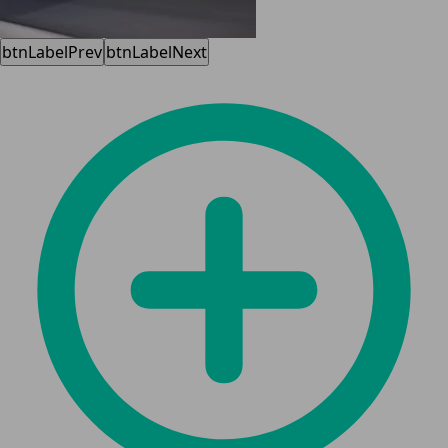
btnLabelPrev
btnLabelNext