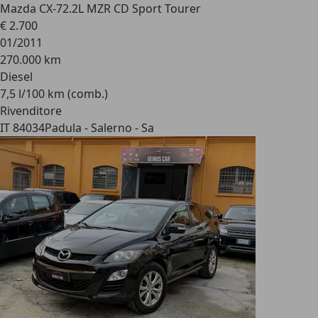
Mazda CX-7
2.2L MZR CD Sport Tourer
€ 2.700
01/2011
270.000 km
Diesel
7,5 l/100 km (comb.)
Rivenditore
IT 84034
Padula - Salerno - Sa