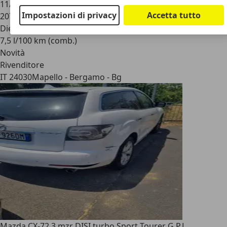
11/2012
Impostazioni di privacy
Accetta tutto
207.000 km
Diesel
7,5 l/100 km (comb.)
Novità
Rivenditore
IT 24030
Mapello - Bergamo - Bg
Mazda CX-7
2.3 mzr DISI turbo Sport Tourer G.P.L.