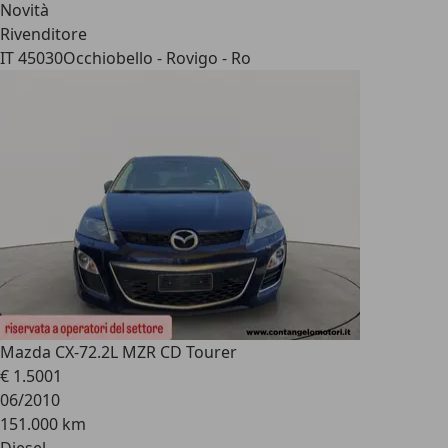
Novità
Rivenditore
IT 45030
Occhiobello - Rovigo - Ro
Mazda CX-7
2.2L MZR CD Tourer
€ 1.500
1
06/2010
151.000 km