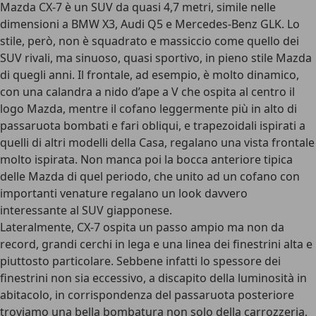
Mazda CX-7 è un SUV da quasi 4,7 metri, simile nelle
dimensioni a BMW X3, Audi Q5 e Mercedes-Benz GLK. Lo
stile, però, non è squadrato e massiccio come quello dei
SUV rivali, ma sinuoso, quasi sportivo, in pieno stile Mazda
di quegli anni. Il frontale, ad esempio, è molto dinamico,
con una calandra a nido d’ape a V che ospita al centro il
logo Mazda, mentre il cofano leggermente più in alto di
passaruota bombati e fari obliqui, e trapezoidali ispirati a
quelli di altri modelli della Casa, regalano una vista frontale
molto ispirata. Non manca poi la bocca anteriore tipica
delle Mazda di quel periodo, che unito ad un cofano con
importanti venature regalano un look davvero
interessante al SUV giapponese.
Lateralmente, CX-7 ospita un passo ampio ma non da
record, grandi cerchi in lega e una linea dei finestrini alta e
piuttosto particolare. Sebbene infatti lo spessore dei
finestrini non sia eccessivo, a discapito della luminosità in
abitacolo, in corrispondenza del passaruota posteriore
troviamo una bella bombatura non solo della carrozzeria,