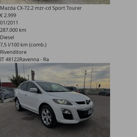
Mazda CX-7
2.2 mzr-cd Sport Tourer
€ 2.999
01/2011
287.000 km
Diesel
7,5 l/100 km (comb.)
Rivenditore
IT 48122
Ravenna - Ra