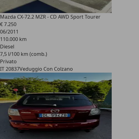
Mazda CX-7
2.2 MZR - CD AWD Sport Tourer
€ 7.250
06/2011
110.000 km
Diesel
7,5 l/100 km (comb.)
Privato
IT 20837
Veduggio Con Colzano