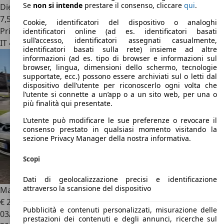
Se
non si intende
prestare il consenso, cliccare
qui
.
Diesel
7,5 l/100 km (comb.)
Cookie, identificatori del dispositivo o analoghi
Privato
identificatori online (ad es. identificatori basati
sull’accesso, identificatori assegnati casualmente,
IT 41038
San Felice Sul Panaro
identificatori basati sulla rete) insieme ad altre
informazioni (ad es. tipo di browser e informazioni sul
browser, lingua, dimensioni dello schermo, tecnologie
supportate, ecc.) possono essere archiviati sul o letti dal
dispositivo dell’utente per riconoscerlo ogni volta che
l’utente si connette a un’app o a un sito web, per una o
più finalità qui presentate.
L’utente può modificare le sue preferenze o revocare il
consenso prestato in qualsiasi momento visitando la
sezione Privacy Manager della nostra informativa.
Scopi
Dati di geolocalizzazione precisi e identificazione
attraverso la scansione del dispositivo
Mazda CX-7
CX-7 2.2 mzr-cd Sport Tourer
€ 2.300
Pubblicità e contenuti personalizzati, misurazione delle
03/2010
prestazioni dei contenuti e degli annunci, ricerche sul