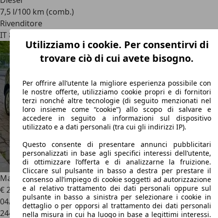
Diesel
7,5 l/100 km (comb.)
Rivenditore
IT 80022
Arzano - Napoli
Utilizziamo i cookie. Per consentirvi di
trovare ciò di cui avete bisogno.
Per offrire all’utente la migliore esperienza possibile con
le nostre offerte, utilizziamo cookie propri e di fornitori
terzi nonché altre tecnologie (di seguito menzionati nel
loro insieme come “cookie”) allo scopo di salvare e
accedere in seguito a informazioni sul dispositivo
utilizzato e a dati personali (tra cui gli indirizzi IP).
Questo consente di presentare annunci pubblicitari
personalizzati in base agli specifici interessi dell’utente,
di ottimizzare l’offerta e di analizzarne la fruizione.
Cliccare sul pulsante in basso a destra per prestare il
Mazda CX-7
CX-7 2.2 mzr-cd Tourer
consenso all’impiego di cookie soggetti ad autorizzazione
e al relativo trattamento dei dati personali oppure sul
€ 2.500
pulsante in basso a sinistra per selezionare i cookie in
04/2011
dettaglio o per opporsi al trattamento dei dati personali
244.000 km
nella misura in cui ha luogo in base a legittimi interessi.