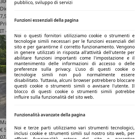
300.000 km
pubblico, sviluppo di servizi
Diesel
7,5 l/100 km (comb.)
Funzioni essenziali della pagina
Privato
IT 47030
San Mauro Pascoli
Noi o questi fornitori utilizziamo cookie o strumenti e
tecnologie simili necessari per le funzioni essenziali del
sito e per garantirne il corretto funzionamento. Vengono
in genere utilizzati in risposta all'attività dell'utente per
abilitare funzioni importanti come l'impostazione e il
mantenimento delle informazioni di accesso o delle
preferenze sulla privacy. L'uso di questi cookie o
tecnologie simili non può normalmente essere
disabilitato. Tuttavia, alcuni browser potrebbero bloccare
questi cookie o strumenti simili o avvisare l'utente. Il
blocco di questi cookie o strumenti simili potrebbe
influire sulla funzionalità del sito web.
Funzionalità avanzate della pagina
Mazda CX-7
2.2 mzr-cd Sport Tourer full optional
Noi e terze parti utilizziamo vari strumenti tecnologici,
€ 5.500
inclusi cookie e strumenti simili sul nostro sito web, per
07/2010
offrirti funzionalità estese del sito e garantire