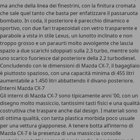
ma anche della linea dei finestrini, con la finitura cromata
che sale quel tanto che basta per enfatizzare il passaruota
bombato. In coda, il posteriore è parecchio dinamico e
sportivo, con due fari trapezoidali con vetro trasparente e
parabole a vista in stile Lexus, un lunotto inclinato e non
troppo grosso e un paraurti molto avvolgente che lascia
spazio a due scarichi sdoppiati sulla 2.3 turbo, mentre solo
uno scarico fuoriesce dal posteriore della 2.2 turbodiesel.
Concludendo con le dimensioni di Mazda CX-7, il bagagliaio
è piuttosto spazioso, con una capacità minima di 455 litri
aumentabile a 1.450 litri abbattendo il divano posteriore.
Interni Mazda CX-7
Gli interni di Mazda CX-7 sono tipicamente anni ’00, con un
disegno molto massiccio, tantissimi tasti fisici e una qualità
costruttiva che traspare anche dal design. I materiali sono
di ottima qualità, con tanta plastica morbida poco usuale
per una vettura giapponese. A tenere botta all’interno di
Mazda CX-7 è la presenza di una massiccia consolle