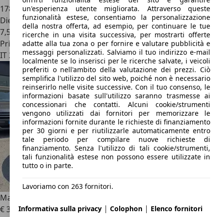
178.000 km
un'esperienza utente migliorata. Attraverso queste
funzionalità estese, consentiamo la personalizzazione
Diesel
della nostra offerta, ad esempio, per continuare le tue
7,5 l/100 km (comb.)
ricerche in una visita successiva, per mostrarti offerte
Privato
adatte alla tua zona o per fornire e valutare pubblicità e
messaggi personalizzati. Salviamo il tuo indirizzo e-mail
IT 23844
Sirone
localmente se lo inserisci per le ricerche salvate, i veicoli
preferiti o nell'ambito della valutazione dei prezzi. Ciò
semplifica l'utilizzo del sito web, poiché non è necessario
reinserirlo nelle visite successive. Con il tuo consenso, le
informazioni basate sull'utilizzo saranno trasmesse ai
concessionari che contatti. Alcuni cookie/strumenti
vengono utilizzati dai fornitori per memorizzare le
informazioni fornite durante le richieste di finanziamento
per 30 giorni e per riutilizzarle automaticamente entro
tale periodo per compilare nuove richieste di
finanziamento. Senza l'utilizzo di tali cookie/strumenti,
tali funzionalità estese non possono essere utilizzate in
tutto o in parte.
Lavoriamo con 263 fornitori.
Mazda CX-7
CX-7 2.2 mzr-cd Tourer
|
|
Informativa sulla privacy
Colophon
Elenco fornitori
€ 3.900