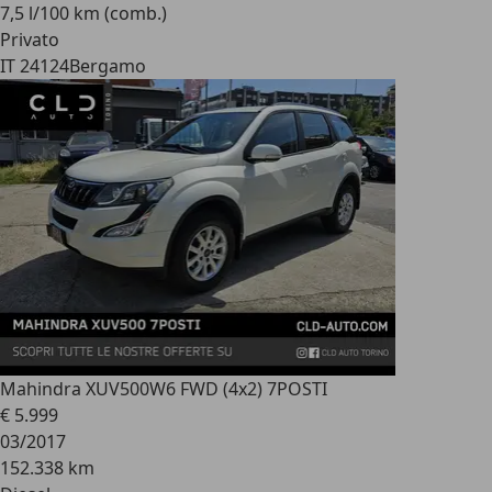
7,5 l/100 km (comb.)
Privato
IT 24124
Bergamo
Mahindra XUV500
W6 FWD (4x2) 7POSTI
€ 5.999
03/2017
152.338 km