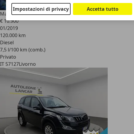
Impostazioni di privacy
Accetta tutto
Mahindra XUV500
XUV500 2.2 16v W10 awd 7p.
€ 10.900
01/2019
120.000 km
Diesel
7,5 l/100 km (comb.)
Privato
IT 57127
Livorno