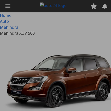
Passa
al
contenuto
Home
principale
Auto
Mahindra
Mahindra XUV 500