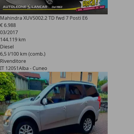
Mahindra XUV500
2.2 TD fwd 7 Posti E6
€ 6.988
03/2017
144.119 km
Diesel
6,5 l/100 km (comb.)
Rivenditore
IT 12051
Alba - Cuneo