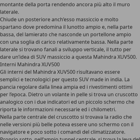
montante della porta rendendo ancora più alto il muro
laterale.
Chiude un posteriore anch’esso massiccio e molto
spartano dove predomina il lunotto ampio e, nella parte
bassa, del lamierato che nasconde un portellone ampio
con una soglia di carico relativamente bassa. Nella parte
laterale si trovano fanali a sviluppo verticale, il tutto per
dare un’idea di SUV massiccio a questa Mahindra XUV500.
Interni Mahindra XUV500
Gli interni del Mahindra XUV500 risultavano essere
semplici e tecnologici per questo SUV made in india. La
pancia regolare dalla linea ampia ed i rivestimenti ottimi
per l’epoca. Dietro un volante in pelle si trova un cruscotto
analogico con i due indicatori ed un piccolo schermo che
riporta le informazioni necessarie ed i chilometri.
Nella parte centrale del cruscotto si trovava la radio che
nelle versioni più belle poteva essere uno schermo con il
navigatore e poco sotto i comandi del climatizzatore.
Proprio sotto, nell’ampio tunnel centrale, si trova la leva del