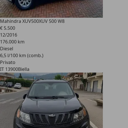
Mahindra XUV500
XUV 500 W8
€ 5.500
12/2016
176.000 km
Diesel
6,5 l/100 km (comb.)
Privato
IT 13900
Biella