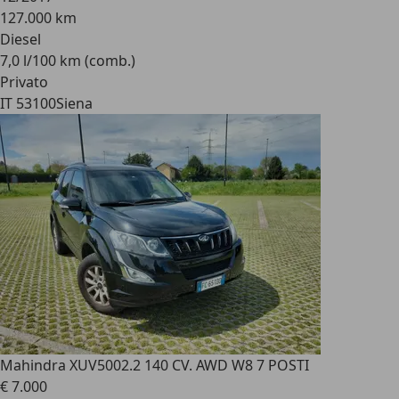
127.000 km
Diesel
7,0 l/100 km (comb.)
Privato
IT 53100
Siena
Mahindra XUV500
2.2 140 CV. AWD W8 7 POSTI
€ 7.000