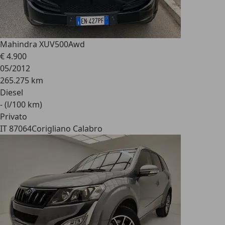
Mahindra XUV500
Awd
€ 4.900
05/2012
265.275 km
Diesel
- (l/100 km)
Privato
IT 87064
Corigliano Calabro