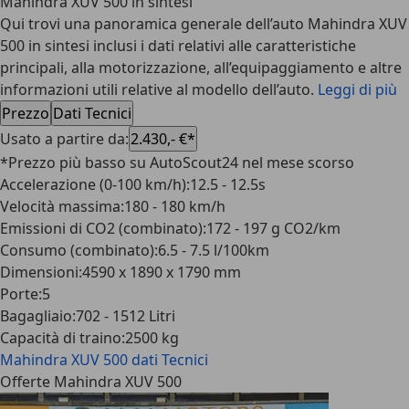
Mahindra XUV 500 in sintesi
Qui trovi una panoramica generale dell’auto Mahindra XUV
500 in sintesi inclusi i dati relativi alle caratteristiche
principali, alla motorizzazione, all’equipaggiamento e altre
informazioni utili relative al modello dell’auto.
Leggi di più
Prezzo
Dati Tecnici
Usato a partire da
:
2.430,- €*
*Prezzo più basso su AutoScout24 nel mese scorso
Accelerazione (0-100 km/h)
:
12.5 - 12.5s
Velocità massima
:
180 - 180 km/h
Emissioni di CO2 (combinato)
:
172 - 197 g CO2/km
Consumo (combinato)
:
6.5 - 7.5 l/100km
Dimensioni
:
4590 x 1890 x 1790 mm
Porte
:
5
Bagagliaio
:
702 - 1512 Litri
Capacità di traino
:
2500 kg
Mahindra XUV 500
dati Tecnici
Offerte Mahindra XUV 500