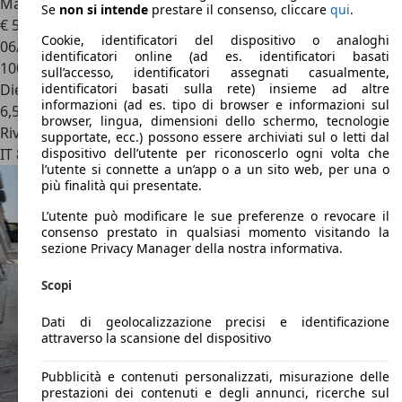
Mahindra XUV500
XUV 500 2015 2.2 16v W8 fwd
Se
non si intende
prestare il consenso, cliccare
qui
.
€ 5.490
Cookie, identificatori del dispositivo o analoghi
06/2015
identificatori online (ad es. identificatori basati
100.000 km
sull’accesso, identificatori assegnati casualmente,
Diesel
identificatori basati sulla rete) insieme ad altre
informazioni (ad es. tipo di browser e informazioni sul
6,5 l/100 km (comb.)
browser, lingua, dimensioni dello schermo, tecnologie
Rivenditore
supportate, ecc.) possono essere archiviati sul o letti dal
IT 80144
Napoli - Na
dispositivo dell’utente per riconoscerlo ogni volta che
l’utente si connette a un’app o a un sito web, per una o
più finalità qui presentate.
L’utente può modificare le sue preferenze o revocare il
consenso prestato in qualsiasi momento visitando la
sezione Privacy Manager della nostra informativa.
Scopi
Dati di geolocalizzazione precisi e identificazione
attraverso la scansione del dispositivo
Pubblicità e contenuti personalizzati, misurazione delle
prestazioni dei contenuti e degli annunci, ricerche sul