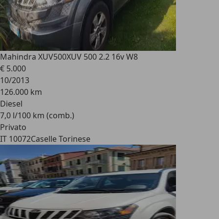
Mahindra XUV500
XUV 500 2.2 16v W8
€ 5.000
10/2013
126.000 km
Diesel
7,0 l/100 km (comb.)
Privato
IT 10072
Caselle Torinese