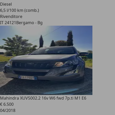
Diesel
6,5 l/100 km (comb.)
Rivenditore
IT 24121
Bergamo - Bg
Mahindra XUV500
2.2 16v W6 fwd 7p.ti M1 E6
€ 6.500
04/2018