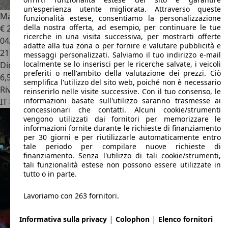
un'esperienza utente migliorata. Attraverso queste
Mahindra XUV500
2.2 16v W8 fwd
funzionalità estese, consentiamo la personalizzazione
della nostra offerta, ad esempio, per continuare le tue
€ 2.500
ricerche in una visita successiva, per mostrarti offerte
04/2014
adatte alla tua zona o per fornire e valutare pubblicità e
215.000 km
messaggi personalizzati. Salviamo il tuo indirizzo e-mail
localmente se lo inserisci per le ricerche salvate, i veicoli
Diesel
preferiti o nell'ambito della valutazione dei prezzi. Ciò
6,5 l/100 km (comb.)
semplifica l'utilizzo del sito web, poiché non è necessario
Rivenditore
reinserirlo nelle visite successive. Con il tuo consenso, le
informazioni basate sull'utilizzo saranno trasmesse ai
IT 80040
Pollena Trocchia
concessionari che contatti. Alcuni cookie/strumenti
vengono utilizzati dai fornitori per memorizzare le
informazioni fornite durante le richieste di finanziamento
per 30 giorni e per riutilizzarle automaticamente entro
tale periodo per compilare nuove richieste di
finanziamento. Senza l'utilizzo di tali cookie/strumenti,
tali funzionalità estese non possono essere utilizzate in
tutto o in parte.
Lavoriamo con 263 fornitori.
|
|
Informativa sulla privacy
Colophon
Elenco fornitori