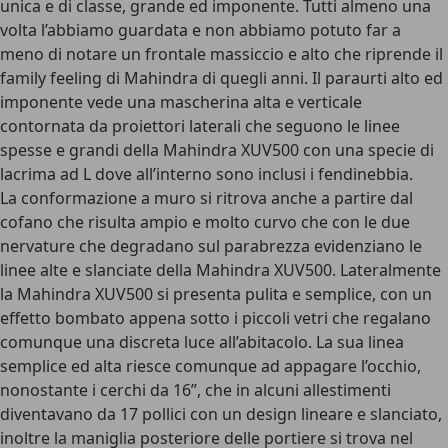
unica e di classe, grande ed imponente. Tutti almeno una
volta l’abbiamo guardata e non abbiamo potuto far a
meno di notare un frontale massiccio e alto che riprende il
family feeling di Mahindra di quegli anni. Il paraurti alto ed
imponente vede una mascherina alta e verticale
contornata da proiettori laterali che seguono le linee
spesse e grandi della Mahindra XUV500 con una specie di
lacrima ad L dove all’interno sono inclusi i fendinebbia.
La conformazione a muro si ritrova anche a partire dal
cofano che risulta ampio e molto curvo che con le due
nervature che degradano sul parabrezza evidenziano le
linee alte e slanciate della Mahindra XUV500. Lateralmente
la Mahindra XUV500 si presenta pulita e semplice, con un
effetto bombato appena sotto i piccoli vetri che regalano
comunque una discreta luce all’abitacolo. La sua linea
semplice ed alta riesce comunque ad appagare l’occhio,
nonostante i cerchi da 16”, che in alcuni allestimenti
diventavano da 17 pollici con un design lineare e slanciato,
inoltre la maniglia posteriore delle portiere si trova nel