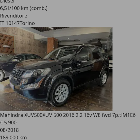
Diesel
6,5 l/100 km (comb.)
Rivenditore
IT 10147
Torino
Mahindra XUV500
XUV 500 2016 2.2 16v W8 fwd 7p.tiM1E6
€ 5.900
08/2018
189.000 km