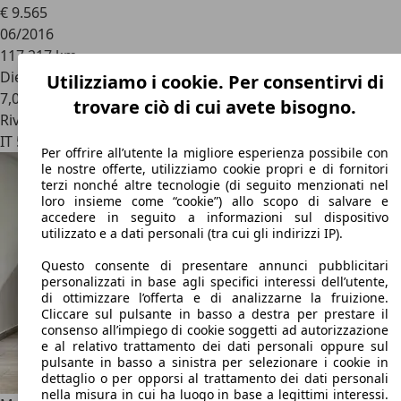
€ 9.565
06/2016
117.217 km
Diesel
Utilizziamo i cookie. Per consentirvi di
7,0 l/100 km (comb.)
trovare ciò di cui avete bisogno.
Rivenditore
IT 50145
Firenze - Fi
Per offrire all’utente la migliore esperienza possibile con
le nostre offerte, utilizziamo cookie propri e di fornitori
terzi nonché altre tecnologie (di seguito menzionati nel
loro insieme come “cookie”) allo scopo di salvare e
accedere in seguito a informazioni sul dispositivo
utilizzato e a dati personali (tra cui gli indirizzi IP).
Questo consente di presentare annunci pubblicitari
personalizzati in base agli specifici interessi dell’utente,
di ottimizzare l’offerta e di analizzarne la fruizione.
Cliccare sul pulsante in basso a destra per prestare il
consenso all’impiego di cookie soggetti ad autorizzazione
e al relativo trattamento dei dati personali oppure sul
pulsante in basso a sinistra per selezionare i cookie in
dettaglio o per opporsi al trattamento dei dati personali
nella misura in cui ha luogo in base a legittimi interessi.