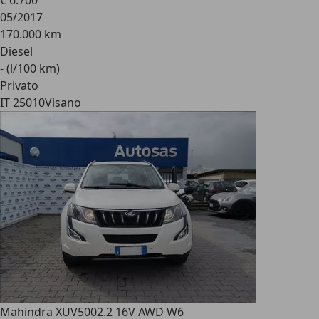
€ 6.700
05/2017
170.000 km
Diesel
- (l/100 km)
Privato
IT 25010
Visano
Mahindra XUV500
2.2 16V AWD W6