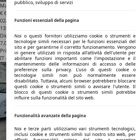
pubblico, sviluppo di servizi
Mahindra XUV500
XUV 500 w8
€ 6.800
02/2017
Funzioni essenziali della pagina
135.000 km
Diesel
Noi o questi fornitori utilizziamo cookie o strumenti e
tecnologie simili necessari per le funzioni essenziali del
7,0 l/100 km (comb.)
sito e per garantirne il corretto funzionamento. Vengono
Privato
in genere utilizzati in risposta all'attività dell'utente per
IT 46010
Marcaria
abilitare funzioni importanti come l'impostazione e il
mantenimento delle informazioni di accesso o delle
preferenze sulla privacy. L'uso di questi cookie o
tecnologie simili non può normalmente essere
disabilitato. Tuttavia, alcuni browser potrebbero bloccare
questi cookie o strumenti simili o avvisare l'utente. Il
blocco di questi cookie o strumenti simili potrebbe
influire sulla funzionalità del sito web.
Funzionalità avanzate della pagina
Noi e terze parti utilizziamo vari strumenti tecnologici,
inclusi cookie e strumenti simili sul nostro sito web, per
offrirti funzionalità estese del sito e garantire