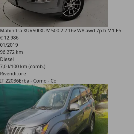
Mahindra XUV500
XUV 500 2.2 16v W8 awd 7p.ti M1 E6
€ 12.986
01/2019
96.272 km
Diesel
7,0 l/100 km (comb.)
Rivenditore
IT 22036
Erba - Como - Co