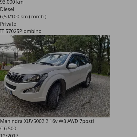
93.000 km
Diesel
6,5 l/100 km (comb.)
Privato
IT 57025
Piombino
Mahindra XUV500
2.2 16v W8 AWD 7posti
€ 6.500
12/2017