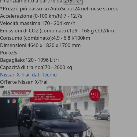
Finanziamento a partire da
:
279,- €*
*Prezzo più basso su AutoScout24 nel mese scorso
Accelerazione (0-100 km/h)
:
7 - 12.7s
Velocità massima
:
170 - 204 km/h
Emissioni di CO2 (combinato)
:
129 - 168 g CO2/km
Consumo (combinato)
:
4.9 - 6.8 l/100km
Dimensioni
:
4640 x 1820 x 1700 mm
Porte
:
5
Bagagliaio
:
120 - 1996 Litri
Capacità di traino
:
670 - 2000 kg
Nissan X-Trail
dati Tecnici
Offerte Nissan X-Trail