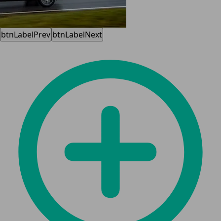
btnLabelPrev
btnLabelNext