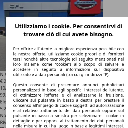
Utilizziamo i cookie. Per consentirvi di
trovare ciò di cui avete bisogno.
Per offrire all’utente la migliore esperienza possibile con
le nostre offerte, utilizziamo cookie propri e di fornitori
terzi nonché altre tecnologie (di seguito menzionati nel
loro insieme come “cookie”) allo scopo di salvare e
accedere in seguito a informazioni sul dispositivo
Nissan X-Trail
e-Power 2WD 5 posti N-Connecta
utilizzato e a dati personali (tra cui gli indirizzi IP).
€ 23.900
Questo consente di presentare annunci pubblicitari
10/2023
personalizzati in base agli specifici interessi dell’utente,
99.908 km
di ottimizzare l’offerta e di analizzarne la fruizione.
Cliccare sul pulsante in basso a destra per prestare il
Elettrica/Benzina
consenso all’impiego di cookie soggetti ad autorizzazione
5,2 l/100 km (comb.)
e al relativo trattamento dei dati personali oppure sul
Novità
pulsante in basso a sinistra per selezionare i cookie in
dettaglio o per opporsi al trattamento dei dati personali
Rivenditore
nella misura in cui ha luogo in base a legittimi interessi.