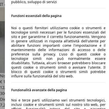
pubblico, sviluppo di servizi
IT 45100
Rovigo - Ro
Funzioni essenziali della pagina
Noi o questi fornitori utilizziamo cookie o strumenti e
tecnologie simili necessari per le funzioni essenziali del
sito e per garantirne il corretto funzionamento. Vengono
in genere utilizzati in risposta all'attività dell'utente per
abilitare funzioni importanti come l'impostazione e il
mantenimento delle informazioni di accesso o delle
preferenze sulla privacy. L'uso di questi cookie o
tecnologie simili non può normalmente essere
disabilitato. Tuttavia, alcuni browser potrebbero bloccare
questi cookie o strumenti simili o avvisare l'utente. Il
blocco di questi cookie o strumenti simili potrebbe
Nissan X-Trail
2.2 dci 4x4
influire sulla funzionalità del sito web.
€ 1.999
12/2007
Funzionalità avanzate della pagina
300.000 km
Diesel
Noi e terze parti utilizziamo vari strumenti tecnologici,
inclusi cookie e strumenti simili sul nostro sito web, per
7,2 l/100 km (comb.)
offrirti funzionalità estese del sito e garantire