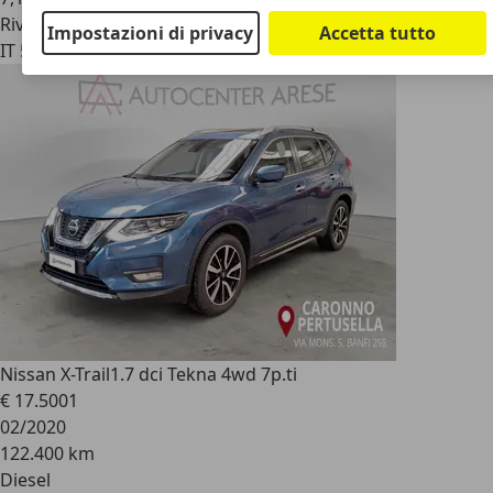
Rivenditore
Impostazioni di privacy
Accetta tutto
IT 55045
Pietrasanta - Lucca- Lu
Nissan X-Trail
1.7 dci Tekna 4wd 7p.ti
€ 17.500
1
02/2020
122.400 km
Diesel