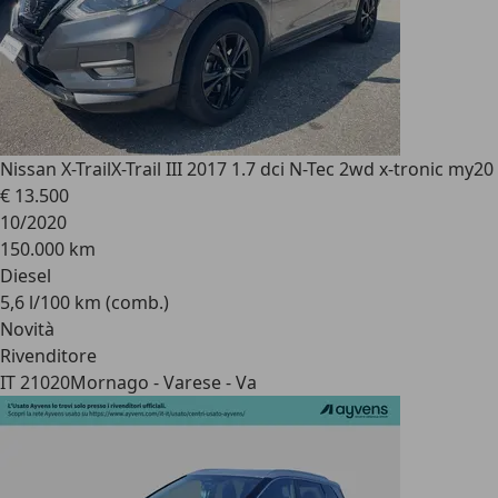
Nissan X-Trail
X-Trail III 2017 1.7 dci N-Tec 2wd x-tronic my20
€ 13.500
10/2020
150.000 km
Diesel
5,6 l/100 km (comb.)
Novità
Rivenditore
IT 21020
Mornago - Varese - Va