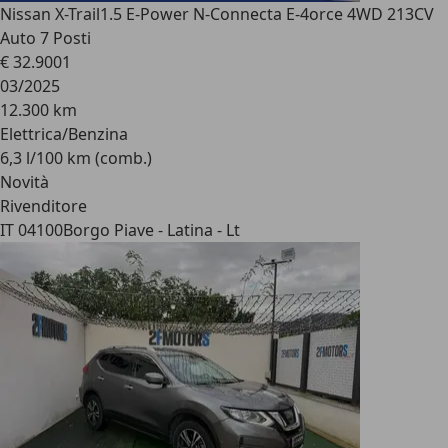
Nissan X-Trail
1.5 E-Power N-Connecta E-4orce 4WD 213CV
Auto 7 Posti
€ 32.900
1
03/2025
12.300 km
Elettrica/Benzina
6,3 l/100 km (comb.)
Novità
Rivenditore
IT 04100
Borgo Piave - Latina - Lt