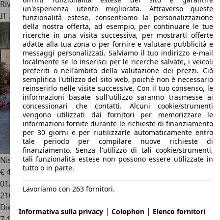
Rivenditore
un'esperienza utente migliorata. Attraverso queste
IT 20014
Nerviano - Milano - Mi
funzionalità estese, consentiamo la personalizzazione
della nostra offerta, ad esempio, per continuare le tue
ricerche in una visita successiva, per mostrarti offerte
adatte alla tua zona o per fornire e valutare pubblicità e
messaggi personalizzati. Salviamo il tuo indirizzo e-mail
localmente se lo inserisci per le ricerche salvate, i veicoli
preferiti o nell'ambito della valutazione dei prezzi. Ciò
semplifica l'utilizzo del sito web, poiché non è necessario
reinserirlo nelle visite successive. Con il tuo consenso, le
informazioni basate sull'utilizzo saranno trasmesse ai
concessionari che contatti. Alcuni cookie/strumenti
vengono utilizzati dai fornitori per memorizzare le
informazioni fornite durante le richieste di finanziamento
per 30 giorni e per riutilizzarle automaticamente entro
tale periodo per compilare nuove richieste di
finanziamento. Senza l'utilizzo di tali cookie/strumenti,
tali funzionalità estese non possono essere utilizzate in
Nissan X-Trail
X-Trail II 2008 2.0 dci SE
tutto o in parte.
€ 4.950
01/2008
Lavoriamo con 263 fornitori.
210.000 km
Diesel
|
|
Informativa sulla privacy
Colophon
Elenco fornitori
7,1 l/100 km (comb.)