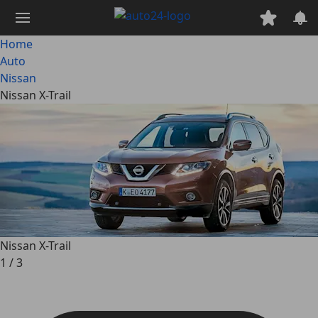
Passa
al
contenuto
Home
principale
Auto
Nissan
Nissan X-Trail
Nissan X-Trail
1
/
3