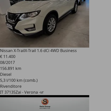
Nissan X-Trail
X-Trail 1.6 dCi 4WD Business
€ 11.400
08/2017
156.891 km
Diesel
5,3 l/100 km (comb.)
Rivenditore
IT 37135
Zai - Verona -vr