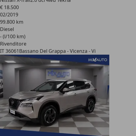
Nissan X-Trail
2.0 dci 4wd Tekna
€ 18.500
02/2019
99.800 km
Diesel
- (l/100 km)
Rivenditore
IT 36061
Bassano Del Grappa - Vicenza - Vi