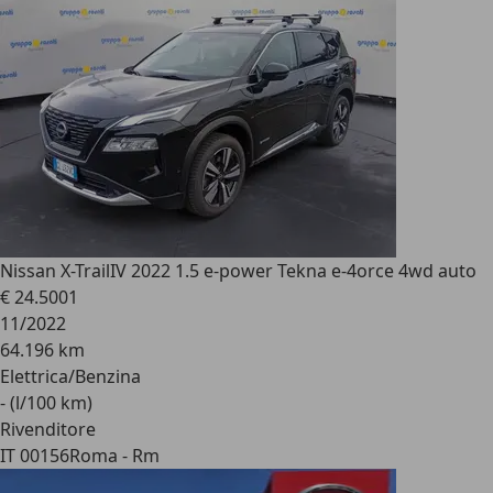
Nissan X-Trail
IV 2022 1.5 e-power Tekna e-4orce 4wd auto
€ 24.500
1
11/2022
64.196 km
Elettrica/Benzina
- (l/100 km)
Rivenditore
IT 00156
Roma - Rm