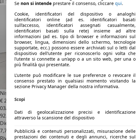
IT 55100
Pontetetto - Lucca - Lu
Se
non si intende
prestare il consenso, cliccare
qui
.
Cookie, identificatori del dispositivo o analoghi
identificatori online (ad es. identificatori basati
sull’accesso, identificatori assegnati casualmente,
identificatori basati sulla rete) insieme ad altre
informazioni (ad es. tipo di browser e informazioni sul
browser, lingua, dimensioni dello schermo, tecnologie
supportate, ecc.) possono essere archiviati sul o letti dal
dispositivo dell’utente per riconoscerlo ogni volta che
l’utente si connette a un’app o a un sito web, per una o
più finalità qui presentate.
L’utente può modificare le sue preferenze o revocare il
consenso prestato in qualsiasi momento visitando la
sezione Privacy Manager della nostra informativa.
Nissan X-Trail
1.7 dci N-Connecta 4wd x-tronic 7 POSTI !!
Scopi
€ 20.900
03/2021
Dati di geolocalizzazione precisi e identificazione
92.900 km
attraverso la scansione del dispositivo
Diesel
7,7 l/100 km (comb.)
Pubblicità e contenuti personalizzati, misurazione delle
prestazioni dei contenuti e degli annunci, ricerche sul
Rivenditore