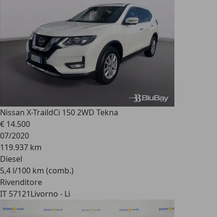
Nissan X-Trail
dCi 150 2WD Tekna
€ 14.500
07/2020
119.937 km
Diesel
5,4 l/100 km (comb.)
Rivenditore
IT 57121
Livorno - Li