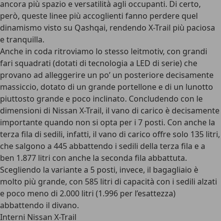
ancora più spazio e versatilità agli occupanti. Di certo,
però, queste linee più accoglienti fanno perdere quel
dinamismo visto su Qashqai, rendendo X-Trail più paciosa
e tranquilla.
Anche in coda ritroviamo lo stesso leitmotiv, con grandi
fari squadrati (dotati di tecnologia a LED di serie) che
provano ad alleggerire un po’ un posteriore decisamente
massiccio, dotato di un grande portellone e di un lunotto
piuttosto grande e poco inclinato. Concludendo con le
dimensioni di Nissan X-Trail, il vano di carico è decisamente
importante quando non si opta per i 7 posti. Con anche la
terza fila di sedili, infatti, il vano di carico offre solo 135 litri,
che salgono a 445 abbattendo i sedili della terza fila e a
ben 1.877 litri con anche la seconda fila abbattuta.
Scegliendo la variante a 5 posti, invece, il bagagliaio è
molto più grande, con 585 litri di capacità con i sedili alzati
e poco meno di 2.000 litri (1.996 per l’esattezza)
abbattendo il divano.
Interni Nissan X-Trail