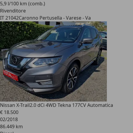
5,9 l/100 km (comb.)
Rivenditore
IT 21042
Caronno Pertusella - Varese - Va
Nissan X-Trail
2.0 dCi 4WD Tekna 177CV Automatica
€ 18.500
02/2018
86.449 km