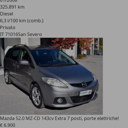
01/2008
325.891 km
Diesel
6,3 l/100 km (comb.)
Privato
IT 71016
San Severo
Mazda 5
2.0 MZ-CD 143cv Extra 7 posti, porte elettriche!
€ 6.900