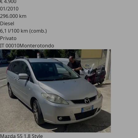
€ 4.900
01/2010
296.000 km
Diesel
6,1 l/100 km (comb.)
Privato
IT 00010
Monterotondo
Mazda 5
5 1.8 Style