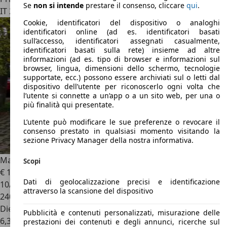
Se
non si intende
prestare il consenso, cliccare
qui
.
IT 20843
Verano Brianza
Cookie, identificatori del dispositivo o analoghi
identificatori online (ad es. identificatori basati
sull’accesso, identificatori assegnati casualmente,
identificatori basati sulla rete) insieme ad altre
informazioni (ad es. tipo di browser e informazioni sul
browser, lingua, dimensioni dello schermo, tecnologie
supportate, ecc.) possono essere archiviati sul o letti dal
dispositivo dell’utente per riconoscerlo ogni volta che
l’utente si connette a un’app o a un sito web, per una o
più finalità qui presentate.
L’utente può modificare le sue preferenze o revocare il
consenso prestato in qualsiasi momento visitando la
sezione Privacy Manager della nostra informativa.
Mazda 5
2.0 cd Active DSC
Scopi
€ 1.600
Dati di geolocalizzazione precisi e identificazione
10/2007
attraverso la scansione del dispositivo
240.000 km
Diesel
Pubblicità e contenuti personalizzati, misurazione delle
6,3 l/100 km (comb.)
prestazioni dei contenuti e degli annunci, ricerche sul