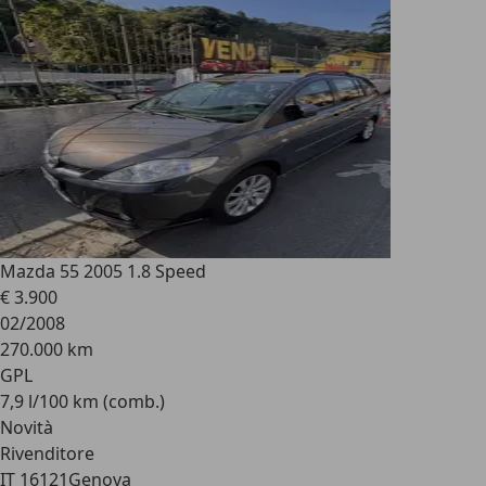
Mazda 5
5 2005 1.8 Speed
€ 3.900
02/2008
270.000 km
GPL
7,9 l/100 km (comb.)
Novità
Rivenditore
IT 16121
Genova