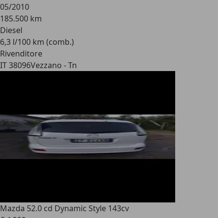
05/2010
185.500 km
Diesel
6,3 l/100 km (comb.)
Rivenditore
IT 38096
Vezzano - Tn
Mazda 5
2.0 cd Dynamic Style 143cv