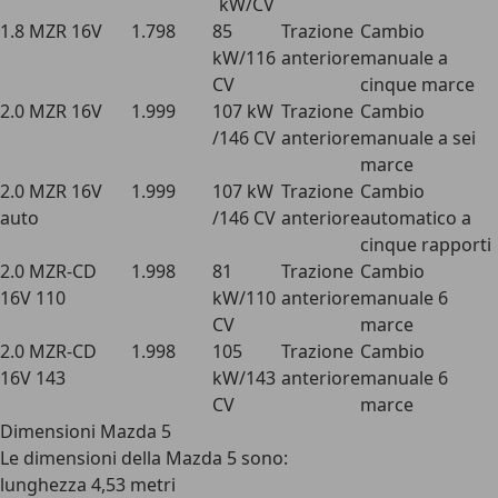
kW/CV
1.8 MZR 16V
1.798
85
Trazione
Cambio
kW/116
anteriore
manuale a
CV
cinque marce
2.0 MZR 16V
1.999
107 kW
Trazione
Cambio
/146 CV
anteriore
manuale a sei
marce
2.0 MZR 16V
1.999
107 kW
Trazione
Cambio
auto
/146 CV
anteriore
automatico a
cinque rapporti
2.0 MZR-CD
1.998
81
Trazione
Cambio
16V 110
kW/110
anteriore
manuale 6
CV
marce
2.0 MZR-CD
1.998
105
Trazione
Cambio
16V 143
kW/143
anteriore
manuale 6
CV
marce
Dimensioni Mazda 5
Le dimensioni della Mazda 5 sono:
lunghezza 4,53 metri