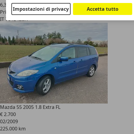
6,3 l/100 km (comb.)
Impostazioni di privacy
Accetta tutto
Privato
IT 70124
Bari
Mazda 5
5 2005 1.8 Extra FL
€ 2.700
02/2009
225.000 km