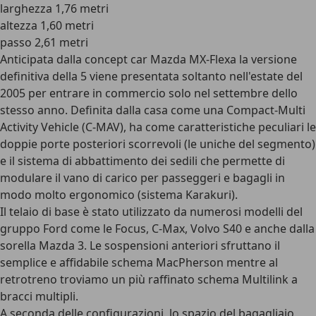
larghezza 1,76 metri
altezza 1,60 metri
passo 2,61 metri
Anticipata dalla concept car Mazda MX-Flexa la versione
definitiva della 5 viene presentata soltanto nell'estate del
2005 per entrare in commercio solo nel settembre dello
stesso anno. Definita dalla casa come una
Compact-Multi
Activity Vehicle (C-MAV)
, ha come caratteristiche peculiari le
doppie porte posteriori scorrevoli (le uniche del segmento)
e il sistema di abbattimento dei sedili che permette di
modulare il vano di carico per passeggeri e bagagli in
modo molto ergonomico (sistema Karakuri).
Il telaio di base è stato utilizzato da numerosi modelli del
gruppo Ford come le Focus, C-Max, Volvo S40 e anche dalla
sorella Mazda 3. Le sospensioni anteriori sfruttano il
semplice e affidabile schema MacPherson mentre al
retrotreno troviamo un più raffinato schema Multilink a
bracci multipli.
A seconda delle configurazioni, lo spazio del bagagliaio