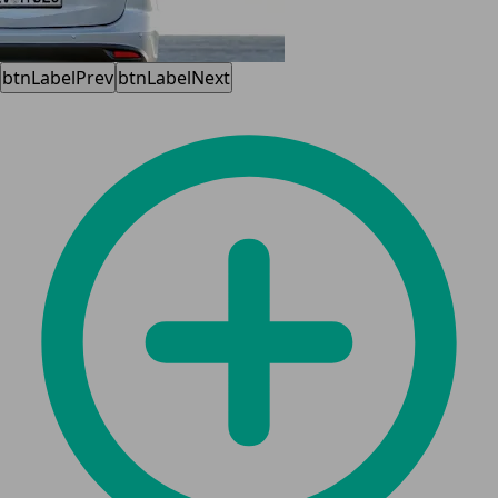
btnLabelPrev
btnLabelNext