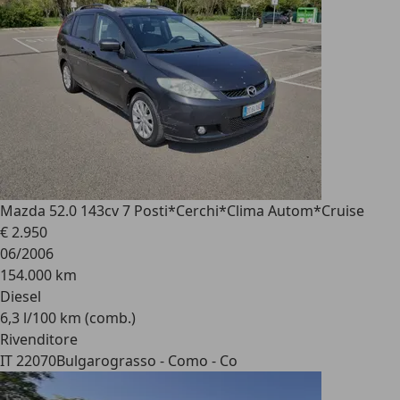
Mazda 5
2.0 143cv 7 Posti*Cerchi*Clima Autom*Cruise
€ 2.950
06/2006
154.000 km
Diesel
6,3 l/100 km (comb.)
Rivenditore
IT 22070
Bulgarograsso - Como - Co