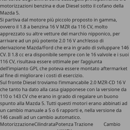
motorizzazioni benzina e due Diesel
sotto il cofano della
Mazda 5.
Si partiva dal motore più piccolo proposto in gamma,
ovvero il 1.8 a benzina 16 V MZR da 116 CV, molto
apprezzato su altre vetture del marchio nipponico, per
arrivare ad un più potente 2.0 16 V anch’esso di
derivazione Mazda/Ford che era in grado di sviluppare 146
CV. Il 1.8 cc era disponibile sempre con le 16 valvole e i suoi
116 CV, risultava essere ottimale per l’
aggiunta
dell’impianto GPL
che poteva essere montato aftermarket
al fine di migliorare i costi di esercizio.
Sul fronte Diesel troviamo l’immancabile 2.0 MZR-CD 16 V
che tanto ha dato alla casa giapponese con la
versione da
110 o 143 CV
che erano in grado di regalare un buono
spunto alla Mazda 5. Tutti questi motori erano abbinati ad
un cambio manuale a 5 o 6 rapporti e, nella versione da
146 cavalli ad un cambio automatico.
Motorizzazione
Cilindrata
Potenza
Trazione
Cambio