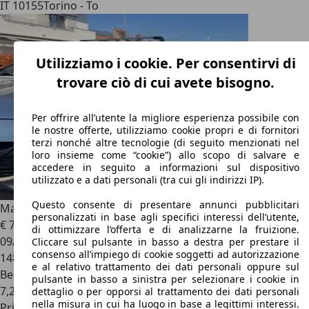
IT 10155
Torino - To
Utilizziamo i cookie. Per consentirvi di
trovare ciò di cui avete bisogno.
Per offrire all’utente la migliore esperienza possibile con
le nostre offerte, utilizziamo cookie propri e di fornitori
terzi nonché altre tecnologie (di seguito menzionati nel
loro insieme come “cookie”) allo scopo di salvare e
accedere in seguito a informazioni sul dispositivo
utilizzato e a dati personali (tra cui gli indirizzi IP).
Questo consente di presentare annunci pubblicitari
Mazda 5
1.8 Smart Space
personalizzati in base agli specifici interessi dell’utente,
€ 7.600
di ottimizzare l’offerta e di analizzarne la fruizione.
09/2013
Cliccare sul pulsante in basso a destra per prestare il
consenso all’impiego di cookie soggetti ad autorizzazione
148.000 km
e al relativo trattamento dei dati personali oppure sul
Benzina
pulsante in basso a sinistra per selezionare i cookie in
7,2 l/100 km (comb.)
dettaglio o per opporsi al trattamento dei dati personali
nella misura in cui ha luogo in base a legittimi interessi.
Privato