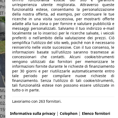
6,1 l/100 km (comb.)
un'esperienza utente migliorata. Attraverso queste
Privato
funzionalità estese, consentiamo la personalizzazione
IT 04100
Latina
della nostra offerta, ad esempio, per continuare le tue
ricerche in una visita successiva, per mostrarti offerte
adatte alla tua zona o per fornire e valutare pubblicità e
messaggi personalizzati. Salviamo il tuo indirizzo e-mail
localmente se lo inserisci per le ricerche salvate, i veicoli
preferiti o nell'ambito della valutazione dei prezzi. Ciò
semplifica l'utilizzo del sito web, poiché non è necessario
reinserirlo nelle visite successive. Con il tuo consenso, le
informazioni basate sull'utilizzo saranno trasmesse ai
concessionari che contatti. Alcuni cookie/strumenti
vengono utilizzati dai fornitori per memorizzare le
informazioni fornite durante le richieste di finanziamento
per 30 giorni e per riutilizzarle automaticamente entro
tale periodo per compilare nuove richieste di
finanziamento. Senza l'utilizzo di tali cookie/strumenti,
tali funzionalità estese non possono essere utilizzate in
tutto o in parte.
Mazda 5
5 2005 2.0 cd Extra 143cv
€ 3.800
Lavoriamo con 263 fornitori.
02/2010
159.000 km
|
|
Informativa sulla privacy
Colophon
Elenco fornitori
Diesel