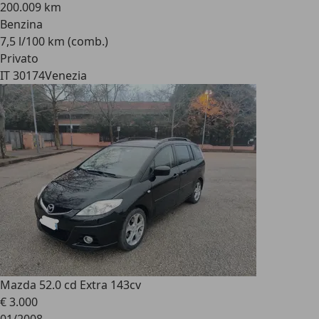
200.009 km
Benzina
7,5 l/100 km (comb.)
Privato
IT 30174
Venezia
Mazda 5
2.0 cd Extra 143cv
€ 3.000