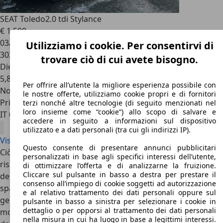
SEAT Toledo
2.0 tdi Stylance
€ 1.500
03/2005
Utilizziamo i cookie. Per consentirvi di
302.377 km
trovare ciò di cui avete bisogno.
Diesel
5,8 l/100 km (comb.)
Per offrire all’utente la migliore esperienza possibile con
Novità
le nostre offerte, utilizziamo cookie propri e di fornitori
Privato
terzi nonché altre tecnologie (di seguito menzionati nel
loro insieme come “cookie”) allo scopo di salvare e
IT 00045
Genzano Di Roma
accedere in seguito a informazioni sul dispositivo
utilizzato e a dati personali (tra cui gli indirizzi IP).
Visualizza tutte le offerte SEAT Toledo
Questo consente di presentare annunci pubblicitari
Ciò contribuiva alla sua collocazione un gradino più in alto
personalizzati in base agli specifici interessi dell’utente,
rispetto alle classiche berline di segmento C. Con il lancio
di ottimizzare l’offerta e di analizzarne la fruizione.
Cliccare sul pulsante in basso a destra per prestare il
della Leòn nel 1999, la prima compatta media della Casa
consenso all’impiego di cookie soggetti ad autorizzazione
spagnola, Toledo cambiò radicalmente per la sua terza
e al relativo trattamento dei dati personali oppure sul
generazione, diventando una inedita e poco apprezzata
pulsante in basso a sinistra per selezionare i cookie in
dettaglio o per opporsi al trattamento dei dati personali
monovolume a tre volumi, con una carrozzeria derivata
nella misura in cui ha luogo in base a legittimi interessi.