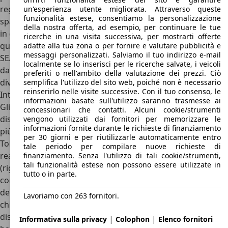
regalano uno stile pulito e rassicurante alla berlina
un'esperienza utente migliorata. Attraverso queste
funzionalità estese, consentiamo la personalizzazione
spagnola, che forse non farà emozionare come altre SEAT
della nostra offerta, ad esempio, per continuare le tue
in gamma ma offre tanta concretezza e versatilità. A
ricerche in una visita successiva, per mostrarti offerte
questo proposito, infatti, concludendo con le dimensioni di
adatte alla tua zona o per fornire e valutare pubblicità e
messaggi personalizzati. Salviamo il tuo indirizzo e-mail
SEAT Toledo troviamo un vano di carico enorme, che parte
localmente se lo inserisci per le ricerche salvate, i veicoli
da ben 550 litri e può arrivare a 1.490 litri abbattendo il
preferiti o nell'ambito della valutazione dei prezzi. Ciò
divano posteriore.
semplifica l'utilizzo del sito web, poiché non è necessario
reinserirlo nelle visite successive. Con il tuo consenso, le
Interni SEAT Toledo
informazioni basate sull'utilizzo saranno trasmesse ai
Gli interni di SEAT Toledo sono sobri e piuttosto ben
concessionari che contatti. Alcuni cookie/strumenti
disegnati, con uno stile che si discosta parecchio da quello
vengono utilizzati dai fornitori per memorizzare le
informazioni fornite durante le richieste di finanziamento
più giocoso della sorellina Ibiza e che fanno sembrare
per 30 giorni e per riutilizzarle automaticamente entro
Toledo più grande di quello che è. La plancia è infatti
tale periodo per compilare nuove richieste di
realizzata su due livelli, con il primo dotato di una plastica
finanziamento. Senza l'utilizzo di tali cookie/strumenti,
tali funzionalità estese non possono essere utilizzate in
(rigida) più scura mentre la parte centrale è più chiara e
tutto o in parte.
con un disegno pulito e rigoroso. Le comode bocchette
dell’aria si trovano nella parte superiore di questa fascia
Lavoriamo con 263 fornitori.
chiara, mentre la consolle centrale è dominata dalla radio,
disponibile anche con sistema di navigazione, e poco più in
|
|
Informativa sulla privacy
Colophon
Elenco fornitori