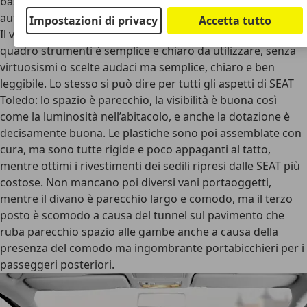
basso troviamo i comandi del climatizzatore, manuale o
automatico.
Impostazioni di privacy
Accetta tutto
Il volante è lo stesso delle SEAT più costose, mentre il
quadro strumenti è semplice e chiaro da utilizzare, senza
virtuosismi o scelte audaci ma semplice, chiaro e ben
leggibile. Lo stesso si può dire per tutti gli aspetti di SEAT
Toledo: lo spazio è parecchio, la visibilità è buona così
come la luminosità nell’abitacolo, e anche la dotazione è
decisamente buona. Le plastiche sono poi assemblate con
cura, ma sono tutte rigide e poco appaganti al tatto,
mentre ottimi i rivestimenti dei sedili ripresi dalle SEAT più
costose. Non mancano poi diversi vani portaoggetti,
mentre il divano è parecchio largo e comodo, ma il terzo
posto è scomodo a causa del tunnel sul pavimento che
ruba parecchio spazio alle gambe anche a causa della
presenza del comodo ma ingombrante portabicchieri per i
passeggeri posteriori.