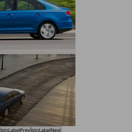
btnLabelPrev
btnLabelNext