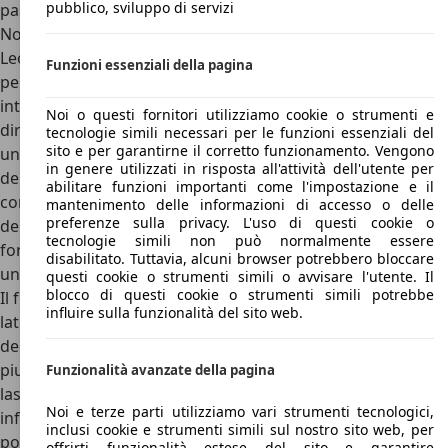
pubblico, sviluppo di servizi
passo 2,59 metri
Nonostante fosse più lunga di quasi 20 cm rispetto alla
Leon, la nuova SEAT Toledo con i suoi 4,48 metri si inseriva
Funzioni essenziali della pagina
perfettamente a cavallo tra la piccola Ibiza e la media Golf,
introducendo su un corpo vettura a tre volumi
Noi o questi fornitori utilizziamo cookie o strumenti e
direttamente derivato da quello della sorella Skoda Rapid
tecnologie simili necessari per le funzioni essenziali del
sito e per garantirne il corretto funzionamento. Vengono
uno stile latino tipicamente SEAT. I frontale ricorda quello
in genere utilizzati in risposta all'attività dell'utente per
delle coeve Ibiza e Leon, con una calandra trapezoidale con
abilitare funzioni importanti come l'impostazione e il
cornice cromata e logo della Casa spagnola al centro ai lati
mantenimento delle informazioni di accesso o delle
preferenze sulla privacy. L'uso di questi cookie o
della quale trovano posto dei grandi gruppi ottici dalla
tecnologie simili non può normalmente essere
forma dinamica che uniti alle nervature sul cofano danno
disabilitato. Tuttavia, alcuni browser potrebbero bloccare
una bella presenza alla vettura.
questi cookie o strumenti simili o avvisare l'utente. Il
blocco di questi cookie o strumenti simili potrebbe
Il frontale dinamico deve però fare i conti con una vista
influire sulla funzionalità del sito web.
laterale piuttosto classica, formata da una fiancata
decisamente pulita e lineare, una linea dei finestrini
piuttosto ampia e una linea discendente del tetto che
Funzionalità avanzate della pagina
lascia spazio ad un terzo volume ben visibile. In coda,
Noi e terze parti utilizziamo vari strumenti tecnologici,
infine, dei fari trapezoidali e il logo SEAT al centro del
inclusi cookie e strumenti simili sul nostro sito web, per
portellone insieme alla dicitura Toledo fiera al centro
offrirti funzionalità estese del sito e garantire