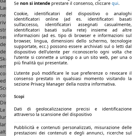
dalla Altea e una linea semplicemente non apprezzata.
Se
non si intende
prestare il consenso, cliccare
qui
.
Lanciata nel 2004 e abbandonata solo cinque anni dopo,
Cookie, identificatori del dispositivo o analoghi
nel 2009, per Toledo è stato il momento di una nuova
identificatori online (ad es. identificatori basati
rivoluzione quattro anni più tardi, nel 2013. Addio alla
sull’accesso, identificatori assegnati casualmente,
strana carrozzeria monovolume del passato: la quarta
identificatori basati sulla rete) insieme ad altre
informazioni (ad es. tipo di browser e informazioni sul
serie di Toledo è di nuovo una berlina a tre volumi ma oggi
browser, lingua, dimensioni dello schermo, tecnologie
decisamente più piccola e compatta. Realizzata sul pianale
supportate, ecc.) possono essere archiviati sul o letti dal
della Volkswagen Polo V e strettamente derivata dalla
dispositivo dell’utente per riconoscerlo ogni volta che
l’utente si connette a un’app o a un sito web, per una o
Skoda Rapid, Toledo è una berlina media adatta ai mercati
più finalità qui presentate.
emergenti o a chi cerca il massimo spazio senza esagerare
con le dimensioni esterne. Ma cosa poteva offrire la quarta
L’utente può modificare le sue preferenze o revocare il
consenso prestato in qualsiasi momento visitando la
ed ultima (per ora) Toledo?
sezione Privacy Manager della nostra informativa.
Scopriamo allora dimensioni, interni, motori, prezzi e
concorrenti di SEAT Toledo di quarta generazione.
Scopi
Dimensioni SEAT Toledo
Dati di geolocalizzazione precisi e identificazione
Le dimensioni della SEAT Toledo sono:
attraverso la scansione del dispositivo
lunghezza 4,48 metri
larghezza 1,71 metri
Pubblicità e contenuti personalizzati, misurazione delle
altezza 1,46 metri
prestazioni dei contenuti e degli annunci, ricerche sul