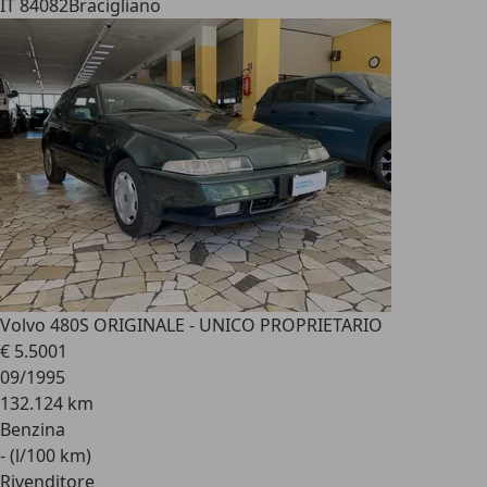
IT 84082
Bracigliano
Volvo 480
S ORIGINALE - UNICO PROPRIETARIO
€ 5.500
1
09/1995
132.124 km
Benzina
- (l/100 km)
Rivenditore