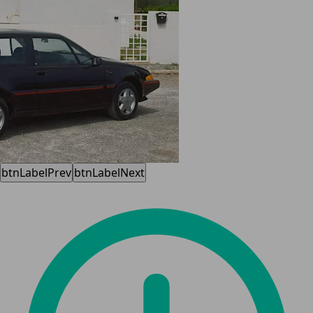
btnLabelPrev
btnLabelNext