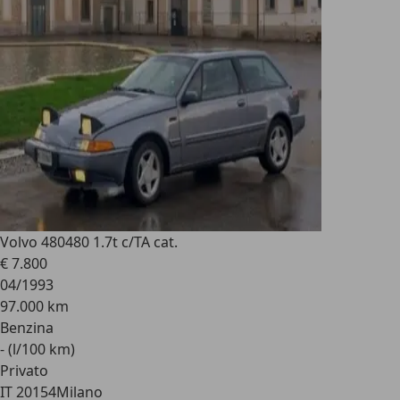
Volvo 480
480 1.7t c/TA cat.
€ 7.800
04/1993
97.000 km
Benzina
- (l/100 km)
Privato
IT 20154
Milano