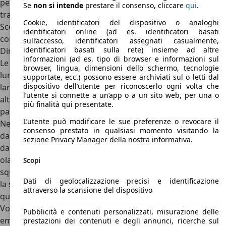
però, oggi la Volvo 480 è una compatta tra le più ricercate
Se
non si intende
prestare il consenso, cliccare
qui
.
tra quelle nate negli anni ’80.
Cookie, identificatori del dispositivo o analoghi
Scopriamo allora dimensioni, interni, motori, prezzi e
identificatori online (ad es. identificatori basati
concorrenti di Volvo 480.
sull’accesso, identificatori assegnati casualmente,
identificatori basati sulla rete) insieme ad altre
Dimensioni Volvo 480
informazioni (ad es. tipo di browser e informazioni sul
Le dimensioni della Volvo 480 sono:
browser, lingua, dimensioni dello schermo, tecnologie
lunghezza 4,26 metri
supportate, ecc.) possono essere archiviati sul o letti dal
dispositivo dell’utente per riconoscerlo ogni volta che
larghezza 1,71 metri
l’utente si connette a un’app o a un sito web, per una o
altezza 1,32 metri
più finalità qui presentate.
passo 2,50 metri
L’utente può modificare le sue preferenze o revocare il
Nel 1985, la gamma Volvo era formata dalla 240, dalla 740 e
consenso prestato in qualsiasi momento visitando la
dalla coupé sportiva 780 disegnata da Bertone, nonché
sezione Privacy Manager della nostra informativa.
dalle Volvo 400 derivate dalla produzione DAF, Casa
olandese acquistata da Volvo negli anni ’70.. Tutte vetture
Scopi
squadratissime, con linee quasi disegnate con il righello e
Dati di geolocalizzazione precisi e identificazione
la squadra. Il mondo dell’auto, però, si stava spostando su
attraverso la scansione del dispositivo
queste piccole vetture compatte sportive e dinamiche, e
Volvo decise di dimostrare di saper creare un’auto
Pubblicità e contenuti personalizzati, misurazione delle
emozionante ed emozionale: nacque così dalla matita di
prestazioni dei contenuti e degli annunci, ricerche sul