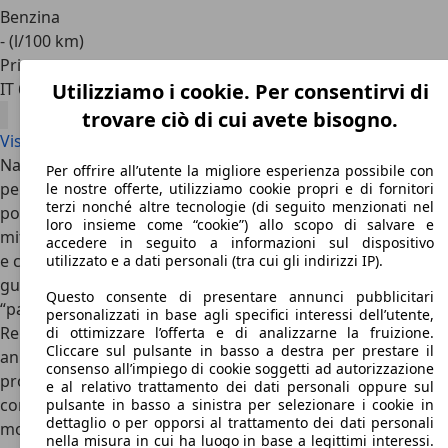
Benzina
- (l/100 km)
Privato
IT 61032
Fano
Utilizziamo i cookie. Per consentirvi di
trovare ciò di cui avete bisogno.
Visualizza tutte le offerte Volvo 480
Nata in un periodo dove le sportive stavano vivendo un
Per offrire all’utente la migliore esperienza possibile con
periodo d’oro, Volvo lanciò un’automobile dalle linee a dir
le nostre offerte, utilizziamo cookie propri e di fornitori
terzi nonché altre tecnologie (di seguito menzionati nel
poco originali, con rimandi a vetture del passato come la
loro insieme come “cookie”) allo scopo di salvare e
mitica P1800ES, soprattutto nel posteriore, interni lussuosi
accedere in seguito a informazioni sul dispositivo
e curati in puro stile Volvo e una guida che sapesse essere
utilizzato e a dati personali (tra cui gli indirizzi IP).
gustosa e spigliata ma mai esagerata come una di quelle
Questo consente di presentare annunci pubblicitari
“pacchiane sportivette” come Volkswagen Golf GTI o
personalizzati in base agli specifici interessi dell’utente,
Renault 5 Turbo. La Volvo 480 è stata prodotta per quasi 10
di ottimizzare l’offerta e di analizzarne la fruizione.
Cliccare sul pulsante in basso a destra per prestare il
anni tra il 1986 e il 1995, e con meno di 77.000 esemplari
consenso all’impiego di cookie soggetti ad autorizzazione
prodotti non è stata esattamente un successo
e al relativo trattamento dei dati personali oppure sul
commerciale. Per la sua linea folle, il suo coraggio e i
pulsante in basso a sinistra per selezionare i cookie in
dettaglio o per opporsi al trattamento dei dati personali
motori Turbo dalla concezione particolare sotto il cofano,
nella misura in cui ha luogo in base a legittimi interessi.