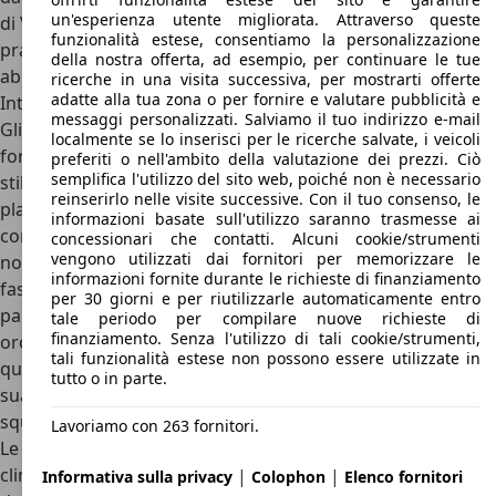
un'esperienza utente migliorata. Attraverso queste
di Volvo 480, vediamo come le linee hanno inficiato sulla
funzionalità estese, consentiamo la personalizzazione
praticità: il bagagliaio è da soli 160 litri, aumentabili a 660
della nostra offerta, ad esempio, per continuare le tue
abbattendo il divano.
ricerche in una visita successiva, per mostrarti offerte
adatte alla tua zona o per fornire e valutare pubblicità e
Interni Volvo 480
messaggi personalizzati. Salviamo il tuo indirizzo e-mail
Gli interni di Volvo 480 sono estremamente anni ’80, con
localmente se lo inserisci per le ricerche salvate, i veicoli
forme squadrate un po’ dappertutto e un volante dallo
preferiti o nell'ambito della valutazione dei prezzi. Ciò
semplifica l'utilizzo del sito web, poiché non è necessario
stile decisamente particolare. La plancia, realizzata in
reinserirlo nelle visite successive. Con il tuo consenso, le
plastica, non manca di diverse bocchette per l’aria
informazioni basate sull'utilizzo saranno trasmesse ai
condizionata, una rarità su un’auto di questo segmento, e
concessionari che contatti. Alcuni cookie/strumenti
vengono utilizzati dai fornitori per memorizzare le
non manca di un dettaglio molto personale, ovvero una
informazioni fornite durante le richieste di finanziamento
fascia in tessuto che corre davanti al passeggero e sui
per 30 giorni e per riutilizzarle automaticamente entro
pannelli porta, davvero particolare. Non mancano poi un
tale periodo per compilare nuove richieste di
finanziamento. Senza l'utilizzo di tali cookie/strumenti,
orologio analogico, una radio con il mangiacassette e un
tali funzionalità estese non possono essere utilizzate in
quadro strumenti incastonato in un cruscotto squadrato, a
tutto o in parte.
sua volta inserito in un’enorme consolle centrale molto
squadrata.
Lavoriamo con 263 fornitori.
Le versioni Turbo, poi, sfoggiavano tra radio e comandi del
clima tre strumenti supplementari: voltmetro, pressione
|
|
Informativa sulla privacy
Colophon
Elenco fornitori