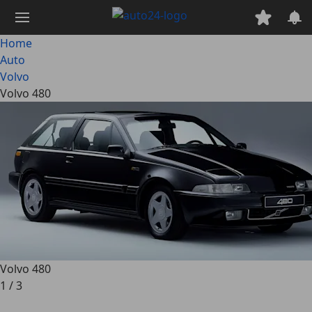
Passa
al
contenuto
Home
principale
Auto
Volvo
Volvo 480
Volvo 480
1
/
3