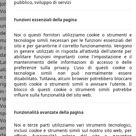
pubblico, sviluppo di servizi
John De Vries la Volvo 480. Realizzata sulla meccanica delle
Volvo 400, la 480 è una coupé a tre porte con dettagli di
stile davvero unici. Il frontale, ad esempio, è appuntito e
Funzioni essenziali della pagina
unico, con i fari a scomparsa in cima e un frontale privo
della classica calandra verticale Volvo. In realtà, però, la
Noi o questi fornitori utilizziamo cookie o strumenti e
mascherina c’è: è proprio in basso, sotto la targa, e sfoggia
tecnologie simili necessari per le funzioni essenziali del
sito e per garantirne il corretto funzionamento. Vengono
il classico logo Volvo con la banda obliqua: un dettaglio
in genere utilizzati in risposta all'attività dell'utente per
davvero unico.
abilitare funzioni importanti come l'impostazione e il
Lateralmente, Volvo 480 è tipicamente anni ’80: passaruota
mantenimento delle informazioni di accesso o delle
preferenze sulla privacy. L'uso di questi cookie o
allargati, minigonne, linee squadrate e un lunotto inclinato
tecnologie simili non può normalmente essere
e che chiude un posteriore a dir poco squadrato e
disabilitato. Tuttavia, alcuni browser potrebbero bloccare
rigoroso. In coda, poi, troviamo un portellone interamente
questi cookie o strumenti simili o avvisare l'utente. Il
blocco di questi cookie o strumenti simili potrebbe
in vetro, come quello della shooting brake Volvo 1800ES e
influire sulla funzionalità del sito web.
ripreso poi negli anni ’00 dall’erede spirituale di 480, la
Volvo C30. I fari sono orizzontali e a L, mentre il paraurti
Funzionalità avanzate della pagina
sporgente serve per garantire quella sicurezza per cui
Volvo è da sempre famosa. Unica, originale e
Noi e terze parti utilizziamo vari strumenti tecnologici,
anticonvenzionale: dal punto di vista estetico, Volvo 480 è
inclusi cookie e strumenti simili sul nostro sito web, per
davvero una vettura unica. Concludendo con le dimensioni
offrirti funzionalità estese del sito e garantire