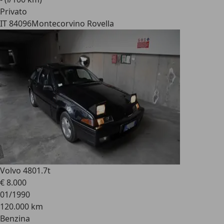
Privato
IT 84096
Montecorvino Rovella
Volvo 480
1.7t
€ 8.000
01/1990
120.000 km
Benzina