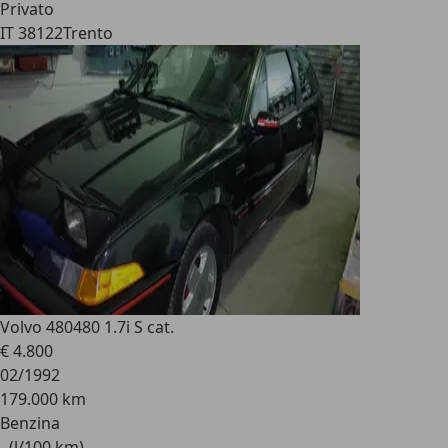
Privato
IT 38122
Trento
Volvo 480
480 1.7i S cat.
€ 4.800
02/1992
179.000 km
Benzina
- (l/100 km)