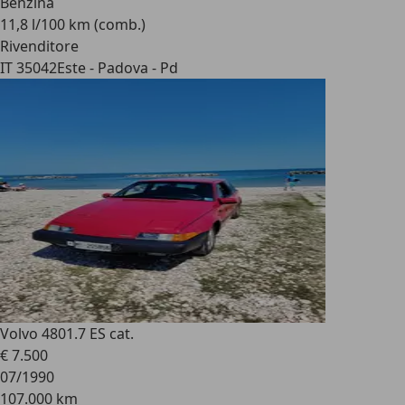
Benzina
11,8 l/100 km (comb.)
Rivenditore
IT 35042
Este - Padova - Pd
Volvo 480
1.7 ES cat.
€ 7.500
07/1990
107.000 km