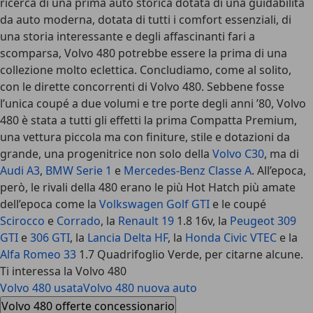
ricerca di una prima auto storica dotata di una guidabilità
da auto moderna, dotata di tutti i comfort essenziali, di
una storia interessante e degli affascinanti fari a
scomparsa, Volvo 480 potrebbe essere la prima di una
collezione molto eclettica. Concludiamo, come al solito,
con le dirette concorrenti di Volvo 480. Sebbene fosse
l’unica coupé a due volumi e tre porte degli anni ’80, Volvo
480 è stata a tutti gli effetti la prima Compatta Premium,
una vettura piccola ma con finiture, stile e dotazioni da
grande, una progenitrice non solo della
Volvo C30
, ma di
Audi A3
,
BMW Serie 1
e
Mercedes-Benz Classe A
. All’epoca,
però, le rivali della 480 erano le più Hot Hatch più amate
dell’epoca come la
Volkswagen Golf GTI
e le coupé
Scirocco
e
Corrado
, la
Renault 19
1.8 16v, la
Peugeot 309
GTI
e
306 GTI
, la
Lancia Delta HF
, la
Honda Civic VTEC
e la
Alfa Romeo 33
1.7 Quadrifoglio Verde, per citarne alcune.
Ti interessa la Volvo 480
Volvo 480 usata
Volvo 480 nuova auto
Volvo 480 offerte concessionario