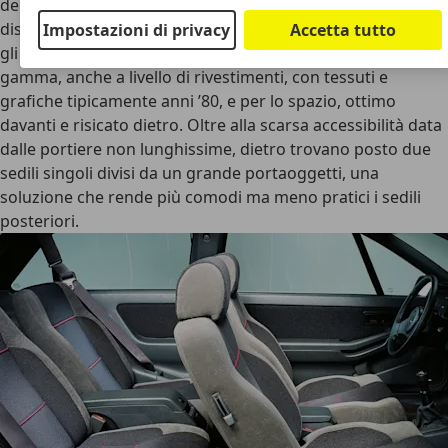
dell’olio e la goduriosa pressione del turbo, vero segno
distintivo delle 480 Turbo dall’abitacolo. Per il resto, infatti,
Impostazioni di privacy
Accetta tutto
gli interni di Volvo 480 erano pressoché identici per tutta la
gamma, anche a livello di rivestimenti, con tessuti e
grafiche tipicamente anni ’80, e per lo spazio, ottimo
davanti e risicato dietro. Oltre alla scarsa accessibilità data
dalle portiere non lunghissime, dietro trovano posto due
sedili singoli divisi da un grande portaoggetti, una
soluzione che rende più comodi ma meno pratici i sedili
posteriori.