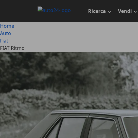
Passa
al
Ricerca
Vendi
contenuto
principale
Home
Auto
Fiat
FIAT Ritmo