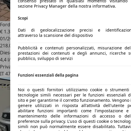
consenso prestato in qualsiasi momento visitando 
sezione Privacy Manager della nostra informativa.
Scopi
Ford Fusion
Fusion I 2002 1.4 tdci (zetec)
Dati di geolocalizzazione precisi e identificazio
€ 1.300
attraverso la scansione del dispositivo
01/2003
218.000 km
Pubblicità e contenuti personalizzati, misurazione del
Diesel
prestazioni dei contenuti e degli annunci, ricerche s
pubblico, sviluppo di servizi
4,4 l/100 km (comb.)
Privato
IT 47121
Forlì
Funzioni essenziali della pagina
Noi o questi fornitori utilizziamo cookie o strumenti
tecnologie simili necessari per le funzioni essenziali d
sito e per garantirne il corretto funzionamento. Vengono 
genere utilizzati in risposta all'attività dell'utente p
abilitare funzioni importanti come l'impostazione e 
mantenimento delle informazioni di accesso o del
preferenze sulla privacy. L'uso di questi cookie o tecnolog
simili non può normalmente essere disabilitato. Tuttavi