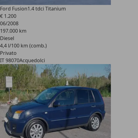
Ford Fusion
1.4 tdci Titanium
€ 1.200
06/2008
197.000 km
Diesel
4,4 l/100 km (comb.)
Privato
IT 98070
Acquedolci