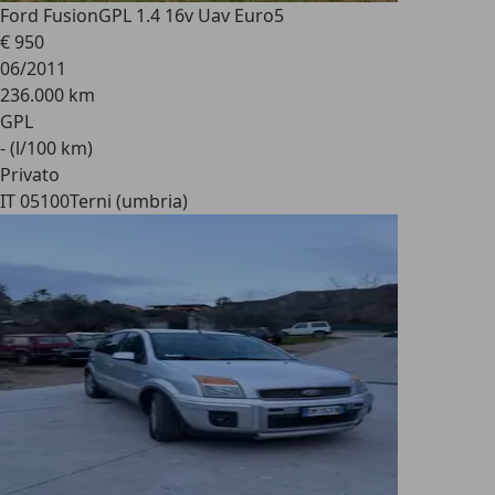
Ford Fusion
GPL 1.4 16v Uav Euro5
€ 950
06/2011
236.000 km
GPL
- (l/100 km)
Privato
IT 05100
Terni (umbria)