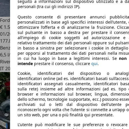
seguito a informazioni sul dispositivo utilizzato e a da
personali (tra cui gli indirizzi IP).
Questo consente di presentare annunci pubblicita
Ford Fusion
1.4 BENZ EURO4 GARANZIA COMPRESA
personalizzati in base agli specifici interessi dell’utente, 
€ 1.500
ottimizzare l’offerta e di analizzarne la fruizione. Clicca
sul pulsante in basso a destra per prestare il consen
01/2005
all’impiego di cookie soggetti ad autorizzazione e 
177.810 km
relativo trattamento dei dati personali oppure sul pulsan
Benzina
in basso a sinistra per selezionare i cookie in dettaglio
per opporsi al trattamento dei dati personali nella misu
6,5 l/100 km (comb.)
in cui ha luogo in base a legittimi interessi. Se
non 
Rivenditore
intende
prestare il consenso, cliccare
qui
.
IT 20832
Desio - Monza Brianza - Mb
Cookie, identificatori del dispositivo o analog
identificatori online (ad es. identificatori basati sull’access
identificatori assegnati casualmente, identificatori basa
sulla rete) insieme ad altre informazioni (ad es. tipo 
browser e informazioni sul browser, lingua, dimensio
dello schermo, tecnologie supportate, ecc.) possono esse
archiviati sul o letti dal dispositivo dell’utente p
riconoscerlo ogni volta che l’utente si connette a un’app o
un sito web, per una o più finalità qui presentate.
L’utente può modificare le sue preferenze o revocare 