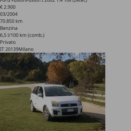
Ford Fusion
Fusion I 2002 1.4 16v (zetec)
€ 2.900
03/2004
70.850 km
Benzina
6,5 l/100 km (comb.)
Privato
IT 20139
Milano