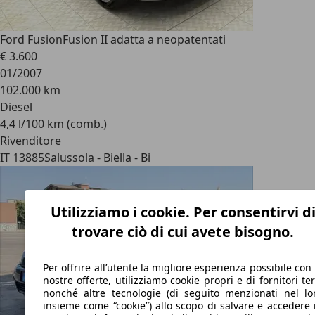
Ford Fusion
Fusion II adatta a neopatentati
€ 3.600
01/2007
102.000 km
Diesel
4,4 l/100 km (comb.)
Rivenditore
IT 13885
Salussola - Biella - Bi
Utilizziamo i cookie. Per consentirvi d
trovare ciò di cui avete bisogno.
Per offrire all’utente la migliore esperienza possibile con 
nostre offerte, utilizziamo cookie propri e di fornitori ter
nonché altre tecnologie (di seguito menzionati nel lo
insieme come “cookie”) allo scopo di salvare e accedere 