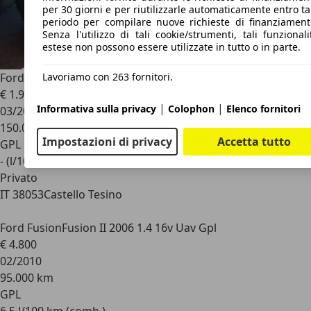
per 30 giorni e per riutilizzarle automaticamente entro ta
periodo per compilare nuove richieste di finanziament
Senza l'utilizzo di tali cookie/strumenti, tali funzionali
estese non possono essere utilizzate in tutto o in parte.
Lavoriamo con 263 fornitori.
Ford Fusion
€ 1.900
|
|
Informativa sulla privacy
Colophon
Elenco fornitori
03/2009
150.000 km
Impostazioni di privacy
Accetta tutto
GPL
- (l/100 km)
Privato
IT 38053
Castello Tesino
Ford Fusion
Fusion II 2006 1.4 16v Uav Gpl
€ 4.800
02/2010
95.000 km
GPL