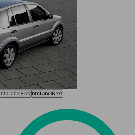
btnLabelPrev
btnLabelNext