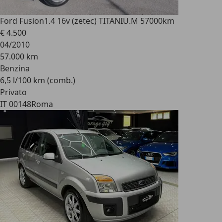
Ford Fusion
1.4 16v (zetec) TITANIU.M 57000km
€ 4.500
04/2010
57.000 km
Benzina
6,5 l/100 km (comb.)
Privato
IT 00148
Roma