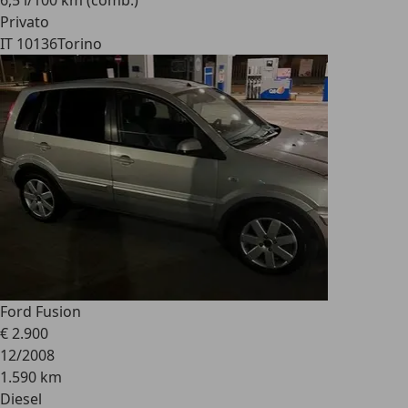
6,5 l/100 km (comb.)
Privato
IT 10136
Torino
Ford Fusion
€ 2.900
12/2008
1.590 km
Diesel