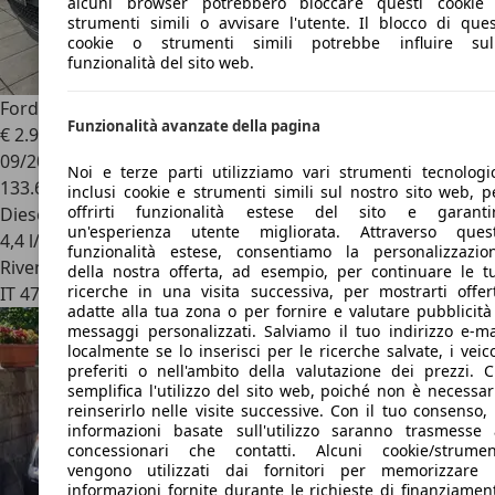
alcuni browser potrebbero bloccare questi cookie
strumenti simili o avvisare l'utente. Il blocco di ques
cookie o strumenti simili potrebbe influire sul
funzionalità del sito web.
Ford Fusion
1.4 TDci Ex signora 80enne
Funzionalità avanzate della pagina
€ 2.950
09/2007
Noi e terze parti utilizziamo vari strumenti tecnologic
133.644 km
inclusi cookie e strumenti simili sul nostro sito web, p
offrirti funzionalità estese del sito e garanti
Diesel
un'esperienza utente migliorata. Attraverso ques
4,4 l/100 km (comb.)
funzionalità estese, consentiamo la personalizzazio
Rivenditore
della nostra offerta, ad esempio, per continuare le t
ricerche in una visita successiva, per mostrarti offer
IT 47838
Riccione - Rimini - Rn
adatte alla tua zona o per fornire e valutare pubblicità
messaggi personalizzati. Salviamo il tuo indirizzo e-ma
localmente se lo inserisci per le ricerche salvate, i veico
preferiti o nell'ambito della valutazione dei prezzi. C
semplifica l'utilizzo del sito web, poiché non è necessar
reinserirlo nelle visite successive. Con il tuo consenso, 
informazioni basate sull'utilizzo saranno trasmesse 
concessionari che contatti. Alcuni cookie/strumen
vengono utilizzati dai fornitori per memorizzare 
informazioni fornite durante le richieste di finanziamen