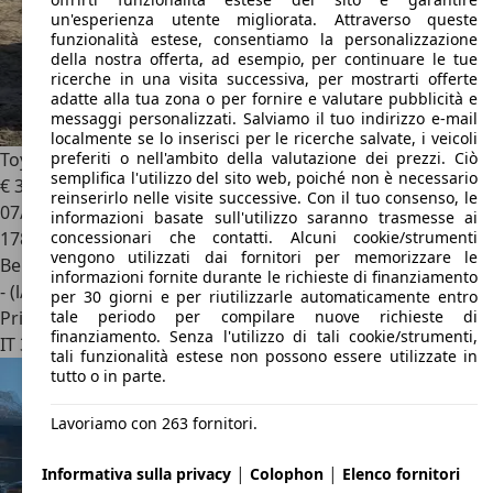
un'esperienza utente migliorata. Attraverso queste
funzionalità estese, consentiamo la personalizzazione
della nostra offerta, ad esempio, per continuare le tue
ricerche in una visita successiva, per mostrarti offerte
adatte alla tua zona o per fornire e valutare pubblicità e
messaggi personalizzati. Salviamo il tuo indirizzo e-mail
localmente se lo inserisci per le ricerche salvate, i veicoli
preferiti o nell'ambito della valutazione dei prezzi. Ciò
Toyota FJ Cruiser
Trd
semplifica l'utilizzo del sito web, poiché non è necessario
€ 38.900
reinserirlo nelle visite successive. Con il tuo consenso, le
07/2007
informazioni basate sull'utilizzo saranno trasmesse ai
concessionari che contatti. Alcuni cookie/strumenti
178.000 km
vengono utilizzati dai fornitori per memorizzare le
Benzina
informazioni fornite durante le richieste di finanziamento
- (l/100 km)
per 30 giorni e per riutilizzarle automaticamente entro
tale periodo per compilare nuove richieste di
Privato
finanziamento. Senza l'utilizzo di tali cookie/strumenti,
IT 36016
Thiene
tali funzionalità estese non possono essere utilizzate in
tutto o in parte.
Lavoriamo con 263 fornitori.
|
|
Informativa sulla privacy
Colophon
Elenco fornitori