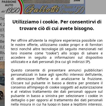
Toyota FJ Cruiser
4.0 bz 239cv aut. 2WD
Utilizziamo i cookie. Per consentirvi di
€ 28.990
trovare ciò di cui avete bisogno.
07/2008
75.236 km
Per offrire all’utente la migliore esperienza possibile con
Benzina
le nostre offerte, utilizziamo cookie propri e di fornitori
0,0 l/100 km (comb.)
terzi nonché altre tecnologie (di seguito menzionati nel
Rivenditore
loro insieme come “cookie”) allo scopo di salvare e
accedere in seguito a informazioni sul dispositivo
IT 21013
Gallarate - Varese - Va
utilizzato e a dati personali (tra cui gli indirizzi IP).
Questo consente di presentare annunci pubblicitari
personalizzati in base agli specifici interessi dell’utente,
di ottimizzare l’offerta e di analizzarne la fruizione.
Cliccare sul pulsante in basso a destra per prestare il
consenso all’impiego di cookie soggetti ad autorizzazione
e al relativo trattamento dei dati personali oppure sul
pulsante in basso a sinistra per selezionare i cookie in
dettaglio o per opporsi al trattamento dei dati personali
nella misura in cui ha luogo in base a legittimi interessi.