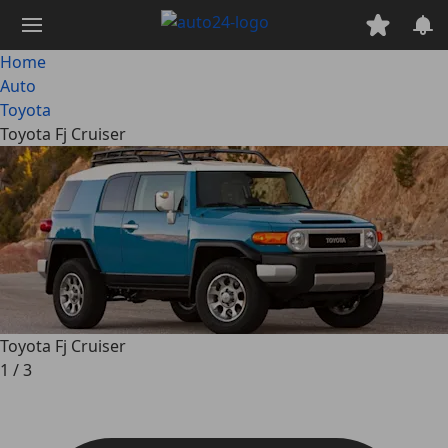
Passa
al
contenuto
Home
principale
Auto
Toyota
Toyota Fj Cruiser
Toyota Fj Cruiser
1
/
3