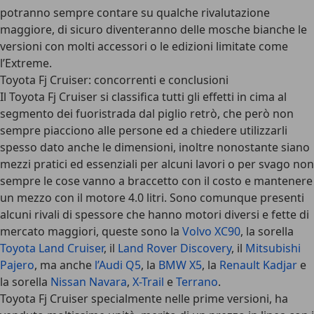
potranno sempre contare su qualche rivalutazione
maggiore, di sicuro diventeranno delle mosche bianche le
versioni con molti accessori o le edizioni limitate come
l’Extreme.
Toyota Fj Cruiser: concorrenti e conclusioni
Il Toyota Fj Cruiser si classifica tutti gli effetti in cima al
segmento dei fuoristrada dal piglio retrò, che però non
sempre piacciono alle persone ed a chiedere utilizzarli
spesso dato anche le dimensioni, inoltre nonostante siano
mezzi pratici ed essenziali per alcuni lavori o per svago non
sempre le cose vanno a braccetto con il costo e mantenere
un mezzo con il motore 4.0 litri. Sono comunque presenti
alcuni rivali di spessore che hanno motori diversi e fette di
mercato maggiori, queste sono la
Volvo XC90
, la sorella
Toyota Land Cruiser
, il
Land Rover Discovery
, il
Mitsubishi
Pajero
, ma anche
l’Audi Q5
, la
BMW X5
, la
Renault Kadjar
e
la sorella
Nissan Navara
,
X-Trail
e
Terrano
.
Toyota Fj Cruiser specialmente nelle prime versioni, ha