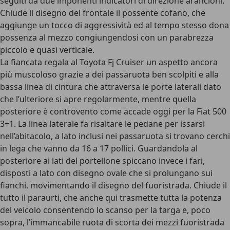
seguiti da due imponenti indicatori di direzione arancioni.
Chiude il disegno del frontale il possente cofano, che
aggiunge un tocco di aggressività ed al tempo stesso dona
possenza al mezzo congiungendosi con un parabrezza
piccolo e quasi verticale.
La fiancata regala al Toyota Fj Cruiser un aspetto ancora
più muscoloso grazie a dei passaruota ben scolpiti e alla
bassa linea di cintura che attraversa le porte laterali dato
che l’ulteriore si apre regolarmente, mentre quella
posteriore è controvento come accade oggi per la Fiat 500
3+1. La linea laterale fa risaltare le pedane per issarsi
nell’abitacolo, a lato inclusi nei passaruota si trovano cerchi
in lega che vanno da 16 a 17 pollici. Guardandola al
posteriore ai lati del portellone spiccano invece i fari,
disposti a lato con disegno ovale che si prolungano sui
fianchi, movimentando il disegno del fuoristrada. Chiude il
tutto il paraurti, che anche qui trasmette tutta la potenza
del veicolo consentendo lo scanso per la targa e, poco
sopra, l’immancabile ruota di scorta dei mezzi fuoristrada