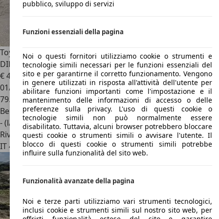
pubblico, sviluppo di servizi
Funzioni essenziali della pagina
Toyota FJ Cruiser
4.0 V6 AUTOMATICA 4X4 +BLOCCO
Noi o questi fornitori utilizziamo cookie o strumenti e
DIFFERENZIALE BELLISSIMA!
tecnologie simili necessari per le funzioni essenziali del
sito e per garantirne il corretto funzionamento. Vengono
€ 40.000
in genere utilizzati in risposta all'attività dell'utente per
01/2009
abilitare funzioni importanti come l'impostazione e il
79.854 km
mantenimento delle informazioni di accesso o delle
preferenze sulla privacy. L'uso di questi cookie o
Benzina
tecnologie simili non può normalmente essere
- (l/100 km)
disabilitato. Tuttavia, alcuni browser potrebbero bloccare
Rivenditore
questi cookie o strumenti simili o avvisare l'utente. Il
blocco di questi cookie o strumenti simili potrebbe
IT 41058
Vignola - Modena - Mo
influire sulla funzionalità del sito web.
Funzionalità avanzate della pagina
Noi e terze parti utilizziamo vari strumenti tecnologici,
inclusi cookie e strumenti simili sul nostro sito web, per
offrirti funzionalità estese del sito e garantire