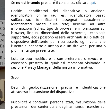
Se
non si intende
prestare il consenso, cliccare
qui
.
Cookie, identificatori del dispositivo o analoghi
identificatori online (ad es. identificatori basati
sull’accesso, identificatori assegnati casualmente,
Toyota FJ Cruiser
4.0 V6 A/T 4WD BLOCCO DIFF POSTERIORE
identificatori basati sulla rete) insieme ad altre
€ 35.900
1
informazioni (ad es. tipo di browser e informazioni sul
browser, lingua, dimensioni dello schermo, tecnologie
12/2007
supportate, ecc.) possono essere archiviati sul o letti dal
74.000 km
dispositivo dell’utente per riconoscerlo ogni volta che
Benzina
l’utente si connette a un’app o a un sito web, per una o
più finalità qui presentate.
- (l/100 km)
Rivenditore
L’utente può modificare le sue preferenze o revocare il
consenso prestato in qualsiasi momento visitando la
IT 00055
Ladispoli - Roma
sezione Privacy Manager della nostra informativa.
Scopi
Dati di geolocalizzazione precisi e identificazione
attraverso la scansione del dispositivo
Pubblicità e contenuti personalizzati, misurazione delle
prestazioni dei contenuti e degli annunci, ricerche sul