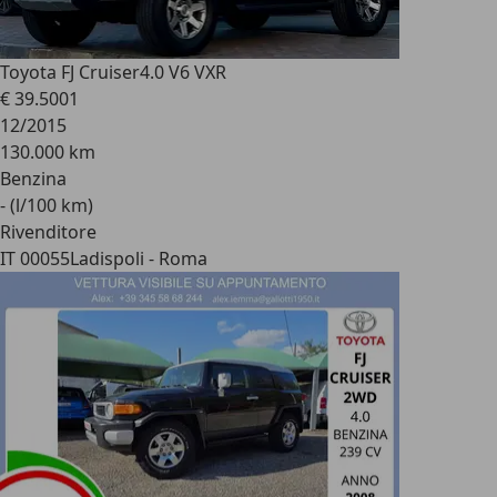
Toyota FJ Cruiser
4.0 V6 VXR
€ 39.500
1
12/2015
130.000 km
Benzina
- (l/100 km)
Rivenditore
IT 00055
Ladispoli - Roma