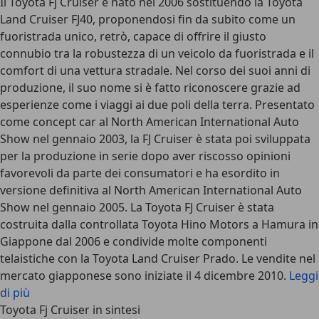
Il Toyota Fj Cruiser è nato nel 2006 sostituendo la Toyota
Land Cruiser FJ40, proponendosi fin da subito come un
fuoristrada unico, retrò, capace di offrire il giusto
connubio tra la robustezza di un veicolo da fuoristrada e il
comfort di una vettura stradale. Nel corso dei suoi anni di
produzione, il suo nome si è fatto riconoscere grazie ad
esperienze come i viaggi ai due poli della terra. Presentato
come concept car al North American International Auto
Show nel gennaio 2003, la FJ Cruiser è stata poi sviluppata
per la produzione in serie dopo aver riscosso opinioni
favorevoli da parte dei consumatori e ha esordito in
versione definitiva al North American International Auto
Show nel gennaio 2005. La Toyota FJ Cruiser è stata
costruita dalla controllata Toyota Hino Motors a Hamura in
Giappone dal 2006 e condivide molte componenti
telaistiche con la Toyota Land Cruiser Prado. Le vendite nel
mercato giapponese sono iniziate il 4 dicembre 2010.
Leggi
di più
Toyota Fj Cruiser in sintesi