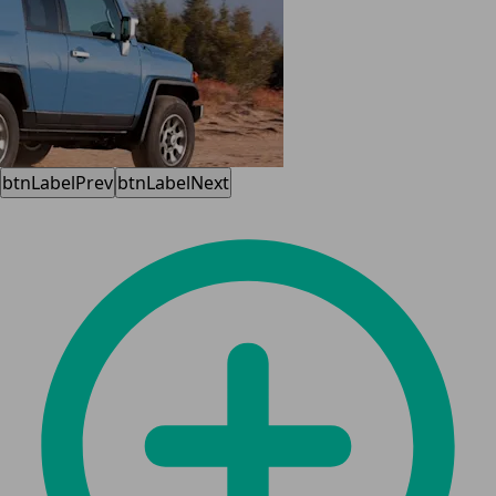
btnLabelPrev
btnLabelNext