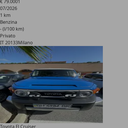
€ 79.000
1
07/2026
1 km
Benzina
- (l/100 km)
Privato
IT 20133
Milano
Toyota FJ Cruiser