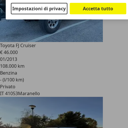
Impostazioni di privacy
Accetta tutto
Toyota FJ Cruiser
€ 46.000
01/2013
108.000 km
Benzina
- (l/100 km)
Privato
IT 41053
Maranello