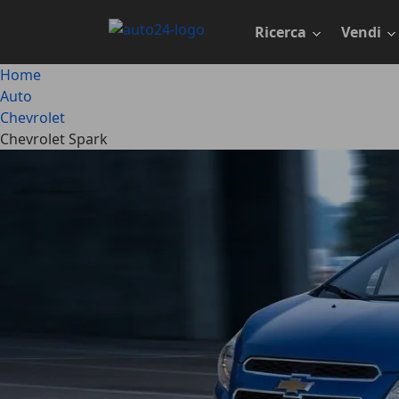
Passa
al
Ricerca
Vendi
contenuto
principale
Home
Auto
Chevrolet
Chevrolet Spark