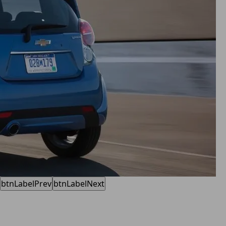
btnLabelPrev
btnLabelNext