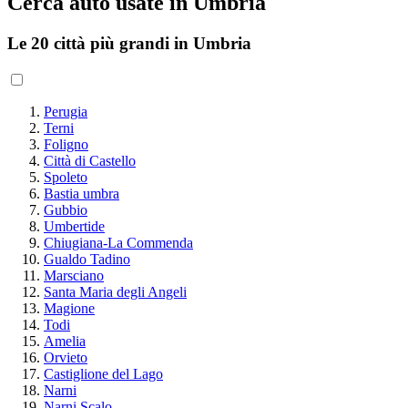
Cerca auto usate in Umbria
Le 20 città più grandi in Umbria
Perugia
Terni
Foligno
Città di Castello
Spoleto
Bastia umbra
Gubbio
Umbertide
Chiugiana-La Commenda
Gualdo Tadino
Marsciano
Santa Maria degli Angeli
Magione
Todi
Amelia
Orvieto
Castiglione del Lago
Narni
Narni Scalo