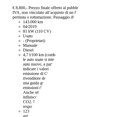
€ 8.800,-
Prezzo finale offerto al pubblico, comprensivo di
IVA, non vincolato all’acquisto di un finanziamento, a
permuta o rottamazione. Passaggio di proprietà e IPT esclusi.
143.000 km
04/2019
81 kW (110 CV)
Usato
- (Proprietari)
Manuale
Diesel
4,7 l/100 km (comb.)
I dati di consumi ed emissioni per
le auto usate si intendono riferiti al ciclo NEDC. Per le
auto nuove, a partire dal 16.2.2021, iI rivenditore deve
indicare i valori relativi al consumo di carburante ed
emissione di CO2 misurati con il ciclo WLTP. Il
rivenditore deve rendere disponibile nel punto vendita
una guida gratuita su risparmio di carburante e
emissioni di CO2 dei nuovi modelli di autovetture.
Anche stile di guida e altri fattori non tecnici
influiscono su consumo di carburante e emissioni di
CO2. Il CO2 è il gas a effetto serra principalmente
responsabile del riscaldamento terrestre.
123 g/km (comb.)
I dati di consumi ed emissioni per le
auto usate si intendono riferiti al ciclo NEDC. Per le