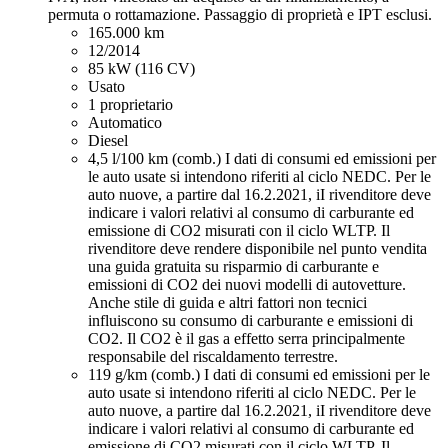
permuta o rottamazione. Passaggio di proprietà e IPT esclusi.
165.000 km
12/2014
85 kW (116 CV)
Usato
1 proprietario
Automatico
Diesel
4,5 l/100 km (comb.)
I dati di consumi ed emissioni per
le auto usate si intendono riferiti al ciclo NEDC. Per le
auto nuove, a partire dal 16.2.2021, iI rivenditore deve
indicare i valori relativi al consumo di carburante ed
emissione di CO2 misurati con il ciclo WLTP. Il
rivenditore deve rendere disponibile nel punto vendita
una guida gratuita su risparmio di carburante e
emissioni di CO2 dei nuovi modelli di autovetture.
Anche stile di guida e altri fattori non tecnici
influiscono su consumo di carburante e emissioni di
CO2. Il CO2 è il gas a effetto serra principalmente
responsabile del riscaldamento terrestre.
119 g/km (comb.)
I dati di consumi ed emissioni per le
auto usate si intendono riferiti al ciclo NEDC. Per le
auto nuove, a partire dal 16.2.2021, iI rivenditore deve
indicare i valori relativi al consumo di carburante ed
emissione di CO2 misurati con il ciclo WLTP. Il