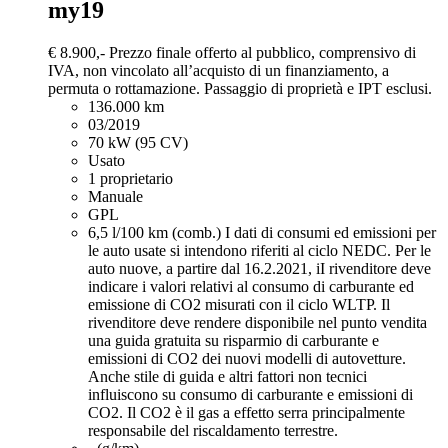
my19
€ 8.900,-
Prezzo finale offerto al pubblico, comprensivo di
IVA, non vincolato all’acquisto di un finanziamento, a
permuta o rottamazione. Passaggio di proprietà e IPT esclusi.
136.000 km
03/2019
70 kW (95 CV)
Usato
1 proprietario
Manuale
GPL
6,5 l/100 km (comb.)
I dati di consumi ed emissioni per
le auto usate si intendono riferiti al ciclo NEDC. Per le
auto nuove, a partire dal 16.2.2021, iI rivenditore deve
indicare i valori relativi al consumo di carburante ed
emissione di CO2 misurati con il ciclo WLTP. Il
rivenditore deve rendere disponibile nel punto vendita
una guida gratuita su risparmio di carburante e
emissioni di CO2 dei nuovi modelli di autovetture.
Anche stile di guida e altri fattori non tecnici
influiscono su consumo di carburante e emissioni di
CO2. Il CO2 è il gas a effetto serra principalmente
responsabile del riscaldamento terrestre.