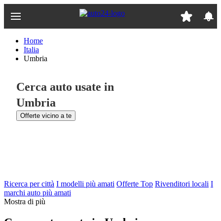
Passa
al
contenuto
principale
Home
Italia
Umbria
Cerca auto usate in
Umbria
Offerte vicino a te
Ricerca per città
I modelli più amati
Offerte Top
Rivenditori locali
I
marchi auto più amati
Mostra di più