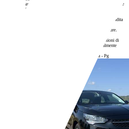
auto nuove, a partire dal 16.2.2021, iI rivenditore deve
indicare i valori relativi al consumo di carburante ed
emissione di CO2 misurati con il ciclo WLTP. Il
rivenditore deve rendere disponibile nel punto vendita
una guida gratuita su risparmio di carburante e
emissioni di CO2 dei nuovi modelli di autovetture.
Anche stile di guida e altri fattori non tecnici
influiscono su consumo di carburante e emissioni di
CO2. Il CO2 è il gas a effetto serra principalmente
responsabile del riscaldamento terrestre.
Rivenditore,
IT-06083 Ospedalicchio - Perugia - Pg